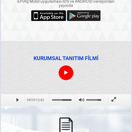
EPİAŞ Mobil uygulaması IOS ve ANDROID versiyonları
yayında
KURUMSAL TANITIM FİLMİ