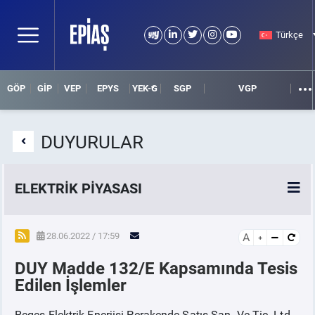
Türkçe
GÖP
GİP
VEP
EPYS
YEK-G
SGP
VGP
DUYURULAR
ELEKTRİK PİYASASI
SPOT ELEKTRİK PİYASALARI
28.06.2022 / 17:59
A
DUY Madde 132/E Kapsamında Tesis
ÖRNEK FİNANS BELGELERİ
Edilen İşlemler
VADELİ ELEKTRİK PİYASASI
Reges Elektrik Enerjisi Perakende Satış San. Ve Tic. Ltd.