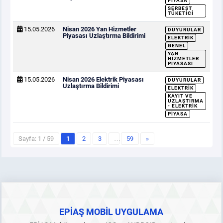
PIYASA
SERBEST
TÜKETICI
15.05.2026
Nisan 2026 Yan Hizmetler
DUYURULAR
Piyasası Uzlaştırma Bildirimi
ELEKTRIK
GENEL
YAN
HIZMETLER
PIYASASI
15.05.2026
Nisan 2026 Elektrik Piyasası
DUYURULAR
Uzlaştırma Bildirimi
ELEKTRIK
KAYIT VE
UZLAŞTIRMA
- ELEKTRIK
PIYASA
Sayfa: 1 / 59
1
2
3
…
59
»
EPİAŞ MOBİL UYGULAMA