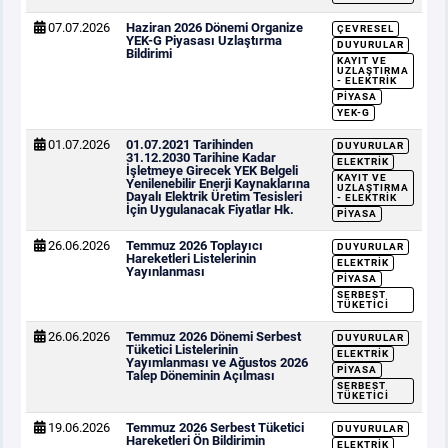
07.07.2026
Haziran 2026 Dönemi Organize
ÇEVRESEL
YEK-G Piyasası Uzlaştırma
DUYURULAR
Bildirimi
KAYIT VE
UZLAŞTIRMA
- ELEKTRIK
PIYASA
YEK-G
01.07.2026
01.07.2021 Tarihinden
DUYURULAR
31.12.2030 Tarihine Kadar
ELEKTRIK
İşletmeye Girecek YEK Belgeli
KAYIT VE
Yenilenebilir Enerji Kaynaklarına
UZLAŞTIRMA
Dayalı Elektrik Üretim Tesisleri
- ELEKTRIK
İçin Uygulanacak Fiyatlar Hk.
PIYASA
26.06.2026
Temmuz 2026 Toplayıcı
DUYURULAR
Hareketleri Listelerinin
ELEKTRIK
Yayınlanması
PIYASA
SERBEST
TÜKETICI
26.06.2026
Temmuz 2026 Dönemi Serbest
DUYURULAR
Tüketici Listelerinin
ELEKTRIK
Yayımlanması ve Ağustos 2026
PIYASA
Talep Döneminin Açılması
SERBEST
TÜKETICI
19.06.2026
Temmuz 2026 Serbest Tüketici
DUYURULAR
Hareketleri Ön Bildirimin
ELEKTRIK