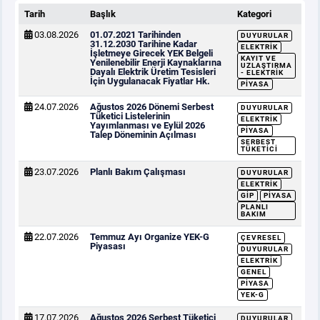
Tarih
Başlık
Kategori
03.08.2026
01.07.2021 Tarihinden
DUYURULAR
31.12.2030 Tarihine Kadar
ELEKTRIK
İşletmeye Girecek YEK Belgeli
KAYIT VE
Yenilenebilir Enerji Kaynaklarına
UZLAŞTIRMA
Dayalı Elektrik Üretim Tesisleri
- ELEKTRIK
İçin Uygulanacak Fiyatlar Hk.
PIYASA
24.07.2026
Ağustos 2026 Dönemi Serbest
DUYURULAR
Tüketici Listelerinin
ELEKTRIK
Yayımlanması ve Eylül 2026
PIYASA
Talep Döneminin Açılması
SERBEST
TÜKETICI
23.07.2026
Planlı Bakım Çalışması
DUYURULAR
ELEKTRIK
GİP
PIYASA
PLANLI
BAKIM
22.07.2026
Temmuz Ayı Organize YEK-G
ÇEVRESEL
Piyasası
DUYURULAR
ELEKTRIK
GENEL
PIYASA
YEK-G
17.07.2026
Ağustos 2026 Serbest Tüketici
DUYURULAR