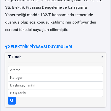
Şti. Elektrik Piyasası Dengeleme ve Uzlaştırma
PİYASA
KAYIT
SÜRECİ
Yönetmeliği madde 132/E kapsamında temerrüde
düşmüş olup söz konusu katılımcının portföyünden
SERBEST TÜKETİCİ
serbest tüketici sayaçları silinmiştir.
MALİ UZLAŞTIRMA
ELEKTRİK PİYASASI DUYURULARI
TEMİNAT
Filtrele
BÜLTENLER
DUYURULAR
BT HİZMET YÖNETİM SİSTEMİ POLİTİKAMIZ