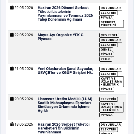
22.05.2026
Haziran 2026 Dönemi Serbest
DUYURULAR
Tüketici Listelerinin
ELEKTRIK
Yayımlanması ve Temmuz 2026
PIYASA
Talep Döneminin Açılması
SERBEST
TÜKETICI
22.05.2026
Mayıs Ayı Organize YEK-G
ÇEVRESEL
Piyasası
DUYURULAR
ELEKTRIK
GENEL
PIYASA
YEK-G
21.05.2026
Yeni Oluşturulan Sanal Sayaçlar,
DUYURULAR
UEVÇB’ler ve KGÜP Girişleri Hk.
ELEKTRIK
KAYIT VE
UZLAŞTIRMA
- ELEKTRIK
PIYASA
20.05.2026
Lisanssız Üretim Modülü (LÜM)
ELEKTRIK
Saatlik Mahsuplaşma Ekranları
KAYIT VE
Simülasyon Ortamında İşleme
UZLAŞTIRMA
Açıldı
- ELEKTRIK
PIYASA
18.05.2026
Haziran 2026 Serbest Tüketici
DUYURULAR
Hareketleri Ön Bildirimin
ELEKTRIK
Yayınlanması