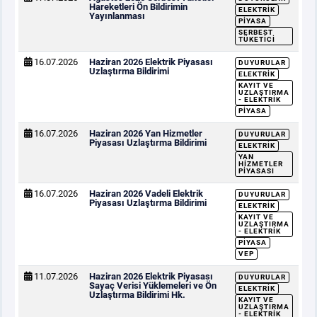
Hareketleri Ön Bildirimin
ELEKTRIK
Yayınlanması
PIYASA
SERBEST
TÜKETICI
16.07.2026
Haziran 2026 Elektrik Piyasası
DUYURULAR
Uzlaştırma Bildirimi
ELEKTRIK
KAYIT VE
UZLAŞTIRMA
- ELEKTRIK
PIYASA
16.07.2026
Haziran 2026 Yan Hizmetler
DUYURULAR
Piyasası Uzlaştırma Bildirimi
ELEKTRIK
YAN
HIZMETLER
PIYASASI
16.07.2026
Haziran 2026 Vadeli Elektrik
DUYURULAR
Piyasası Uzlaştırma Bildirimi
ELEKTRIK
KAYIT VE
UZLAŞTIRMA
- ELEKTRIK
PIYASA
VEP
11.07.2026
Haziran 2026 Elektrik Piyasası
DUYURULAR
Sayaç Verisi Yüklemeleri ve Ön
ELEKTRIK
Uzlaştırma Bildirimi Hk.
KAYIT VE
UZLAŞTIRMA
- ELEKTRIK