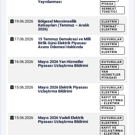
Yayınlanması
PIYASA
SERBEST
TÜKETICI
19.06.2026
Bölgesel Mevsimsellik
ELEKTRIK
Katsayıları (Temmuz – Aralık
TEMINAT -
2026)
ELEKTRIK
17.06.2026
15 Temmuz Demokrasi ve Milli
DUYURULAR
Birlik Günü Elektrik Piyasası
ELEKTRIK
Avans Ödemesi Hakkında
FINANS -
ELEKTRIK
16.06.2026
Mayıs 2026 Yan Hizmetler
DUYURULAR
Piyasası Uzlaştırma Bildirimi
ELEKTRIK
YAN
HIZMETLER
PIYASASI
15.06.2026
Mayıs 2026 Elektrik Piyasası
DUYURULAR
Uzlaştırma Bildirimi
ELEKTRIK
KAYIT VE
UZLAŞTIRMA
- ELEKTRIK
PIYASA
15.06.2026
Mayıs 2026 Vadeli Elektrik
DUYURULAR
Piyasası Uzlaştırma Bildirimi
ELEKTRIK
KAYIT VE
UZLAŞTIRMA
- ELEKTRIK