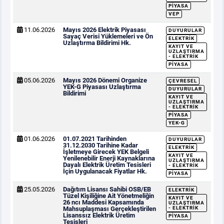
PIYASA
VEP
11.06.2026
Mayıs 2026 Elektrik Piyasası
DUYURULAR
Sayaç Verisi Yüklemeleri ve Ön
ELEKTRIK
Uzlaştırma Bildirimi Hk.
KAYIT VE
UZLAŞTIRMA
- ELEKTRIK
PIYASA
05.06.2026
Mayıs 2026 Dönemi Organize
ÇEVRESEL
YEK-G Piyasası Uzlaştırma
DUYURULAR
Bildirimi
KAYIT VE
UZLAŞTIRMA
- ELEKTRIK
PIYASA
YEK-G
01.06.2026
01.07.2021 Tarihinden
DUYURULAR
31.12.2030 Tarihine Kadar
ELEKTRIK
İşletmeye Girecek YEK Belgeli
KAYIT VE
Yenilenebilir Enerji Kaynaklarına
UZLAŞTIRMA
Dayalı Elektrik Üretim Tesisleri
- ELEKTRIK
İçin Uygulanacak Fiyatlar Hk.
PIYASA
25.05.2026
Dağıtım Lisansı Sahibi OSB/EB
ELEKTRIK
Tüzel Kişiliğine Ait Yönetmeliğin
KAYIT VE
26 ncı Maddesi Kapsamında
UZLAŞTIRMA
Mahsuplaşması Gerçekleştirilen
- ELEKTRIK
Lisanssız Elektrik Üretim
PIYASA
Tesisleri