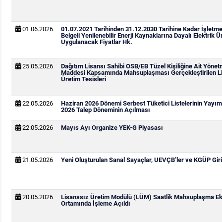
01.06.2026
01.07.2021 Tarihinden 31.12.2030 Tarihine Kadar İşletm
Belgeli Yenilenebilir Enerji Kaynaklarına Dayalı Elektrik Ür
Uygulanacak Fiyatlar Hk.
25.05.2026
Dağıtım Lisansı Sahibi OSB/EB Tüzel Kişiliğine Ait Yönetm
Maddesi Kapsamında Mahsuplaşması Gerçekleştirilen Li
Üretim Tesisleri
22.05.2026
Haziran 2026 Dönemi Serbest Tüketici Listelerinin Yay
2026 Talep Döneminin Açılması
22.05.2026
Mayıs Ayı Organize YEK-G Piyasası
21.05.2026
Yeni Oluşturulan Sanal Sayaçlar, UEVÇB’ler ve KGÜP Giri
20.05.2026
Lisanssız Üretim Modülü (LÜM) Saatlik Mahsuplaşma Ek
Ortamında İşleme Açıldı