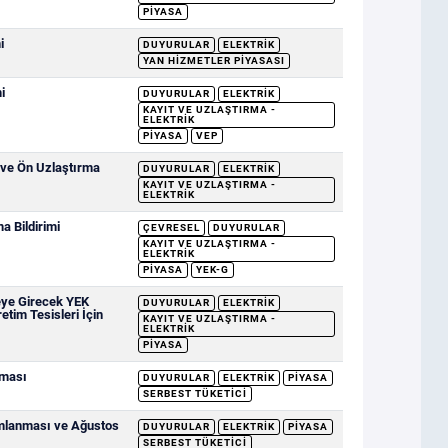
PIYASA
i
DUYURULAR
ELEKTRIK
YAN HIZMETLER PIYASASI
i
DUYURULAR
ELEKTRIK
KAYIT VE UZLAŞTIRMA -
ELEKTRIK
PIYASA
VEP
 ve Ön Uzlaştırma
DUYURULAR
ELEKTRIK
KAYIT VE UZLAŞTIRMA -
ELEKTRIK
 Bildirimi
ÇEVRESEL
DUYURULAR
KAYIT VE UZLAŞTIRMA -
ELEKTRIK
PIYASA
YEK-G
eye Girecek YEK
DUYURULAR
ELEKTRIK
etim Tesisleri İçin
KAYIT VE UZLAŞTIRMA -
ELEKTRIK
PIYASA
nması
DUYURULAR
ELEKTRIK
PIYASA
SERBEST TÜKETICI
ımlanması ve Ağustos
DUYURULAR
ELEKTRIK
PIYASA
SERBEST TÜKETICI