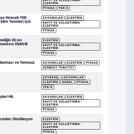
KAYIT VE UZLAŞTIRMA -
ELEKTRIK
PIYASA
YEK-G
eye Girecek YEK
DUYURULAR
ELEKTRIK
etim Tesisleri İçin
KAYIT VE UZLAŞTIRMA -
ELEKTRIK
PIYASA
eliğin 26 ncı
ELEKTRIK
sanssız Elektrik
KAYIT VE UZLAŞTIRMA -
ELEKTRIK
PIYASA
ımlanması ve Temmuz
DUYURULAR
ELEKTRIK
PIYASA
SERBEST TÜKETICI
ÇEVRESEL
DUYURULAR
ELEKTRIK
GENEL
PIYASA
YEK-G
şleri Hk.
DUYURULAR
ELEKTRIK
KAYIT VE UZLAŞTIRMA -
ELEKTRIK
PIYASA
ranları Simülasyon
ELEKTRIK
KAYIT VE UZLAŞTIRMA -
ELEKTRIK
PIYASA