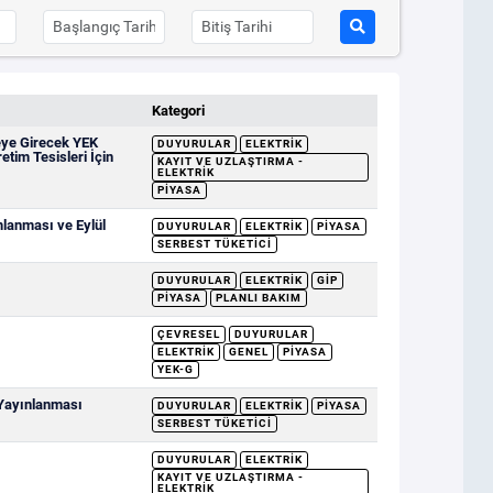
Kategori
eye Girecek YEK
DUYURULAR
ELEKTRIK
etim Tesisleri İçin
KAYIT VE UZLAŞTIRMA -
ELEKTRIK
PIYASA
mlanması ve Eylül
DUYURULAR
ELEKTRIK
PIYASA
SERBEST TÜKETICI
DUYURULAR
ELEKTRIK
GİP
PIYASA
PLANLI BAKIM
ÇEVRESEL
DUYURULAR
ELEKTRIK
GENEL
PIYASA
YEK-G
 Yayınlanması
DUYURULAR
ELEKTRIK
PIYASA
SERBEST TÜKETICI
DUYURULAR
ELEKTRIK
KAYIT VE UZLAŞTIRMA -
ELEKTRIK