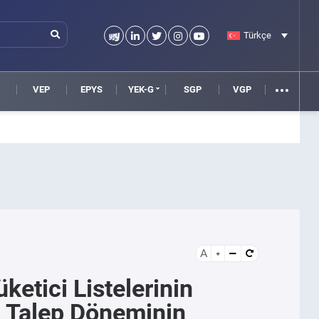
Türkçe
VEP
EPYS
YEK-G
SGP
VGP
A
etici Listelerinin
 Talep Döneminin