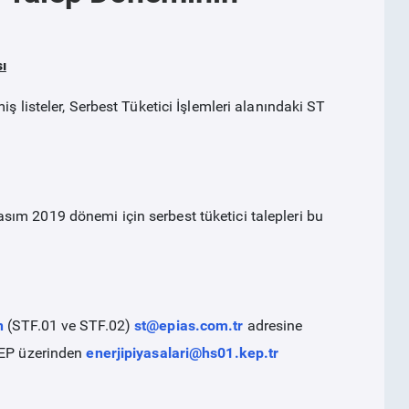
ı
ş listeler, Serbest Tüketici İşlemleri alanındaki ST
ım 2019 dönemi için serbest tüketici talepleri bu
n
(STF.01 ve STF.02)
st@epias.com.tr
adresine
KEP üzerinden
enerjipiyasalari@hs01.kep.tr