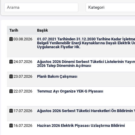
Tarih
Başlık
03.08.2026
01.07.2021 Tarihinden 31.12.2030 Tarihine Kadar İşletm
Belgeli Yenilenebilir Enerji Kaynaklarına Dayalı Elektrik Ür
Uygulanacak Fiyatlar Hk.
24.07.2026
Ağustos 2026 Dönemi Serbest Tüketici Listelerinin Yayı
2026 Talep Döneminin Açılması
23.07.2026
Planlı Bakım Çalışması
22.07.2026
Temmuz Ayı Organize YEK-G Piyasası
17.07.2026
Ağustos 2026 Serbest Tüketici Hareketleri Ön Bildirimin
16.07.2026
Haziran 2026 Elektrik Piyasası Uzlaştırma Bildirimi