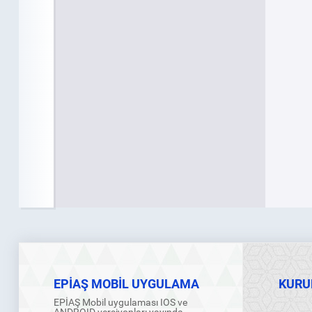
EPİAŞ MOBİL UYGULAMA
KURU
EPİAŞ Mobil uygulaması IOS ve