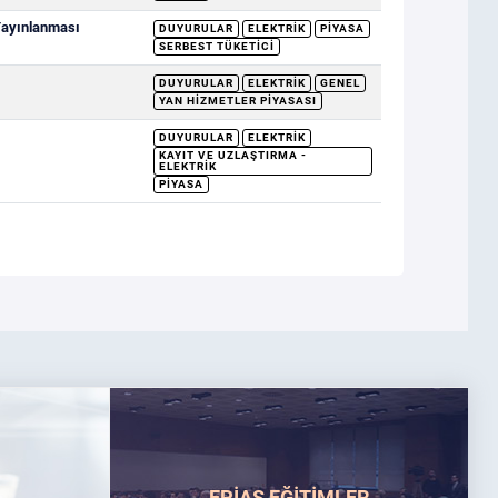
 Yayınlanması
DUYURULAR
ELEKTRIK
PIYASA
SERBEST TÜKETICI
DUYURULAR
ELEKTRIK
GENEL
YAN HIZMETLER PIYASASI
DUYURULAR
ELEKTRIK
KAYIT VE UZLAŞTIRMA -
ELEKTRIK
PIYASA
EPİAŞ EĞİTİMLER