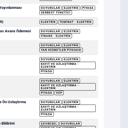
 Yayınlanması
DUYURULAR
ELEKTRIK
PIYASA
SERBEST TÜKETICI
6)
ELEKTRIK
TEMINAT - ELEKTRIK
sası Avans Ödemesi
DUYURULAR
ELEKTRIK
FINANS - ELEKTRIK
DUYURULAR
ELEKTRIK
YAN HIZMETLER PIYASASI
DUYURULAR
ELEKTRIK
KAYIT VE UZLAŞTIRMA -
ELEKTRIK
PIYASA
DUYURULAR
ELEKTRIK
KAYIT VE UZLAŞTIRMA -
ELEKTRIK
PIYASA
VEP
ve Ön Uzlaştırma
DUYURULAR
ELEKTRIK
KAYIT VE UZLAŞTIRMA -
ELEKTRIK
PIYASA
Bildirimi
ÇEVRESEL
DUYURULAR