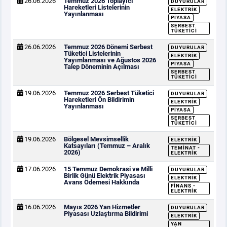
26.06.2026
Temmuz 2026 Toplayıcı
DUYURULAR
Hareketleri Listelerinin
ELEKTRIK
Yayınlanması
PIYASA
SERBEST
TÜKETICI
26.06.2026
Temmuz 2026 Dönemi Serbest
DUYURULAR
Tüketici Listelerinin
ELEKTRIK
Yayımlanması ve Ağustos 2026
PIYASA
Talep Döneminin Açılması
SERBEST
TÜKETICI
19.06.2026
Temmuz 2026 Serbest Tüketici
DUYURULAR
Hareketleri Ön Bildirimin
ELEKTRIK
Yayınlanması
PIYASA
SERBEST
TÜKETICI
19.06.2026
Bölgesel Mevsimsellik
ELEKTRIK
Katsayıları (Temmuz – Aralık
TEMINAT -
2026)
ELEKTRIK
17.06.2026
15 Temmuz Demokrasi ve Milli
DUYURULAR
Birlik Günü Elektrik Piyasası
ELEKTRIK
Avans Ödemesi Hakkında
FINANS -
ELEKTRIK
16.06.2026
Mayıs 2026 Yan Hizmetler
DUYURULAR
Piyasası Uzlaştırma Bildirimi
ELEKTRIK
YAN