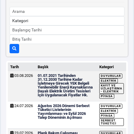
Tarih
Başlık
Kategori
03.08.2026
01.07.2021 Tarihinden
DUYURULAR
31.12.2030 Tarihine Kadar
ELEKTRIK
İşletmeye Girecek YEK Belgeli
KAYIT VE
Yenilenebilir Enerji Kaynaklarına
UZLAŞTIRMA
Dayalı Elektrik Üretim Tesisleri
- ELEKTRIK
İçin Uygulanacak Fiyatlar Hk.
PIYASA
24.07.2026
Ağustos 2026 Dönemi Serbest
DUYURULAR
Tüketici Listelerinin
ELEKTRIK
Yayımlanması ve Eylül 2026
PIYASA
Talep Döneminin Açılması
SERBEST
TÜKETICI
23.07.2026
Planlı Bakım Çalışması
DUYURULAR