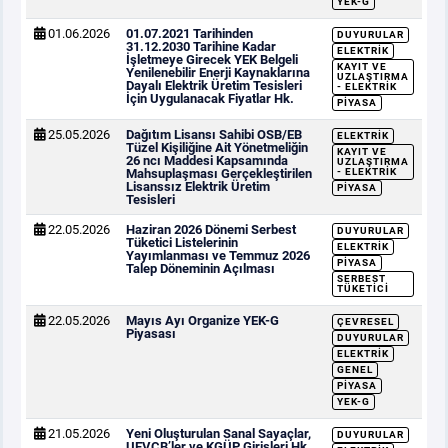
YEK-G
01.06.2026
01.07.2021 Tarihinden
DUYURULAR
31.12.2030 Tarihine Kadar
ELEKTRIK
İşletmeye Girecek YEK Belgeli
KAYIT VE
Yenilenebilir Enerji Kaynaklarına
UZLAŞTIRMA
Dayalı Elektrik Üretim Tesisleri
- ELEKTRIK
İçin Uygulanacak Fiyatlar Hk.
PIYASA
25.05.2026
Dağıtım Lisansı Sahibi OSB/EB
ELEKTRIK
Tüzel Kişiliğine Ait Yönetmeliğin
KAYIT VE
26 ncı Maddesi Kapsamında
UZLAŞTIRMA
Mahsuplaşması Gerçekleştirilen
- ELEKTRIK
Lisanssız Elektrik Üretim
PIYASA
Tesisleri
22.05.2026
Haziran 2026 Dönemi Serbest
DUYURULAR
Tüketici Listelerinin
ELEKTRIK
Yayımlanması ve Temmuz 2026
PIYASA
Talep Döneminin Açılması
SERBEST
TÜKETICI
22.05.2026
Mayıs Ayı Organize YEK-G
ÇEVRESEL
Piyasası
DUYURULAR
ELEKTRIK
GENEL
PIYASA
YEK-G
21.05.2026
Yeni Oluşturulan Sanal Sayaçlar,
DUYURULAR
UEVÇB’ler ve KGÜP Girişleri Hk.