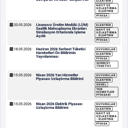
ELEKTRIK
KAYIT VE
UZLAŞTIRMA
- ELEKTRIK
PIYASA
20.05.2026
Lisanssız Üretim Modülü (LÜM)
ELEKTRIK
Saatlik Mahsuplaşma Ekranları
KAYIT VE
Simülasyon Ortamında İşleme
UZLAŞTIRMA
Açıldı
- ELEKTRIK
PIYASA
18.05.2026
Haziran 2026 Serbest Tüketici
DUYURULAR
Hareketleri Ön Bildirimin
ELEKTRIK
Yayınlanması
PIYASA
SERBEST
TÜKETICI
15.05.2026
Nisan 2026 Yan Hizmetler
DUYURULAR
Piyasası Uzlaştırma Bildirimi
ELEKTRIK
GENEL
YAN
HIZMETLER
PIYASASI
15.05.2026
Nisan 2026 Elektrik Piyasası
DUYURULAR
Uzlaştırma Bildirimi
ELEKTRIK
KAYIT VE
UZLAŞTIRMA
- ELEKTRIK
PIYASA