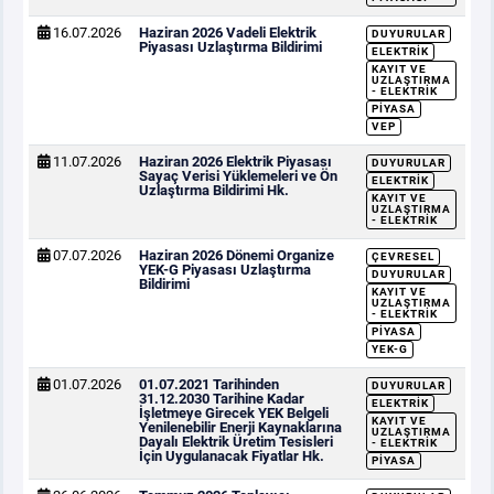
16.07.2026
Haziran 2026 Vadeli Elektrik
DUYURULAR
Piyasası Uzlaştırma Bildirimi
ELEKTRIK
KAYIT VE
UZLAŞTIRMA
- ELEKTRIK
PIYASA
VEP
11.07.2026
Haziran 2026 Elektrik Piyasası
DUYURULAR
Sayaç Verisi Yüklemeleri ve Ön
ELEKTRIK
Uzlaştırma Bildirimi Hk.
KAYIT VE
UZLAŞTIRMA
- ELEKTRIK
07.07.2026
Haziran 2026 Dönemi Organize
ÇEVRESEL
YEK-G Piyasası Uzlaştırma
DUYURULAR
Bildirimi
KAYIT VE
UZLAŞTIRMA
- ELEKTRIK
PIYASA
YEK-G
01.07.2026
01.07.2021 Tarihinden
DUYURULAR
31.12.2030 Tarihine Kadar
ELEKTRIK
İşletmeye Girecek YEK Belgeli
KAYIT VE
Yenilenebilir Enerji Kaynaklarına
UZLAŞTIRMA
Dayalı Elektrik Üretim Tesisleri
- ELEKTRIK
İçin Uygulanacak Fiyatlar Hk.
PIYASA