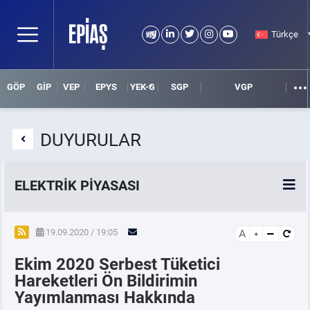
Türkçe
GÖP
GİP
VEP
EPYS
YEK-G
SGP
VGP
DUYURULAR
ELEKTRİK PİYASASI
SPOT ELEKTRİK PİYASALARI
19.09.2020 / 19:05
A
Ekim 2020 Serbest Tüketici
ÖRNEK FİNANS BELGELERİ
Hareketleri Ön Bildirimin
Yayımlanması Hakkında
VADELİ ELEKTRİK PİYASASI