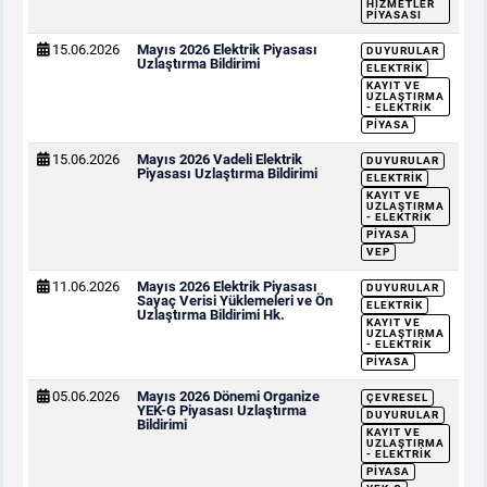
HIZMETLER
PIYASASI
15.06.2026
Mayıs 2026 Elektrik Piyasası
DUYURULAR
Uzlaştırma Bildirimi
ELEKTRIK
KAYIT VE
UZLAŞTIRMA
- ELEKTRIK
PIYASA
15.06.2026
Mayıs 2026 Vadeli Elektrik
DUYURULAR
Piyasası Uzlaştırma Bildirimi
ELEKTRIK
KAYIT VE
UZLAŞTIRMA
- ELEKTRIK
PIYASA
VEP
11.06.2026
Mayıs 2026 Elektrik Piyasası
DUYURULAR
Sayaç Verisi Yüklemeleri ve Ön
ELEKTRIK
Uzlaştırma Bildirimi Hk.
KAYIT VE
UZLAŞTIRMA
- ELEKTRIK
PIYASA
05.06.2026
Mayıs 2026 Dönemi Organize
ÇEVRESEL
YEK-G Piyasası Uzlaştırma
DUYURULAR
Bildirimi
KAYIT VE
UZLAŞTIRMA
- ELEKTRIK
PIYASA