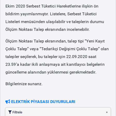
Ekim 2020 Serbest Tüketici Hareketlerine ilişkin ön
PİYASA
KAYIT
SÜRECİ
bildirim yayımlanmıştır. Listelere, Serbest Tüketici
Listeleri menüsünden ulaşılabilir ve taleplerin durumu
SERBEST TÜKETİCİ
Ölçüm Noktası Talep ekranından incelenebilir.
Ölçüm Noktası Talep ekranından, talep tipi “Yeni Kayıt
MALİ UZLAŞTIRMA
Çoklu Talep” veya “Tedarikçi Değişimi Çoklu Talep” olan
talepler seçilerek, bu talepler için 22.09.2020 saat
TEMİNAT
23.59’a kadar ikili anlaşmaya ait kanıtlayıcı belgelerin
güncelleme alanından yüklenmesi gerekmektedir.
BÜLTENLER
Bilgilerinize sunarız.
DUYURULAR
ELEKTRİK PİYASASI DUYURULARI
BT HİZMET YÖNETİM SİSTEMİ POLİTİKAMIZ
Filtrele