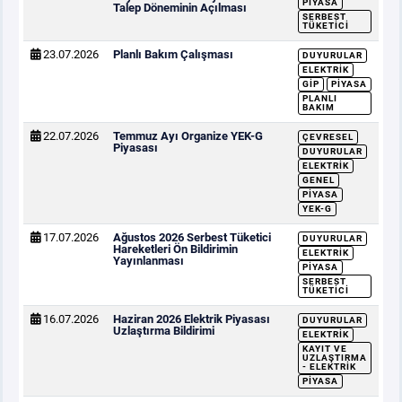
PIYASA
Talep Döneminin Açılması
SERBEST
TÜKETICI
23.07.2026
Planlı Bakım Çalışması
DUYURULAR
ELEKTRIK
GİP
PIYASA
PLANLI
BAKIM
22.07.2026
Temmuz Ayı Organize YEK-G
ÇEVRESEL
Piyasası
DUYURULAR
ELEKTRIK
GENEL
PIYASA
YEK-G
17.07.2026
Ağustos 2026 Serbest Tüketici
DUYURULAR
Hareketleri Ön Bildirimin
ELEKTRIK
Yayınlanması
PIYASA
SERBEST
TÜKETICI
16.07.2026
Haziran 2026 Elektrik Piyasası
DUYURULAR
Uzlaştırma Bildirimi
ELEKTRIK
KAYIT VE
UZLAŞTIRMA
- ELEKTRIK
PIYASA