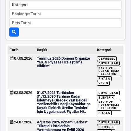
Tarih
Başlık
Kategori
07.08.2026
Temmuz 2026 Dönemi Organize
ÇEVRESEL
YEK-G Piyasası Uzlaştırma
DUYURULAR
Bildirimi
KAYIT VE
UZLAŞTIRMA
- ELEKTRIK
PIYASA
YEK-G
03.08.2026
01.07.2021 Tarihinden
DUYURULAR
31.12.2030 Tarihine Kadar
ELEKTRIK
İşletmeye Girecek YEK Belgeli
KAYIT VE
Yenilenebilir Enerji Kaynaklarına
UZLAŞTIRMA
Dayalı Elektrik Üretim Tesisleri
- ELEKTRIK
İçin Uygulanacak Fiyatlar Hk.
PIYASA
24.07.2026
Ağustos 2026 Dönemi Serbest
DUYURULAR
Tüketici Listelerinin
ELEKTRIK
Yayımlanması ve Eylül 2026