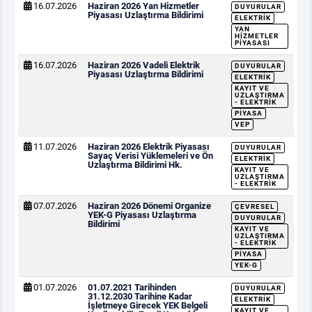
16.07.2026
Haziran 2026 Yan Hizmetler
DUYURULAR
Piyasası Uzlaştırma Bildirimi
ELEKTRIK
YAN
HIZMETLER
PIYASASI
16.07.2026
Haziran 2026 Vadeli Elektrik
DUYURULAR
Piyasası Uzlaştırma Bildirimi
ELEKTRIK
KAYIT VE
UZLAŞTIRMA
- ELEKTRIK
PIYASA
VEP
11.07.2026
Haziran 2026 Elektrik Piyasası
DUYURULAR
Sayaç Verisi Yüklemeleri ve Ön
ELEKTRIK
Uzlaştırma Bildirimi Hk.
KAYIT VE
UZLAŞTIRMA
- ELEKTRIK
07.07.2026
Haziran 2026 Dönemi Organize
ÇEVRESEL
YEK-G Piyasası Uzlaştırma
DUYURULAR
Bildirimi
KAYIT VE
UZLAŞTIRMA
- ELEKTRIK
PIYASA
YEK-G
01.07.2026
01.07.2021 Tarihinden
DUYURULAR
31.12.2030 Tarihine Kadar
ELEKTRIK
İşletmeye Girecek YEK Belgeli
KAYIT VE