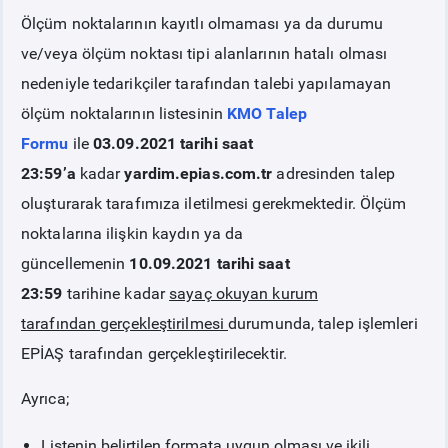
Ölçüm noktalarının kayıtlı olmaması ya da durumu
PİYASA
KAYIT
SÜRECİ
ve/veya ölçüm noktası tipi alanlarının hatalı olması
nedeniyle tedarikçiler tarafından talebi yapılamayan
SERBEST TÜKETİCİ
ölçüm noktalarının listesinin
KMO Talep
Formu
ile
03.09.2021 tarihi saat
MALİ UZLAŞTIRMA
23:59’a
kadar
yardim.epias.com.tr
adresinden talep
oluşturarak tarafımıza iletilmesi gerekmektedir. Ölçüm
TEMİNAT
noktalarına ilişkin kaydın ya da
güncellemenin
10.09.2021 tarihi saat
BÜLTENLER
23:59
tarihine kadar
sayaç okuyan kurum
tarafından
gerçekleştirilmesi
durumunda, talep işlemleri
DUYURULAR
EPİAŞ tarafından gerçekleştirilecektir.
Ayrıca;
BT HİZMET YÖNETİM SİSTEMİ POLİTİKAMIZ
Listenin belirtilen formata uygun olması ve ikili