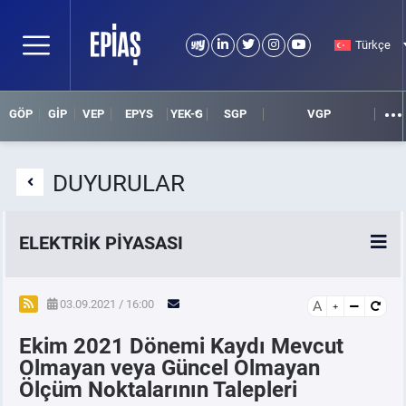
Türkçe
GÖP
GİP
VEP
EPYS
YEK-G
SGP
VGP
DUYURULAR
ELEKTRİK PİYASASI
SPOT ELEKTRİK PİYASALARI
03.09.2021 / 16:00
A
Ekim 2021 Dönemi Kaydı Mevcut
ÖRNEK FİNANS BELGELERİ
Olmayan veya Güncel Olmayan
Ölçüm Noktalarının Talepleri
VADELİ ELEKTRİK PİYASASI