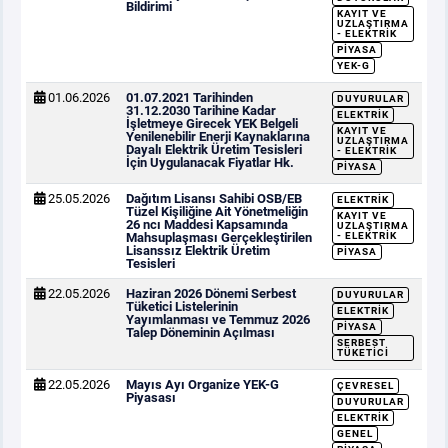
Bildirimi
KAYIT VE
UZLAŞTIRMA
- ELEKTRIK
PIYASA
YEK-G
01.06.2026
01.07.2021 Tarihinden
DUYURULAR
31.12.2030 Tarihine Kadar
ELEKTRIK
İşletmeye Girecek YEK Belgeli
KAYIT VE
Yenilenebilir Enerji Kaynaklarına
UZLAŞTIRMA
Dayalı Elektrik Üretim Tesisleri
- ELEKTRIK
İçin Uygulanacak Fiyatlar Hk.
PIYASA
25.05.2026
Dağıtım Lisansı Sahibi OSB/EB
ELEKTRIK
Tüzel Kişiliğine Ait Yönetmeliğin
KAYIT VE
26 ncı Maddesi Kapsamında
UZLAŞTIRMA
Mahsuplaşması Gerçekleştirilen
- ELEKTRIK
Lisanssız Elektrik Üretim
PIYASA
Tesisleri
22.05.2026
Haziran 2026 Dönemi Serbest
DUYURULAR
Tüketici Listelerinin
ELEKTRIK
Yayımlanması ve Temmuz 2026
PIYASA
Talep Döneminin Açılması
SERBEST
TÜKETICI
22.05.2026
Mayıs Ayı Organize YEK-G
ÇEVRESEL
Piyasası
DUYURULAR
ELEKTRIK
GENEL