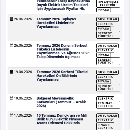
Yenilenebilir Enerji Kaynaklarına
UZLAŞTIRMA
Dayalı Elektrik Üretim Tesisleri
- ELEKTRIK
İçin Uygulanacak Fiyatlar Hk.
PIYASA
26.06.2026
Temmuz 2026 Toplayıcı
DUYURULAR
Hareketleri Listelerinin
ELEKTRIK
Yayınlanması
PIYASA
SERBEST
TÜKETICI
26.06.2026
Temmuz 2026 Dönemi Serbest
DUYURULAR
Tüketici Listelerinin
ELEKTRIK
Yayımlanması ve Ağustos 2026
PIYASA
Talep Döneminin Açılması
SERBEST
TÜKETICI
19.06.2026
Temmuz 2026 Serbest Tüketici
DUYURULAR
Hareketleri Ön Bildirimin
ELEKTRIK
Yayınlanması
PIYASA
SERBEST
TÜKETICI
19.06.2026
Bölgesel Mevsimsellik
ELEKTRIK
Katsayıları (Temmuz – Aralık
TEMINAT -
2026)
ELEKTRIK
17.06.2026
15 Temmuz Demokrasi ve Milli
DUYURULAR
Birlik Günü Elektrik Piyasası
ELEKTRIK
Avans Ödemesi Hakkında
FINANS -
ELEKTRIK