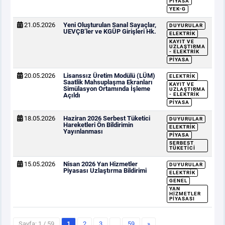
PIYASA
YEK-G
21.05.2026
Yeni Oluşturulan Sanal Sayaçlar,
DUYURULAR
UEVÇB’ler ve KGÜP Girişleri Hk.
ELEKTRIK
KAYIT VE
UZLAŞTIRMA
- ELEKTRIK
PIYASA
20.05.2026
Lisanssız Üretim Modülü (LÜM)
ELEKTRIK
Saatlik Mahsuplaşma Ekranları
KAYIT VE
Simülasyon Ortamında İşleme
UZLAŞTIRMA
Açıldı
- ELEKTRIK
PIYASA
18.05.2026
Haziran 2026 Serbest Tüketici
DUYURULAR
Hareketleri Ön Bildirimin
ELEKTRIK
Yayınlanması
PIYASA
SERBEST
TÜKETICI
15.05.2026
Nisan 2026 Yan Hizmetler
DUYURULAR
Piyasası Uzlaştırma Bildirimi
ELEKTRIK
GENEL
YAN
HIZMETLER
PIYASASI
Sayfa: 1 / 59
1
2
3
…
59
»