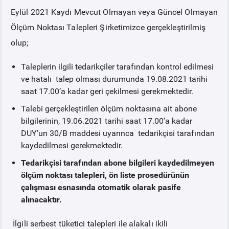
Eylül 2021 Kaydı Mevcut Olmayan veya Güncel Olmayan
PİYASA
KAYIT
SÜRECİ
Ölçüm Noktası Talepleri Şirketimizce gerçekleştirilmiş
olup;
SERBEST TÜKETİCİ
Taleplerin ilgili tedarikçiler tarafından kontrol edilmesi
ve hatalı talep olması durumunda 19.08.2021 tarihi
MALİ UZLAŞTIRMA
saat 17.00’a kadar geri çekilmesi gerekmektedir.
Talebi gerçekleştirilen ölçüm noktasına ait abone
TEMİNAT
bilgilerinin, 19.06.2021 tarihi saat 17.00’a kadar
DUY’un 30/B maddesi uyarınca tedarikçisi tarafından
BÜLTENLER
kaydedilmesi gerekmektedir.
Tedarikçisi tarafından abone bilgileri kaydedilmeyen
DUYURULAR
ölçüm noktası talepleri, ön liste prosedürünün
çalışması esnasında otomatik olarak pasife
alınacaktır.
BT HİZMET YÖNETİM SİSTEMİ POLİTİKAMIZ
İlgili serbest tüketici talepleri ile alakalı ikili