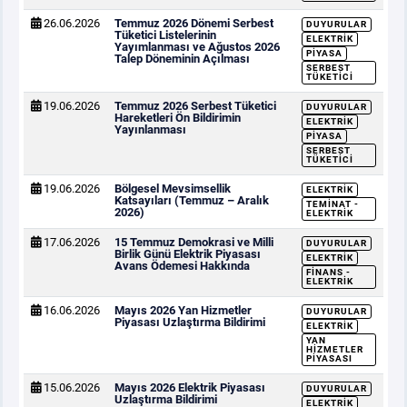
26.06.2026
Temmuz 2026 Dönemi Serbest
DUYURULAR
Tüketici Listelerinin
ELEKTRIK
Yayımlanması ve Ağustos 2026
PIYASA
Talep Döneminin Açılması
SERBEST
TÜKETICI
19.06.2026
Temmuz 2026 Serbest Tüketici
DUYURULAR
Hareketleri Ön Bildirimin
ELEKTRIK
Yayınlanması
PIYASA
SERBEST
TÜKETICI
19.06.2026
Bölgesel Mevsimsellik
ELEKTRIK
Katsayıları (Temmuz – Aralık
TEMINAT -
2026)
ELEKTRIK
17.06.2026
15 Temmuz Demokrasi ve Milli
DUYURULAR
Birlik Günü Elektrik Piyasası
ELEKTRIK
Avans Ödemesi Hakkında
FINANS -
ELEKTRIK
16.06.2026
Mayıs 2026 Yan Hizmetler
DUYURULAR
Piyasası Uzlaştırma Bildirimi
ELEKTRIK
YAN
HIZMETLER
PIYASASI
15.06.2026
Mayıs 2026 Elektrik Piyasası
DUYURULAR
Uzlaştırma Bildirimi
ELEKTRIK