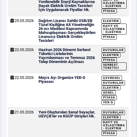
Yenilenebilir Enerji Kaynaklarına
UZLAŞTIRMA
Dayalı Elektrik Üretim Tesisleri
- ELEKTRIK
İçin Uygulanacak Fiyatlar Hk.
PIYASA
25.05.2026
Dağıtım Lisansı Sahibi OSB/EB
ELEKTRIK
Tüzel Kişiliğine Ait Yönetmeliğin
KAYIT VE
26 ncı Maddesi Kapsamında
UZLAŞTIRMA
Mahsuplaşması Gerçekleştirilen
- ELEKTRIK
Lisanssız Elektrik Üretim
PIYASA
Tesisleri
22.05.2026
Haziran 2026 Dönemi Serbest
DUYURULAR
Tüketici Listelerinin
ELEKTRIK
Yayımlanması ve Temmuz 2026
PIYASA
Talep Döneminin Açılması
SERBEST
TÜKETICI
22.05.2026
Mayıs Ayı Organize YEK-G
ÇEVRESEL
Piyasası
DUYURULAR
ELEKTRIK
GENEL
PIYASA
YEK-G
21.05.2026
Yeni Oluşturulan Sanal Sayaçlar,
DUYURULAR
UEVÇB’ler ve KGÜP Girişleri Hk.
ELEKTRIK
KAYIT VE
UZLAŞTIRMA
- ELEKTRIK
PIYASA