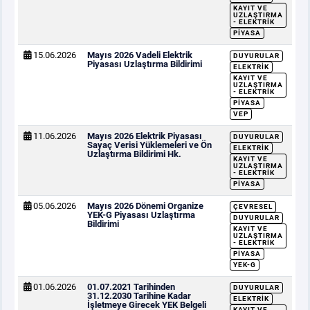
KAYIT VE
UZLAŞTIRMA
- ELEKTRIK
PIYASA
15.06.2026
Mayıs 2026 Vadeli Elektrik
DUYURULAR
Piyasası Uzlaştırma Bildirimi
ELEKTRIK
KAYIT VE
UZLAŞTIRMA
- ELEKTRIK
PIYASA
VEP
11.06.2026
Mayıs 2026 Elektrik Piyasası
DUYURULAR
Sayaç Verisi Yüklemeleri ve Ön
ELEKTRIK
Uzlaştırma Bildirimi Hk.
KAYIT VE
UZLAŞTIRMA
- ELEKTRIK
PIYASA
05.06.2026
Mayıs 2026 Dönemi Organize
ÇEVRESEL
YEK-G Piyasası Uzlaştırma
DUYURULAR
Bildirimi
KAYIT VE
UZLAŞTIRMA
- ELEKTRIK
PIYASA
YEK-G
01.06.2026
01.07.2021 Tarihinden
DUYURULAR
31.12.2030 Tarihine Kadar
ELEKTRIK
İşletmeye Girecek YEK Belgeli
KAYIT VE