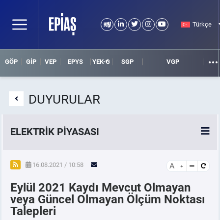
Türkçe
GÖP
GİP
VEP
EPYS
YEK-G
SGP
VGP
DUYURULAR
ELEKTRİK PİYASASI
SPOT ELEKTRİK PİYASALARI
16.08.2021 / 10:58
A
Eylül 2021 Kaydı Mevcut Olmayan
ÖRNEK FİNANS BELGELERİ
veya Güncel Olmayan Ölçüm Noktası
Talepleri
VADELİ ELEKTRİK PİYASASI