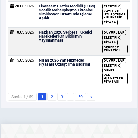
20.05.2026
Lisanssız Üretim Modülü (LÜM)
ELEKTRIK
Saatlik Mahsuplaşma Ekranları
KAYIT VE
Simülasyon Ortamında İşleme
UZLAŞTIRMA
Açıldı
- ELEKTRIK
PIYASA
18.05.2026
Haziran 2026 Serbest Tüketici
DUYURULAR
Hareketleri Ön Bildirimin
ELEKTRIK
Yayınlanması
PIYASA
SERBEST
TÜKETICI
15.05.2026
Nisan 2026 Yan Hizmetler
DUYURULAR
Piyasası Uzlaştırma Bildirimi
ELEKTRIK
GENEL
YAN
HIZMETLER
PIYASASI
Sayfa: 1 / 59
1
2
3
…
59
»