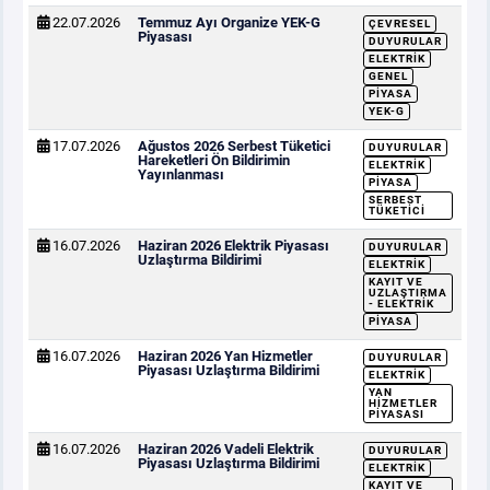
22.07.2026
Temmuz Ayı Organize YEK-G
ÇEVRESEL
Piyasası
DUYURULAR
ELEKTRIK
GENEL
PIYASA
YEK-G
17.07.2026
Ağustos 2026 Serbest Tüketici
DUYURULAR
Hareketleri Ön Bildirimin
ELEKTRIK
Yayınlanması
PIYASA
SERBEST
TÜKETICI
16.07.2026
Haziran 2026 Elektrik Piyasası
DUYURULAR
Uzlaştırma Bildirimi
ELEKTRIK
KAYIT VE
UZLAŞTIRMA
- ELEKTRIK
PIYASA
16.07.2026
Haziran 2026 Yan Hizmetler
DUYURULAR
Piyasası Uzlaştırma Bildirimi
ELEKTRIK
YAN
HIZMETLER
PIYASASI
16.07.2026
Haziran 2026 Vadeli Elektrik
DUYURULAR
Piyasası Uzlaştırma Bildirimi
ELEKTRIK
KAYIT VE