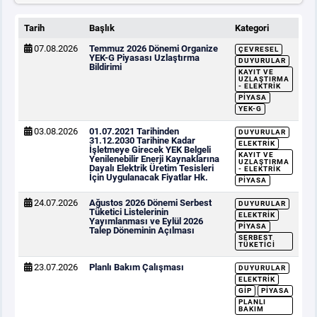
Tarih
Başlık
Kategori
07.08.2026
Temmuz 2026 Dönemi Organize
ÇEVRESEL
YEK-G Piyasası Uzlaştırma
DUYURULAR
Bildirimi
KAYIT VE
UZLAŞTIRMA
- ELEKTRIK
PIYASA
YEK-G
03.08.2026
01.07.2021 Tarihinden
DUYURULAR
31.12.2030 Tarihine Kadar
ELEKTRIK
İşletmeye Girecek YEK Belgeli
KAYIT VE
Yenilenebilir Enerji Kaynaklarına
UZLAŞTIRMA
Dayalı Elektrik Üretim Tesisleri
- ELEKTRIK
İçin Uygulanacak Fiyatlar Hk.
PIYASA
24.07.2026
Ağustos 2026 Dönemi Serbest
DUYURULAR
Tüketici Listelerinin
ELEKTRIK
Yayımlanması ve Eylül 2026
PIYASA
Talep Döneminin Açılması
SERBEST
TÜKETICI
23.07.2026
Planlı Bakım Çalışması
DUYURULAR
ELEKTRIK
GİP
PIYASA
PLANLI
BAKIM