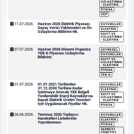
UZLAŞTIRMA
- ELEKTRIK
PIYASA
VEP
11.07.2026
Haziran 2026 Elektrik Piyasası
DUYURULAR
Sayaç Verisi Yüklemeleri ve Ön
ELEKTRIK
Uzlaştırma Bildirimi Hk.
KAYIT VE
UZLAŞTIRMA
- ELEKTRIK
07.07.2026
Haziran 2026 Dönemi Organize
ÇEVRESEL
YEK-G Piyasası Uzlaştırma
DUYURULAR
Bildirimi
KAYIT VE
UZLAŞTIRMA
- ELEKTRIK
PIYASA
YEK-G
01.07.2026
01.07.2021 Tarihinden
DUYURULAR
31.12.2030 Tarihine Kadar
ELEKTRIK
İşletmeye Girecek YEK Belgeli
KAYIT VE
Yenilenebilir Enerji Kaynaklarına
UZLAŞTIRMA
Dayalı Elektrik Üretim Tesisleri
- ELEKTRIK
İçin Uygulanacak Fiyatlar Hk.
PIYASA
26.06.2026
Temmuz 2026 Toplayıcı
DUYURULAR
Hareketleri Listelerinin
ELEKTRIK
Yayınlanması
PIYASA
SERBEST
TÜKETICI