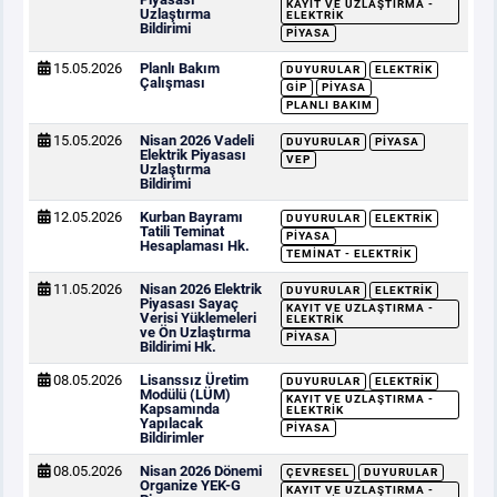
KAYIT VE UZLAŞTIRMA -
Uzlaştırma
ELEKTRIK
Bildirimi
PIYASA
15.05.2026
Planlı Bakım
DUYURULAR
ELEKTRIK
Çalışması
GİP
PIYASA
PLANLI BAKIM
15.05.2026
Nisan 2026 Vadeli
DUYURULAR
PIYASA
Elektrik Piyasası
VEP
Uzlaştırma
Bildirimi
12.05.2026
Kurban Bayramı
DUYURULAR
ELEKTRIK
Tatili Teminat
PIYASA
Hesaplaması Hk.
TEMINAT - ELEKTRIK
11.05.2026
Nisan 2026 Elektrik
DUYURULAR
ELEKTRIK
Piyasası Sayaç
KAYIT VE UZLAŞTIRMA -
Verisi Yüklemeleri
ELEKTRIK
ve Ön Uzlaştırma
PIYASA
Bildirimi Hk.
08.05.2026
Lisanssız Üretim
DUYURULAR
ELEKTRIK
Modülü (LÜM)
KAYIT VE UZLAŞTIRMA -
Kapsamında
ELEKTRIK
Yapılacak
PIYASA
Bildirimler
08.05.2026
Nisan 2026 Dönemi
ÇEVRESEL
DUYURULAR
Organize YEK-G
KAYIT VE UZLAŞTIRMA -