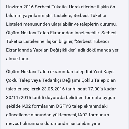
Haziran 2016 Serbest Tüketici Hareketlerine ilişkin ön
PİYASA
KAYIT
SÜRECİ
bildirim yayınlanmıştır. Listelere, Serbest Tüketici
Listeleri menüsünden ulaşılabilir ve taleplerin durumu,
SERBEST TÜKETİCİ
Ölçüm Noktası Talep Ekranından incelenebilir. Serbest
Tüketici Listelerine ilişkin bilgiler, “Serbest Tüketici
MALİ UZLAŞTIRMA
Ekranlarında Yapılan Değişiklikler” adlı dökümanda yer
almaktadır.
TEMİNAT
Ölçüm Noktası Talep ekranından talep tipi Yeni Kayıt
Çoklu Talep veya Tedarikçi Değişimi Çoklu Talep olan
BÜLTENLER
talepler seçilerek 23.05.2016 tarihi saat 17.00’a kadar
30/11/2015 tarihli duyuruda belirtilen formata uygun
DUYURULAR
şekilde IA02 formlarının DGPYS talep ekranındaki
güncelleme alanından yüklenmesi, IA02 formunun
BT HİZMET YÖNETİM SİSTEMİ POLİTİKAMIZ
mevcut olmaması durumunda ise talebin yine