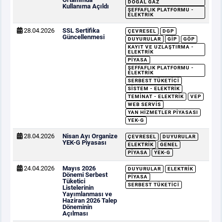
DOĞAL GAZ
Kullanıma Açıldı
ŞEFFAFLIK PLATFORMU -
ELEKTRIK
28.04.2026
SSL Sertifika
ÇEVRESEL
DGP
Güncellenmesi
DUYURULAR
GİP
GÖP
KAYIT VE UZLAŞTIRMA -
ELEKTRIK
PIYASA
ŞEFFAFLIK PLATFORMU -
ELEKTRIK
SERBEST TÜKETICI
SISTEM - ELEKTRIK
TEMINAT - ELEKTRIK
VEP
WEB SERVIS
YAN HIZMETLER PIYASASI
YEK-G
28.04.2026
Nisan Ayı Organize
ÇEVRESEL
DUYURULAR
YEK-G Piyasası
ELEKTRIK
GENEL
PIYASA
YEK-G
24.04.2026
Mayıs 2026
DUYURULAR
ELEKTRIK
Dönemi Serbest
PIYASA
Tüketici
SERBEST TÜKETICI
Listelerinin
Yayımlanması ve
Haziran 2026 Talep
Döneminin
Açılması