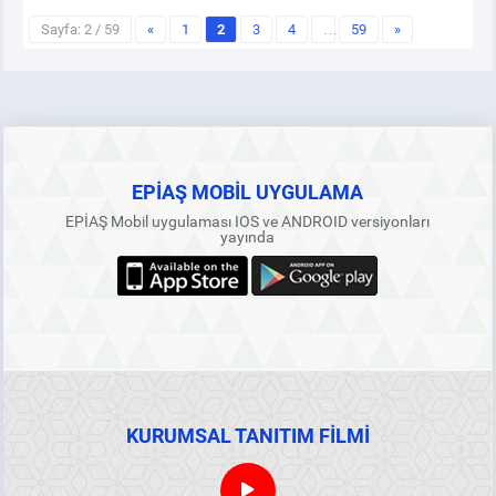
Sayfa: 2 / 59
«
1
2
3
4
…
59
»
EPİAŞ MOBİL UYGULAMA
EPİAŞ Mobil uygulaması IOS ve ANDROID versiyonları
yayında
KURUMSAL TANITIM FİLMİ