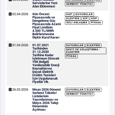
Servislerine Yeni
SERBEST TÜKETICI
Alan Eklenmesi
02.04.2026
Gün Öncesi
DGP
DUYURULAR
Piyasasında ve
ELEKTRIK
GİP
GÖP
Dengeleme Güç
İKILI ANLAŞMA
PIYASA
Piyasasında Azami
Fiyat Limitinin
4.500 TL/MWh
Belirlenmesine
İlişkin Kurul Kararı
01.04.2026
01.07.2021
DUYURULAR
ELEKTRIK
Tarihinden
KAYIT VE UZLAŞTIRMA -
31.12.2030
ELEKTRIK
Tarihine Kadar
PIYASA
İşletmeye Girecek
YEK Belgeli
Yenilenebilir Enerji
Kaynaklarına
Dayalı Elektrik
Üretim Tesisleri
İçin Uygulanacak
Fiyatlar Hk.
26.03.2026
Nisan 2026 Dönemi
DUYURULAR
ELEKTRIK
Serbest Tüketici
SERBEST TÜKETICI
Listelerinin
Yayımlanması ve
Mayıs 2026 Talep
Döneminin
Açılması