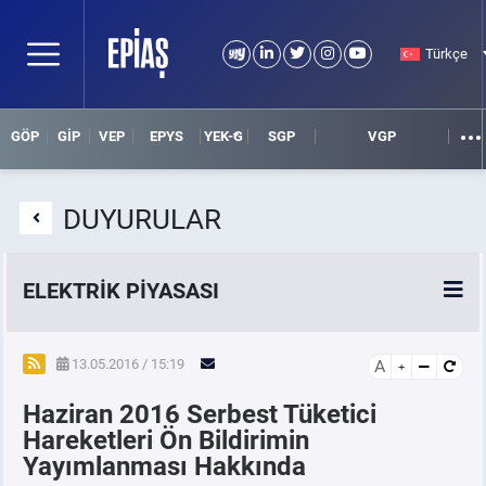
Türkçe
GÖP
GİP
VEP
EPYS
YEK-G
SGP
VGP
DUYURULAR
ELEKTRİK PİYASASI
SPOT ELEKTRİK PİYASALARI
13.05.2016 / 15:19
A
Haziran 2016 Serbest Tüketici
ÖRNEK FİNANS BELGELERİ
Hareketleri Ön Bildirimin
Yayımlanması Hakkında
VADELİ ELEKTRİK PİYASASI