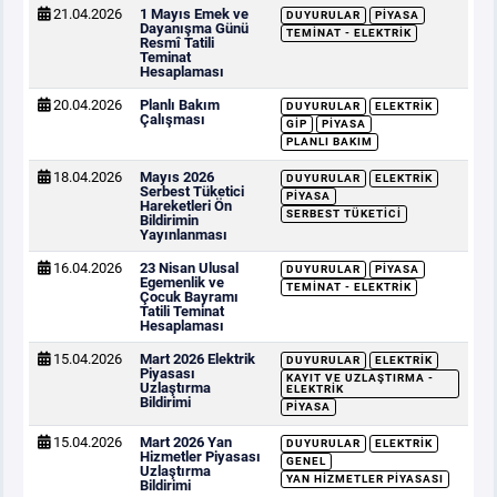
21.04.2026
1 Mayıs Emek ve
DUYURULAR
PIYASA
Dayanışma Günü
TEMINAT - ELEKTRIK
Resmî Tatili
Teminat
Hesaplaması
20.04.2026
Planlı Bakım
DUYURULAR
ELEKTRIK
Çalışması
GİP
PIYASA
PLANLI BAKIM
18.04.2026
Mayıs 2026
DUYURULAR
ELEKTRIK
Serbest Tüketici
PIYASA
Hareketleri Ön
SERBEST TÜKETICI
Bildirimin
Yayınlanması
16.04.2026
23 Nisan Ulusal
DUYURULAR
PIYASA
Egemenlik ve
TEMINAT - ELEKTRIK
Çocuk Bayramı
Tatili Teminat
Hesaplaması
15.04.2026
Mart 2026 Elektrik
DUYURULAR
ELEKTRIK
Piyasası
KAYIT VE UZLAŞTIRMA -
Uzlaştırma
ELEKTRIK
Bildirimi
PIYASA
15.04.2026
Mart 2026 Yan
DUYURULAR
ELEKTRIK
Hizmetler Piyasası
GENEL
Uzlaştırma
YAN HIZMETLER PIYASASI
Bildirimi