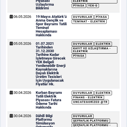
Piyasası
ELEKTRIK
Uzlaştırma
PIYASA
YEK-G
Bildirimi
06.05.2026
19 Mayıs Atatürk’ü
DUYURULAR
PIYASA
Anma Gençlik ve
TEMINAT - ELEKTRIK
Spor Bayramı Tatili
Teminat
Hesaplaması
Hakkında
05.05.2026
01.07.2021
DUYURULAR
ELEKTRIK
Tarihinden
KAYIT VE UZLAŞTIRMA -
31.12.2030
ELEKTRIK
Tarihine Kadar
PIYASA
İşletmeye Girecek
YEK Belgeli
Yenilenebilir Enerji
Kaynaklarına
Dayalı Elektrik
Üretim Tesisleri
İçin Uygulanacak
Fiyatlar Hk.
30.04.2026
Kurban Bayramı
DUYURULAR
ELEKTRIK
Tatili Elektrik
FINANS - ELEKTRIK
Piyasası Fatura
UNCATEGORIZED @TR
Ödeme Tarihi
Hakkında
30.04.2026
Dâhilî Bilgi
DUYURULAR
Platformu
ŞEFFAFLIK PLATFORMU
Simülasyon
ŞEFFAFLIK PLATFORMU -
Ortamında