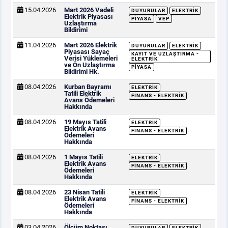
15.04.2026
Mart 2026 Vadeli
DUYURULAR
ELEKTRIK
Elektrik Piyasası
PIYASA
VEP
Uzlaştırma
Bildirimi
11.04.2026
Mart 2026 Elektrik
DUYURULAR
ELEKTRIK
Piyasası Sayaç
KAYIT VE UZLAŞTIRMA -
Verisi Yüklemeleri
ELEKTRIK
ve Ön Uzlaştırma
PIYASA
Bildirimi Hk.
08.04.2026
Kurban Bayramı
ELEKTRIK
Tatili Elektrik
FINANS - ELEKTRIK
Avans Ödemeleri
Hakkında
08.04.2026
19 Mayıs Tatili
ELEKTRIK
Elektrik Avans
FINANS - ELEKTRIK
Ödemeleri
Hakkında
08.04.2026
1 Mayıs Tatili
ELEKTRIK
Elektrik Avans
FINANS - ELEKTRIK
Ödemeleri
Hakkında
08.04.2026
23 Nisan Tatili
ELEKTRIK
Elektrik Avans
FINANS - ELEKTRIK
Ödemeleri
Hakkında
03.04.2026
Ölçüm Noktası
DUYURULAR
ELEKTRIK