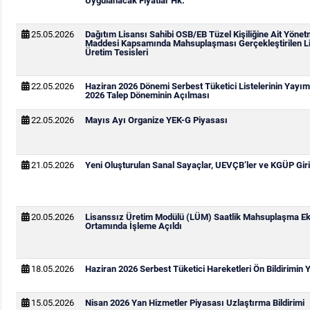
Uygulanacak Fiyatlar Hk.
25.05.2026
Dağıtım Lisansı Sahibi OSB/EB Tüzel Kişiliğine Ait Yönetm
Maddesi Kapsamında Mahsuplaşması Gerçekleştirilen Li
Üretim Tesisleri
22.05.2026
Haziran 2026 Dönemi Serbest Tüketici Listelerinin Yay
2026 Talep Döneminin Açılması
22.05.2026
Mayıs Ayı Organize YEK-G Piyasası
21.05.2026
Yeni Oluşturulan Sanal Sayaçlar, UEVÇB’ler ve KGÜP Giri
20.05.2026
Lisanssız Üretim Modülü (LÜM) Saatlik Mahsuplaşma Ek
Ortamında İşleme Açıldı
18.05.2026
Haziran 2026 Serbest Tüketici Hareketleri Ön Bildirimin
15.05.2026
Nisan 2026 Yan Hizmetler Piyasası Uzlaştırma Bildirimi