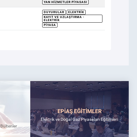
YAN HIZMETLER PIYASASI
DUYURULAR
ELEKTRIK
KAYIT VE UZLAŞTIRMA -
ELEKTRIK
PIYASA
EPİAŞ EĞİTİMLER
Elektrik ve Doğal Gaz Piyasaları Eğitimleri
k Bültenler