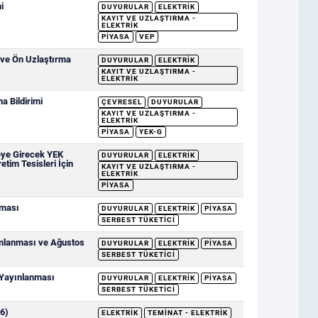
i
DUYURULAR
ELEKTRIK
KAYIT VE UZLAŞTIRMA -
ELEKTRIK
PIYASA
VEP
 ve Ön Uzlaştırma
DUYURULAR
ELEKTRIK
KAYIT VE UZLAŞTIRMA -
ELEKTRIK
 Bildirimi
ÇEVRESEL
DUYURULAR
KAYIT VE UZLAŞTIRMA -
ELEKTRIK
PIYASA
YEK-G
eye Girecek YEK
DUYURULAR
ELEKTRIK
etim Tesisleri İçin
KAYIT VE UZLAŞTIRMA -
ELEKTRIK
PIYASA
nması
DUYURULAR
ELEKTRIK
PIYASA
SERBEST TÜKETICI
ımlanması ve Ağustos
DUYURULAR
ELEKTRIK
PIYASA
SERBEST TÜKETICI
 Yayınlanması
DUYURULAR
ELEKTRIK
PIYASA
SERBEST TÜKETICI
6)
ELEKTRIK
TEMINAT - ELEKTRIK