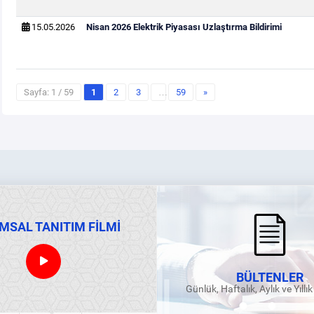
15.05.2026
Nisan 2026 Elektrik Piyasası Uzlaştırma Bildirimi
Sayfa: 1 / 59
1
2
3
…
59
»
MSAL TANITIM FİLMİ
BÜLTENLER
Günlük, Haftalık, Aylık ve Yıllı