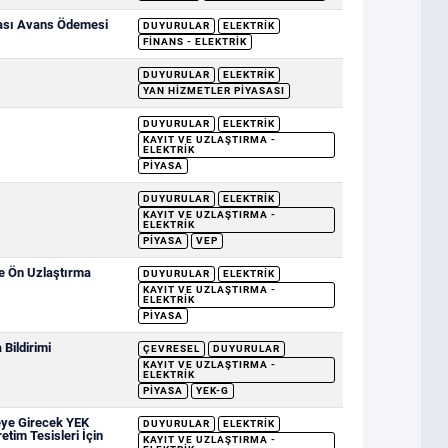
sası Avans Ödemesi
DUYURULAR
ELEKTRIK
FINANS - ELEKTRIK
DUYURULAR
ELEKTRIK
YAN HIZMETLER PIYASASI
DUYURULAR
ELEKTRIK
KAYIT VE UZLAŞTIRMA -
ELEKTRIK
PIYASA
DUYURULAR
ELEKTRIK
KAYIT VE UZLAŞTIRMA -
ELEKTRIK
PIYASA
VEP
ve Ön Uzlaştırma
DUYURULAR
ELEKTRIK
KAYIT VE UZLAŞTIRMA -
ELEKTRIK
PIYASA
Bildirimi
ÇEVRESEL
DUYURULAR
KAYIT VE UZLAŞTIRMA -
ELEKTRIK
PIYASA
YEK-G
eye Girecek YEK
DUYURULAR
ELEKTRIK
etim Tesisleri İçin
KAYIT VE UZLAŞTIRMA -