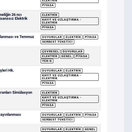
ELEKTRIK
PIYASA
eliğin 26 ncı
ELEKTRIK
sanssız Elektrik
KAYIT VE UZLAŞTIRMA -
ELEKTRIK
PIYASA
ımlanması ve Temmuz
DUYURULAR
ELEKTRIK
PIYASA
SERBEST TÜKETICI
ÇEVRESEL
DUYURULAR
ELEKTRIK
GENEL
PIYASA
YEK-G
şleri Hk.
DUYURULAR
ELEKTRIK
KAYIT VE UZLAŞTIRMA -
ELEKTRIK
PIYASA
ranları Simülasyon
ELEKTRIK
KAYIT VE UZLAŞTIRMA -
ELEKTRIK
PIYASA
 Yayınlanması
DUYURULAR
ELEKTRIK
PIYASA
SERBEST TÜKETICI
DUYURULAR
ELEKTRIK
GENEL