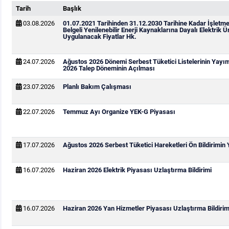
Tarih
Başlık
03.08.2026
01.07.2021 Tarihinden 31.12.2030 Tarihine Kadar İşletm
Belgeli Yenilenebilir Enerji Kaynaklarına Dayalı Elektrik Ür
Uygulanacak Fiyatlar Hk.
24.07.2026
Ağustos 2026 Dönemi Serbest Tüketici Listelerinin Yayı
2026 Talep Döneminin Açılması
23.07.2026
Planlı Bakım Çalışması
22.07.2026
Temmuz Ayı Organize YEK-G Piyasası
17.07.2026
Ağustos 2026 Serbest Tüketici Hareketleri Ön Bildirimin
16.07.2026
Haziran 2026 Elektrik Piyasası Uzlaştırma Bildirimi
16.07.2026
Haziran 2026 Yan Hizmetler Piyasası Uzlaştırma Bildirim