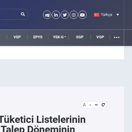
Türkçe
VEP
EPYS
YEK-G
SGP
VGP
A
ketici Listelerinin
 Talep Döneminin