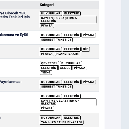
Kategori
eye Girecek YEK
DUYURULAR
ELEKTRIK
etim Tesisleri İçin
KAYIT VE UZLAŞTIRMA -
ELEKTRIK
PIYASA
mlanması ve Eylül
DUYURULAR
ELEKTRIK
PIYASA
SERBEST TÜKETICI
DUYURULAR
ELEKTRIK
GİP
PIYASA
PLANLI BAKIM
ÇEVRESEL
DUYURULAR
ELEKTRIK
GENEL
PIYASA
YEK-G
 Yayınlanması
DUYURULAR
ELEKTRIK
PIYASA
SERBEST TÜKETICI
DUYURULAR
ELEKTRIK
KAYIT VE UZLAŞTIRMA -
ELEKTRIK
PIYASA
i
DUYURULAR
ELEKTRIK
YAN HIZMETLER PIYASASI