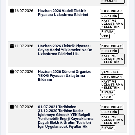
PIYASASI
16.07.2026
Haziran 2026 Vadeli Elektrik
DUYURULAR
Piyasası Uzlaştırma Bildirimi
ELEKTRIK
KAYIT VE
UZLAŞTIRMA
- ELEKTRIK
PIYASA
VEP
11.07.2026
Haziran 2026 Elektrik Piyasası
DUYURULAR
Sayaç Verisi Yüklemeleri ve Ön
ELEKTRIK
Uzlaştırma Bildirimi Hk.
KAYIT VE
UZLAŞTIRMA
- ELEKTRIK
07.07.2026
Haziran 2026 Dönemi Organize
ÇEVRESEL
YEK-G Piyasası Uzlaştırma
DUYURULAR
Bildirimi
KAYIT VE
UZLAŞTIRMA
- ELEKTRIK
PIYASA
YEK-G
01.07.2026
01.07.2021 Tarihinden
DUYURULAR
31.12.2030 Tarihine Kadar
ELEKTRIK
İşletmeye Girecek YEK Belgeli
KAYIT VE
Yenilenebilir Enerji Kaynaklarına
UZLAŞTIRMA
Dayalı Elektrik Üretim Tesisleri
- ELEKTRIK
İçin Uygulanacak Fiyatlar Hk.
PIYASA