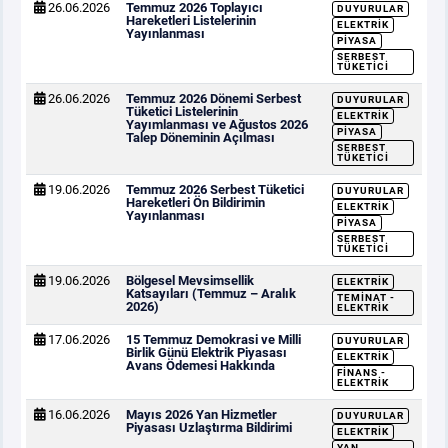
26.06.2026
Temmuz 2026 Toplayıcı
DUYURULAR
Hareketleri Listelerinin
ELEKTRIK
Yayınlanması
PIYASA
SERBEST
TÜKETICI
26.06.2026
Temmuz 2026 Dönemi Serbest
DUYURULAR
Tüketici Listelerinin
ELEKTRIK
Yayımlanması ve Ağustos 2026
PIYASA
Talep Döneminin Açılması
SERBEST
TÜKETICI
19.06.2026
Temmuz 2026 Serbest Tüketici
DUYURULAR
Hareketleri Ön Bildirimin
ELEKTRIK
Yayınlanması
PIYASA
SERBEST
TÜKETICI
19.06.2026
Bölgesel Mevsimsellik
ELEKTRIK
Katsayıları (Temmuz – Aralık
TEMINAT -
2026)
ELEKTRIK
17.06.2026
15 Temmuz Demokrasi ve Milli
DUYURULAR
Birlik Günü Elektrik Piyasası
ELEKTRIK
Avans Ödemesi Hakkında
FINANS -
ELEKTRIK
16.06.2026
Mayıs 2026 Yan Hizmetler
DUYURULAR
Piyasası Uzlaştırma Bildirimi
ELEKTRIK
YAN