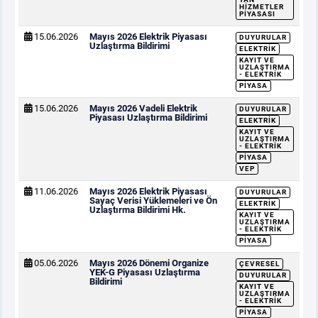
HIZMETLER
PIYASASI
15.06.2026
Mayıs 2026 Elektrik Piyasası
DUYURULAR
Uzlaştırma Bildirimi
ELEKTRIK
KAYIT VE
UZLAŞTIRMA
- ELEKTRIK
PIYASA
15.06.2026
Mayıs 2026 Vadeli Elektrik
DUYURULAR
Piyasası Uzlaştırma Bildirimi
ELEKTRIK
KAYIT VE
UZLAŞTIRMA
- ELEKTRIK
PIYASA
VEP
11.06.2026
Mayıs 2026 Elektrik Piyasası
DUYURULAR
Sayaç Verisi Yüklemeleri ve Ön
ELEKTRIK
Uzlaştırma Bildirimi Hk.
KAYIT VE
UZLAŞTIRMA
- ELEKTRIK
PIYASA
05.06.2026
Mayıs 2026 Dönemi Organize
ÇEVRESEL
YEK-G Piyasası Uzlaştırma
DUYURULAR
Bildirimi
KAYIT VE
UZLAŞTIRMA
- ELEKTRIK
PIYASA