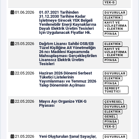
YEK-G
01.06.2026
01.07.2021 Tarihinden
DUYURULAR
31.12.2030 Tarihine Kadar
ELEKTRIK
İşletmeye Girecek YEK Belgeli
KAYIT VE
Yenilenebilir Enerji Kaynaklarına
UZLAŞTIRMA
Dayalı Elektrik Üretim Tesisleri
- ELEKTRIK
İçin Uygulanacak Fiyatlar Hk.
PIYASA
25.05.2026
Dağıtım Lisansı Sahibi OSB/EB
ELEKTRIK
Tüzel Kişiliğine Ait Yönetmeliğin
KAYIT VE
26 ncı Maddesi Kapsamında
UZLAŞTIRMA
Mahsuplaşması Gerçekleştirilen
- ELEKTRIK
Lisanssız Elektrik Üretim
PIYASA
Tesisleri
22.05.2026
Haziran 2026 Dönemi Serbest
DUYURULAR
Tüketici Listelerinin
ELEKTRIK
Yayımlanması ve Temmuz 2026
PIYASA
Talep Döneminin Açılması
SERBEST
TÜKETICI
22.05.2026
Mayıs Ayı Organize YEK-G
ÇEVRESEL
Piyasası
DUYURULAR
ELEKTRIK
GENEL
PIYASA
YEK-G
21.05.2026
Yeni Oluşturulan Sanal Sayaçlar,
DUYURULAR