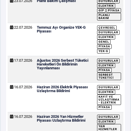
23.07.2026
Planlı Bakım Çalışması
DUYURULAR
ELEKTRIK
GİP
PIYASA
PLANLI
BAKIM
22.07.2026
Temmuz Ayı Organize YEK-G
ÇEVRESEL
Piyasası
DUYURULAR
ELEKTRIK
GENEL
PIYASA
YEK-G
17.07.2026
Ağustos 2026 Serbest Tüketici
DUYURULAR
Hareketleri Ön Bildirimin
ELEKTRIK
Yayınlanması
PIYASA
SERBEST
TÜKETICI
16.07.2026
Haziran 2026 Elektrik Piyasası
DUYURULAR
Uzlaştırma Bildirimi
ELEKTRIK
KAYIT VE
UZLAŞTIRMA
- ELEKTRIK
PIYASA
16.07.2026
Haziran 2026 Yan Hizmetler
DUYURULAR
Piyasası Uzlaştırma Bildirimi
ELEKTRIK
YAN
HIZMETLER