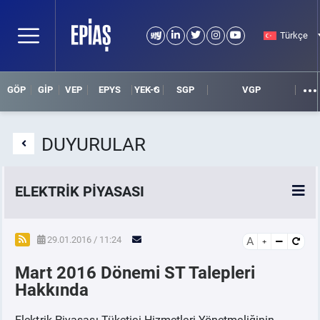
Türkçe
GÖP
GİP
VEP
EPYS
YEK-G
SGP
VGP
DUYURULAR
ELEKTRİK PİYASASI
SPOT ELEKTRİK PİYASALARI
29.01.2016 / 11:24
A
Mart 2016 Dönemi ST Talepleri
ÖRNEK FİNANS BELGELERİ
Hakkında
VADELİ ELEKTRİK PİYASASI
Elektrik Piyasası Tüketici Hizmetleri Yönetmeliğinin