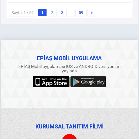
Sayfa: 1 / 59
1
2
3
…
59
»
EPİAŞ MOBİL UYGULAMA
EPİAŞ Mobil uygulaması IOS ve ANDROID versiyonları
yayında
KURUMSAL TANITIM FİLMİ