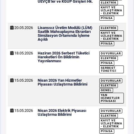
UEVÇB’ler ve KGÜP Girişleri Hk.
ELEKTRIK
KAYIT VE
UZLAŞTIRMA
- ELEKTRIK
PIYASA
20.05.2026
Lisanssız Üretim Modülü (LÜM)
ELEKTRIK
Saatlik Mahsuplaşma Ekranları
KAYIT VE
Simülasyon Ortamında İşleme
UZLAŞTIRMA
Açıldı
- ELEKTRIK
PIYASA
18.05.2026
Haziran 2026 Serbest Tüketici
DUYURULAR
Hareketleri Ön Bildirimin
ELEKTRIK
Yayınlanması
PIYASA
SERBEST
TÜKETICI
15.05.2026
Nisan 2026 Yan Hizmetler
DUYURULAR
Piyasası Uzlaştırma Bildirimi
ELEKTRIK
GENEL
YAN
HIZMETLER
PIYASASI
15.05.2026
Nisan 2026 Elektrik Piyasası
DUYURULAR
Uzlaştırma Bildirimi
ELEKTRIK
KAYIT VE
UZLAŞTIRMA
- ELEKTRIK
PIYASA