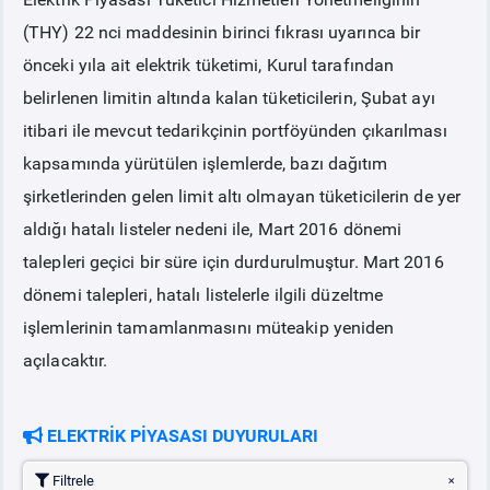
(THY) 22 nci maddesinin birinci fıkrası uyarınca bir
PİYASA
KAYIT
SÜRECİ
önceki yıla ait elektrik tüketimi, Kurul tarafından
belirlenen limitin altında kalan tüketicilerin, Şubat ayı
SERBEST TÜKETİCİ
itibari ile mevcut tedarikçinin portföyünden çıkarılması
kapsamında yürütülen işlemlerde, bazı dağıtım
MALİ UZLAŞTIRMA
şirketlerinden gelen limit altı olmayan tüketicilerin de yer
aldığı hatalı listeler nedeni ile, Mart 2016 dönemi
TEMİNAT
talepleri geçici bir süre için durdurulmuştur. Mart 2016
dönemi talepleri, hatalı listelerle ilgili düzeltme
BÜLTENLER
işlemlerinin tamamlanmasını müteakip yeniden
açılacaktır.
DUYURULAR
ELEKTRİK PİYASASI DUYURULARI
BT HİZMET YÖNETİM SİSTEMİ POLİTİKAMIZ
Filtrele