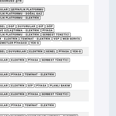
EGORIZED @TR
RULAR
ŞEFFAFLIK PLATFORMU
FLIK PLATFORMU - DOĞAL GAZ
FLIK PLATFORMU - ELEKTRIK
SEL
DGP
DUYURULAR
GİP
GÖP
 VE UZLAŞTIRMA - ELEKTRIK
PIYASA
FLIK PLATFORMU - ELEKTRIK
SERBEST TÜKETICI
 - ELEKTRIK
TEMINAT - ELEKTRIK
VEP
WEB SERVIS
IZMETLER PIYASASI
YEK-G
SEL
DUYURULAR
ELEKTRIK
GENEL
PIYASA
YEK-G
RULAR
ELEKTRIK
PIYASA
SERBEST TÜKETICI
RULAR
PIYASA
TEMINAT - ELEKTRIK
RULAR
ELEKTRIK
GİP
PIYASA
PLANLI BAKIM
RULAR
ELEKTRIK
PIYASA
SERBEST TÜKETICI
RULAR
PIYASA
TEMINAT - ELEKTRIK