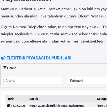
Mart 2019 Serbest Tüketici Hareketlerine ilişkin ön bildirim yayı
menüsünden ulaşılabilir ve taleplerin durumu Ölçüm Noktası Ta
Ölçüm Noktası Talep ekranından, talep tipi Yeni Kayıt Çoklu T
talepler seçilerek 25.02.2019 tarihi saat 23.59’a kadar ikili an
ekranındaki güncelleme alanından yüklenmesi gerekmektedir.
ELEKTRİK PİYASASI DUYURULARI
Filtrele
Tarih
Başlık
Kategor
15.05.2026
Nisan 2026 Elektrik Piyasası Uzlaştırma
DUYU