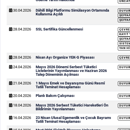
UNCAT
30.04.2026
Dâhilî Bilgi Platformu Simülasyon Ortamında
DUYU
Kullanıma Açıldı
ŞEFFA
ŞEFFA
28.04.2026
SSL Sertifika Güncellenmesi
ÇEVRE
KAYIT
ŞEFFA
SISTEM
YAN H
28.04.2026
Nisan Ayı Organize YEK-G Piyasası
ÇEVRE
24.04.2026
Mayıs 2026 Dönemi Serbest Tüketici
DUYU
Listelerinin Yayımlanması ve Haziran 2026
Talep Döneminin Açılması
21.04.2026
1 Mayıs Emek ve Dayanışma Günü Resmî
DUYU
Tatili Teminat Hesaplaması
20.04.2026
Planlı Bakım Çalışması
DUYU
18.04.2026
Mayıs 2026 Serbest Tüketici Hareketleri Ön
DUYU
Bildirimin Yayınlanması
16.04.2026
23 Nisan Ulusal Egemenlik ve Çocuk Bayramı
DUYU
Tatili Teminat Hesaplaması