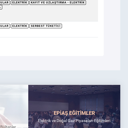
RULAR
ELEKTRIK
KAYIT VE UZLAŞTIRMA - ELEKTRIK
A
RULAR
ELEKTRIK
SERBEST TÜKETICI
EPİAŞ EĞİTİMLER
Elektrik ve Doğal Gaz Piyasaları Eğitimleri
k Bültenler