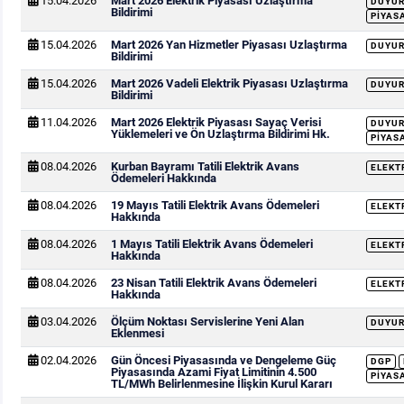
15.04.2026
Mart 2026 Elektrik Piyasası Uzlaştırma
DUYU
Bildirimi
PIYAS
15.04.2026
Mart 2026 Yan Hizmetler Piyasası Uzlaştırma
DUYU
Bildirimi
15.04.2026
Mart 2026 Vadeli Elektrik Piyasası Uzlaştırma
DUYU
Bildirimi
11.04.2026
Mart 2026 Elektrik Piyasası Sayaç Verisi
DUYU
Yüklemeleri ve Ön Uzlaştırma Bildirimi Hk.
PIYAS
08.04.2026
Kurban Bayramı Tatili Elektrik Avans
ELEKT
Ödemeleri Hakkında
08.04.2026
19 Mayıs Tatili Elektrik Avans Ödemeleri
ELEKT
Hakkında
08.04.2026
1 Mayıs Tatili Elektrik Avans Ödemeleri
ELEKT
Hakkında
08.04.2026
23 Nisan Tatili Elektrik Avans Ödemeleri
ELEKT
Hakkında
03.04.2026
Ölçüm Noktası Servislerine Yeni Alan
DUYU
Eklenmesi
02.04.2026
Gün Öncesi Piyasasında ve Dengeleme Güç
DGP
Piyasasında Azami Fiyat Limitinin 4.500
PIYAS
TL/MWh Belirlenmesine İlişkin Kurul Kararı