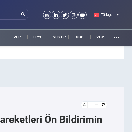
Türkçe
VEP
EPYS
YEK-G
SGP
VGP
A
reketleri Ön Bildirimin