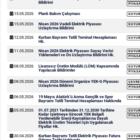
Bildirimi
PIYAS
15.05.2026
Planlı Bakım Çalışması
DUYU
15.05.2026
Nisan 2026 Vadeli Elektrik Piyasası
DUYU
Uzlaştırma Bildirimi
12.05.2026
Kurban Bayramı Tatili Teminat Hesaplaması
DUYU
Hk.
11.05.2026
Nisan 2026 Elektrik Piyasası Sayaç Verisi
DUYU
Yüklemeleri ve Ön Uzlaştırma Bildirimi Hk.
PIYAS
08.05.2026
Lisanssız Üretim Modülü (LÜM) Kapsamında
DUYU
Yapılacak Bildirimler
PIYAS
08.05.2026
Nisan 2026 Dönemi Organize YEK-G Piyasası
ÇEVRE
Uzlaştırma Bildirimi
PIYAS
06.05.2026
19 Mayıs Atatürk’ü Anma Gençlik ve Spor
DUYU
Bayramı Tatili Teminat Hesaplaması Hakkında
05.05.2026
01.07.2021 Tarihinden 31.12.2030 Tarihine
DUYU
Kadar İşletmeye Girecek YEK Belgeli
PIYAS
Yenilenebilir Enerji Kaynaklarına Dayalı
Elektrik Üretim Tesisleri İçin Uygulanacak
Fiyatlar Hk.
30.04.2026
Kurban Bayramı Tatili Elektrik Piyasası Fatura
DUYU
Ödeme Tarihi Hakkında