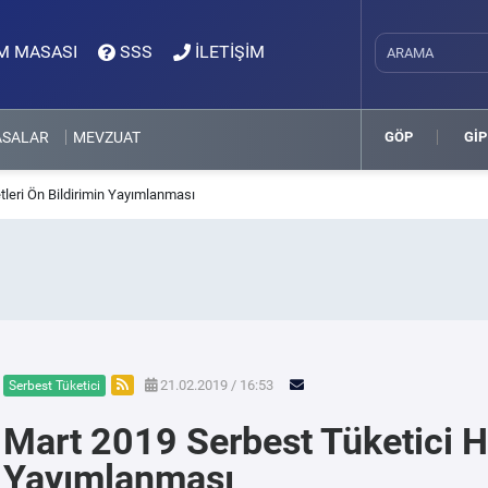
M MASASI
SSS
İLETİŞİM
ASALAR
MEVZUAT
GÖP
GİP
tleri Ön Bildirimin Yayımlanması
21.02.2019 / 16:53
Serbest Tüketici
Mart 2019 Serbest Tüketici Ha
Yayımlanması