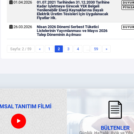
01.04.2026
01.07.2021 Tarihinden 31.12.2030 Tarihine
DUYU
Kadar İşletmeye Girecek YEK Belgeli
PIYAS
Yenilenebilir Enerji Kaynaklarına Dayalı
Elektrik Üretim Tesisleri İçin Uygulanacak
Fiyatlar Hk.
26.03.2026
Nisan 2026 Dönemi Serbest Tüketici
DUYU
Listelerinin Yayımlanması ve Mayıs 2026
Talep Döneminin Açılması
Sayfa: 2 / 59
«
1
2
3
4
…
59
»
MSAL TANITIM FİLMİ
BÜLTENLER
Günlük, Haftalık, Aylık ve Yıllı