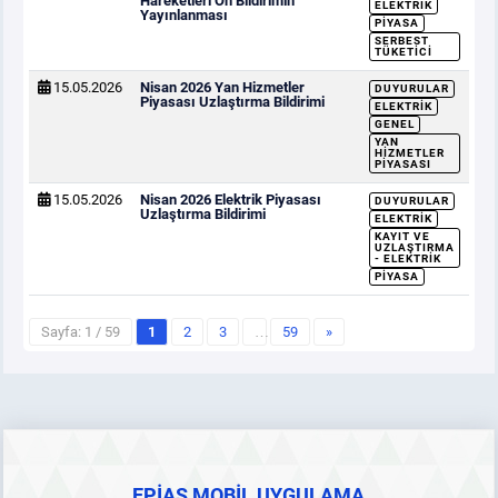
Hareketleri Ön Bildirimin
ELEKTRIK
Yayınlanması
PIYASA
SERBEST
TÜKETICI
15.05.2026
Nisan 2026 Yan Hizmetler
DUYURULAR
Piyasası Uzlaştırma Bildirimi
ELEKTRIK
GENEL
YAN
HIZMETLER
PIYASASI
15.05.2026
Nisan 2026 Elektrik Piyasası
DUYURULAR
Uzlaştırma Bildirimi
ELEKTRIK
KAYIT VE
UZLAŞTIRMA
- ELEKTRIK
PIYASA
Sayfa: 1 / 59
1
2
3
…
59
»
EPİAŞ MOBİL UYGULAMA