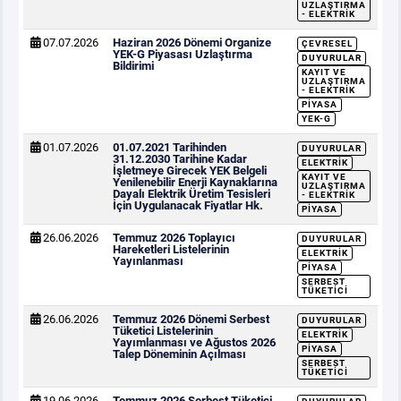
UZLAŞTIRMA
- ELEKTRIK
07.07.2026
Haziran 2026 Dönemi Organize
ÇEVRESEL
YEK-G Piyasası Uzlaştırma
DUYURULAR
Bildirimi
KAYIT VE
UZLAŞTIRMA
- ELEKTRIK
PIYASA
YEK-G
01.07.2026
01.07.2021 Tarihinden
DUYURULAR
31.12.2030 Tarihine Kadar
ELEKTRIK
İşletmeye Girecek YEK Belgeli
KAYIT VE
Yenilenebilir Enerji Kaynaklarına
UZLAŞTIRMA
Dayalı Elektrik Üretim Tesisleri
- ELEKTRIK
İçin Uygulanacak Fiyatlar Hk.
PIYASA
26.06.2026
Temmuz 2026 Toplayıcı
DUYURULAR
Hareketleri Listelerinin
ELEKTRIK
Yayınlanması
PIYASA
SERBEST
TÜKETICI
26.06.2026
Temmuz 2026 Dönemi Serbest
DUYURULAR
Tüketici Listelerinin
ELEKTRIK
Yayımlanması ve Ağustos 2026
PIYASA
Talep Döneminin Açılması
SERBEST
TÜKETICI
19.06.2026
Temmuz 2026 Serbest Tüketici