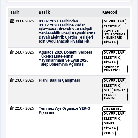
Tarih
Başlık
Kategori
03.08.2026
01.07.2021 Tarihinden
DUYURULAR
31.12.2030 Tarihine Kadar
ELEKTRIK
İşletmeye Girecek YEK Belgeli
KAYIT VE
Yenilenebilir Enerji Kaynaklarına
UZLAŞTIRMA
Dayalı Elektrik Üretim Tesisleri
- ELEKTRIK
İçin Uygulanacak Fiyatlar Hk.
PIYASA
24.07.2026
Ağustos 2026 Dönemi Serbest
DUYURULAR
Tüketici Listelerinin
ELEKTRIK
Yayımlanması ve Eylül 2026
PIYASA
Talep Döneminin Açılması
SERBEST
TÜKETICI
23.07.2026
Planlı Bakım Çalışması
DUYURULAR
ELEKTRIK
GİP
PIYASA
PLANLI
BAKIM
22.07.2026
Temmuz Ayı Organize YEK-G
ÇEVRESEL
Piyasası
DUYURULAR
ELEKTRIK
GENEL
PIYASA
YEK-G