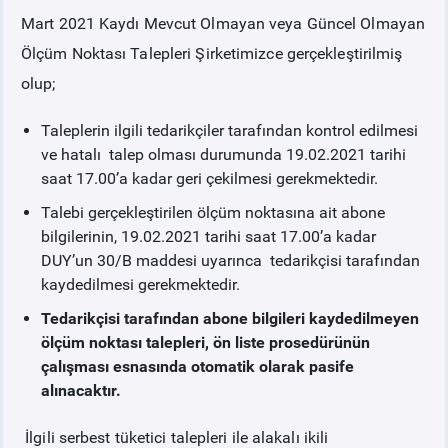
Mart 2021 Kaydı Mevcut Olmayan veya Güncel Olmayan
PİYASA
KAYIT
SÜRECİ
Ölçüm Noktası Talepleri Şirketimizce gerçekleştirilmiş
olup;
SERBEST TÜKETİCİ
Taleplerin ilgili tedarikçiler tarafından kontrol edilmesi
ve hatalı talep olması durumunda 19.02.2021 tarihi
MALİ UZLAŞTIRMA
saat 17.00’a kadar geri çekilmesi gerekmektedir.
Talebi gerçekleştirilen ölçüm noktasına ait abone
TEMİNAT
bilgilerinin, 19.02.2021 tarihi saat 17.00’a kadar
DUY’un 30/B maddesi uyarınca tedarikçisi tarafından
BÜLTENLER
kaydedilmesi gerekmektedir.
Tedarikçisi tarafından abone bilgileri kaydedilmeyen
DUYURULAR
ölçüm noktası talepleri, ön liste prosedürünün
çalışması esnasında otomatik olarak pasife
alınacaktır.
BT HİZMET YÖNETİM SİSTEMİ POLİTİKAMIZ
İlgili serbest tüketici talepleri ile alakalı ikili