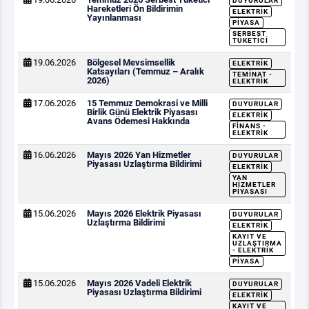
DUYURULAR
Hareketleri Ön Bildirimin
ELEKTRIK
Yayınlanması
PIYASA
SERBEST
TÜKETICI
19.06.2026
Bölgesel Mevsimsellik
ELEKTRIK
Katsayıları (Temmuz – Aralık
TEMINAT -
2026)
ELEKTRIK
17.06.2026
15 Temmuz Demokrasi ve Milli
DUYURULAR
Birlik Günü Elektrik Piyasası
ELEKTRIK
Avans Ödemesi Hakkında
FINANS -
ELEKTRIK
16.06.2026
Mayıs 2026 Yan Hizmetler
DUYURULAR
Piyasası Uzlaştırma Bildirimi
ELEKTRIK
YAN
HIZMETLER
PIYASASI
15.06.2026
Mayıs 2026 Elektrik Piyasası
DUYURULAR
Uzlaştırma Bildirimi
ELEKTRIK
KAYIT VE
UZLAŞTIRMA
- ELEKTRIK
PIYASA
15.06.2026
Mayıs 2026 Vadeli Elektrik
DUYURULAR
Piyasası Uzlaştırma Bildirimi
ELEKTRIK
KAYIT VE