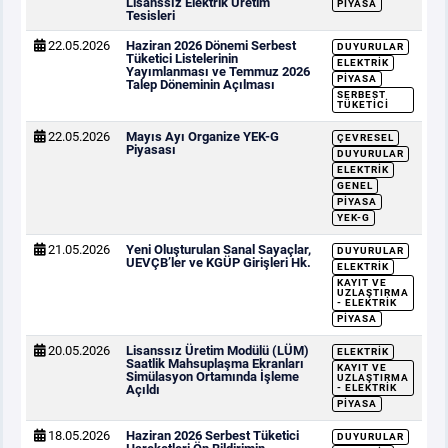
Lisanssız Elektrik Üretim
PIYASA
Tesisleri
22.05.2026
Haziran 2026 Dönemi Serbest
DUYURULAR
Tüketici Listelerinin
ELEKTRIK
Yayımlanması ve Temmuz 2026
PIYASA
Talep Döneminin Açılması
SERBEST
TÜKETICI
22.05.2026
Mayıs Ayı Organize YEK-G
ÇEVRESEL
Piyasası
DUYURULAR
ELEKTRIK
GENEL
PIYASA
YEK-G
21.05.2026
Yeni Oluşturulan Sanal Sayaçlar,
DUYURULAR
UEVÇB’ler ve KGÜP Girişleri Hk.
ELEKTRIK
KAYIT VE
UZLAŞTIRMA
- ELEKTRIK
PIYASA
20.05.2026
Lisanssız Üretim Modülü (LÜM)
ELEKTRIK
Saatlik Mahsuplaşma Ekranları
KAYIT VE
Simülasyon Ortamında İşleme
UZLAŞTIRMA
Açıldı
- ELEKTRIK
PIYASA
18.05.2026
Haziran 2026 Serbest Tüketici
DUYURULAR