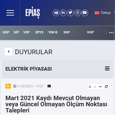
Türkçe
GÖP
GİP
VEP
EPYS
YEK-G
SGP
VGP
DUYURULAR
ELEKTRİK PİYASASI
SPOT ELEKTRİK PİYASALARI
11.02.2021 / 15:27
A
Mart 2021 Kaydı Mevcut Olmayan
ÖRNEK FİNANS BELGELERİ
veya Güncel Olmayan Ölçüm Noktası
Talepleri
VADELİ ELEKTRİK PİYASASI