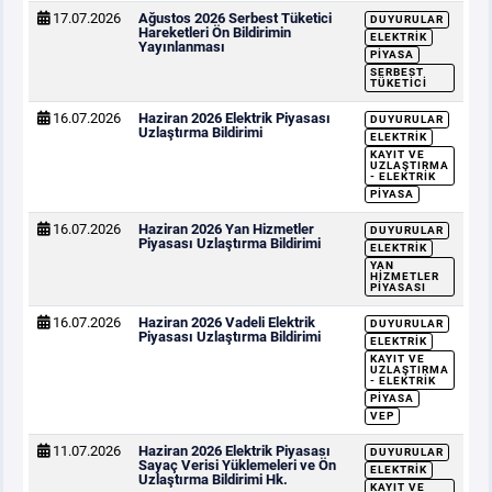
17.07.2026
Ağustos 2026 Serbest Tüketici
DUYURULAR
Hareketleri Ön Bildirimin
ELEKTRIK
Yayınlanması
PIYASA
SERBEST
TÜKETICI
16.07.2026
Haziran 2026 Elektrik Piyasası
DUYURULAR
Uzlaştırma Bildirimi
ELEKTRIK
KAYIT VE
UZLAŞTIRMA
- ELEKTRIK
PIYASA
16.07.2026
Haziran 2026 Yan Hizmetler
DUYURULAR
Piyasası Uzlaştırma Bildirimi
ELEKTRIK
YAN
HIZMETLER
PIYASASI
16.07.2026
Haziran 2026 Vadeli Elektrik
DUYURULAR
Piyasası Uzlaştırma Bildirimi
ELEKTRIK
KAYIT VE
UZLAŞTIRMA
- ELEKTRIK
PIYASA
VEP
11.07.2026
Haziran 2026 Elektrik Piyasası
DUYURULAR
Sayaç Verisi Yüklemeleri ve Ön
ELEKTRIK
Uzlaştırma Bildirimi Hk.
KAYIT VE