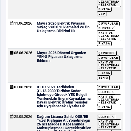
UZLAŞTIRMA
- ELEKTRIK
PIYASA
VEP
11.06.2026
Mayıs 2026 Elektrik Piyasası
DUYURULAR
Sayaç Verisi Yüklemeleri ve Ön
ELEKTRIK
Uzlaştırma Bildirimi Hk.
KAYIT VE
UZLAŞTIRMA
- ELEKTRIK
PIYASA
05.06.2026
Mayıs 2026 Dönemi Organize
ÇEVRESEL
YEK-G Piyasası Uzlaştırma
DUYURULAR
Bildirimi
KAYIT VE
UZLAŞTIRMA
- ELEKTRIK
PIYASA
YEK-G
01.06.2026
01.07.2021 Tarihinden
DUYURULAR
31.12.2030 Tarihine Kadar
ELEKTRIK
İşletmeye Girecek YEK Belgeli
KAYIT VE
Yenilenebilir Enerji Kaynaklarına
UZLAŞTIRMA
Dayalı Elektrik Üretim Tesisleri
- ELEKTRIK
İçin Uygulanacak Fiyatlar Hk.
PIYASA
25.05.2026
Dağıtım Lisansı Sahibi OSB/EB
ELEKTRIK
Tüzel Kişiliğine Ait Yönetmeliğin
KAYIT VE
26 ncı Maddesi Kapsamında
UZLAŞTIRMA
Mahsuplaşması Gerçekleştirilen
- ELEKTRIK