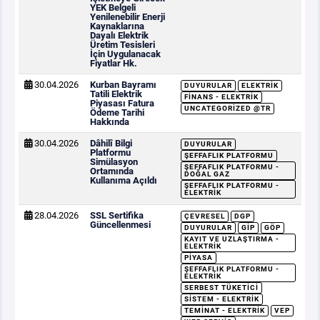
YEK Belgeli
Yenilenebilir Enerji
Kaynaklarına
Dayalı Elektrik
Üretim Tesisleri
İçin Uygulanacak
Fiyatlar Hk.
30.04.2026
Kurban Bayramı
DUYURULAR
ELEKTRIK
Tatili Elektrik
FINANS - ELEKTRIK
Piyasası Fatura
UNCATEGORIZED @TR
Ödeme Tarihi
Hakkında
30.04.2026
Dâhilî Bilgi
DUYURULAR
Platformu
ŞEFFAFLIK PLATFORMU
Simülasyon
ŞEFFAFLIK PLATFORMU -
Ortamında
DOĞAL GAZ
Kullanıma Açıldı
ŞEFFAFLIK PLATFORMU -
ELEKTRIK
28.04.2026
SSL Sertifika
ÇEVRESEL
DGP
Güncellenmesi
DUYURULAR
GİP
GÖP
KAYIT VE UZLAŞTIRMA -
ELEKTRIK
PIYASA
ŞEFFAFLIK PLATFORMU -
ELEKTRIK
SERBEST TÜKETICI
SISTEM - ELEKTRIK
TEMINAT - ELEKTRIK
VEP