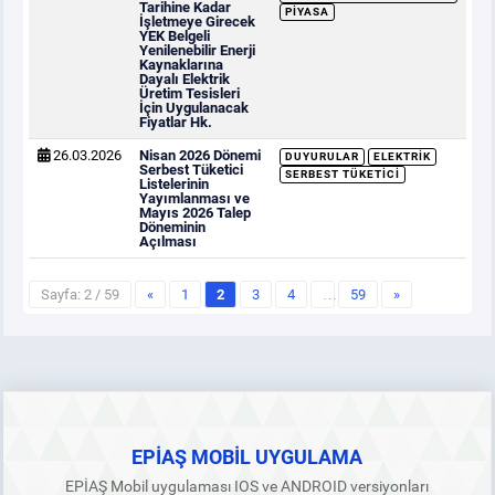
Tarihine Kadar
PIYASA
İşletmeye Girecek
YEK Belgeli
Yenilenebilir Enerji
Kaynaklarına
Dayalı Elektrik
Üretim Tesisleri
İçin Uygulanacak
Fiyatlar Hk.
26.03.2026
Nisan 2026 Dönemi
DUYURULAR
ELEKTRIK
Serbest Tüketici
SERBEST TÜKETICI
Listelerinin
Yayımlanması ve
Mayıs 2026 Talep
Döneminin
Açılması
Sayfa: 2 / 59
«
1
2
3
4
…
59
»
EPİAŞ MOBİL UYGULAMA
EPİAŞ Mobil uygulaması IOS ve ANDROID versiyonları