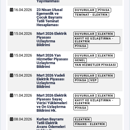
Yayınlanması
16.04.2026
23 Nisan Ulusal
DUYURULAR
PIYASA
Egemenlik ve
TEMINAT - ELEKTRIK
Çocuk Bayramı
Tatili Teminat
Hesaplaması
15.04.2026
Mart 2026 Elektrik
DUYURULAR
ELEKTRIK
Piyasası
KAYIT VE UZLAŞTIRMA -
Uzlaştırma
ELEKTRIK
Bildirimi
PIYASA
15.04.2026
Mart 2026 Yan
DUYURULAR
ELEKTRIK
Hizmetler Piyasası
GENEL
Uzlaştırma
YAN HIZMETLER PIYASASI
Bildirimi
15.04.2026
Mart 2026 Vadeli
DUYURULAR
ELEKTRIK
Elektrik Piyasası
PIYASA
VEP
Uzlaştırma
Bildirimi
11.04.2026
Mart 2026 Elektrik
DUYURULAR
ELEKTRIK
Piyasası Sayaç
KAYIT VE UZLAŞTIRMA -
Verisi Yüklemeleri
ELEKTRIK
ve Ön Uzlaştırma
PIYASA
Bildirimi Hk.
08.04.2026
Kurban Bayramı
ELEKTRIK
Tatili Elektrik
FINANS - ELEKTRIK
Avans Ödemeleri