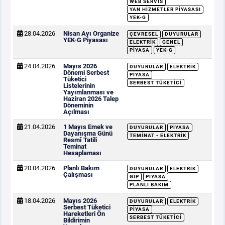
WEB SERVIS
YAN HIZMETLER PIYASASI
YEK-G
28.04.2026
Nisan Ayı Organize
ÇEVRESEL
DUYURULAR
YEK-G Piyasası
ELEKTRIK
GENEL
PIYASA
YEK-G
24.04.2026
Mayıs 2026
DUYURULAR
ELEKTRIK
Dönemi Serbest
PIYASA
Tüketici
SERBEST TÜKETICI
Listelerinin
Yayımlanması ve
Haziran 2026 Talep
Döneminin
Açılması
21.04.2026
1 Mayıs Emek ve
DUYURULAR
PIYASA
Dayanışma Günü
TEMINAT - ELEKTRIK
Resmî Tatili
Teminat
Hesaplaması
20.04.2026
Planlı Bakım
DUYURULAR
ELEKTRIK
Çalışması
GİP
PIYASA
PLANLI BAKIM
18.04.2026
Mayıs 2026
DUYURULAR
ELEKTRIK
Serbest Tüketici
PIYASA
Hareketleri Ön
SERBEST TÜKETICI
Bildirimin