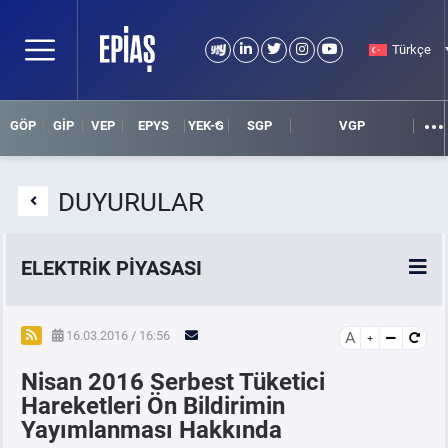
Türkçe
GÖP
GİP
VEP
EPYS
YEK-G
SGP
VGP
DUYURULAR
ELEKTRİK PİYASASI
SPOT ELEKTRİK PİYASALARI
16.03.2016 / 16:56
A
Nisan 2016 Serbest Tüketici
ÖRNEK FİNANS BELGELERİ
Hareketleri Ön Bildirimin
Yayımlanması Hakkında
VADELİ ELEKTRİK PİYASASI