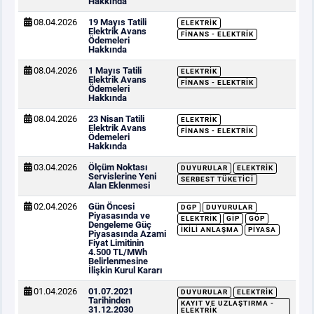
Hakkında
08.04.2026
19 Mayıs Tatili
ELEKTRIK
Elektrik Avans
FINANS - ELEKTRIK
Ödemeleri
Hakkında
08.04.2026
1 Mayıs Tatili
ELEKTRIK
Elektrik Avans
FINANS - ELEKTRIK
Ödemeleri
Hakkında
08.04.2026
23 Nisan Tatili
ELEKTRIK
Elektrik Avans
FINANS - ELEKTRIK
Ödemeleri
Hakkında
03.04.2026
Ölçüm Noktası
DUYURULAR
ELEKTRIK
Servislerine Yeni
SERBEST TÜKETICI
Alan Eklenmesi
02.04.2026
Gün Öncesi
DGP
DUYURULAR
Piyasasında ve
ELEKTRIK
GİP
GÖP
Dengeleme Güç
İKILI ANLAŞMA
PIYASA
Piyasasında Azami
Fiyat Limitinin
4.500 TL/MWh
Belirlenmesine
İlişkin Kurul Kararı
01.04.2026
01.07.2021
DUYURULAR
ELEKTRIK
Tarihinden
KAYIT VE UZLAŞTIRMA -
31.12.2030
ELEKTRIK