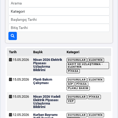
Tarih
Başlık
Kategori
15.05.2026
Nisan 2026 Elektrik
DUYURULAR
ELEKTRIK
Piyasası
KAYIT VE UZLAŞTIRMA -
Uzlaştırma
ELEKTRIK
Bildirimi
PIYASA
15.05.2026
Planlı Bakım
DUYURULAR
ELEKTRIK
Çalışması
GİP
PIYASA
PLANLI BAKIM
15.05.2026
Nisan 2026 Vadeli
DUYURULAR
PIYASA
Elektrik Piyasası
VEP
Uzlaştırma
Bildirimi
12.05.2026
Kurban Bayramı
DUYURULAR
ELEKTRIK