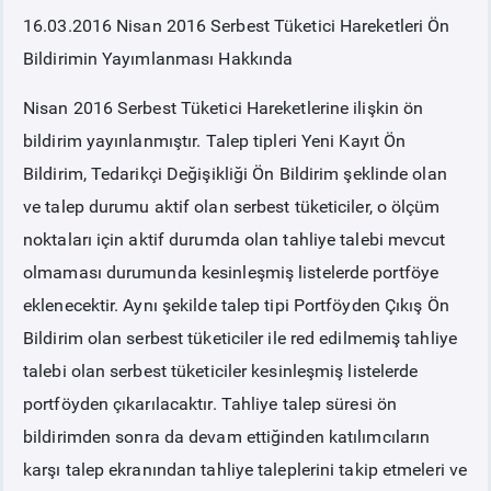
16.03.2016
Nisan 2016 Serbest Tüketici Hareketleri Ön
PİYASA
KAYIT
SÜRECİ
Bildirimin Yayımlanması Hakkında
Nisan 2016 Serbest Tüketici Hareketlerine ilişkin ön
SERBEST TÜKETİCİ
bildirim yayınlanmıştır. Talep tipleri Yeni Kayıt Ön
Bildirim, Tedarikçi Değişikliği Ön Bildirim şeklinde olan
MALİ UZLAŞTIRMA
ve talep durumu aktif olan serbest tüketiciler, o ölçüm
noktaları için aktif durumda olan tahliye talebi mevcut
TEMİNAT
olmaması durumunda kesinleşmiş listelerde portföye
eklenecektir. Aynı şekilde talep tipi Portföyden Çıkış Ön
BÜLTENLER
Bildirim olan serbest tüketiciler ile red edilmemiş tahliye
talebi olan serbest tüketiciler kesinleşmiş listelerde
DUYURULAR
portföyden çıkarılacaktır. Tahliye talep süresi ön
bildirimden sonra da devam ettiğinden katılımcıların
BT HİZMET YÖNETİM SİSTEMİ POLİTİKAMIZ
karşı talep ekranından tahliye taleplerini takip etmeleri ve