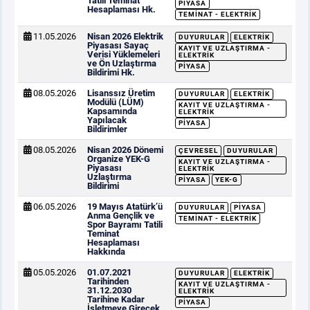
Tatili Teminat
PIYASA
Hesaplaması Hk.
TEMINAT - ELEKTRIK
11.05.2026
Nisan 2026 Elektrik
DUYURULAR
ELEKTRIK
Piyasası Sayaç
KAYIT VE UZLAŞTIRMA -
Verisi Yüklemeleri
ELEKTRIK
ve Ön Uzlaştırma
PIYASA
Bildirimi Hk.
08.05.2026
Lisanssız Üretim
DUYURULAR
ELEKTRIK
Modülü (LÜM)
KAYIT VE UZLAŞTIRMA -
Kapsamında
ELEKTRIK
Yapılacak
PIYASA
Bildirimler
08.05.2026
Nisan 2026 Dönemi
ÇEVRESEL
DUYURULAR
Organize YEK-G
KAYIT VE UZLAŞTIRMA -
Piyasası
ELEKTRIK
Uzlaştırma
PIYASA
YEK-G
Bildirimi
06.05.2026
19 Mayıs Atatürk’ü
DUYURULAR
PIYASA
Anma Gençlik ve
TEMINAT - ELEKTRIK
Spor Bayramı Tatili
Teminat
Hesaplaması
Hakkında
05.05.2026
01.07.2021
DUYURULAR
ELEKTRIK
Tarihinden
KAYIT VE UZLAŞTIRMA -
31.12.2030
ELEKTRIK
Tarihine Kadar
PIYASA
İşletmeye Girecek