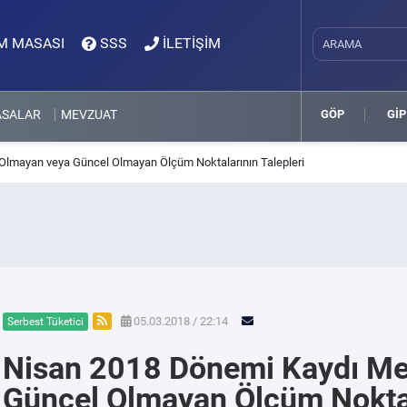
M MASASI
SSS
İLETİŞİM
ASALAR
MEVZUAT
GÖP
GİP
lmayan veya Güncel Olmayan Ölçüm Noktalarının Talepleri
05.03.2018 / 22:14
Serbest Tüketici
Nisan 2018 Dönemi Kaydı Me
Güncel Olmayan Ölçüm Noktala