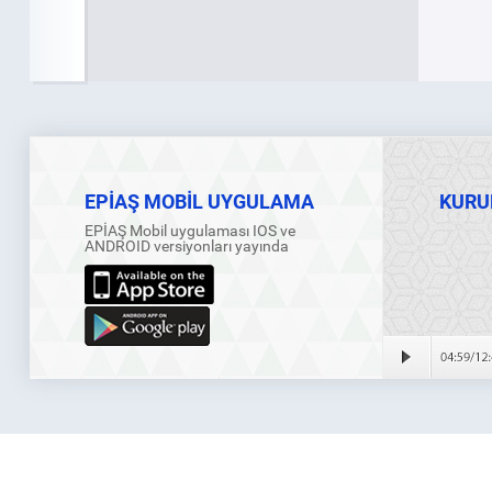
EPİAŞ MOBİL UYGULAMA
KURU
EPİAŞ Mobil uygulaması IOS ve
ANDROID versiyonları yayında