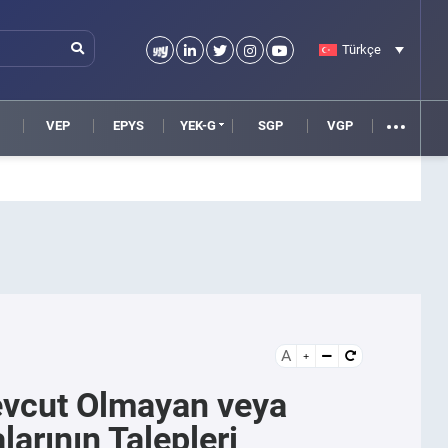
Türkçe
VEP
EPYS
YEK-G
SGP
VGP
A
vcut Olmayan veya
rının Talepleri