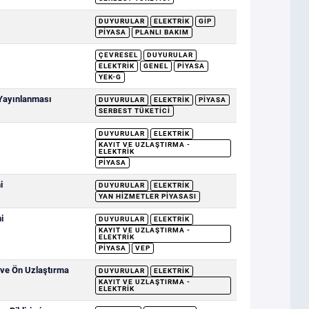
DUYURULAR
ELEKTRIK
GİP
PIYASA
PLANLI BAKIM
ÇEVRESEL
DUYURULAR
ELEKTRIK
GENEL
PIYASA
YEK-G
 Yayınlanması
DUYURULAR
ELEKTRIK
PIYASA
SERBEST TÜKETICI
DUYURULAR
ELEKTRIK
KAYIT VE UZLAŞTIRMA -
ELEKTRIK
PIYASA
i
DUYURULAR
ELEKTRIK
YAN HIZMETLER PIYASASI
i
DUYURULAR
ELEKTRIK
KAYIT VE UZLAŞTIRMA -
ELEKTRIK
PIYASA
VEP
 ve Ön Uzlaştırma
DUYURULAR
ELEKTRIK
KAYIT VE UZLAŞTIRMA -
ELEKTRIK