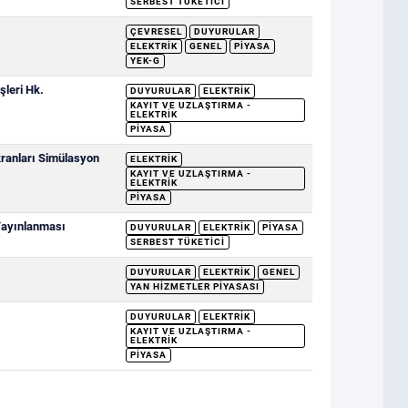
SERBEST TÜKETICI
ÇEVRESEL
DUYURULAR
ELEKTRIK
GENEL
PIYASA
YEK-G
şleri Hk.
DUYURULAR
ELEKTRIK
KAYIT VE UZLAŞTIRMA -
ELEKTRIK
PIYASA
ranları Simülasyon
ELEKTRIK
KAYIT VE UZLAŞTIRMA -
ELEKTRIK
PIYASA
 Yayınlanması
DUYURULAR
ELEKTRIK
PIYASA
SERBEST TÜKETICI
DUYURULAR
ELEKTRIK
GENEL
YAN HIZMETLER PIYASASI
DUYURULAR
ELEKTRIK
KAYIT VE UZLAŞTIRMA -
ELEKTRIK
PIYASA