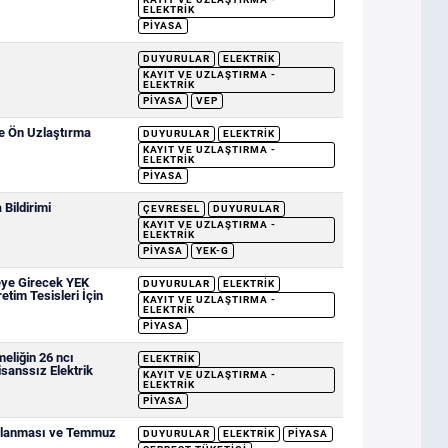
ELEKTRIK
PIYASA
DUYURULAR
ELEKTRIK
KAYIT VE UZLAŞTIRMA -
ELEKTRIK
PIYASA
VEP
ve Ön Uzlaştırma
DUYURULAR
ELEKTRIK
KAYIT VE UZLAŞTIRMA -
ELEKTRIK
PIYASA
Bildirimi
ÇEVRESEL
DUYURULAR
KAYIT VE UZLAŞTIRMA -
ELEKTRIK
PIYASA
YEK-G
eye Girecek YEK
DUYURULAR
ELEKTRIK
etim Tesisleri İçin
KAYIT VE UZLAŞTIRMA -
ELEKTRIK
PIYASA
eliğin 26 ncı
ELEKTRIK
sanssız Elektrik
KAYIT VE UZLAŞTIRMA -
ELEKTRIK
PIYASA
ımlanması ve Temmuz
DUYURULAR
ELEKTRIK
PIYASA