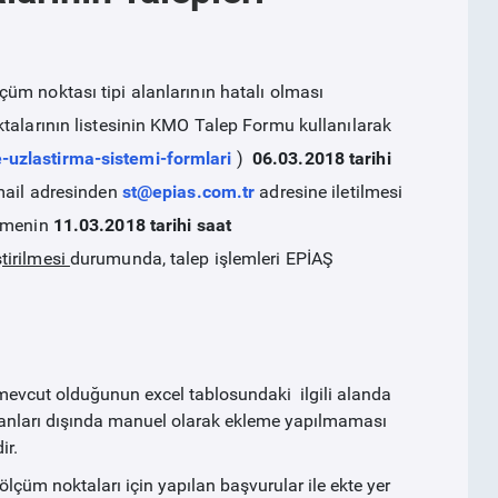
m noktası tipi alanlarının hatalı olması
ktalarının listesinin KMO Talep Formu kullanılarak
-uzlastirma-sistemi-formlari
)
06.03.2018 tarihi
 mail adresinden
st@epias.com.tr
adresine iletilmesi
lemenin
11.03.2018 tarihi saat
tirilmesi
durumunda, talep işlemleri EPİAŞ
mevcut olduğunun excel tablosundaki ilgili alanda
nvanları dışında manuel olarak ekleme yapılmaması
ir.
çüm noktaları için yapılan başvurular ile ekte yer