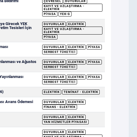
 Bildirimi
ÇEVRESEL
DUYURULAR
KAYIT VE UZLAŞTIRMA -
ELEKTRIK
PIYASA
YEK-G
eye Girecek YEK
DUYURULAR
ELEKTRIK
etim Tesisleri İçin
KAYIT VE UZLAŞTIRMA -
ELEKTRIK
PIYASA
nması
DUYURULAR
ELEKTRIK
PIYASA
SERBEST TÜKETICI
ımlanması ve Ağustos
DUYURULAR
ELEKTRIK
PIYASA
SERBEST TÜKETICI
 Yayınlanması
DUYURULAR
ELEKTRIK
PIYASA
SERBEST TÜKETICI
6)
ELEKTRIK
TEMINAT - ELEKTRIK
sası Avans Ödemesi
DUYURULAR
ELEKTRIK
FINANS - ELEKTRIK
DUYURULAR
ELEKTRIK
YAN HIZMETLER PIYASASI
DUYURULAR
ELEKTRIK
KAYIT VE UZLAŞTIRMA -