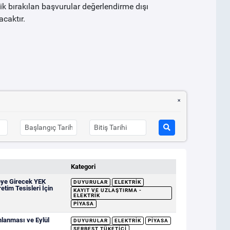
sik bırakılan başvurular değerlendirme dışı
acaktır.
Kategori
eye Girecek YEK
DUYURULAR
ELEKTRIK
etim Tesisleri İçin
KAYIT VE UZLAŞTIRMA -
ELEKTRIK
PIYASA
mlanması ve Eylül
DUYURULAR
ELEKTRIK
PIYASA
SERBEST TÜKETICI