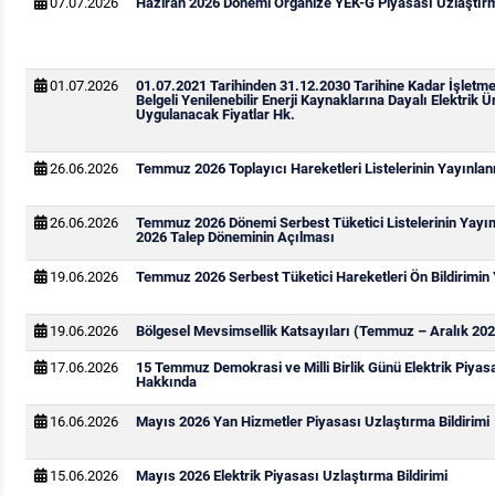
07.07.2026
Haziran 2026 Dönemi Organize YEK-G Piyasası Uzlaştırma
01.07.2026
01.07.2021 Tarihinden 31.12.2030 Tarihine Kadar İşletm
Belgeli Yenilenebilir Enerji Kaynaklarına Dayalı Elektrik Ür
Uygulanacak Fiyatlar Hk.
26.06.2026
Temmuz 2026 Toplayıcı Hareketleri Listelerinin Yayınla
26.06.2026
Temmuz 2026 Dönemi Serbest Tüketici Listelerinin Yay
2026 Talep Döneminin Açılması
19.06.2026
Temmuz 2026 Serbest Tüketici Hareketleri Ön Bildirimin
19.06.2026
Bölgesel Mevsimsellik Katsayıları (Temmuz – Aralık 202
17.06.2026
15 Temmuz Demokrasi ve Milli Birlik Günü Elektrik Piya
Hakkında
16.06.2026
Mayıs 2026 Yan Hizmetler Piyasası Uzlaştırma Bildirimi
15.06.2026
Mayıs 2026 Elektrik Piyasası Uzlaştırma Bildirimi