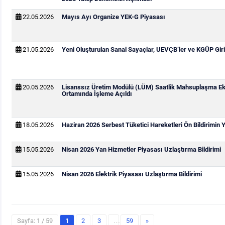
22.05.2026
Mayıs Ayı Organize YEK-G Piyasası
21.05.2026
Yeni Oluşturulan Sanal Sayaçlar, UEVÇB’ler ve KGÜP Giri
20.05.2026
Lisanssız Üretim Modülü (LÜM) Saatlik Mahsuplaşma Ek
Ortamında İşleme Açıldı
18.05.2026
Haziran 2026 Serbest Tüketici Hareketleri Ön Bildirimin
15.05.2026
Nisan 2026 Yan Hizmetler Piyasası Uzlaştırma Bildirimi
15.05.2026
Nisan 2026 Elektrik Piyasası Uzlaştırma Bildirimi
Sayfa: 1 / 59
1
2
3
…
59
»