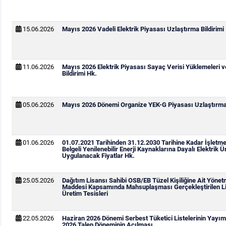
15.06.2026
Mayıs 2026 Vadeli Elektrik Piyasası Uzlaştırma Bildirimi
11.06.2026
Mayıs 2026 Elektrik Piyasası Sayaç Verisi Yüklemeleri 
Bildirimi Hk.
05.06.2026
Mayıs 2026 Dönemi Organize YEK-G Piyasası Uzlaştırma 
01.06.2026
01.07.2021 Tarihinden 31.12.2030 Tarihine Kadar İşletm
Belgeli Yenilenebilir Enerji Kaynaklarına Dayalı Elektrik Ür
Uygulanacak Fiyatlar Hk.
25.05.2026
Dağıtım Lisansı Sahibi OSB/EB Tüzel Kişiliğine Ait Yönetm
Maddesi Kapsamında Mahsuplaşması Gerçekleştirilen Li
Üretim Tesisleri
22.05.2026
Haziran 2026 Dönemi Serbest Tüketici Listelerinin Yay
2026 Talep Döneminin Açılması