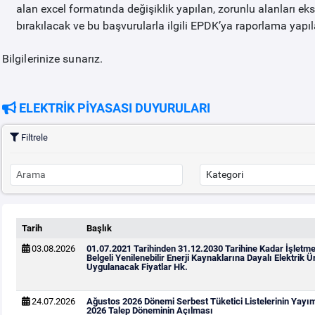
alan excel formatında değişiklik yapılan, zorunlu alanları ek
bırakılacak ve bu başvurularla ilgili EPDK’ya raporlama yapıl
Bilgilerinize sunarız.
ELEKTRİK PİYASASI DUYURULARI
Filtrele
Tarih
Başlık
03.08.2026
01.07.2021 Tarihinden 31.12.2030 Tarihine Kadar İşletm
Belgeli Yenilenebilir Enerji Kaynaklarına Dayalı Elektrik Ür
Uygulanacak Fiyatlar Hk.
24.07.2026
Ağustos 2026 Dönemi Serbest Tüketici Listelerinin Yayı
2026 Talep Döneminin Açılması