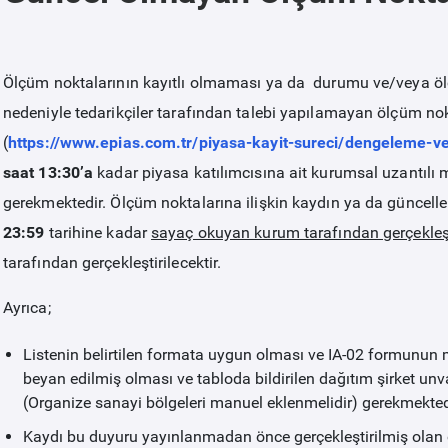
Ölçüm noktalarının kayıtlı olmaması ya da durumu ve/veya ölçü
nedeniyle tedarikçiler tarafından talebi yapılamayan ölçüm no
(
https://www.epias.com.tr/piyasa-kayit-sureci/dengeleme-ve
saat 13:30’a
kadar piyasa katılımcısına ait kurumsal uzantılı
gerekmektedir. Ölçüm noktalarına ilişkin kaydın ya da güncel
23:59
tarihine kadar
sayaç okuyan kurum tarafından
gerçekleş
tarafından gerçekleştirilecektir.
Ayrıca;
Listenin belirtilen formata uygun olması ve IA-02 formunun 
beyan edilmiş olması ve tabloda bildirilen dağıtım şirket u
(Organize sanayi bölgeleri manuel eklenmelidir) gerekmekted
Kaydı bu duyuru yayınlanmadan önce gerçekleştirilmiş olan öl