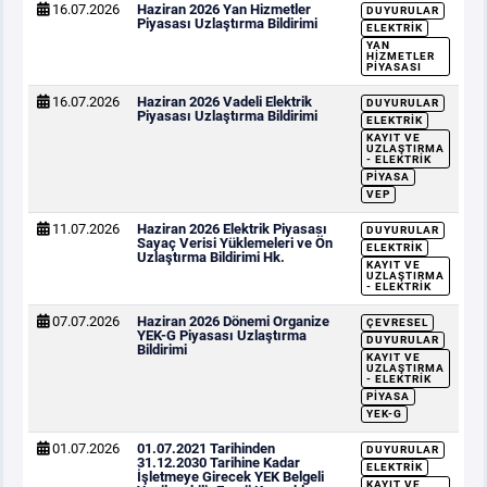
16.07.2026
Haziran 2026 Yan Hizmetler
DUYURULAR
Piyasası Uzlaştırma Bildirimi
ELEKTRIK
YAN
HIZMETLER
PIYASASI
16.07.2026
Haziran 2026 Vadeli Elektrik
DUYURULAR
Piyasası Uzlaştırma Bildirimi
ELEKTRIK
KAYIT VE
UZLAŞTIRMA
- ELEKTRIK
PIYASA
VEP
11.07.2026
Haziran 2026 Elektrik Piyasası
DUYURULAR
Sayaç Verisi Yüklemeleri ve Ön
ELEKTRIK
Uzlaştırma Bildirimi Hk.
KAYIT VE
UZLAŞTIRMA
- ELEKTRIK
07.07.2026
Haziran 2026 Dönemi Organize
ÇEVRESEL
YEK-G Piyasası Uzlaştırma
DUYURULAR
Bildirimi
KAYIT VE
UZLAŞTIRMA
- ELEKTRIK
PIYASA
YEK-G
01.07.2026
01.07.2021 Tarihinden
DUYURULAR
31.12.2030 Tarihine Kadar
ELEKTRIK
İşletmeye Girecek YEK Belgeli
KAYIT VE