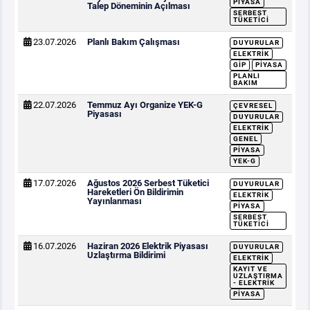
PIYASA
Talep Döneminin Açılması
SERBEST
TÜKETICI
23.07.2026
Planlı Bakım Çalışması
DUYURULAR
ELEKTRIK
GİP
PIYASA
PLANLI
BAKIM
22.07.2026
Temmuz Ayı Organize YEK-G
ÇEVRESEL
Piyasası
DUYURULAR
ELEKTRIK
GENEL
PIYASA
YEK-G
17.07.2026
Ağustos 2026 Serbest Tüketici
DUYURULAR
Hareketleri Ön Bildirimin
ELEKTRIK
Yayınlanması
PIYASA
SERBEST
TÜKETICI
16.07.2026
Haziran 2026 Elektrik Piyasası
DUYURULAR
Uzlaştırma Bildirimi
ELEKTRIK
KAYIT VE
UZLAŞTIRMA
- ELEKTRIK
PIYASA