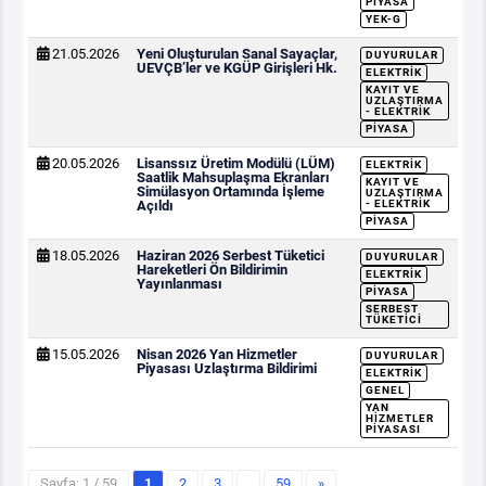
PIYASA
YEK-G
21.05.2026
Yeni Oluşturulan Sanal Sayaçlar,
DUYURULAR
UEVÇB’ler ve KGÜP Girişleri Hk.
ELEKTRIK
KAYIT VE
UZLAŞTIRMA
- ELEKTRIK
PIYASA
20.05.2026
Lisanssız Üretim Modülü (LÜM)
ELEKTRIK
Saatlik Mahsuplaşma Ekranları
KAYIT VE
Simülasyon Ortamında İşleme
UZLAŞTIRMA
Açıldı
- ELEKTRIK
PIYASA
18.05.2026
Haziran 2026 Serbest Tüketici
DUYURULAR
Hareketleri Ön Bildirimin
ELEKTRIK
Yayınlanması
PIYASA
SERBEST
TÜKETICI
15.05.2026
Nisan 2026 Yan Hizmetler
DUYURULAR
Piyasası Uzlaştırma Bildirimi
ELEKTRIK
GENEL
YAN
HIZMETLER
PIYASASI
Sayfa: 1 / 59
1
2
3
…
59
»