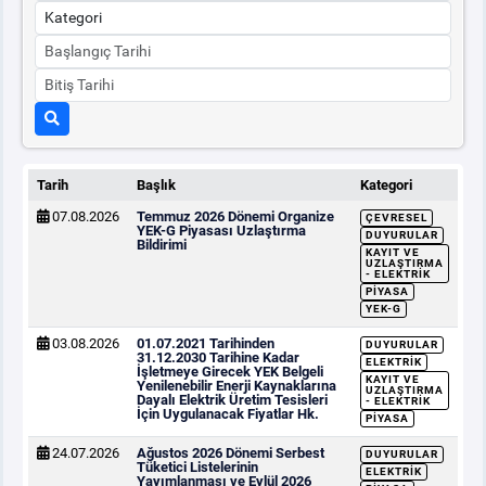
Tarih
Başlık
Kategori
07.08.2026
Temmuz 2026 Dönemi Organize
ÇEVRESEL
YEK-G Piyasası Uzlaştırma
DUYURULAR
Bildirimi
KAYIT VE
UZLAŞTIRMA
- ELEKTRIK
PIYASA
YEK-G
03.08.2026
01.07.2021 Tarihinden
DUYURULAR
31.12.2030 Tarihine Kadar
ELEKTRIK
İşletmeye Girecek YEK Belgeli
KAYIT VE
Yenilenebilir Enerji Kaynaklarına
UZLAŞTIRMA
Dayalı Elektrik Üretim Tesisleri
- ELEKTRIK
İçin Uygulanacak Fiyatlar Hk.
PIYASA
24.07.2026
Ağustos 2026 Dönemi Serbest
DUYURULAR
Tüketici Listelerinin
ELEKTRIK
Yayımlanması ve Eylül 2026