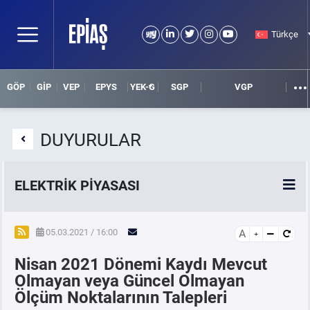
Türkçe
GÖP
GİP
VEP
EPYS
YEK-G
SGP
VGP
DUYURULAR
ELEKTRİK PİYASASI
SPOT ELEKTRİK PİYASALARI
05.03.2021 / 16:00
A
Nisan 2021 Dönemi Kaydı Mevcut
ÖRNEK FİNANS BELGELERİ
Olmayan veya Güncel Olmayan
Ölçüm Noktalarının Talepleri
VADELİ ELEKTRİK PİYASASI