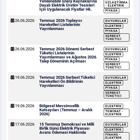
Yenilenebilir Enerji Kaynaklarına
UZLAŞTIRMA
Dayalı Elektrik Üretim Tesisleri
- ELEKTRIK
İçin Uygulanacak Fiyatlar Hk.
PIYASA
26.06.2026
Temmuz 2026 Toplayıcı
DUYURULAR
Hareketleri Listelerinin
ELEKTRIK
Yayınlanması
PIYASA
SERBEST
TÜKETICI
26.06.2026
Temmuz 2026 Dönemi Serbest
DUYURULAR
Tüketici Listelerinin
ELEKTRIK
Yayımlanması ve Ağustos 2026
PIYASA
Talep Döneminin Açılması
SERBEST
TÜKETICI
19.06.2026
Temmuz 2026 Serbest Tüketici
DUYURULAR
Hareketleri Ön Bildirimin
ELEKTRIK
Yayınlanması
PIYASA
SERBEST
TÜKETICI
19.06.2026
Bölgesel Mevsimsellik
ELEKTRIK
Katsayıları (Temmuz – Aralık
TEMINAT -
2026)
ELEKTRIK
17.06.2026
15 Temmuz Demokrasi ve Milli
DUYURULAR
Birlik Günü Elektrik Piyasası
ELEKTRIK
Avans Ödemesi Hakkında
FINANS -
ELEKTRIK