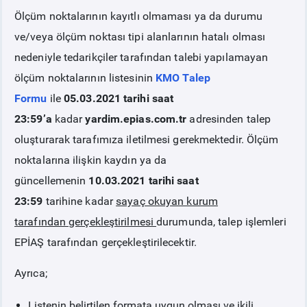
Ölçüm noktalarının kayıtlı olmaması ya da durumu
PİYASA
KAYIT
SÜRECİ
ve/veya ölçüm noktası tipi alanlarının hatalı olması
nedeniyle tedarikçiler tarafından talebi yapılamayan
SERBEST TÜKETİCİ
ölçüm noktalarının listesinin
KMO Talep
Formu
ile
05.03.2021 tarihi saat
MALİ UZLAŞTIRMA
23:59’a
kadar
yardim.epias.com.tr
adresinden talep
oluşturarak tarafımıza iletilmesi gerekmektedir. Ölçüm
TEMİNAT
noktalarına ilişkin kaydın ya da
güncellemenin
10.03.2021 tarihi saat
BÜLTENLER
23:59
tarihine kadar
sayaç okuyan kurum
tarafından
gerçekleştirilmesi
durumunda, talep işlemleri
DUYURULAR
EPİAŞ tarafından gerçekleştirilecektir.
Ayrıca;
BT HİZMET YÖNETİM SİSTEMİ POLİTİKAMIZ
Listenin belirtilen formata uygun olması ve ikili