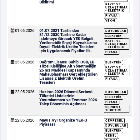
Bildirimi
KAYIT VE
UZLAŞTIRMA
- ELEKTRIK
PIYASA
YEK-G
01.06.2026
01.07.2021 Tarihinden
DUYURULAR
31.12.2030 Tarihine Kadar
ELEKTRIK
İşletmeye Girecek YEK Belgeli
KAYIT VE
Yenilenebilir Enerji Kaynaklarına
UZLAŞTIRMA
Dayalı Elektrik Üretim Tesisleri
- ELEKTRIK
İçin Uygulanacak Fiyatlar Hk.
PIYASA
25.05.2026
Dağıtım Lisansı Sahibi OSB/EB
ELEKTRIK
Tüzel Kişiliğine Ait Yönetmeliğin
KAYIT VE
26 ncı Maddesi Kapsamında
UZLAŞTIRMA
Mahsuplaşması Gerçekleştirilen
- ELEKTRIK
Lisanssız Elektrik Üretim
PIYASA
Tesisleri
22.05.2026
Haziran 2026 Dönemi Serbest
DUYURULAR
Tüketici Listelerinin
ELEKTRIK
Yayımlanması ve Temmuz 2026
PIYASA
Talep Döneminin Açılması
SERBEST
TÜKETICI
22.05.2026
Mayıs Ayı Organize YEK-G
ÇEVRESEL
Piyasası
DUYURULAR
ELEKTRIK
GENEL