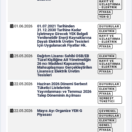
KAYIT VE
UZLAŞTIRMA
- ELEKTRIK
PIYASA
YEK-G
01.06.2026
01.07.2021 Tarihinden
DUYURULAR
31.12.2030 Tarihine Kadar
ELEKTRIK
İşletmeye Girecek YEK Belgeli
KAYIT VE
Yenilenebilir Enerji Kaynaklarına
UZLAŞTIRMA
Dayalı Elektrik Üretim Tesisleri
- ELEKTRIK
İçin Uygulanacak Fiyatlar Hk.
PIYASA
25.05.2026
Dağıtım Lisansı Sahibi OSB/EB
ELEKTRIK
Tüzel Kişiliğine Ait Yönetmeliğin
KAYIT VE
26 ncı Maddesi Kapsamında
UZLAŞTIRMA
Mahsuplaşması Gerçekleştirilen
- ELEKTRIK
Lisanssız Elektrik Üretim
PIYASA
Tesisleri
22.05.2026
Haziran 2026 Dönemi Serbest
DUYURULAR
Tüketici Listelerinin
ELEKTRIK
Yayımlanması ve Temmuz 2026
PIYASA
Talep Döneminin Açılması
SERBEST
TÜKETICI
22.05.2026
Mayıs Ayı Organize YEK-G
ÇEVRESEL
Piyasası
DUYURULAR
ELEKTRIK
GENEL
PIYASA