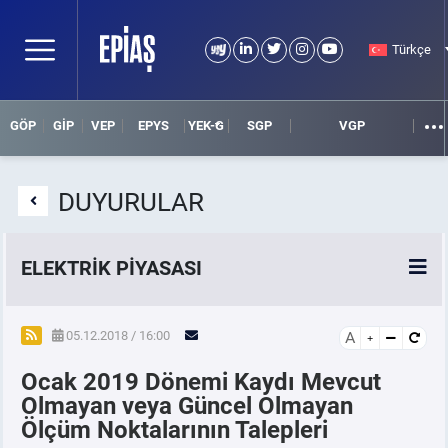
Türkçe
GÖP
GİP
VEP
EPYS
YEK-G
SGP
VGP
DUYURULAR
ELEKTRİK PİYASASI
SPOT ELEKTRİK PİYASALARI
05.12.2018 / 16:00
A
Ocak 2019 Dönemi Kaydı Mevcut
ÖRNEK FİNANS BELGELERİ
Olmayan veya Güncel Olmayan
Ölçüm Noktalarının Talepleri
VADELİ ELEKTRİK PİYASASI