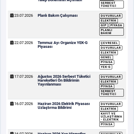
SERBEST
TÜKETICI
23.07.2026
Planlı Bakım Çalışması
DUYURULAR
ELEKTRIK
GİP
PIYASA
PLANLI
BAKIM
22.07.2026
Temmuz Ayı Organize YEK-G
ÇEVRESEL
Piyasası
DUYURULAR
ELEKTRIK
GENEL
PIYASA
YEK-G
17.07.2026
Ağustos 2026 Serbest Tüketici
DUYURULAR
Hareketleri Ön Bildirimin
ELEKTRIK
Yayınlanması
PIYASA
SERBEST
TÜKETICI
16.07.2026
Haziran 2026 Elektrik Piyasası
DUYURULAR
Uzlaştırma Bildirimi
ELEKTRIK
KAYIT VE
UZLAŞTIRMA
- ELEKTRIK
PIYASA
16.07.2026
Haziran 2026 Yan Hizmetler