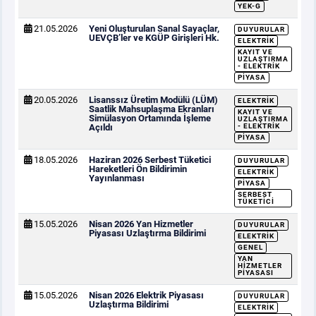
YEK-G
21.05.2026
Yeni Oluşturulan Sanal Sayaçlar,
DUYURULAR
UEVÇB’ler ve KGÜP Girişleri Hk.
ELEKTRIK
KAYIT VE
UZLAŞTIRMA
- ELEKTRIK
PIYASA
20.05.2026
Lisanssız Üretim Modülü (LÜM)
ELEKTRIK
Saatlik Mahsuplaşma Ekranları
KAYIT VE
Simülasyon Ortamında İşleme
UZLAŞTIRMA
Açıldı
- ELEKTRIK
PIYASA
18.05.2026
Haziran 2026 Serbest Tüketici
DUYURULAR
Hareketleri Ön Bildirimin
ELEKTRIK
Yayınlanması
PIYASA
SERBEST
TÜKETICI
15.05.2026
Nisan 2026 Yan Hizmetler
DUYURULAR
Piyasası Uzlaştırma Bildirimi
ELEKTRIK
GENEL
YAN
HIZMETLER
PIYASASI
15.05.2026
Nisan 2026 Elektrik Piyasası
DUYURULAR
Uzlaştırma Bildirimi
ELEKTRIK