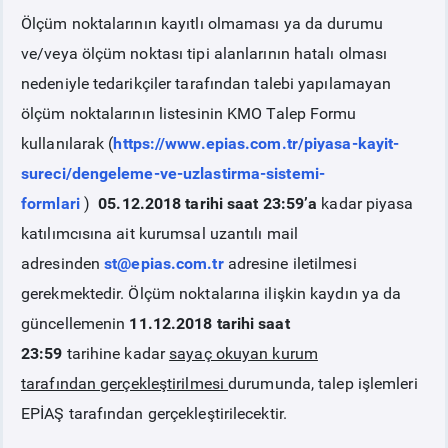
Ölçüm noktalarının kayıtlı olmaması ya da durumu
PİYASA
KAYIT
SÜRECİ
ve/veya ölçüm noktası tipi alanlarının hatalı olması
nedeniyle tedarikçiler tarafından talebi yapılamayan
SERBEST TÜKETİCİ
ölçüm noktalarının listesinin KMO Talep Formu
kullanılarak (
https://www.epias.com.tr/piyasa-kayit-
MALİ UZLAŞTIRMA
sureci/dengeleme-ve-uzlastirma-sistemi-
formlari
)
05.12.2018 tarihi saat 23:59’a
kadar piyasa
TEMİNAT
katılımcısına ait kurumsal uzantılı mail
adresinden
st@epias.com.tr
adresine iletilmesi
BÜLTENLER
gerekmektedir. Ölçüm noktalarına ilişkin kaydın ya da
güncellemenin
11.12.2018 tarihi saat
DUYURULAR
23:59
tarihine kadar
sayaç okuyan kurum
tarafından
gerçekleştirilmesi
durumunda, talep işlemleri
BT HİZMET YÖNETİM SİSTEMİ POLİTİKAMIZ
EPİAŞ tarafından gerçekleştirilecektir.