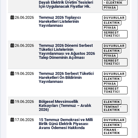
Dayalı Elektrik Üretim Tesisleri
- ELEKTRIK
İçin Uygulanacak Fiyatlar Hk.
PIYASA
26.06.2026
Temmuz 2026 Toplayıcı
DUYURULAR
Hareketleri Listelerinin
ELEKTRIK
Yayınlanması
PIYASA
SERBEST
TÜKETICI
26.06.2026
Temmuz 2026 Dönemi Serbest
DUYURULAR
Tüketici Listelerinin
ELEKTRIK
Yayımlanması ve Ağustos 2026
PIYASA
Talep Döneminin Açılması
SERBEST
TÜKETICI
19.06.2026
Temmuz 2026 Serbest Tüketici
DUYURULAR
Hareketleri Ön Bildirimin
ELEKTRIK
Yayınlanması
PIYASA
SERBEST
TÜKETICI
19.06.2026
Bölgesel Mevsimsellik
ELEKTRIK
Katsayıları (Temmuz – Aralık
TEMINAT -
2026)
ELEKTRIK
17.06.2026
15 Temmuz Demokrasi ve Milli
DUYURULAR
Birlik Günü Elektrik Piyasası
ELEKTRIK
Avans Ödemesi Hakkında
FINANS -
ELEKTRIK