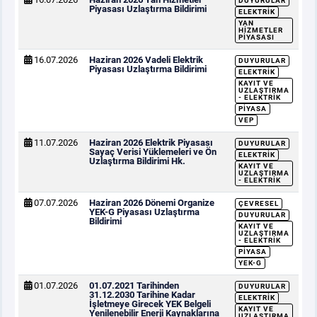
DUYURULAR
Piyasası Uzlaştırma Bildirimi
ELEKTRIK
YAN
HIZMETLER
PIYASASI
16.07.2026
Haziran 2026 Vadeli Elektrik
DUYURULAR
Piyasası Uzlaştırma Bildirimi
ELEKTRIK
KAYIT VE
UZLAŞTIRMA
- ELEKTRIK
PIYASA
VEP
11.07.2026
Haziran 2026 Elektrik Piyasası
DUYURULAR
Sayaç Verisi Yüklemeleri ve Ön
ELEKTRIK
Uzlaştırma Bildirimi Hk.
KAYIT VE
UZLAŞTIRMA
- ELEKTRIK
07.07.2026
Haziran 2026 Dönemi Organize
ÇEVRESEL
YEK-G Piyasası Uzlaştırma
DUYURULAR
Bildirimi
KAYIT VE
UZLAŞTIRMA
- ELEKTRIK
PIYASA
YEK-G
01.07.2026
01.07.2021 Tarihinden
DUYURULAR
31.12.2030 Tarihine Kadar
ELEKTRIK
İşletmeye Girecek YEK Belgeli
KAYIT VE
Yenilenebilir Enerji Kaynaklarına
UZLAŞTIRMA