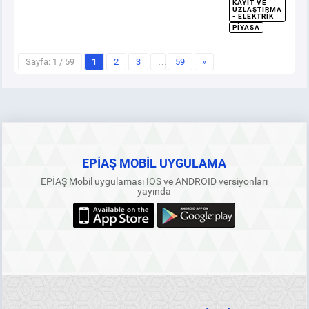
KAYIT VE
UZLAŞTIRMA
- ELEKTRIK
PIYASA
Sayfa: 1 / 59
1
2
3
…
59
»
EPİAŞ MOBİL UYGULAMA
EPİAŞ Mobil uygulaması IOS ve ANDROID versiyonları
yayında