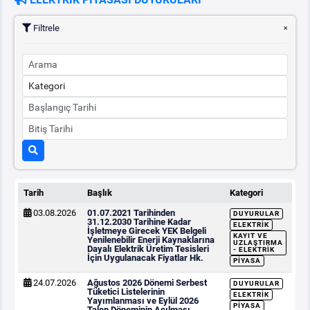
Filtrele
Tarih
Başlık
Kategori
03.08.2026
01.07.2021 Tarihinden
DUYURULAR
31.12.2030 Tarihine Kadar
ELEKTRIK
İşletmeye Girecek YEK Belgeli
KAYIT VE
Yenilenebilir Enerji Kaynaklarına
UZLAŞTIRMA
Dayalı Elektrik Üretim Tesisleri
- ELEKTRIK
İçin Uygulanacak Fiyatlar Hk.
PIYASA
24.07.2026
Ağustos 2026 Dönemi Serbest
DUYURULAR
Tüketici Listelerinin
ELEKTRIK
Yayımlanması ve Eylül 2026
PIYASA
Talep Döneminin Açılması