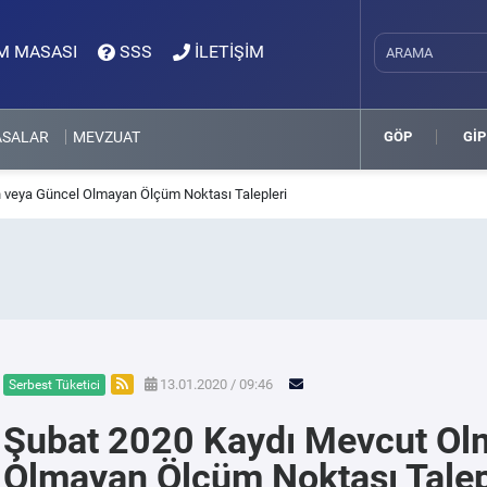
M MASASI
SSS
İLETİŞİM
ASALAR
MEVZUAT
GÖP
GİP
 veya Güncel Olmayan Ölçüm Noktası Talepleri
13.01.2020 / 09:46
Serbest Tüketici
Şubat 2020 Kaydı Mevcut Ol
Olmayan Ölçüm Noktası Talep