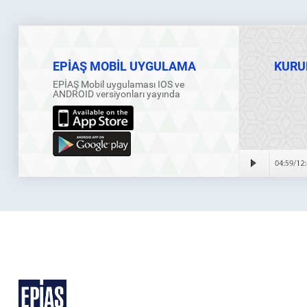
EPİAŞ MOBİL UYGULAMA
KURU
EPİAŞ Mobil uygulaması IOS ve
ANDROID versiyonları yayında