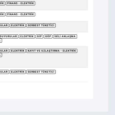
RIK
FINANS - ELEKTRIK
RIK
FINANS - ELEKTRIK
RULAR
ELEKTRIK
SERBEST TÜKETICI
DUYURULAR
ELEKTRIK
GİP
GÖP
İKILI ANLAŞMA
A
RULAR
ELEKTRIK
KAYIT VE UZLAŞTIRMA - ELEKTRIK
A
RULAR
ELEKTRIK
SERBEST TÜKETICI