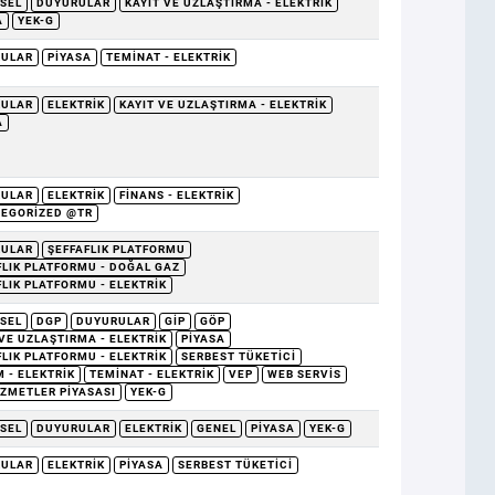
SEL
DUYURULAR
KAYIT VE UZLAŞTIRMA - ELEKTRIK
A
YEK-G
RULAR
PIYASA
TEMINAT - ELEKTRIK
RULAR
ELEKTRIK
KAYIT VE UZLAŞTIRMA - ELEKTRIK
A
RULAR
ELEKTRIK
FINANS - ELEKTRIK
EGORIZED @TR
RULAR
ŞEFFAFLIK PLATFORMU
FLIK PLATFORMU - DOĞAL GAZ
FLIK PLATFORMU - ELEKTRIK
SEL
DGP
DUYURULAR
GİP
GÖP
 VE UZLAŞTIRMA - ELEKTRIK
PIYASA
FLIK PLATFORMU - ELEKTRIK
SERBEST TÜKETICI
 - ELEKTRIK
TEMINAT - ELEKTRIK
VEP
WEB SERVIS
IZMETLER PIYASASI
YEK-G
SEL
DUYURULAR
ELEKTRIK
GENEL
PIYASA
YEK-G
RULAR
ELEKTRIK
PIYASA
SERBEST TÜKETICI