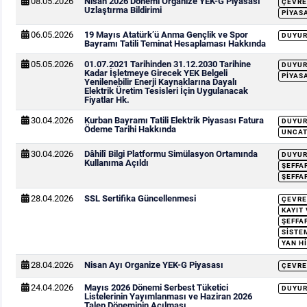
08.05.2026
Nisan 2026 Dönemi Organize YEK-G Piyasası
ÇEVRE
Uzlaştırma Bildirimi
PIYAS
06.05.2026
19 Mayıs Atatürk’ü Anma Gençlik ve Spor
DUYU
Bayramı Tatili Teminat Hesaplaması Hakkında
05.05.2026
01.07.2021 Tarihinden 31.12.2030 Tarihine
DUYU
Kadar İşletmeye Girecek YEK Belgeli
PIYAS
Yenilenebilir Enerji Kaynaklarına Dayalı
Elektrik Üretim Tesisleri İçin Uygulanacak
Fiyatlar Hk.
30.04.2026
Kurban Bayramı Tatili Elektrik Piyasası Fatura
DUYU
Ödeme Tarihi Hakkında
UNCAT
30.04.2026
Dâhilî Bilgi Platformu Simülasyon Ortamında
DUYU
Kullanıma Açıldı
ŞEFFA
ŞEFFA
28.04.2026
SSL Sertifika Güncellenmesi
ÇEVRE
KAYIT
ŞEFFA
SISTEM
YAN H
28.04.2026
Nisan Ayı Organize YEK-G Piyasası
ÇEVRE
24.04.2026
Mayıs 2026 Dönemi Serbest Tüketici
DUYU
Listelerinin Yayımlanması ve Haziran 2026
Talep Döneminin Açılması