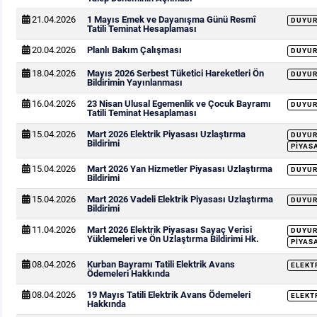
21.04.2026
1 Mayıs Emek ve Dayanışma Günü Resmî
DUYU
Tatili Teminat Hesaplaması
20.04.2026
Planlı Bakım Çalışması
DUYU
18.04.2026
Mayıs 2026 Serbest Tüketici Hareketleri Ön
DUYU
Bildirimin Yayınlanması
16.04.2026
23 Nisan Ulusal Egemenlik ve Çocuk Bayramı
DUYU
Tatili Teminat Hesaplaması
15.04.2026
Mart 2026 Elektrik Piyasası Uzlaştırma
DUYU
Bildirimi
PIYAS
15.04.2026
Mart 2026 Yan Hizmetler Piyasası Uzlaştırma
DUYU
Bildirimi
15.04.2026
Mart 2026 Vadeli Elektrik Piyasası Uzlaştırma
DUYU
Bildirimi
11.04.2026
Mart 2026 Elektrik Piyasası Sayaç Verisi
DUYU
Yüklemeleri ve Ön Uzlaştırma Bildirimi Hk.
PIYAS
08.04.2026
Kurban Bayramı Tatili Elektrik Avans
ELEKT
Ödemeleri Hakkında
08.04.2026
19 Mayıs Tatili Elektrik Avans Ödemeleri
ELEKT
Hakkında