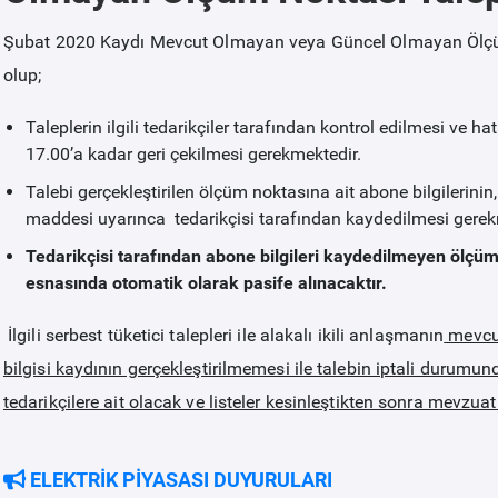
Şubat 2020 Kaydı Mevcut Olmayan veya Güncel Olmayan Ölçüm N
olup;
Taleplerin ilgili tedarikçiler tarafından kontrol edilmesi ve 
17.00’a kadar geri çekilmesi gerekmektedir.
Talebi gerçekleştirilen ölçüm noktasına ait abone bilgilerini
maddesi uyarınca tedarikçisi tarafından kaydedilmesi gerek
Tedarikçisi tarafından abone bilgileri kaydedilmeyen ölçüm 
esnasında otomatik olarak pasife alınacaktır.
İlgili serbest tüketici talepleri ile alakalı ikili anlaşmanın
mevcut
bilgisi kaydının gerçekleştirilmemesi ile talebin iptali duru
tedarikçilere ait olacak ve listeler kesinleştikten sonra mevzu
ELEKTRİK PİYASASI DUYURULARI