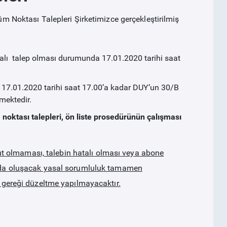
oktası Talepleri Şirketimizce gerçekleştirilmiş
hatalı talep olması durumunda 17.01.2020 tarihi saat
n, 17.01.2020 tarihi saat 17.00’a kadar DUY’un 30/B
mektedir.
noktası talepleri, ön liste prosedürünün çalışması
 olmaması, talebin hatalı olması veya abone
munda oluşacak yasal sorumluluk tamamen
at gereği düzeltme yapılmayacaktır.