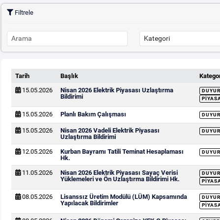
Filtrele
Tarih
Başlık
Kategor
15.05.2026
Nisan 2026 Elektrik Piyasası Uzlaştırma
DUYU
Bildirimi
PIYAS
15.05.2026
Planlı Bakım Çalışması
DUYU
15.05.2026
Nisan 2026 Vadeli Elektrik Piyasası
DUYU
Uzlaştırma Bildirimi
12.05.2026
Kurban Bayramı Tatili Teminat Hesaplaması
DUYU
Hk.
11.05.2026
Nisan 2026 Elektrik Piyasası Sayaç Verisi
DUYU
Yüklemeleri ve Ön Uzlaştırma Bildirimi Hk.
PIYAS
08.05.2026
Lisanssız Üretim Modülü (LÜM) Kapsamında
DUYU
Yapılacak Bildirimler
PIYAS