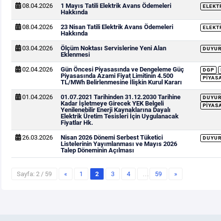
08.04.2026
1 Mayıs Tatili Elektrik Avans Ödemeleri
ELEKT
Hakkında
08.04.2026
23 Nisan Tatili Elektrik Avans Ödemeleri
ELEKT
Hakkında
03.04.2026
Ölçüm Noktası Servislerine Yeni Alan
DUYU
Eklenmesi
02.04.2026
Gün Öncesi Piyasasında ve Dengeleme Güç
DGP
Piyasasında Azami Fiyat Limitinin 4.500
PIYAS
TL/MWh Belirlenmesine İlişkin Kurul Kararı
01.04.2026
01.07.2021 Tarihinden 31.12.2030 Tarihine
DUYU
Kadar İşletmeye Girecek YEK Belgeli
PIYAS
Yenilenebilir Enerji Kaynaklarına Dayalı
Elektrik Üretim Tesisleri İçin Uygulanacak
Fiyatlar Hk.
26.03.2026
Nisan 2026 Dönemi Serbest Tüketici
DUYU
Listelerinin Yayımlanması ve Mayıs 2026
Talep Döneminin Açılması
Sayfa: 2 / 59
«
1
2
3
4
…
59
»