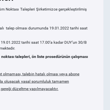
oktası Talepleri Şirketimizce gerçekleştirilmiş
hatalı talep olması durumunda 19.01.2022 tarihi saat
n, 19.01.2022 tarihi saat 17.00’a kadar DUY’un 30/B
mektedir.
noktası talepleri, ön liste prosedürünün çalışması
 olmaması, talebin hatalı olması veya abone
munda oluşacak yasal sorumluluk tamamen
at gereği düzeltme yapılmayacaktır.