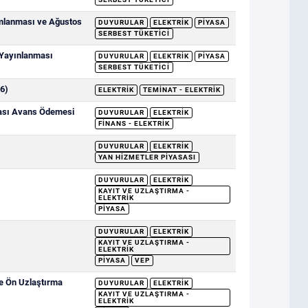
ımlanması ve Ağustos
DUYURULAR
ELEKTRIK
PIYASA
SERBEST TÜKETICI
 Yayınlanması
DUYURULAR
ELEKTRIK
PIYASA
SERBEST TÜKETICI
6)
ELEKTRIK
TEMINAT - ELEKTRIK
sası Avans Ödemesi
DUYURULAR
ELEKTRIK
FINANS - ELEKTRIK
DUYURULAR
ELEKTRIK
YAN HIZMETLER PIYASASI
DUYURULAR
ELEKTRIK
KAYIT VE UZLAŞTIRMA -
ELEKTRIK
PIYASA
DUYURULAR
ELEKTRIK
KAYIT VE UZLAŞTIRMA -
ELEKTRIK
PIYASA
VEP
ve Ön Uzlaştırma
DUYURULAR
ELEKTRIK
KAYIT VE UZLAŞTIRMA -
ELEKTRIK