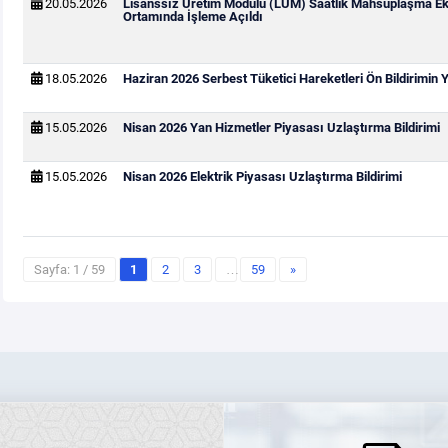
20.05.2026
Lisanssız Üretim Modülü (LÜM) Saatlik Mahsuplaşma Ek
Ortamında İşleme Açıldı
18.05.2026
Haziran 2026 Serbest Tüketici Hareketleri Ön Bildirimin
15.05.2026
Nisan 2026 Yan Hizmetler Piyasası Uzlaştırma Bildirimi
15.05.2026
Nisan 2026 Elektrik Piyasası Uzlaştırma Bildirimi
Sayfa: 1 / 59
1
2
3
…
59
»