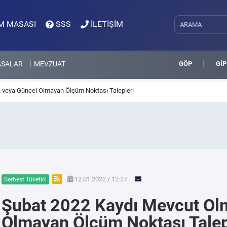
M MASASI
SSS
İLETİŞİM
ASALAR
MEVZUAT
GÖP
GİP
 veya Güncel Olmayan Ölçüm Noktası Talepleri
12.01.2022 / 12:27
Serbest Tüketici
Şubat 2022 Kaydı Mevcut Ol
Olmayan Ölçüm Noktası Talep