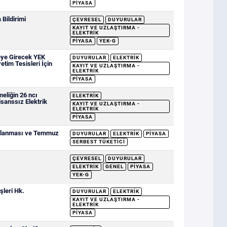
PIYASA
Bildirimi
ÇEVRESEL
DUYURULAR
KAYIT VE UZLAŞTIRMA -
ELEKTRIK
PIYASA
YEK-G
eye Girecek YEK
DUYURULAR
ELEKTRIK
etim Tesisleri İçin
KAYIT VE UZLAŞTIRMA -
ELEKTRIK
PIYASA
eliğin 26 ncı
ELEKTRIK
sanssız Elektrik
KAYIT VE UZLAŞTIRMA -
ELEKTRIK
PIYASA
ımlanması ve Temmuz
DUYURULAR
ELEKTRIK
PIYASA
SERBEST TÜKETICI
ÇEVRESEL
DUYURULAR
ELEKTRIK
GENEL
PIYASA
YEK-G
şleri Hk.
DUYURULAR
ELEKTRIK
KAYIT VE UZLAŞTIRMA -
ELEKTRIK
PIYASA