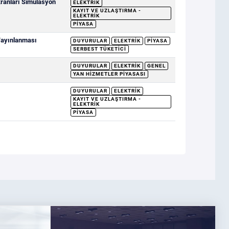
ranları Simülasyon
ELEKTRIK
KAYIT VE UZLAŞTIRMA -
ELEKTRIK
PIYASA
 Yayınlanması
DUYURULAR
ELEKTRIK
PIYASA
SERBEST TÜKETICI
DUYURULAR
ELEKTRIK
GENEL
YAN HIZMETLER PIYASASI
DUYURULAR
ELEKTRIK
KAYIT VE UZLAŞTIRMA -
ELEKTRIK
PIYASA