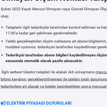
Şubat 2022 Kaydı Mevcut Olmayan veya Güncel Olmayan Ölçüm N
olup;
Taleplerin ilgili tedarikçiler tarafından kontrol edilmesi ve 
17.00’a kadar geri çekilmesi gerekmektedir.
Talebi gerçekleştirilen ölçüm noktasına ait abone bilgilerini
maddesi uyarınca tedarikçisi tarafından kaydedilmesi gerek
Tedarikçisi tarafından abone bilgileri kaydedilmeyen ölçüm 
esnasında otomatik olarak pasife alınacaktır.
İlgili serbest tüketici talepleri ile alakalı ikili anlaşmanın
mevcut
bilgisi kaydının gerçekleştirilmemesi ile talebin iptali duru
tedarikçilere ait olacak ve listeler kesinleştikten sonra mevzu
ELEKTRİK PİYASASI DUYURULARI