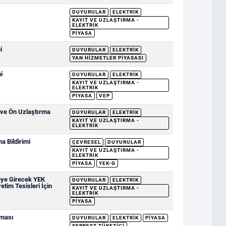
DUYURULAR
ELEKTRIK
KAYIT VE UZLAŞTIRMA -
ELEKTRIK
PIYASA
i
DUYURULAR
ELEKTRIK
YAN HIZMETLER PIYASASI
i
DUYURULAR
ELEKTRIK
KAYIT VE UZLAŞTIRMA -
ELEKTRIK
PIYASA
VEP
 ve Ön Uzlaştırma
DUYURULAR
ELEKTRIK
KAYIT VE UZLAŞTIRMA -
ELEKTRIK
 Bildirimi
ÇEVRESEL
DUYURULAR
KAYIT VE UZLAŞTIRMA -
ELEKTRIK
PIYASA
YEK-G
eye Girecek YEK
DUYURULAR
ELEKTRIK
etim Tesisleri İçin
KAYIT VE UZLAŞTIRMA -
ELEKTRIK
PIYASA
nması
DUYURULAR
ELEKTRIK
PIYASA
SERBEST TÜKETICI