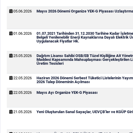
05.06.2026
Mayıs 2026 Dönemi Organize YEK-G Piyasası Uzlaştırma 
01.06.2026
01.07.2021 Tarihinden 31.12.2030 Tarihine Kadar İşletm
Belgeli Yenilenebilir Enerji Kaynaklarına Dayalı Elektrik Ür
Uygulanacak Fiyatlar Hk.
25.05.2026
Dağıtım Lisansı Sahibi OSB/EB Tüzel Kişiliğine Ait Yönetm
Maddesi Kapsamında Mahsuplaşması Gerçekleştirilen Li
Üretim Tesisleri
22.05.2026
Haziran 2026 Dönemi Serbest Tüketici Listelerinin Yay
2026 Talep Döneminin Açılması
22.05.2026
Mayıs Ayı Organize YEK-G Piyasası
21.05.2026
Yeni Oluşturulan Sanal Sayaçlar, UEVÇB’ler ve KGÜP Giri