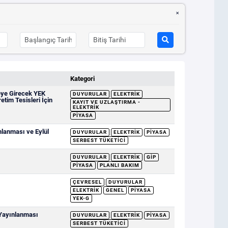
Kategori
eye Girecek YEK
DUYURULAR
ELEKTRIK
etim Tesisleri İçin
KAYIT VE UZLAŞTIRMA -
ELEKTRIK
PIYASA
mlanması ve Eylül
DUYURULAR
ELEKTRIK
PIYASA
SERBEST TÜKETICI
DUYURULAR
ELEKTRIK
GİP
PIYASA
PLANLI BAKIM
ÇEVRESEL
DUYURULAR
ELEKTRIK
GENEL
PIYASA
YEK-G
 Yayınlanması
DUYURULAR
ELEKTRIK
PIYASA
SERBEST TÜKETICI