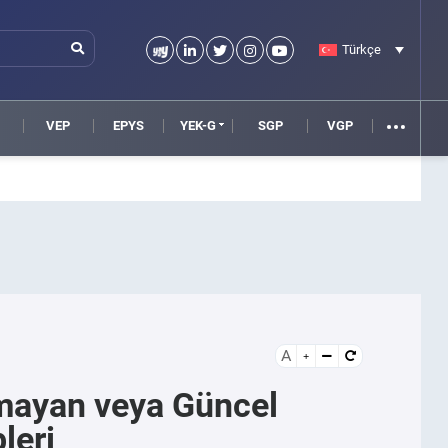
Türkçe
VEP
EPYS
YEK-G
SGP
VGP
A
mayan veya Güncel
leri