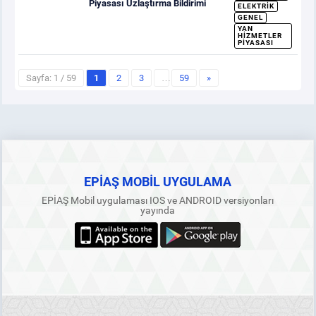
Piyasası Uzlaştırma Bildirimi
ELEKTRIK
GENEL
YAN
HIZMETLER
PIYASASI
Sayfa: 1 / 59
1
2
3
…
59
»
EPİAŞ MOBİL UYGULAMA
EPİAŞ Mobil uygulaması IOS ve ANDROID versiyonları
yayında