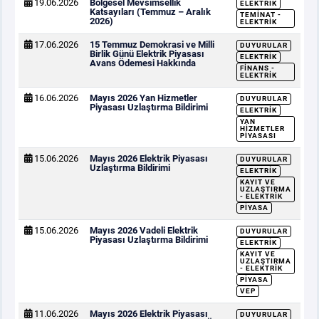
19.06.2026
Bölgesel Mevsimsellik
ELEKTRIK
Katsayıları (Temmuz – Aralık
TEMINAT -
2026)
ELEKTRIK
17.06.2026
15 Temmuz Demokrasi ve Milli
DUYURULAR
Birlik Günü Elektrik Piyasası
ELEKTRIK
Avans Ödemesi Hakkında
FINANS -
ELEKTRIK
16.06.2026
Mayıs 2026 Yan Hizmetler
DUYURULAR
Piyasası Uzlaştırma Bildirimi
ELEKTRIK
YAN
HIZMETLER
PIYASASI
15.06.2026
Mayıs 2026 Elektrik Piyasası
DUYURULAR
Uzlaştırma Bildirimi
ELEKTRIK
KAYIT VE
UZLAŞTIRMA
- ELEKTRIK
PIYASA
15.06.2026
Mayıs 2026 Vadeli Elektrik
DUYURULAR
Piyasası Uzlaştırma Bildirimi
ELEKTRIK
KAYIT VE
UZLAŞTIRMA
- ELEKTRIK
PIYASA
VEP
11.06.2026
Mayıs 2026 Elektrik Piyasası
DUYURULAR