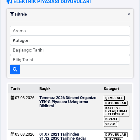
ELEKTRİK PİYASASI DUYURULARI
Filtrele
Tarih
Başlık
Kategori
07.08.2026
Temmuz 2026 Dönemi Organize
ÇEVRESEL
YEK-G Piyasası Uzlaştırma
DUYURULAR
Bildirimi
KAYIT VE
UZLAŞTIRMA
- ELEKTRIK
PIYASA
YEK-G
03.08.2026
01.07.2021 Tarihinden
DUYURULAR
31.12.2030 Tarihine Kadar
ELEKTRIK