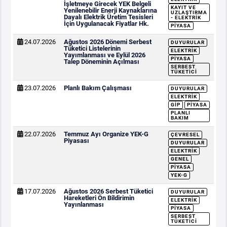
İşletmeye Girecek YEK Belgeli
KAYIT VE
Yenilenebilir Enerji Kaynaklarına
UZLAŞTIRMA
Dayalı Elektrik Üretim Tesisleri
- ELEKTRIK
İçin Uygulanacak Fiyatlar Hk.
PIYASA
24.07.2026
Ağustos 2026 Dönemi Serbest
DUYURULAR
Tüketici Listelerinin
ELEKTRIK
Yayımlanması ve Eylül 2026
PIYASA
Talep Döneminin Açılması
SERBEST
TÜKETICI
23.07.2026
Planlı Bakım Çalışması
DUYURULAR
ELEKTRIK
GİP
PIYASA
PLANLI
BAKIM
22.07.2026
Temmuz Ayı Organize YEK-G
ÇEVRESEL
Piyasası
DUYURULAR
ELEKTRIK
GENEL
PIYASA
YEK-G
17.07.2026
Ağustos 2026 Serbest Tüketici
DUYURULAR
Hareketleri Ön Bildirimin
ELEKTRIK
Yayınlanması
PIYASA
SERBEST
TÜKETICI