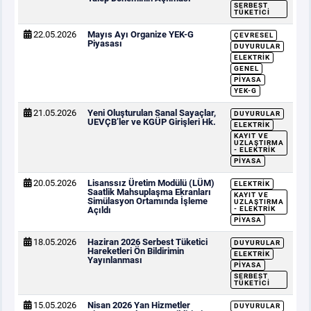
SERBEST
TÜKETICI
22.05.2026
Mayıs Ayı Organize YEK-G
ÇEVRESEL
Piyasası
DUYURULAR
ELEKTRIK
GENEL
PIYASA
YEK-G
21.05.2026
Yeni Oluşturulan Sanal Sayaçlar,
DUYURULAR
UEVÇB’ler ve KGÜP Girişleri Hk.
ELEKTRIK
KAYIT VE
UZLAŞTIRMA
- ELEKTRIK
PIYASA
20.05.2026
Lisanssız Üretim Modülü (LÜM)
ELEKTRIK
Saatlik Mahsuplaşma Ekranları
KAYIT VE
Simülasyon Ortamında İşleme
UZLAŞTIRMA
Açıldı
- ELEKTRIK
PIYASA
18.05.2026
Haziran 2026 Serbest Tüketici
DUYURULAR
Hareketleri Ön Bildirimin
ELEKTRIK
Yayınlanması
PIYASA
SERBEST
TÜKETICI
15.05.2026
Nisan 2026 Yan Hizmetler
DUYURULAR