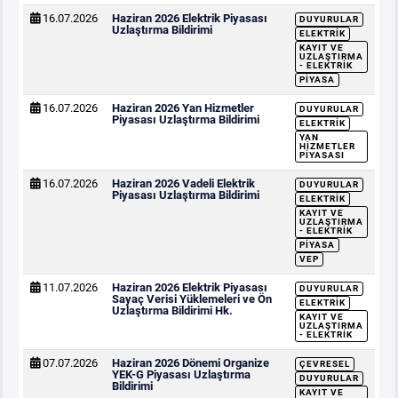
16.07.2026
Haziran 2026 Elektrik Piyasası
DUYURULAR
Uzlaştırma Bildirimi
ELEKTRIK
KAYIT VE
UZLAŞTIRMA
- ELEKTRIK
PIYASA
16.07.2026
Haziran 2026 Yan Hizmetler
DUYURULAR
Piyasası Uzlaştırma Bildirimi
ELEKTRIK
YAN
HIZMETLER
PIYASASI
16.07.2026
Haziran 2026 Vadeli Elektrik
DUYURULAR
Piyasası Uzlaştırma Bildirimi
ELEKTRIK
KAYIT VE
UZLAŞTIRMA
- ELEKTRIK
PIYASA
VEP
11.07.2026
Haziran 2026 Elektrik Piyasası
DUYURULAR
Sayaç Verisi Yüklemeleri ve Ön
ELEKTRIK
Uzlaştırma Bildirimi Hk.
KAYIT VE
UZLAŞTIRMA
- ELEKTRIK
07.07.2026
Haziran 2026 Dönemi Organize
ÇEVRESEL
YEK-G Piyasası Uzlaştırma
DUYURULAR
Bildirimi
KAYIT VE