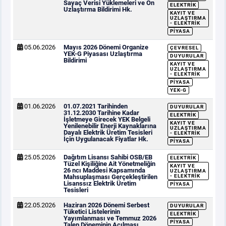
Sayaç Verisi Yüklemeleri ve Ön
ELEKTRIK
Uzlaştırma Bildirimi Hk.
KAYIT VE
UZLAŞTIRMA
- ELEKTRIK
PIYASA
05.06.2026
Mayıs 2026 Dönemi Organize
ÇEVRESEL
YEK-G Piyasası Uzlaştırma
DUYURULAR
Bildirimi
KAYIT VE
UZLAŞTIRMA
- ELEKTRIK
PIYASA
YEK-G
01.06.2026
01.07.2021 Tarihinden
DUYURULAR
31.12.2030 Tarihine Kadar
ELEKTRIK
İşletmeye Girecek YEK Belgeli
KAYIT VE
Yenilenebilir Enerji Kaynaklarına
UZLAŞTIRMA
Dayalı Elektrik Üretim Tesisleri
- ELEKTRIK
İçin Uygulanacak Fiyatlar Hk.
PIYASA
25.05.2026
Dağıtım Lisansı Sahibi OSB/EB
ELEKTRIK
Tüzel Kişiliğine Ait Yönetmeliğin
KAYIT VE
26 ncı Maddesi Kapsamında
UZLAŞTIRMA
Mahsuplaşması Gerçekleştirilen
- ELEKTRIK
Lisanssız Elektrik Üretim
PIYASA
Tesisleri
22.05.2026
Haziran 2026 Dönemi Serbest
DUYURULAR
Tüketici Listelerinin
ELEKTRIK
Yayımlanması ve Temmuz 2026
PIYASA
Talep Döneminin Açılması