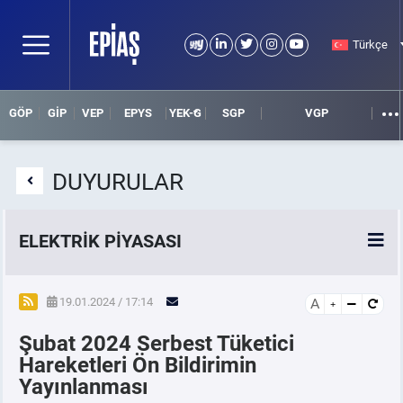
Türkçe
GÖP
GİP
VEP
EPYS
YEK-G
SGP
VGP
DUYURULAR
ELEKTRİK PİYASASI
SPOT ELEKTRİK PİYASALARI
19.01.2024 / 17:14
A
Şubat 2024 Serbest Tüketici
ÖRNEK FİNANS BELGELERİ
Hareketleri Ön Bildirimin
Yayınlanması
VADELİ ELEKTRİK PİYASASI