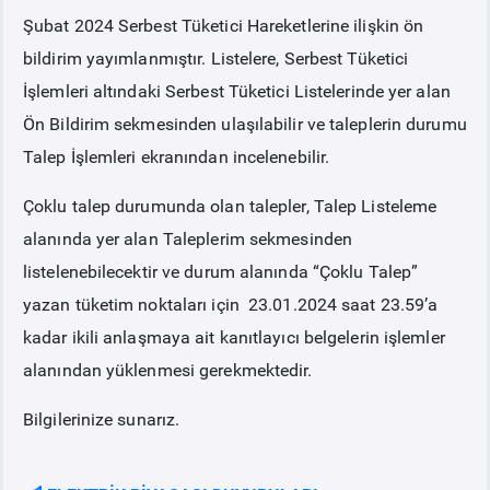
Şubat 2024 Serbest Tüketici Hareketlerine ilişkin ön
PİYASA
KAYIT
SÜRECİ
bildirim yayımlanmıştır. Listelere, Serbest Tüketici
İşlemleri altındaki Serbest Tüketici Listelerinde yer alan
SERBEST TÜKETİCİ
Ön Bildirim sekmesinden ulaşılabilir ve taleplerin durumu
Talep İşlemleri ekranından incelenebilir.
MALİ UZLAŞTIRMA
Çoklu talep durumunda olan talepler, Talep Listeleme
alanında yer alan Taleplerim sekmesinden
TEMİNAT
listelenebilecektir ve durum alanında “Çoklu Talep”
yazan tüketim noktaları için 23.01.2024 saat 23.59’a
BÜLTENLER
kadar ikili anlaşmaya ait kanıtlayıcı belgelerin işlemler
alanından yüklenmesi gerekmektedir.
DUYURULAR
Bilgilerinize sunarız.
BT HİZMET YÖNETİM SİSTEMİ POLİTİKAMIZ