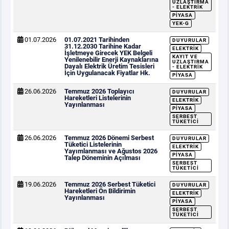
UZLAŞTIRMA
- ELEKTRIK
PIYASA
YEK-G
01.07.2026
01.07.2021 Tarihinden
DUYURULAR
31.12.2030 Tarihine Kadar
ELEKTRIK
İşletmeye Girecek YEK Belgeli
KAYIT VE
Yenilenebilir Enerji Kaynaklarına
UZLAŞTIRMA
Dayalı Elektrik Üretim Tesisleri
- ELEKTRIK
İçin Uygulanacak Fiyatlar Hk.
PIYASA
26.06.2026
Temmuz 2026 Toplayıcı
DUYURULAR
Hareketleri Listelerinin
ELEKTRIK
Yayınlanması
PIYASA
SERBEST
TÜKETICI
26.06.2026
Temmuz 2026 Dönemi Serbest
DUYURULAR
Tüketici Listelerinin
ELEKTRIK
Yayımlanması ve Ağustos 2026
PIYASA
Talep Döneminin Açılması
SERBEST
TÜKETICI
19.06.2026
Temmuz 2026 Serbest Tüketici
DUYURULAR
Hareketleri Ön Bildirimin
ELEKTRIK
Yayınlanması
PIYASA
SERBEST
TÜKETICI