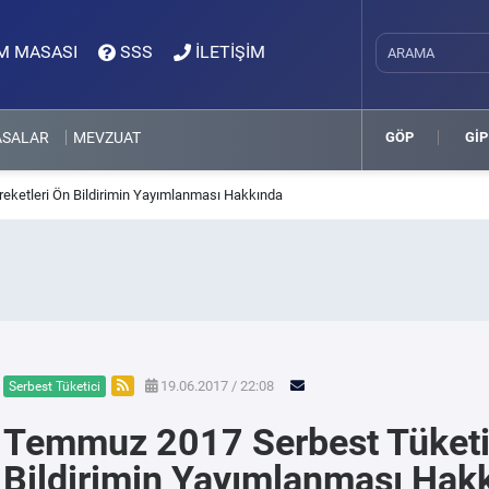
M MASASI
SSS
İLETİŞİM
ASALAR
MEVZUAT
GÖP
GİP
eketleri Ön Bildirimin Yayımlanması Hakkında
19.06.2017 / 22:08
Serbest Tüketici
Temmuz 2017 Serbest Tüketic
Bildirimin Yayımlanması Hak