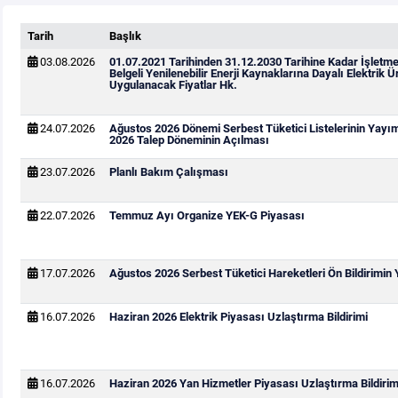
Tarih
Başlık
03.08.2026
01.07.2021 Tarihinden 31.12.2030 Tarihine Kadar İşletm
Belgeli Yenilenebilir Enerji Kaynaklarına Dayalı Elektrik Ür
Uygulanacak Fiyatlar Hk.
24.07.2026
Ağustos 2026 Dönemi Serbest Tüketici Listelerinin Yayı
2026 Talep Döneminin Açılması
23.07.2026
Planlı Bakım Çalışması
22.07.2026
Temmuz Ayı Organize YEK-G Piyasası
17.07.2026
Ağustos 2026 Serbest Tüketici Hareketleri Ön Bildirimin
16.07.2026
Haziran 2026 Elektrik Piyasası Uzlaştırma Bildirimi
16.07.2026
Haziran 2026 Yan Hizmetler Piyasası Uzlaştırma Bildirim