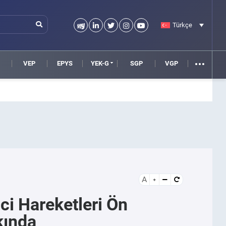
Türkçe
VEP
EPYS
YEK-G
SGP
VGP
A
i Hareketleri Ön
kında