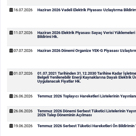
16.07.2026
Haziran 2026 Vadeli Elektrik Piyasası Uzlaştırma Bildirim
11.07.2026
Haziran 2026 Elektrik Piyasası Sayaç Verisi Yüklemeleri
Bildirimi Hk.
07.07.2026
Haziran 2026 Dönemi Organize YEK-G Piyasası Uzlaştırma
01.07.2026
01.07.2021 Tarihinden 31.12.2030 Tarihine Kadar İşletm
Belgeli Yenilenebilir Enerji Kaynaklarına Dayalı Elektrik Ür
Uygulanacak Fiyatlar Hk.
26.06.2026
Temmuz 2026 Toplayıcı Hareketleri Listelerinin Yayınla
26.06.2026
Temmuz 2026 Dönemi Serbest Tüketici Listelerinin Yay
2026 Talep Döneminin Açılması
19.06.2026
Temmuz 2026 Serbest Tüketici Hareketleri Ön Bildirimin