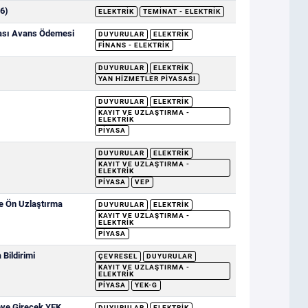
6)
ELEKTRIK
TEMINAT - ELEKTRIK
sası Avans Ödemesi
DUYURULAR
ELEKTRIK
FINANS - ELEKTRIK
DUYURULAR
ELEKTRIK
YAN HIZMETLER PIYASASI
DUYURULAR
ELEKTRIK
KAYIT VE UZLAŞTIRMA -
ELEKTRIK
PIYASA
DUYURULAR
ELEKTRIK
KAYIT VE UZLAŞTIRMA -
ELEKTRIK
PIYASA
VEP
ve Ön Uzlaştırma
DUYURULAR
ELEKTRIK
KAYIT VE UZLAŞTIRMA -
ELEKTRIK
PIYASA
Bildirimi
ÇEVRESEL
DUYURULAR
KAYIT VE UZLAŞTIRMA -
ELEKTRIK
PIYASA
YEK-G
eye Girecek YEK
DUYURULAR
ELEKTRIK