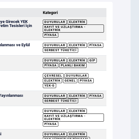
Kategori
eye Girecek YEK
DUYURULAR
ELEKTRIK
etim Tesisleri İçin
KAYIT VE UZLAŞTIRMA -
ELEKTRIK
PIYASA
mlanması ve Eylül
DUYURULAR
ELEKTRIK
PIYASA
SERBEST TÜKETICI
DUYURULAR
ELEKTRIK
GİP
PIYASA
PLANLI BAKIM
ÇEVRESEL
DUYURULAR
ELEKTRIK
GENEL
PIYASA
YEK-G
 Yayınlanması
DUYURULAR
ELEKTRIK
PIYASA
SERBEST TÜKETICI
DUYURULAR
ELEKTRIK
KAYIT VE UZLAŞTIRMA -
ELEKTRIK
PIYASA
i
DUYURULAR
ELEKTRIK