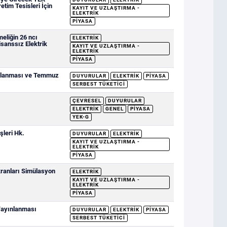
etim Tesisleri İçin
KAYIT VE UZLAŞTIRMA -
ELEKTRIK
PIYASA
eliğin 26 ncı
ELEKTRIK
sanssız Elektrik
KAYIT VE UZLAŞTIRMA -
ELEKTRIK
PIYASA
ımlanması ve Temmuz
DUYURULAR
ELEKTRIK
PIYASA
SERBEST TÜKETICI
ÇEVRESEL
DUYURULAR
ELEKTRIK
GENEL
PIYASA
YEK-G
şleri Hk.
DUYURULAR
ELEKTRIK
KAYIT VE UZLAŞTIRMA -
ELEKTRIK
PIYASA
ranları Simülasyon
ELEKTRIK
KAYIT VE UZLAŞTIRMA -
ELEKTRIK
PIYASA
 Yayınlanması
DUYURULAR
ELEKTRIK
PIYASA
SERBEST TÜKETICI