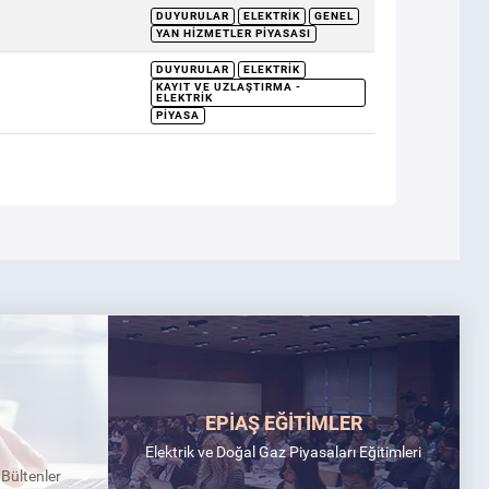
DUYURULAR
ELEKTRIK
GENEL
YAN HIZMETLER PIYASASI
DUYURULAR
ELEKTRIK
KAYIT VE UZLAŞTIRMA -
ELEKTRIK
PIYASA
EPİAŞ EĞİTİMLER
Elektrik ve Doğal Gaz Piyasaları Eğitimleri
k Bültenler