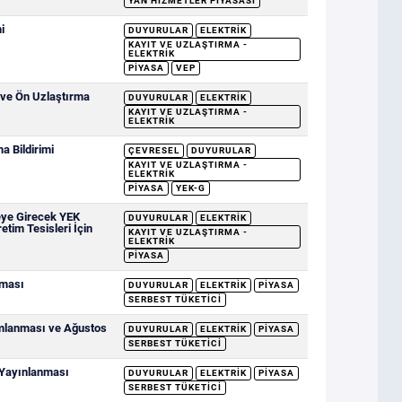
YAN HIZMETLER PIYASASI
i
DUYURULAR
ELEKTRIK
KAYIT VE UZLAŞTIRMA -
ELEKTRIK
PIYASA
VEP
 ve Ön Uzlaştırma
DUYURULAR
ELEKTRIK
KAYIT VE UZLAŞTIRMA -
ELEKTRIK
 Bildirimi
ÇEVRESEL
DUYURULAR
KAYIT VE UZLAŞTIRMA -
ELEKTRIK
PIYASA
YEK-G
eye Girecek YEK
DUYURULAR
ELEKTRIK
etim Tesisleri İçin
KAYIT VE UZLAŞTIRMA -
ELEKTRIK
PIYASA
nması
DUYURULAR
ELEKTRIK
PIYASA
SERBEST TÜKETICI
ımlanması ve Ağustos
DUYURULAR
ELEKTRIK
PIYASA
SERBEST TÜKETICI
 Yayınlanması
DUYURULAR
ELEKTRIK
PIYASA
SERBEST TÜKETICI