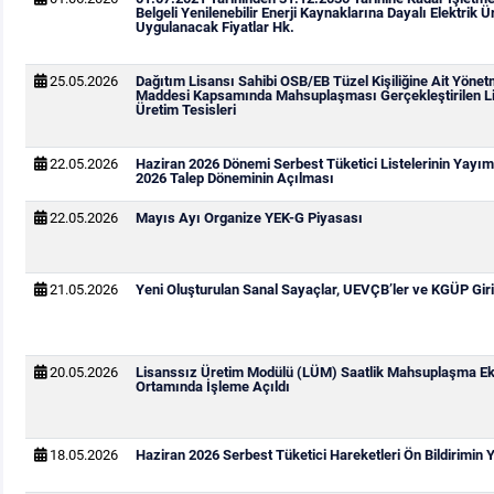
Belgeli Yenilenebilir Enerji Kaynaklarına Dayalı Elektrik Ür
Uygulanacak Fiyatlar Hk.
25.05.2026
Dağıtım Lisansı Sahibi OSB/EB Tüzel Kişiliğine Ait Yönetm
Maddesi Kapsamında Mahsuplaşması Gerçekleştirilen Li
Üretim Tesisleri
22.05.2026
Haziran 2026 Dönemi Serbest Tüketici Listelerinin Yay
2026 Talep Döneminin Açılması
22.05.2026
Mayıs Ayı Organize YEK-G Piyasası
21.05.2026
Yeni Oluşturulan Sanal Sayaçlar, UEVÇB’ler ve KGÜP Giri
20.05.2026
Lisanssız Üretim Modülü (LÜM) Saatlik Mahsuplaşma Ek
Ortamında İşleme Açıldı
18.05.2026
Haziran 2026 Serbest Tüketici Hareketleri Ön Bildirimin