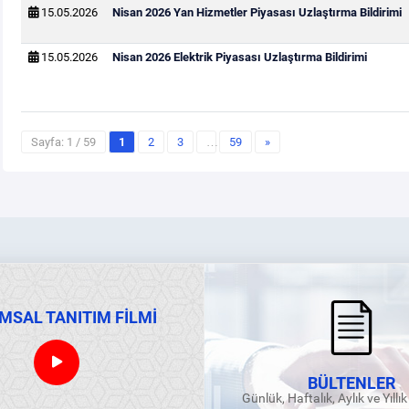
15.05.2026
Nisan 2026 Yan Hizmetler Piyasası Uzlaştırma Bildirimi
15.05.2026
Nisan 2026 Elektrik Piyasası Uzlaştırma Bildirimi
Sayfa: 1 / 59
1
2
3
…
59
»
MSAL TANITIM FİLMİ
BÜLTENLER
Günlük, Haftalık, Aylık ve Yıllı