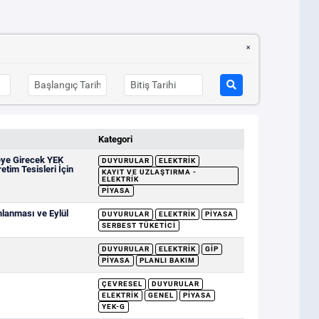
Kategori
eye Girecek YEK
DUYURULAR
ELEKTRIK
etim Tesisleri İçin
KAYIT VE UZLAŞTIRMA -
ELEKTRIK
PIYASA
mlanması ve Eylül
DUYURULAR
ELEKTRIK
PIYASA
SERBEST TÜKETICI
DUYURULAR
ELEKTRIK
GİP
PIYASA
PLANLI BAKIM
ÇEVRESEL
DUYURULAR
ELEKTRIK
GENEL
PIYASA
YEK-G