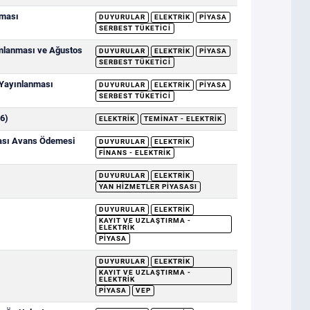
nması
DUYURULAR
ELEKTRIK
PIYASA
SERBEST TÜKETICI
ımlanması ve Ağustos
DUYURULAR
ELEKTRIK
PIYASA
SERBEST TÜKETICI
 Yayınlanması
DUYURULAR
ELEKTRIK
PIYASA
SERBEST TÜKETICI
6)
ELEKTRIK
TEMINAT - ELEKTRIK
sası Avans Ödemesi
DUYURULAR
ELEKTRIK
FINANS - ELEKTRIK
DUYURULAR
ELEKTRIK
YAN HIZMETLER PIYASASI
DUYURULAR
ELEKTRIK
KAYIT VE UZLAŞTIRMA -
ELEKTRIK
PIYASA
DUYURULAR
ELEKTRIK
KAYIT VE UZLAŞTIRMA -
ELEKTRIK
PIYASA
VEP