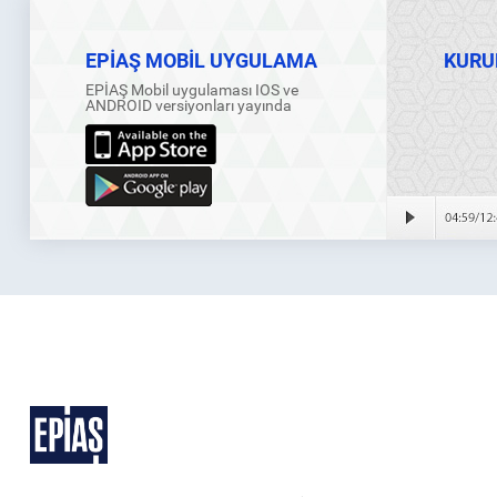
EPİAŞ MOBİL UYGULAMA
KURU
EPİAŞ Mobil uygulaması IOS ve
ANDROID versiyonları yayında