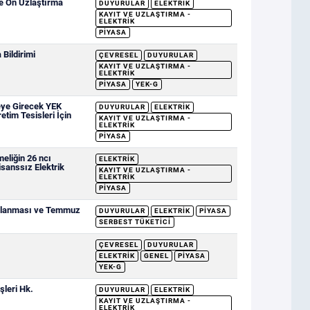
ve Ön Uzlaştırma
DUYURULAR
ELEKTRIK
KAYIT VE UZLAŞTIRMA -
ELEKTRIK
PIYASA
Bildirimi
ÇEVRESEL
DUYURULAR
KAYIT VE UZLAŞTIRMA -
ELEKTRIK
PIYASA
YEK-G
eye Girecek YEK
DUYURULAR
ELEKTRIK
etim Tesisleri İçin
KAYIT VE UZLAŞTIRMA -
ELEKTRIK
PIYASA
eliğin 26 ncı
ELEKTRIK
sanssız Elektrik
KAYIT VE UZLAŞTIRMA -
ELEKTRIK
PIYASA
ımlanması ve Temmuz
DUYURULAR
ELEKTRIK
PIYASA
SERBEST TÜKETICI
ÇEVRESEL
DUYURULAR
ELEKTRIK
GENEL
PIYASA
YEK-G
şleri Hk.
DUYURULAR
ELEKTRIK
KAYIT VE UZLAŞTIRMA -
ELEKTRIK