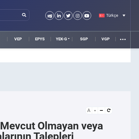
Türkçe
VEP
EPYS
YEK-G
SGP
VGP
A
Mevcut Olmayan veya
rının Talepleri