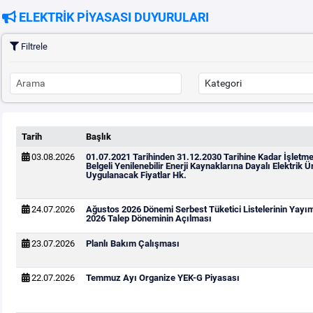
ELEKTRİK PİYASASI DUYURULARI
Filtrele
Tarih
Başlık
03.08.2026
01.07.2021 Tarihinden 31.12.2030 Tarihine Kadar İşletm
Belgeli Yenilenebilir Enerji Kaynaklarına Dayalı Elektrik Ür
Uygulanacak Fiyatlar Hk.
24.07.2026
Ağustos 2026 Dönemi Serbest Tüketici Listelerinin Yayı
2026 Talep Döneminin Açılması
23.07.2026
Planlı Bakım Çalışması
22.07.2026
Temmuz Ayı Organize YEK-G Piyasası