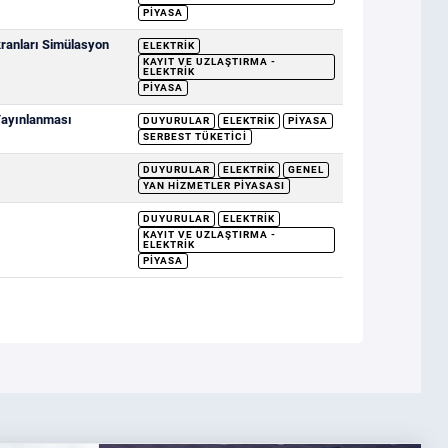
PIYASA
ranları Simülasyon
ELEKTRIK
KAYIT VE UZLAŞTIRMA -
ELEKTRIK
PIYASA
 Yayınlanması
DUYURULAR
ELEKTRIK
PIYASA
SERBEST TÜKETICI
DUYURULAR
ELEKTRIK
GENEL
YAN HIZMETLER PIYASASI
DUYURULAR
ELEKTRIK
KAYIT VE UZLAŞTIRMA -
ELEKTRIK
PIYASA