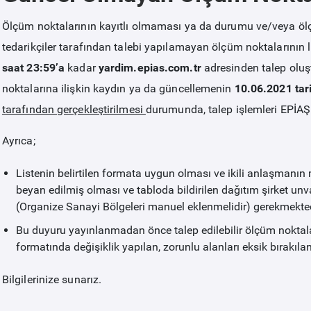
Ölçüm noktalarının kayıtlı olmaması ya da durumu ve/veya ölçü
tedarikçiler tarafından talebi yapılamayan ölçüm noktalarının l
saat 23:59’a
kadar
yardim.epias.com.tr
adresinden talep oluş
noktalarına ilişkin kaydın ya da güncellemenin
10.06.2021 tari
tarafından
gerçekleştirilmesi
durumunda, talep işlemleri EPİAŞ t
Ayrıca;
Listenin belirtilen formata uygun olması ve ikili anlaşmanın
beyan edilmiş olması ve tabloda bildirilen dağıtım şirket u
(Organize Sanayi Bölgeleri manuel eklenmelidir) gerekmekted
Bu duyuru yayınlanmadan önce talep edilebilir ölçüm noktaları
formatında değişiklik yapılan, zorunlu alanları eksik bırakıla
Bilgilerinize sunarız.