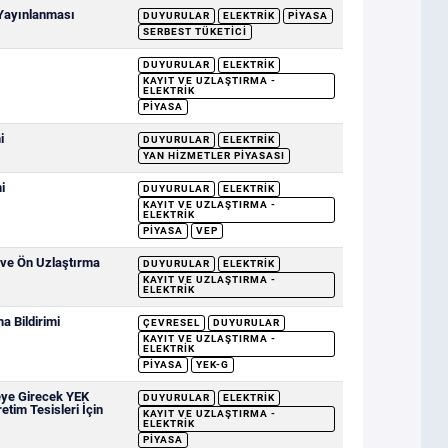
 Yayınlanması
DUYURULAR
ELEKTRIK
PIYASA
SERBEST TÜKETICI
DUYURULAR
ELEKTRIK
KAYIT VE UZLAŞTIRMA -
ELEKTRIK
PIYASA
i
DUYURULAR
ELEKTRIK
YAN HIZMETLER PIYASASI
i
DUYURULAR
ELEKTRIK
KAYIT VE UZLAŞTIRMA -
ELEKTRIK
PIYASA
VEP
 ve Ön Uzlaştırma
DUYURULAR
ELEKTRIK
KAYIT VE UZLAŞTIRMA -
ELEKTRIK
 Bildirimi
ÇEVRESEL
DUYURULAR
KAYIT VE UZLAŞTIRMA -
ELEKTRIK
PIYASA
YEK-G
eye Girecek YEK
DUYURULAR
ELEKTRIK
etim Tesisleri İçin
KAYIT VE UZLAŞTIRMA -
ELEKTRIK
PIYASA