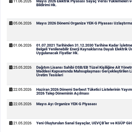
11.06.2026
Mayıs 2026 Elektrik Piyasası Sayaç Verisi Yüklemeleri 
Bildirimi Hk.
05.06.2026
Mayıs 2026 Dönemi Organize YEK-G Piyasası Uzlaştırma 
01.06.2026
01.07.2021 Tarihinden 31.12.2030 Tarihine Kadar İşletm
Belgeli Yenilenebilir Enerji Kaynaklarına Dayalı Elektrik Ür
Uygulanacak Fiyatlar Hk.
25.05.2026
Dağıtım Lisansı Sahibi OSB/EB Tüzel Kişiliğine Ait Yönetm
Maddesi Kapsamında Mahsuplaşması Gerçekleştirilen Li
Üretim Tesisleri
22.05.2026
Haziran 2026 Dönemi Serbest Tüketici Listelerinin Yay
2026 Talep Döneminin Açılması
22.05.2026
Mayıs Ayı Organize YEK-G Piyasası
21.05.2026
Yeni Oluşturulan Sanal Sayaçlar, UEVÇB’ler ve KGÜP Giri