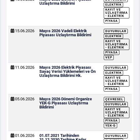
Uzlaştırma Bildirimi
ELEKTRIK
KAYIT VE
UZLAŞTIRMA
- ELEKTRIK
PIYASA
15.06.2026
Mayıs 2026 Vadeli Elektrik
DUYURULAR
Piyasası Uzlaştırma Bildirimi
ELEKTRIK
KAYIT VE
UZLAŞTIRMA
- ELEKTRIK
PIYASA
VEP
11.06.2026
Mayıs 2026 Elektrik Piyasası
DUYURULAR
Sayaç Verisi Yüklemeleri ve Ön
ELEKTRIK
Uzlaştırma Bildirimi Hk.
KAYIT VE
UZLAŞTIRMA
- ELEKTRIK
PIYASA
05.06.2026
Mayıs 2026 Dönemi Organize
ÇEVRESEL
YEK-G Piyasası Uzlaştırma
DUYURULAR
Bildirimi
KAYIT VE
UZLAŞTIRMA
- ELEKTRIK
PIYASA
YEK-G
01.06.2026
01.07.2021 Tarihinden
DUYURULAR
31.12.2030 Tarihine Kadar