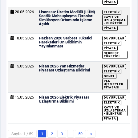
PIYASA
20.05.2026
Lisanssız Üretim Modülü (LÜM)
ELEKTRIK
Saatlik Mahsuplaşma Ekranları
KAYIT VE
Simülasyon Ortamında İşleme
UZLAŞTIRMA
Açıldı
- ELEKTRIK
PIYASA
18.05.2026
Haziran 2026 Serbest Tüketici
DUYURULAR
Hareketleri Ön Bildirimin
ELEKTRIK
Yayınlanması
PIYASA
SERBEST
TÜKETICI
15.05.2026
Nisan 2026 Yan Hizmetler
DUYURULAR
Piyasası Uzlaştırma Bildirimi
ELEKTRIK
GENEL
YAN
HIZMETLER
PIYASASI
15.05.2026
Nisan 2026 Elektrik Piyasası
DUYURULAR
Uzlaştırma Bildirimi
ELEKTRIK
KAYIT VE
UZLAŞTIRMA
- ELEKTRIK
PIYASA
Sayfa: 1 / 59
1
2
3
…
59
»