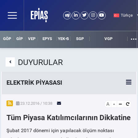
Türkçe
GÖP
GİP
VEP
EPYS
YEK-G
SGP
VGP
DUYURULAR
ELEKTRİK PİYASASI
SPOT ELEKTRİK PİYASALARI
23.12.2016 / 10:38
A
Tüm Piyasa Katılımcılarının Dikkatine
ÖRNEK FİNANS BELGELERİ
Şubat 2017 dönemi için yapılacak ölçüm noktası
VADELİ ELEKTRİK PİYASASI