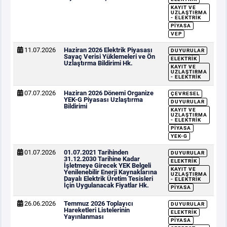
KAYIT VE
UZLAŞTIRMA
- ELEKTRIK
PIYASA
VEP
11.07.2026
Haziran 2026 Elektrik Piyasası
DUYURULAR
Sayaç Verisi Yüklemeleri ve Ön
ELEKTRIK
Uzlaştırma Bildirimi Hk.
KAYIT VE
UZLAŞTIRMA
- ELEKTRIK
07.07.2026
Haziran 2026 Dönemi Organize
ÇEVRESEL
YEK-G Piyasası Uzlaştırma
DUYURULAR
Bildirimi
KAYIT VE
UZLAŞTIRMA
- ELEKTRIK
PIYASA
YEK-G
01.07.2026
01.07.2021 Tarihinden
DUYURULAR
31.12.2030 Tarihine Kadar
ELEKTRIK
İşletmeye Girecek YEK Belgeli
KAYIT VE
Yenilenebilir Enerji Kaynaklarına
UZLAŞTIRMA
Dayalı Elektrik Üretim Tesisleri
- ELEKTRIK
İçin Uygulanacak Fiyatlar Hk.
PIYASA
26.06.2026
Temmuz 2026 Toplayıcı
DUYURULAR
Hareketleri Listelerinin
ELEKTRIK
Yayınlanması
PIYASA