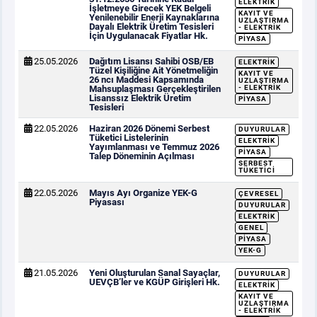
ELEKTRIK
İşletmeye Girecek YEK Belgeli
KAYIT VE
Yenilenebilir Enerji Kaynaklarına
UZLAŞTIRMA
Dayalı Elektrik Üretim Tesisleri
- ELEKTRIK
İçin Uygulanacak Fiyatlar Hk.
PIYASA
25.05.2026
Dağıtım Lisansı Sahibi OSB/EB
ELEKTRIK
Tüzel Kişiliğine Ait Yönetmeliğin
KAYIT VE
26 ncı Maddesi Kapsamında
UZLAŞTIRMA
Mahsuplaşması Gerçekleştirilen
- ELEKTRIK
Lisanssız Elektrik Üretim
PIYASA
Tesisleri
22.05.2026
Haziran 2026 Dönemi Serbest
DUYURULAR
Tüketici Listelerinin
ELEKTRIK
Yayımlanması ve Temmuz 2026
PIYASA
Talep Döneminin Açılması
SERBEST
TÜKETICI
22.05.2026
Mayıs Ayı Organize YEK-G
ÇEVRESEL
Piyasası
DUYURULAR
ELEKTRIK
GENEL
PIYASA
YEK-G
21.05.2026
Yeni Oluşturulan Sanal Sayaçlar,
DUYURULAR
UEVÇB’ler ve KGÜP Girişleri Hk.
ELEKTRIK
KAYIT VE
UZLAŞTIRMA
- ELEKTRIK