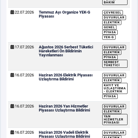
BAKIM
22.07.2026
Temmuz Ayı Organize YEK-G
ÇEVRESEL
Piyasası
DUYURULAR
ELEKTRIK
GENEL
PIYASA
YEK-G
17.07.2026
Ağustos 2026 Serbest Tüketici
DUYURULAR
Hareketleri Ön Bildirimin
ELEKTRIK
Yayınlanması
PIYASA
SERBEST
TÜKETICI
16.07.2026
Haziran 2026 Elektrik Piyasası
DUYURULAR
Uzlaştırma Bildirimi
ELEKTRIK
KAYIT VE
UZLAŞTIRMA
- ELEKTRIK
PIYASA
16.07.2026
Haziran 2026 Yan Hizmetler
DUYURULAR
Piyasası Uzlaştırma Bildirimi
ELEKTRIK
YAN
HIZMETLER
PIYASASI
16.07.2026
Haziran 2026 Vadeli Elektrik
DUYURULAR
Piyasası Uzlaştırma Bildirimi
ELEKTRIK