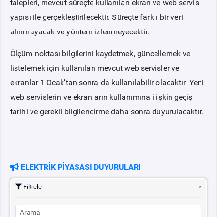
talepleri, mevcut süreçte kullanılan ekran ve web servis
yapısı ile gerçekleştirilecektir. Süreçte farklı bir veri
PİYASA
KAYIT
SÜRECİ
alınmayacak ve yöntem izlenmeyecektir.
Ölçüm noktası bilgilerini kaydetmek, güncellemek ve
SERBEST TÜKETİCİ
listelemek için kullanılan mevcut web servisler ve
MALİ UZLAŞTIRMA
ekranlar 1 Ocak’tan sonra da kullanılabilir olacaktır. Yeni
web servislerin ve ekranların kullanımına ilişkin geçiş
TEMİNAT
tarihi ve gerekli bilgilendirme daha sonra duyurulacaktır.
BÜLTENLER
DUYURULAR
ELEKTRİK PİYASASI DUYURULARI
Filtrele
BT HİZMET YÖNETİM SİSTEMİ POLİTİKAMIZ