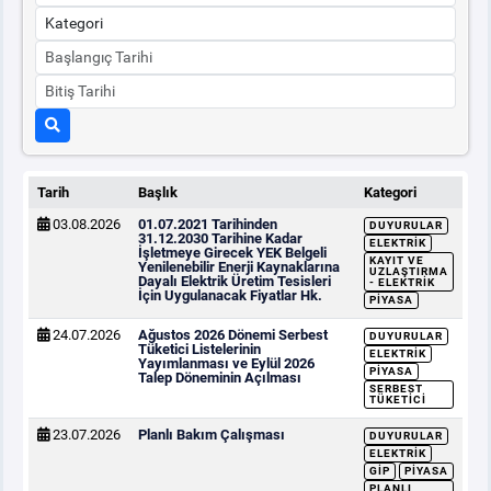
Tarih
Başlık
Kategori
03.08.2026
01.07.2021 Tarihinden
DUYURULAR
31.12.2030 Tarihine Kadar
ELEKTRIK
İşletmeye Girecek YEK Belgeli
KAYIT VE
Yenilenebilir Enerji Kaynaklarına
UZLAŞTIRMA
Dayalı Elektrik Üretim Tesisleri
- ELEKTRIK
İçin Uygulanacak Fiyatlar Hk.
PIYASA
24.07.2026
Ağustos 2026 Dönemi Serbest
DUYURULAR
Tüketici Listelerinin
ELEKTRIK
Yayımlanması ve Eylül 2026
PIYASA
Talep Döneminin Açılması
SERBEST
TÜKETICI
23.07.2026
Planlı Bakım Çalışması
DUYURULAR
ELEKTRIK
GİP
PIYASA
PLANLI