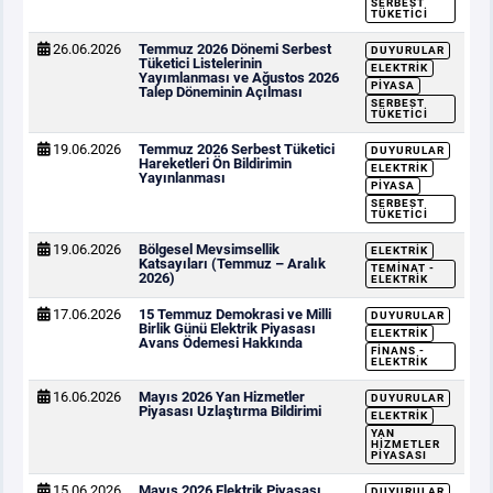
SERBEST
TÜKETICI
26.06.2026
Temmuz 2026 Dönemi Serbest
DUYURULAR
Tüketici Listelerinin
ELEKTRIK
Yayımlanması ve Ağustos 2026
PIYASA
Talep Döneminin Açılması
SERBEST
TÜKETICI
19.06.2026
Temmuz 2026 Serbest Tüketici
DUYURULAR
Hareketleri Ön Bildirimin
ELEKTRIK
Yayınlanması
PIYASA
SERBEST
TÜKETICI
19.06.2026
Bölgesel Mevsimsellik
ELEKTRIK
Katsayıları (Temmuz – Aralık
TEMINAT -
2026)
ELEKTRIK
17.06.2026
15 Temmuz Demokrasi ve Milli
DUYURULAR
Birlik Günü Elektrik Piyasası
ELEKTRIK
Avans Ödemesi Hakkında
FINANS -
ELEKTRIK
16.06.2026
Mayıs 2026 Yan Hizmetler
DUYURULAR
Piyasası Uzlaştırma Bildirimi
ELEKTRIK
YAN
HIZMETLER
PIYASASI
15.06.2026
Mayıs 2026 Elektrik Piyasası
DUYURULAR