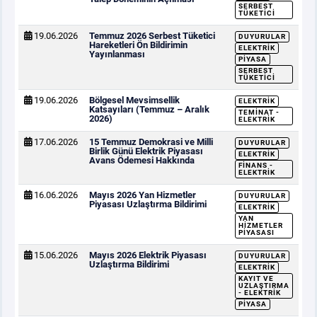
SERBEST
TÜKETICI
19.06.2026
Temmuz 2026 Serbest Tüketici
DUYURULAR
Hareketleri Ön Bildirimin
ELEKTRIK
Yayınlanması
PIYASA
SERBEST
TÜKETICI
19.06.2026
Bölgesel Mevsimsellik
ELEKTRIK
Katsayıları (Temmuz – Aralık
TEMINAT -
2026)
ELEKTRIK
17.06.2026
15 Temmuz Demokrasi ve Milli
DUYURULAR
Birlik Günü Elektrik Piyasası
ELEKTRIK
Avans Ödemesi Hakkında
FINANS -
ELEKTRIK
16.06.2026
Mayıs 2026 Yan Hizmetler
DUYURULAR
Piyasası Uzlaştırma Bildirimi
ELEKTRIK
YAN
HIZMETLER
PIYASASI
15.06.2026
Mayıs 2026 Elektrik Piyasası
DUYURULAR
Uzlaştırma Bildirimi
ELEKTRIK
KAYIT VE
UZLAŞTIRMA
- ELEKTRIK
PIYASA