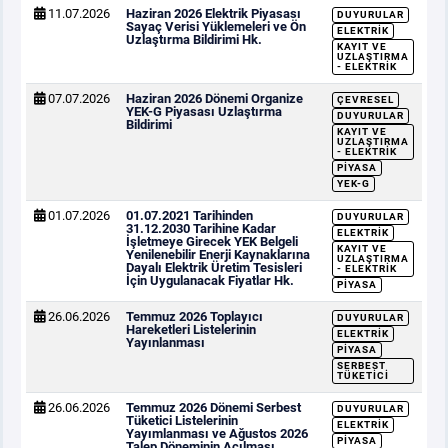
11.07.2026
Haziran 2026 Elektrik Piyasası
DUYURULAR
Sayaç Verisi Yüklemeleri ve Ön
ELEKTRIK
Uzlaştırma Bildirimi Hk.
KAYIT VE
UZLAŞTIRMA
- ELEKTRIK
07.07.2026
Haziran 2026 Dönemi Organize
ÇEVRESEL
YEK-G Piyasası Uzlaştırma
DUYURULAR
Bildirimi
KAYIT VE
UZLAŞTIRMA
- ELEKTRIK
PIYASA
YEK-G
01.07.2026
01.07.2021 Tarihinden
DUYURULAR
31.12.2030 Tarihine Kadar
ELEKTRIK
İşletmeye Girecek YEK Belgeli
KAYIT VE
Yenilenebilir Enerji Kaynaklarına
UZLAŞTIRMA
Dayalı Elektrik Üretim Tesisleri
- ELEKTRIK
İçin Uygulanacak Fiyatlar Hk.
PIYASA
26.06.2026
Temmuz 2026 Toplayıcı
DUYURULAR
Hareketleri Listelerinin
ELEKTRIK
Yayınlanması
PIYASA
SERBEST
TÜKETICI
26.06.2026
Temmuz 2026 Dönemi Serbest
DUYURULAR
Tüketici Listelerinin
ELEKTRIK
Yayımlanması ve Ağustos 2026
PIYASA
Talep Döneminin Açılması