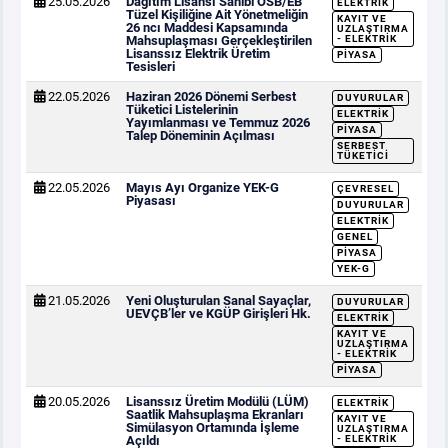
25.05.2026
Dağıtım Lisansı Sahibi OSB/EB
ELEKTRIK
Tüzel Kişiliğine Ait Yönetmeliğin
KAYIT VE
26 ncı Maddesi Kapsamında
UZLAŞTIRMA
Mahsuplaşması Gerçekleştirilen
- ELEKTRIK
Lisanssız Elektrik Üretim
PIYASA
Tesisleri
22.05.2026
Haziran 2026 Dönemi Serbest
DUYURULAR
Tüketici Listelerinin
ELEKTRIK
Yayımlanması ve Temmuz 2026
PIYASA
Talep Döneminin Açılması
SERBEST
TÜKETICI
22.05.2026
Mayıs Ayı Organize YEK-G
ÇEVRESEL
Piyasası
DUYURULAR
ELEKTRIK
GENEL
PIYASA
YEK-G
21.05.2026
Yeni Oluşturulan Sanal Sayaçlar,
DUYURULAR
UEVÇB’ler ve KGÜP Girişleri Hk.
ELEKTRIK
KAYIT VE
UZLAŞTIRMA
- ELEKTRIK
PIYASA
20.05.2026
Lisanssız Üretim Modülü (LÜM)
ELEKTRIK
Saatlik Mahsuplaşma Ekranları
KAYIT VE
Simülasyon Ortamında İşleme
UZLAŞTIRMA
Açıldı
- ELEKTRIK