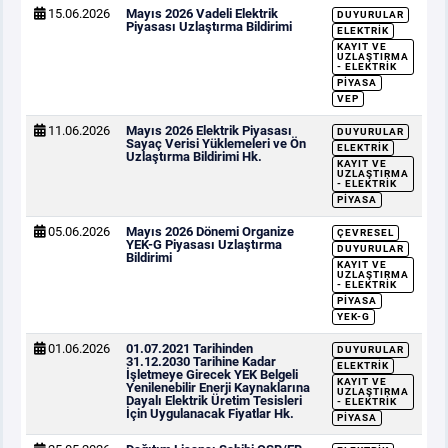
15.06.2026
Mayıs 2026 Vadeli Elektrik
DUYURULAR
Piyasası Uzlaştırma Bildirimi
ELEKTRIK
KAYIT VE
UZLAŞTIRMA
- ELEKTRIK
PIYASA
VEP
11.06.2026
Mayıs 2026 Elektrik Piyasası
DUYURULAR
Sayaç Verisi Yüklemeleri ve Ön
ELEKTRIK
Uzlaştırma Bildirimi Hk.
KAYIT VE
UZLAŞTIRMA
- ELEKTRIK
PIYASA
05.06.2026
Mayıs 2026 Dönemi Organize
ÇEVRESEL
YEK-G Piyasası Uzlaştırma
DUYURULAR
Bildirimi
KAYIT VE
UZLAŞTIRMA
- ELEKTRIK
PIYASA
YEK-G
01.06.2026
01.07.2021 Tarihinden
DUYURULAR
31.12.2030 Tarihine Kadar
ELEKTRIK
İşletmeye Girecek YEK Belgeli
KAYIT VE
Yenilenebilir Enerji Kaynaklarına
UZLAŞTIRMA
Dayalı Elektrik Üretim Tesisleri
- ELEKTRIK
İçin Uygulanacak Fiyatlar Hk.
PIYASA