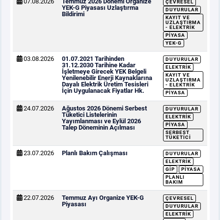
07.08.2026
Temmuz 2026 Dönemi Organize
ÇEVRESEL
YEK-G Piyasası Uzlaştırma
DUYURULAR
Bildirimi
KAYIT VE
UZLAŞTIRMA
- ELEKTRIK
PIYASA
YEK-G
03.08.2026
01.07.2021 Tarihinden
DUYURULAR
31.12.2030 Tarihine Kadar
ELEKTRIK
İşletmeye Girecek YEK Belgeli
KAYIT VE
Yenilenebilir Enerji Kaynaklarına
UZLAŞTIRMA
Dayalı Elektrik Üretim Tesisleri
- ELEKTRIK
İçin Uygulanacak Fiyatlar Hk.
PIYASA
24.07.2026
Ağustos 2026 Dönemi Serbest
DUYURULAR
Tüketici Listelerinin
ELEKTRIK
Yayımlanması ve Eylül 2026
PIYASA
Talep Döneminin Açılması
SERBEST
TÜKETICI
23.07.2026
Planlı Bakım Çalışması
DUYURULAR
ELEKTRIK
GİP
PIYASA
PLANLI
BAKIM
22.07.2026
Temmuz Ayı Organize YEK-G
ÇEVRESEL
Piyasası
DUYURULAR
ELEKTRIK