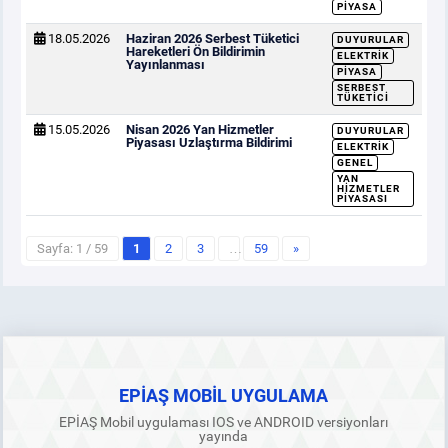
PIYASA
18.05.2026
Haziran 2026 Serbest Tüketici
DUYURULAR
Hareketleri Ön Bildirimin
ELEKTRIK
Yayınlanması
PIYASA
SERBEST
TÜKETICI
15.05.2026
Nisan 2026 Yan Hizmetler
DUYURULAR
Piyasası Uzlaştırma Bildirimi
ELEKTRIK
GENEL
YAN
HIZMETLER
PIYASASI
Sayfa: 1 / 59
1
2
3
…
59
»
EPİAŞ MOBİL UYGULAMA
EPİAŞ Mobil uygulaması IOS ve ANDROID versiyonları
yayında