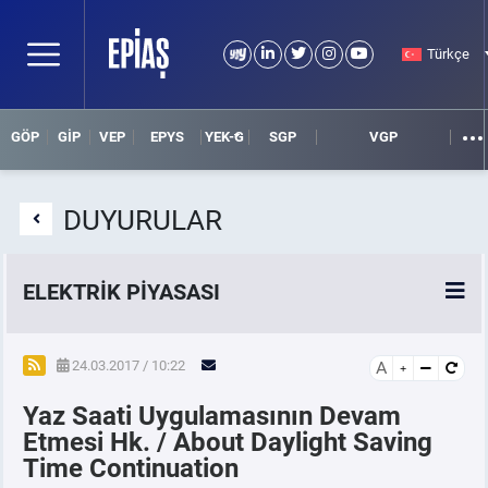
Türkçe
GÖP
GİP
VEP
EPYS
YEK-G
SGP
VGP
DUYURULAR
ELEKTRİK PİYASASI
SPOT ELEKTRİK PİYASALARI
24.03.2017 / 10:22
A
Yaz Saati Uygulamasının Devam
ÖRNEK FİNANS BELGELERİ
Etmesi Hk. / About Daylight Saving
Time Continuation
VADELİ ELEKTRİK PİYASASI