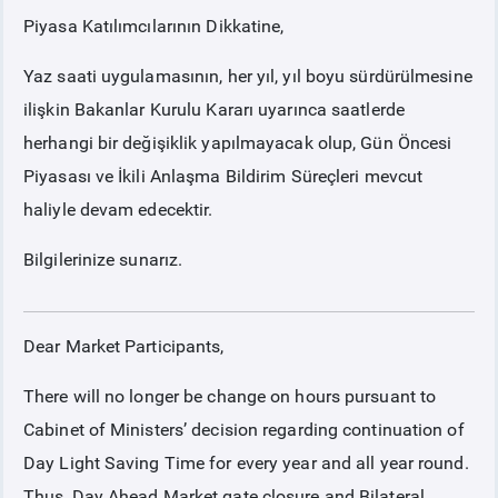
Piyasa Katılımcılarının Dikkatine,
PİYASA
KAYIT
SÜRECİ
Yaz saati uygulamasının, her yıl, yıl boyu sürdürülmesine
ilişkin Bakanlar Kurulu Kararı uyarınca saatlerde
SERBEST TÜKETİCİ
herhangi bir değişiklik yapılmayacak olup, Gün Öncesi
Piyasası ve İkili Anlaşma Bildirim Süreçleri mevcut
MALİ UZLAŞTIRMA
haliyle devam edecektir.
TEMİNAT
Bilgilerinize sunarız.
BÜLTENLER
Dear Market Participants,
DUYURULAR
There will no longer be change on hours pursuant to
Cabinet of Ministers’ decision regarding continuation of
BT HİZMET YÖNETİM SİSTEMİ POLİTİKAMIZ
Day Light Saving Time for every year and all year round.
Thus, Day Ahead Market gate closure and Bilateral