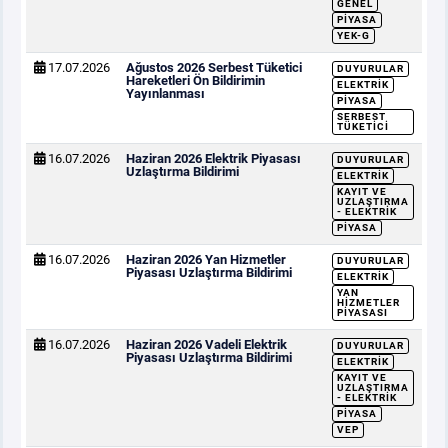
GENEL
PIYASA
YEK-G
17.07.2026
Ağustos 2026 Serbest Tüketici
DUYURULAR
Hareketleri Ön Bildirimin
ELEKTRIK
Yayınlanması
PIYASA
SERBEST
TÜKETICI
16.07.2026
Haziran 2026 Elektrik Piyasası
DUYURULAR
Uzlaştırma Bildirimi
ELEKTRIK
KAYIT VE
UZLAŞTIRMA
- ELEKTRIK
PIYASA
16.07.2026
Haziran 2026 Yan Hizmetler
DUYURULAR
Piyasası Uzlaştırma Bildirimi
ELEKTRIK
YAN
HIZMETLER
PIYASASI
16.07.2026
Haziran 2026 Vadeli Elektrik
DUYURULAR
Piyasası Uzlaştırma Bildirimi
ELEKTRIK
KAYIT VE
UZLAŞTIRMA
- ELEKTRIK
PIYASA
VEP