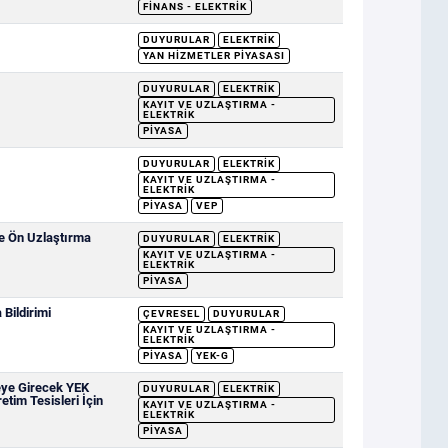
FINANS - ELEKTRIK
DUYURULAR
ELEKTRIK
YAN HIZMETLER PIYASASI
DUYURULAR
ELEKTRIK
KAYIT VE UZLAŞTIRMA -
ELEKTRIK
PIYASA
DUYURULAR
ELEKTRIK
KAYIT VE UZLAŞTIRMA -
ELEKTRIK
PIYASA
VEP
ve Ön Uzlaştırma
DUYURULAR
ELEKTRIK
KAYIT VE UZLAŞTIRMA -
ELEKTRIK
PIYASA
Bildirimi
ÇEVRESEL
DUYURULAR
KAYIT VE UZLAŞTIRMA -
ELEKTRIK
PIYASA
YEK-G
eye Girecek YEK
DUYURULAR
ELEKTRIK
etim Tesisleri İçin
KAYIT VE UZLAŞTIRMA -
ELEKTRIK
PIYASA