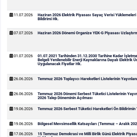
11.07.2026
Haziran 2026 Elektrik Piyasası Sayaç Verisi Yüklemeleri
Bildirimi Hk.
07.07.2026
Haziran 2026 Dönemi Organize YEK-G Piyasası Uzlaştırma
01.07.2026
01.07.2021 Tarihinden 31.12.2030 Tarihine Kadar İşletm
Belgeli Yenilenebilir Enerji Kaynaklarına Dayalı Elektrik Ür
Uygulanacak Fiyatlar Hk.
26.06.2026
Temmuz 2026 Toplayıcı Hareketleri Listelerinin Yayınla
26.06.2026
Temmuz 2026 Dönemi Serbest Tüketici Listelerinin Yay
2026 Talep Döneminin Açılması
19.06.2026
Temmuz 2026 Serbest Tüketici Hareketleri Ön Bildirimin
19.06.2026
Bölgesel Mevsimsellik Katsayıları (Temmuz – Aralık 202
17.06.2026
15 Temmuz Demokrasi ve Milli Birlik Günü Elektrik Piya