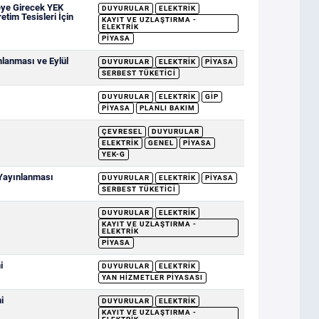
eye Girecek YEK
DUYURULAR
ELEKTRIK
etim Tesisleri İçin
KAYIT VE UZLAŞTIRMA -
ELEKTRIK
PIYASA
mlanması ve Eylül
DUYURULAR
ELEKTRIK
PIYASA
SERBEST TÜKETICI
DUYURULAR
ELEKTRIK
GİP
PIYASA
PLANLI BAKIM
ÇEVRESEL
DUYURULAR
ELEKTRIK
GENEL
PIYASA
YEK-G
 Yayınlanması
DUYURULAR
ELEKTRIK
PIYASA
SERBEST TÜKETICI
DUYURULAR
ELEKTRIK
KAYIT VE UZLAŞTIRMA -
ELEKTRIK
PIYASA
i
DUYURULAR
ELEKTRIK
YAN HIZMETLER PIYASASI
i
DUYURULAR
ELEKTRIK
KAYIT VE UZLAŞTIRMA -