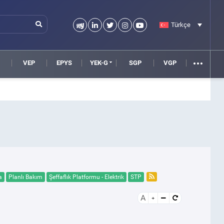
Türkçe
VEP
EPYS
YEK-G
SGP
VGP
a
Planlı Bakım
Şeffaflık Platformu - Elektrik
STP
A