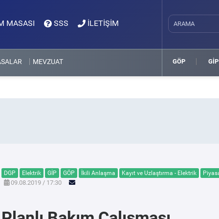
M MASASI
SSS
İLETİŞİM
ASALAR
MEVZUAT
GÖP
GİP
DGP
Elektrik
GİP
GÖP
İkili Anlaşma
Kayıt ve Uzlaştırma - Elektrik
Piyas
09.08.2019 / 17:30
Planlı Bakım Çalışması