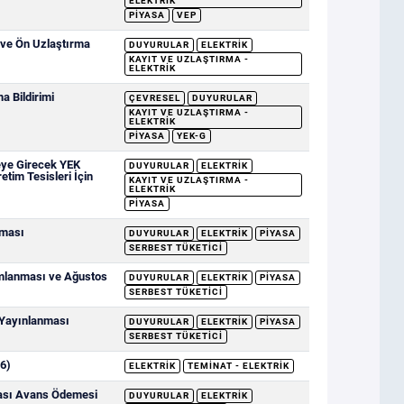
ELEKTRIK
PIYASA
VEP
 ve Ön Uzlaştırma
DUYURULAR
ELEKTRIK
KAYIT VE UZLAŞTIRMA -
ELEKTRIK
 Bildirimi
ÇEVRESEL
DUYURULAR
KAYIT VE UZLAŞTIRMA -
ELEKTRIK
PIYASA
YEK-G
eye Girecek YEK
DUYURULAR
ELEKTRIK
etim Tesisleri İçin
KAYIT VE UZLAŞTIRMA -
ELEKTRIK
PIYASA
nması
DUYURULAR
ELEKTRIK
PIYASA
SERBEST TÜKETICI
ımlanması ve Ağustos
DUYURULAR
ELEKTRIK
PIYASA
SERBEST TÜKETICI
 Yayınlanması
DUYURULAR
ELEKTRIK
PIYASA
SERBEST TÜKETICI
6)
ELEKTRIK
TEMINAT - ELEKTRIK
sası Avans Ödemesi
DUYURULAR
ELEKTRIK