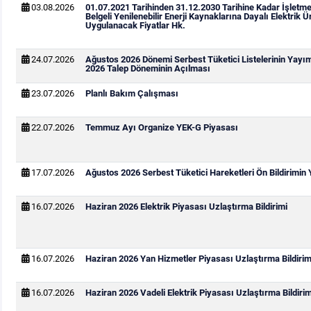
03.08.2026
01.07.2021 Tarihinden 31.12.2030 Tarihine Kadar İşletm
Belgeli Yenilenebilir Enerji Kaynaklarına Dayalı Elektrik Ür
Uygulanacak Fiyatlar Hk.
24.07.2026
Ağustos 2026 Dönemi Serbest Tüketici Listelerinin Yayı
2026 Talep Döneminin Açılması
23.07.2026
Planlı Bakım Çalışması
22.07.2026
Temmuz Ayı Organize YEK-G Piyasası
17.07.2026
Ağustos 2026 Serbest Tüketici Hareketleri Ön Bildirimin
16.07.2026
Haziran 2026 Elektrik Piyasası Uzlaştırma Bildirimi
16.07.2026
Haziran 2026 Yan Hizmetler Piyasası Uzlaştırma Bildirim
16.07.2026
Haziran 2026 Vadeli Elektrik Piyasası Uzlaştırma Bildirim