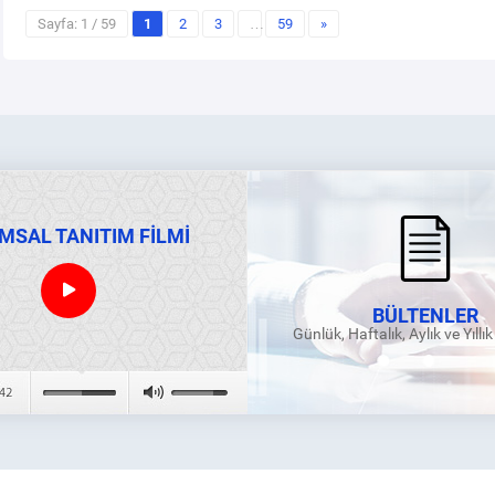
Sayfa: 1 / 59
1
2
3
…
59
»
MSAL TANITIM FİLMİ
BÜLTENLER
Günlük, Haftalık, Aylık ve Yıllı