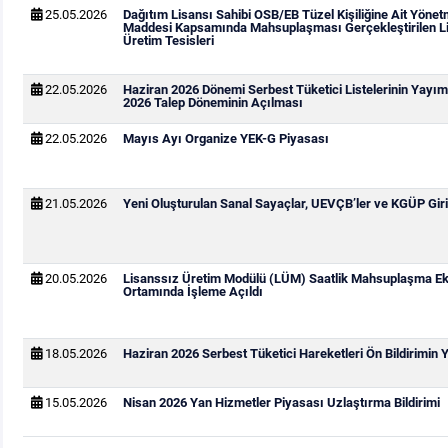
25.05.2026
Dağıtım Lisansı Sahibi OSB/EB Tüzel Kişiliğine Ait Yönetm
Maddesi Kapsamında Mahsuplaşması Gerçekleştirilen Li
Üretim Tesisleri
22.05.2026
Haziran 2026 Dönemi Serbest Tüketici Listelerinin Yay
2026 Talep Döneminin Açılması
22.05.2026
Mayıs Ayı Organize YEK-G Piyasası
21.05.2026
Yeni Oluşturulan Sanal Sayaçlar, UEVÇB’ler ve KGÜP Giri
20.05.2026
Lisanssız Üretim Modülü (LÜM) Saatlik Mahsuplaşma Ek
Ortamında İşleme Açıldı
18.05.2026
Haziran 2026 Serbest Tüketici Hareketleri Ön Bildirimin
15.05.2026
Nisan 2026 Yan Hizmetler Piyasası Uzlaştırma Bildirimi