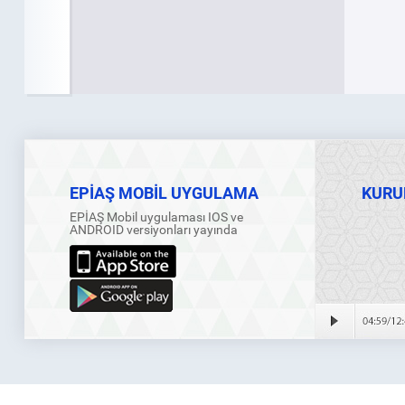
EPİAŞ MOBİL UYGULAMA
KURU
EPİAŞ Mobil uygulaması IOS ve
ANDROID versiyonları yayında