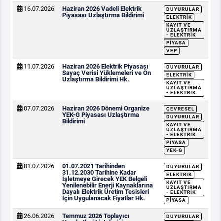
16.07.2026
Haziran 2026 Vadeli Elektrik
DUYURULAR
Piyasası Uzlaştırma Bildirimi
ELEKTRIK
KAYIT VE
UZLAŞTIRMA
- ELEKTRIK
PIYASA
VEP
11.07.2026
Haziran 2026 Elektrik Piyasası
DUYURULAR
Sayaç Verisi Yüklemeleri ve Ön
ELEKTRIK
Uzlaştırma Bildirimi Hk.
KAYIT VE
UZLAŞTIRMA
- ELEKTRIK
07.07.2026
Haziran 2026 Dönemi Organize
ÇEVRESEL
YEK-G Piyasası Uzlaştırma
DUYURULAR
Bildirimi
KAYIT VE
UZLAŞTIRMA
- ELEKTRIK
PIYASA
YEK-G
01.07.2026
01.07.2021 Tarihinden
DUYURULAR
31.12.2030 Tarihine Kadar
ELEKTRIK
İşletmeye Girecek YEK Belgeli
KAYIT VE
Yenilenebilir Enerji Kaynaklarına
UZLAŞTIRMA
Dayalı Elektrik Üretim Tesisleri
- ELEKTRIK
İçin Uygulanacak Fiyatlar Hk.
PIYASA
26.06.2026
Temmuz 2026 Toplayıcı
DUYURULAR