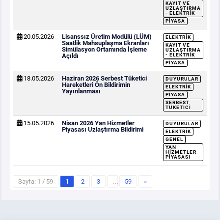
KAYIT VE
UZLAŞTIRMA
- ELEKTRIK
PIYASA
20.05.2026
Lisanssız Üretim Modülü (LÜM)
ELEKTRIK
Saatlik Mahsuplaşma Ekranları
KAYIT VE
Simülasyon Ortamında İşleme
UZLAŞTIRMA
Açıldı
- ELEKTRIK
PIYASA
18.05.2026
Haziran 2026 Serbest Tüketici
DUYURULAR
Hareketleri Ön Bildirimin
ELEKTRIK
Yayınlanması
PIYASA
SERBEST
TÜKETICI
15.05.2026
Nisan 2026 Yan Hizmetler
DUYURULAR
Piyasası Uzlaştırma Bildirimi
ELEKTRIK
GENEL
YAN
HIZMETLER
PIYASASI
Sayfa: 1 / 59
1
2
3
…
59
»