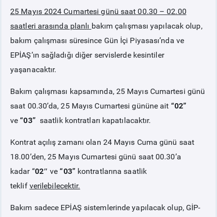
25 Mayıs 2024 Cumartesi günü saat 00.30 – 02.00
PİYASA
KAYIT
SÜRECİ
saatleri arasında planlı
bakım çalışması yapılacak olup,
bakım çalışması süresince Gün İçi Piyasası’nda ve
SERBEST TÜKETİCİ
EPİAŞ’ın sağladığı diğer servislerde kesintiler
yaşanacaktır.
MALİ UZLAŞTIRMA
Bakım çalışması kapsamında, 25 Mayıs Cumartesi günü
saat 00.30’da, 25 Mayıs Cumartesi gününe ait
“02”
TEMİNAT
ve
“03”
saatlik kontratları kapatılacaktır.
BÜLTENLER
Kontrat açılış zamanı olan 24 Mayıs Cuma günü saat
18.00’den, 25 Mayıs Cumartesi günü saat 00.30’a
DUYURULAR
kadar
“
02″
ve
“03”
kontratlarına saatlik
teklif
verilebilecektir.
BT HİZMET YÖNETİM SİSTEMİ POLİTİKAMIZ
Bakım sadece EPİAŞ sistemlerinde yapılacak olup, GİP-