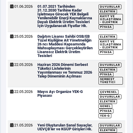
01.06.2026
01.07.2021 Tarihinden
DUYURULAR
31.12.2030 Tarihine Kadar
ELEKTRIK
İşletmeye Girecek YEK Belgeli
KAYIT VE
Yenilenebilir Enerji Kaynaklarına
UZLAŞTIRMA
Dayalı Elektrik Üretim Tesisleri
- ELEKTRIK
İçin Uygulanacak Fiyatlar Hk.
PIYASA
25.05.2026
Dağıtım Lisansı Sahibi OSB/EB
ELEKTRIK
Tüzel Kişiliğine Ait Yönetmeliğin
KAYIT VE
26 ncı Maddesi Kapsamında
UZLAŞTIRMA
Mahsuplaşması Gerçekleştirilen
- ELEKTRIK
Lisanssız Elektrik Üretim
PIYASA
Tesisleri
22.05.2026
Haziran 2026 Dönemi Serbest
DUYURULAR
Tüketici Listelerinin
ELEKTRIK
Yayımlanması ve Temmuz 2026
PIYASA
Talep Döneminin Açılması
SERBEST
TÜKETICI
22.05.2026
Mayıs Ayı Organize YEK-G
ÇEVRESEL
Piyasası
DUYURULAR
ELEKTRIK
GENEL
PIYASA
YEK-G
21.05.2026
Yeni Oluşturulan Sanal Sayaçlar,
DUYURULAR
UEVÇB’ler ve KGÜP Girişleri Hk.
ELEKTRIK