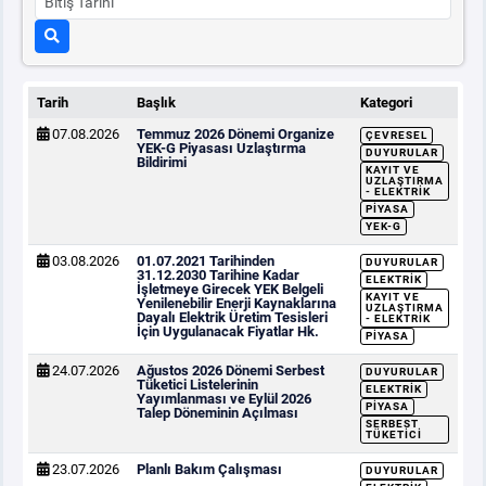
Tarih
Başlık
Kategori
07.08.2026
Temmuz 2026 Dönemi Organize
ÇEVRESEL
YEK-G Piyasası Uzlaştırma
DUYURULAR
Bildirimi
KAYIT VE
UZLAŞTIRMA
- ELEKTRIK
PIYASA
YEK-G
03.08.2026
01.07.2021 Tarihinden
DUYURULAR
31.12.2030 Tarihine Kadar
ELEKTRIK
İşletmeye Girecek YEK Belgeli
KAYIT VE
Yenilenebilir Enerji Kaynaklarına
UZLAŞTIRMA
Dayalı Elektrik Üretim Tesisleri
- ELEKTRIK
İçin Uygulanacak Fiyatlar Hk.
PIYASA
24.07.2026
Ağustos 2026 Dönemi Serbest
DUYURULAR
Tüketici Listelerinin
ELEKTRIK
Yayımlanması ve Eylül 2026
PIYASA
Talep Döneminin Açılması
SERBEST
TÜKETICI
23.07.2026
Planlı Bakım Çalışması
DUYURULAR