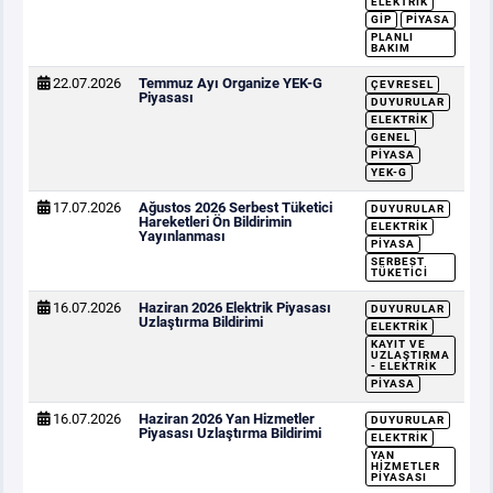
ELEKTRIK
GİP
PIYASA
PLANLI
BAKIM
22.07.2026
Temmuz Ayı Organize YEK-G
ÇEVRESEL
Piyasası
DUYURULAR
ELEKTRIK
GENEL
PIYASA
YEK-G
17.07.2026
Ağustos 2026 Serbest Tüketici
DUYURULAR
Hareketleri Ön Bildirimin
ELEKTRIK
Yayınlanması
PIYASA
SERBEST
TÜKETICI
16.07.2026
Haziran 2026 Elektrik Piyasası
DUYURULAR
Uzlaştırma Bildirimi
ELEKTRIK
KAYIT VE
UZLAŞTIRMA
- ELEKTRIK
PIYASA
16.07.2026
Haziran 2026 Yan Hizmetler
DUYURULAR
Piyasası Uzlaştırma Bildirimi
ELEKTRIK
YAN
HIZMETLER
PIYASASI