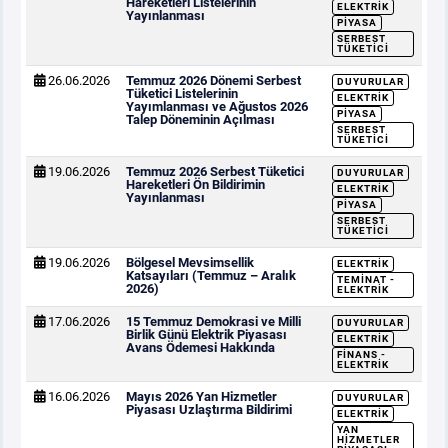
Hareketleri Listelerinin
ELEKTRIK
Yayınlanması
PIYASA
SERBEST
TÜKETICI
26.06.2026
Temmuz 2026 Dönemi Serbest
DUYURULAR
Tüketici Listelerinin
ELEKTRIK
Yayımlanması ve Ağustos 2026
PIYASA
Talep Döneminin Açılması
SERBEST
TÜKETICI
19.06.2026
Temmuz 2026 Serbest Tüketici
DUYURULAR
Hareketleri Ön Bildirimin
ELEKTRIK
Yayınlanması
PIYASA
SERBEST
TÜKETICI
19.06.2026
Bölgesel Mevsimsellik
ELEKTRIK
Katsayıları (Temmuz – Aralık
TEMINAT -
2026)
ELEKTRIK
17.06.2026
15 Temmuz Demokrasi ve Milli
DUYURULAR
Birlik Günü Elektrik Piyasası
ELEKTRIK
Avans Ödemesi Hakkında
FINANS -
ELEKTRIK
16.06.2026
Mayıs 2026 Yan Hizmetler
DUYURULAR
Piyasası Uzlaştırma Bildirimi
ELEKTRIK
YAN
HIZMETLER