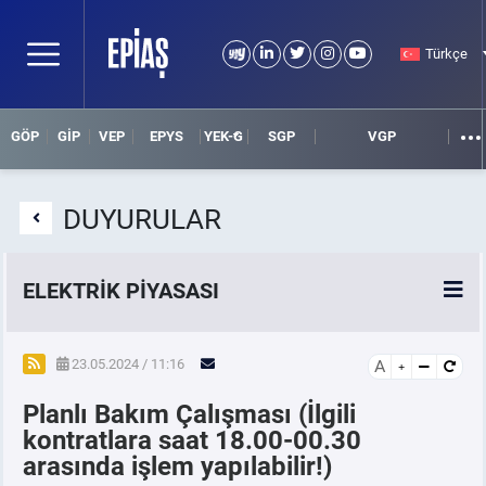
Türkçe
GÖP
GİP
VEP
EPYS
YEK-G
SGP
VGP
DUYURULAR
ELEKTRİK PİYASASI
SPOT ELEKTRİK PİYASALARI
23.05.2024 / 11:16
A
Planlı Bakım Çalışması (İlgili
ÖRNEK FİNANS BELGELERİ
kontratlara saat 18.00-00.30
arasında işlem yapılabilir!)
VADELİ ELEKTRİK PİYASASI