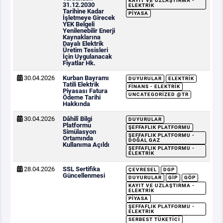
KAYIT VE UZLAŞTIRMA -
31.12.2030
ELEKTRIK
Tarihine Kadar
PIYASA
İşletmeye Girecek
YEK Belgeli
Yenilenebilir Enerji
Kaynaklarına
Dayalı Elektrik
Üretim Tesisleri
İçin Uygulanacak
Fiyatlar Hk.
30.04.2026
Kurban Bayramı
DUYURULAR
ELEKTRIK
Tatili Elektrik
FINANS - ELEKTRIK
Piyasası Fatura
UNCATEGORIZED @TR
Ödeme Tarihi
Hakkında
30.04.2026
Dâhilî Bilgi
DUYURULAR
Platformu
ŞEFFAFLIK PLATFORMU
Simülasyon
ŞEFFAFLIK PLATFORMU -
Ortamında
DOĞAL GAZ
Kullanıma Açıldı
ŞEFFAFLIK PLATFORMU -
ELEKTRIK
28.04.2026
SSL Sertifika
ÇEVRESEL
DGP
Güncellenmesi
DUYURULAR
GİP
GÖP
KAYIT VE UZLAŞTIRMA -
ELEKTRIK
PIYASA
ŞEFFAFLIK PLATFORMU -
ELEKTRIK
SERBEST TÜKETICI