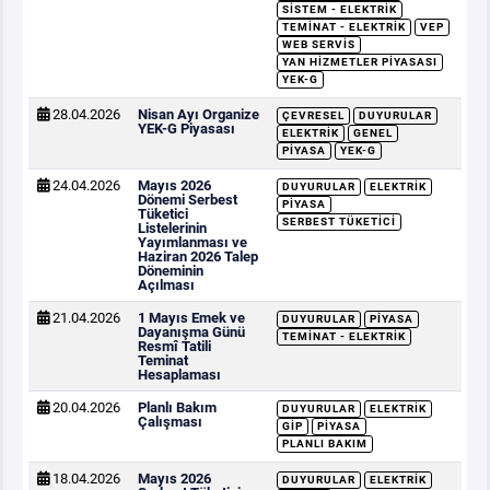
SISTEM - ELEKTRIK
TEMINAT - ELEKTRIK
VEP
WEB SERVIS
YAN HIZMETLER PIYASASI
YEK-G
28.04.2026
Nisan Ayı Organize
ÇEVRESEL
DUYURULAR
YEK-G Piyasası
ELEKTRIK
GENEL
PIYASA
YEK-G
24.04.2026
Mayıs 2026
DUYURULAR
ELEKTRIK
Dönemi Serbest
PIYASA
Tüketici
SERBEST TÜKETICI
Listelerinin
Yayımlanması ve
Haziran 2026 Talep
Döneminin
Açılması
21.04.2026
1 Mayıs Emek ve
DUYURULAR
PIYASA
Dayanışma Günü
TEMINAT - ELEKTRIK
Resmî Tatili
Teminat
Hesaplaması
20.04.2026
Planlı Bakım
DUYURULAR
ELEKTRIK
Çalışması
GİP
PIYASA
PLANLI BAKIM
18.04.2026
Mayıs 2026
DUYURULAR
ELEKTRIK