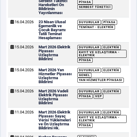
Serbest Tüketici
PIYASA
Hareketleri Ön
SERBEST TÜKETICI
Bildirimin
Yayınlanması
16.04.2026
23 Nisan Ulusal
DUYURULAR
PIYASA
Egemenlik ve
TEMINAT - ELEKTRIK
Çocuk Bayramı
Tatili Teminat
Hesaplaması
15.04.2026
Mart 2026 Elektrik
DUYURULAR
ELEKTRIK
Piyasası
KAYIT VE UZLAŞTIRMA -
Uzlaştırma
ELEKTRIK
Bildirimi
PIYASA
15.04.2026
Mart 2026 Yan
DUYURULAR
ELEKTRIK
Hizmetler Piyasası
GENEL
Uzlaştırma
YAN HIZMETLER PIYASASI
Bildirimi
15.04.2026
Mart 2026 Vadeli
DUYURULAR
ELEKTRIK
Elektrik Piyasası
PIYASA
VEP
Uzlaştırma
Bildirimi
11.04.2026
Mart 2026 Elektrik
DUYURULAR
ELEKTRIK
Piyasası Sayaç
KAYIT VE UZLAŞTIRMA -
Verisi Yüklemeleri
ELEKTRIK
ve Ön Uzlaştırma
PIYASA
Bildirimi Hk.