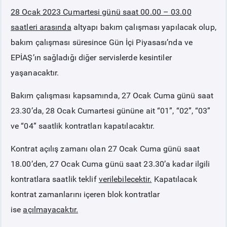
28
Ocak 2
023 Cumartesi günü saat 00.00 – 03.00
PİYASA
KAYIT
SÜRECİ
saatleri arasında
altyapı bakım çalışması yapılacak olup,
bakım çalışması süresince Gün İçi Piyasası’nda ve
SERBEST TÜKETİCİ
EPİAŞ’ın sağladığı diğer servislerde kesintiler
yaşanacaktır.
MALİ UZLAŞTIRMA
Bakım çalışması kapsamında, 27 Ocak Cuma günü saat
23.30’da, 28 Ocak Cumartesi gününe ait
“01”, “02”, “03”
TEMİNAT
ve
“04”
saatlik kontratları kapatılacaktır.
BÜLTENLER
Kontrat açılış zamanı olan 27 Ocak Cuma günü saat
18.00’den, 27 Ocak Cuma günü saat 23.30’a kadar ilgili
DUYURULAR
kontratlara saatlik teklif
verilebilecektir.
Kapatılacak
kontrat zamanlarını içeren blok kontratlar
BT HİZMET YÖNETİM SİSTEMİ POLİTİKAMIZ
ise
açılmayacaktır.