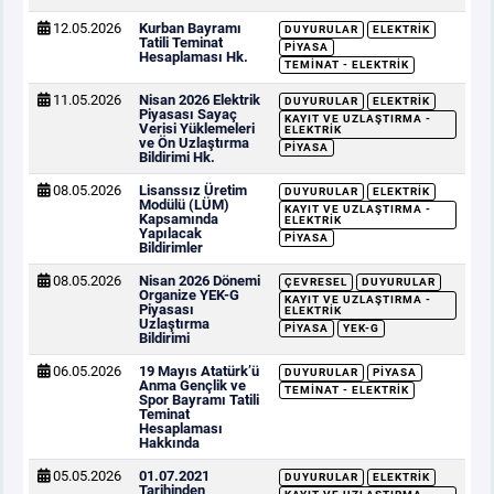
12.05.2026
Kurban Bayramı
DUYURULAR
ELEKTRIK
Tatili Teminat
PIYASA
Hesaplaması Hk.
TEMINAT - ELEKTRIK
11.05.2026
Nisan 2026 Elektrik
DUYURULAR
ELEKTRIK
Piyasası Sayaç
KAYIT VE UZLAŞTIRMA -
Verisi Yüklemeleri
ELEKTRIK
ve Ön Uzlaştırma
PIYASA
Bildirimi Hk.
08.05.2026
Lisanssız Üretim
DUYURULAR
ELEKTRIK
Modülü (LÜM)
KAYIT VE UZLAŞTIRMA -
Kapsamında
ELEKTRIK
Yapılacak
PIYASA
Bildirimler
08.05.2026
Nisan 2026 Dönemi
ÇEVRESEL
DUYURULAR
Organize YEK-G
KAYIT VE UZLAŞTIRMA -
Piyasası
ELEKTRIK
Uzlaştırma
PIYASA
YEK-G
Bildirimi
06.05.2026
19 Mayıs Atatürk’ü
DUYURULAR
PIYASA
Anma Gençlik ve
TEMINAT - ELEKTRIK
Spor Bayramı Tatili
Teminat
Hesaplaması
Hakkında
05.05.2026
01.07.2021
DUYURULAR
ELEKTRIK
Tarihinden