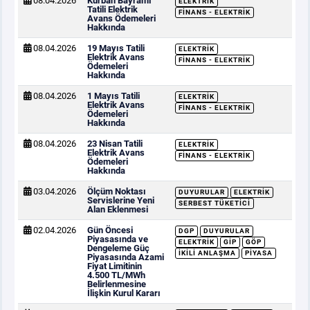
08.04.2026
Kurban Bayramı
ELEKTRIK
Tatili Elektrik
FINANS - ELEKTRIK
Avans Ödemeleri
Hakkında
08.04.2026
19 Mayıs Tatili
ELEKTRIK
Elektrik Avans
FINANS - ELEKTRIK
Ödemeleri
Hakkında
08.04.2026
1 Mayıs Tatili
ELEKTRIK
Elektrik Avans
FINANS - ELEKTRIK
Ödemeleri
Hakkında
08.04.2026
23 Nisan Tatili
ELEKTRIK
Elektrik Avans
FINANS - ELEKTRIK
Ödemeleri
Hakkında
03.04.2026
Ölçüm Noktası
DUYURULAR
ELEKTRIK
Servislerine Yeni
SERBEST TÜKETICI
Alan Eklenmesi
02.04.2026
Gün Öncesi
DGP
DUYURULAR
Piyasasında ve
ELEKTRIK
GİP
GÖP
Dengeleme Güç
İKILI ANLAŞMA
PIYASA
Piyasasında Azami
Fiyat Limitinin
4.500 TL/MWh
Belirlenmesine
İlişkin Kurul Kararı