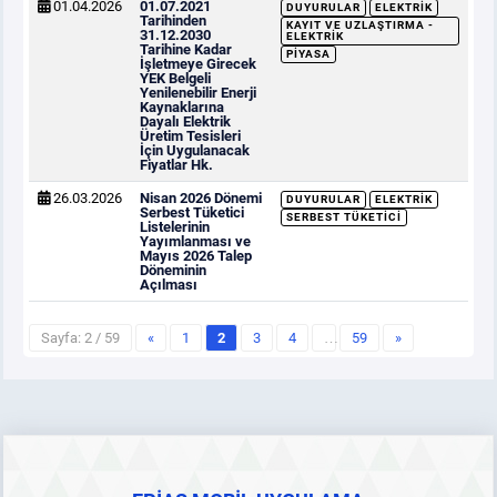
01.04.2026
01.07.2021
DUYURULAR
ELEKTRIK
Tarihinden
KAYIT VE UZLAŞTIRMA -
31.12.2030
ELEKTRIK
Tarihine Kadar
PIYASA
İşletmeye Girecek
YEK Belgeli
Yenilenebilir Enerji
Kaynaklarına
Dayalı Elektrik
Üretim Tesisleri
İçin Uygulanacak
Fiyatlar Hk.
26.03.2026
Nisan 2026 Dönemi
DUYURULAR
ELEKTRIK
Serbest Tüketici
SERBEST TÜKETICI
Listelerinin
Yayımlanması ve
Mayıs 2026 Talep
Döneminin
Açılması
Sayfa: 2 / 59
«
1
2
3
4
…
59
»