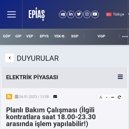
Türkçe
GÖP
GİP
VEP
EPYS
YEK-G
SGP
VGP
DUYURULAR
ELEKTRİK PİYASASI
SPOT ELEKTRİK PİYASALARI
26.01.2023 / 13:58
A
Planlı Bakım Çalışması (İlgili
ÖRNEK FİNANS BELGELERİ
kontratlara saat 18.00-23.30
arasında işlem yapılabilir!)
VADELİ ELEKTRİK PİYASASI