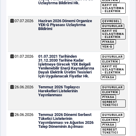
ELEKTRIK
Uzlaştırma Bildirimi Hk.
KAYIT VE
UZLAŞTIRMA
- ELEKTRIK
07.07.2026
Haziran 2026 Dönemi Organize
ÇEVRESEL
YEK-G Piyasası Uzlaştırma
DUYURULAR
Bildirimi
KAYIT VE
UZLAŞTIRMA
- ELEKTRIK
PIYASA
YEK-G
01.07.2026
01.07.2021 Tarihinden
DUYURULAR
31.12.2030 Tarihine Kadar
ELEKTRIK
İşletmeye Girecek YEK Belgeli
KAYIT VE
Yenilenebilir Enerji Kaynaklarına
UZLAŞTIRMA
Dayalı Elektrik Üretim Tesisleri
- ELEKTRIK
İçin Uygulanacak Fiyatlar Hk.
PIYASA
26.06.2026
Temmuz 2026 Toplayıcı
DUYURULAR
Hareketleri Listelerinin
ELEKTRIK
Yayınlanması
PIYASA
SERBEST
TÜKETICI
26.06.2026
Temmuz 2026 Dönemi Serbest
DUYURULAR
Tüketici Listelerinin
ELEKTRIK
Yayımlanması ve Ağustos 2026
PIYASA
Talep Döneminin Açılması
SERBEST
TÜKETICI