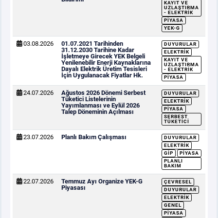
KAYIT VE
UZLAŞTIRMA
- ELEKTRIK
PIYASA
YEK-G
03.08.2026
01.07.2021 Tarihinden
DUYURULAR
31.12.2030 Tarihine Kadar
ELEKTRIK
İşletmeye Girecek YEK Belgeli
KAYIT VE
Yenilenebilir Enerji Kaynaklarına
UZLAŞTIRMA
Dayalı Elektrik Üretim Tesisleri
- ELEKTRIK
İçin Uygulanacak Fiyatlar Hk.
PIYASA
24.07.2026
Ağustos 2026 Dönemi Serbest
DUYURULAR
Tüketici Listelerinin
ELEKTRIK
Yayımlanması ve Eylül 2026
PIYASA
Talep Döneminin Açılması
SERBEST
TÜKETICI
23.07.2026
Planlı Bakım Çalışması
DUYURULAR
ELEKTRIK
GİP
PIYASA
PLANLI
BAKIM
22.07.2026
Temmuz Ayı Organize YEK-G
ÇEVRESEL
Piyasası
DUYURULAR
ELEKTRIK
GENEL
PIYASA