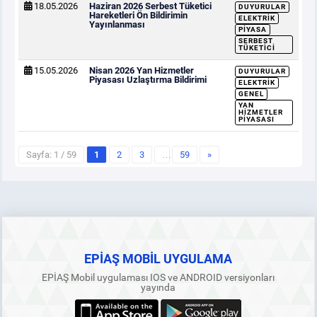
18.05.2026
Haziran 2026 Serbest Tüketici
DUYURULAR
Hareketleri Ön Bildirimin
ELEKTRIK
Yayınlanması
PIYASA
SERBEST
TÜKETICI
15.05.2026
Nisan 2026 Yan Hizmetler
DUYURULAR
Piyasası Uzlaştırma Bildirimi
ELEKTRIK
GENEL
YAN
HIZMETLER
PIYASASI
Sayfa: 1 / 59
1
2
3
…
59
»
EPİAŞ MOBİL UYGULAMA
EPİAŞ Mobil uygulaması IOS ve ANDROID versiyonları
yayında