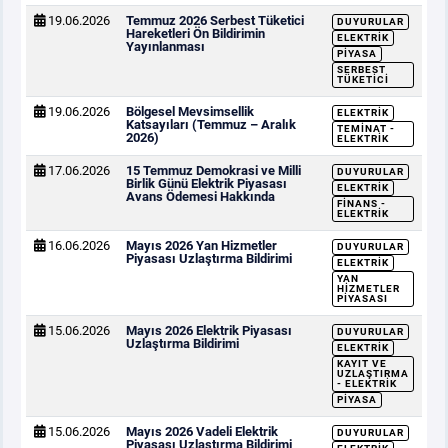
19.06.2026
Temmuz 2026 Serbest Tüketici
DUYURULAR
Hareketleri Ön Bildirimin
ELEKTRIK
Yayınlanması
PIYASA
SERBEST
TÜKETICI
19.06.2026
Bölgesel Mevsimsellik
ELEKTRIK
Katsayıları (Temmuz – Aralık
TEMINAT -
2026)
ELEKTRIK
17.06.2026
15 Temmuz Demokrasi ve Milli
DUYURULAR
Birlik Günü Elektrik Piyasası
ELEKTRIK
Avans Ödemesi Hakkında
FINANS -
ELEKTRIK
16.06.2026
Mayıs 2026 Yan Hizmetler
DUYURULAR
Piyasası Uzlaştırma Bildirimi
ELEKTRIK
YAN
HIZMETLER
PIYASASI
15.06.2026
Mayıs 2026 Elektrik Piyasası
DUYURULAR
Uzlaştırma Bildirimi
ELEKTRIK
KAYIT VE
UZLAŞTIRMA
- ELEKTRIK
PIYASA
15.06.2026
Mayıs 2026 Vadeli Elektrik
DUYURULAR
Piyasası Uzlaştırma Bildirimi