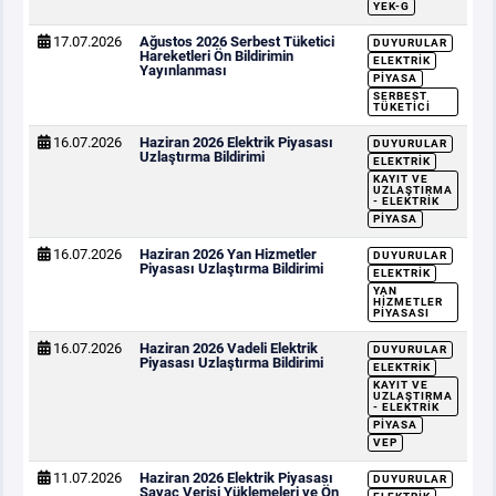
YEK-G
17.07.2026
Ağustos 2026 Serbest Tüketici
DUYURULAR
Hareketleri Ön Bildirimin
ELEKTRIK
Yayınlanması
PIYASA
SERBEST
TÜKETICI
16.07.2026
Haziran 2026 Elektrik Piyasası
DUYURULAR
Uzlaştırma Bildirimi
ELEKTRIK
KAYIT VE
UZLAŞTIRMA
- ELEKTRIK
PIYASA
16.07.2026
Haziran 2026 Yan Hizmetler
DUYURULAR
Piyasası Uzlaştırma Bildirimi
ELEKTRIK
YAN
HIZMETLER
PIYASASI
16.07.2026
Haziran 2026 Vadeli Elektrik
DUYURULAR
Piyasası Uzlaştırma Bildirimi
ELEKTRIK
KAYIT VE
UZLAŞTIRMA
- ELEKTRIK
PIYASA
VEP
11.07.2026
Haziran 2026 Elektrik Piyasası
DUYURULAR
Sayaç Verisi Yüklemeleri ve Ön