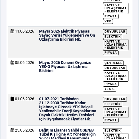
ELEKTRIK
KAYIT VE
UZLAŞTIRMA
- ELEKTRIK
PIYASA
VEP
11.06.2026
Mayıs 2026 Elektrik Piyasası
DUYURULAR
Sayaç Verisi Yüklemeleri ve Ön
ELEKTRIK
Uzlaştırma Bildirimi Hk.
KAYIT VE
UZLAŞTIRMA
- ELEKTRIK
PIYASA
05.06.2026
Mayıs 2026 Dönemi Organize
ÇEVRESEL
YEK-G Piyasası Uzlaştırma
DUYURULAR
Bildirimi
KAYIT VE
UZLAŞTIRMA
- ELEKTRIK
PIYASA
YEK-G
01.06.2026
01.07.2021 Tarihinden
DUYURULAR
31.12.2030 Tarihine Kadar
ELEKTRIK
İşletmeye Girecek YEK Belgeli
KAYIT VE
Yenilenebilir Enerji Kaynaklarına
UZLAŞTIRMA
Dayalı Elektrik Üretim Tesisleri
- ELEKTRIK
İçin Uygulanacak Fiyatlar Hk.
PIYASA
25.05.2026
Dağıtım Lisansı Sahibi OSB/EB
ELEKTRIK
Tüzel Kişiliğine Ait Yönetmeliğin
KAYIT VE
26 ncı Maddesi Kapsamında
UZLAŞTIRMA