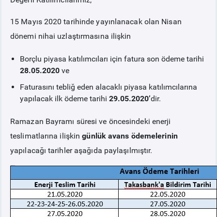
15 Mayıs 2020 tarihinde yayınlanacak olan Nisan
PİYASA
KAYIT
SÜRECİ
dönemi nihai uzlaştırmasına ilişkin
SERBEST TÜKETİCİ
Borçlu piyasa katılımcıları için fatura son ödeme tarihi
28.05.2020
ve
MALİ UZLAŞTIRMA
Faturasını tebliğ eden alacaklı piyasa katılımcılarına
yapılacak ilk ödeme tarihi
29.05.2020’
dir.
TEMİNAT
Ramazan Bayramı süresi ve öncesindeki enerji
teslimatlarına ilişkin
günlük avans ödemelerinin
BÜLTENLER
yapılacağı tarihler aşağıda paylaşılmıştır.
DUYURULAR
BT HİZMET YÖNETİM SİSTEMİ POLİTİKAMIZ