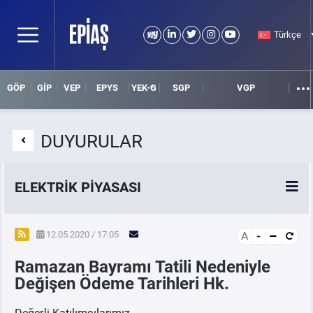
Türkçe
GÖP
GİP
VEP
EPYS
YEK-G
SGP
VGP
DUYURULAR
ELEKTRİK PİYASASI
SPOT ELEKTRİK PİYASALARI
12.05.2020 / 17:05
A
Ramazan Bayramı Tatili Nedeniyle
ÖRNEK FİNANS BELGELERİ
Değişen Ödeme Tarihleri Hk.
VADELİ ELEKTRİK PİYASASI
Değerli Katılımcılarımız,