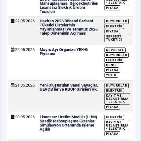
Mahsuplaşması Gerçekleştirilen
- ELEKTRIK
Lisanssız Elektrik Üretim
PIYASA
Tesisleri
22.05.2026
Haziran 2026 Dönemi Serbest
DUYURULAR
Tüketici Listelerinin
ELEKTRIK
Yayımlanması ve Temmuz 2026
PIYASA
Talep Döneminin Açılması
SERBEST
TÜKETICI
22.05.2026
Mayıs Ayı Organize YEK-G
ÇEVRESEL
Piyasası
DUYURULAR
ELEKTRIK
GENEL
PIYASA
YEK-G
21.05.2026
Yeni Oluşturulan Sanal Sayaçlar,
DUYURULAR
UEVÇB’ler ve KGÜP Girişleri Hk.
ELEKTRIK
KAYIT VE
UZLAŞTIRMA
- ELEKTRIK
PIYASA
20.05.2026
Lisanssız Üretim Modülü (LÜM)
ELEKTRIK
Saatlik Mahsuplaşma Ekranları
KAYIT VE
Simülasyon Ortamında İşleme
UZLAŞTIRMA
Açıldı
- ELEKTRIK
PIYASA