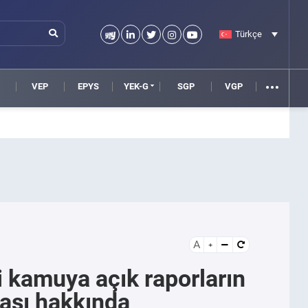
Türkçe
VEP
EPYS
YEK-G
SGP
VGP
A
i kamuya açık raporların
ması hakkında