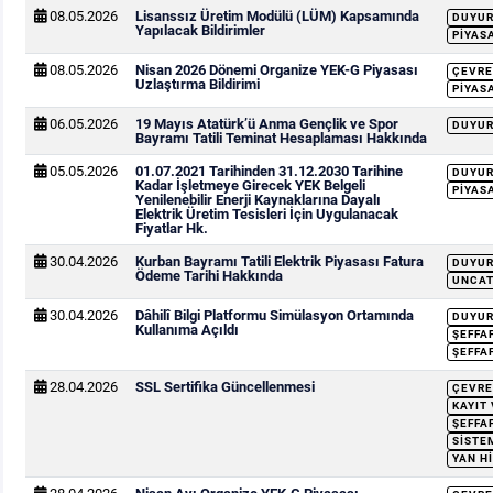
08.05.2026
Lisanssız Üretim Modülü (LÜM) Kapsamında
DUYU
Yapılacak Bildirimler
PIYAS
08.05.2026
Nisan 2026 Dönemi Organize YEK-G Piyasası
ÇEVRE
Uzlaştırma Bildirimi
PIYAS
06.05.2026
19 Mayıs Atatürk’ü Anma Gençlik ve Spor
DUYU
Bayramı Tatili Teminat Hesaplaması Hakkında
05.05.2026
01.07.2021 Tarihinden 31.12.2030 Tarihine
DUYU
Kadar İşletmeye Girecek YEK Belgeli
PIYAS
Yenilenebilir Enerji Kaynaklarına Dayalı
Elektrik Üretim Tesisleri İçin Uygulanacak
Fiyatlar Hk.
30.04.2026
Kurban Bayramı Tatili Elektrik Piyasası Fatura
DUYU
Ödeme Tarihi Hakkında
UNCAT
30.04.2026
Dâhilî Bilgi Platformu Simülasyon Ortamında
DUYU
Kullanıma Açıldı
ŞEFFA
ŞEFFA
28.04.2026
SSL Sertifika Güncellenmesi
ÇEVRE
KAYIT
ŞEFFA
SISTEM
YAN H