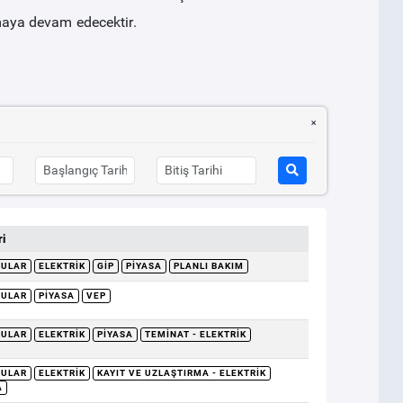
aya devam edecektir.
i
RULAR
ELEKTRIK
GİP
PIYASA
PLANLI BAKIM
RULAR
PIYASA
VEP
RULAR
ELEKTRIK
PIYASA
TEMINAT - ELEKTRIK
RULAR
ELEKTRIK
KAYIT VE UZLAŞTIRMA - ELEKTRIK
A