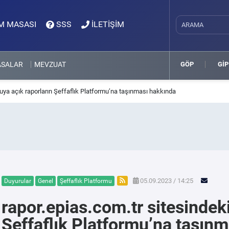
M MASASI
SSS
İLETİŞİM
ASALAR
MEVZUAT
GÖP
GİP
uya açık raporların Şeffaflık Platformu’na taşınması hakkında
05.09.2023 / 14:25
Duyurular
Genel
Şeffaflık Platformu
rapor.epias.com.tr sitesindek
Şeffaflık Platformu’na taşın