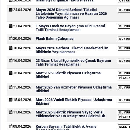
28.04.2026
Nisan Ayı Organize YEK-G Piyasası
ÇEVRE
24.04.2026
Mayıs 2026 Dönemi Serbest Tüketici
DUYU
Listelerinin Yayımlanması ve Haziran 2026
Talep Döneminin Açılması
21.04.2026
1 Mayıs Emek ve Dayanışma Günü Resmî
DUYU
Tatili Teminat Hesaplaması
20.04.2026
Planlı Bakım Çalışması
DUYU
18.04.2026
Mayıs 2026 Serbest Tüketici Hareketleri Ön
DUYU
Bildirimin Yayınlanması
16.04.2026
23 Nisan Ulusal Egemenlik ve Çocuk Bayramı
DUYU
Tatili Teminat Hesaplaması
15.04.2026
Mart 2026 Elektrik Piyasası Uzlaştırma
DUYU
Bildirimi
PIYAS
15.04.2026
Mart 2026 Yan Hizmetler Piyasası Uzlaştırma
DUYU
Bildirimi
15.04.2026
Mart 2026 Vadeli Elektrik Piyasası Uzlaştırma
DUYU
Bildirimi
11.04.2026
Mart 2026 Elektrik Piyasası Sayaç Verisi
DUYU
Yüklemeleri ve Ön Uzlaştırma Bildirimi Hk.
PIYAS
08.04.2026
Kurban Bayramı Tatili Elektrik Avans
ELEKT