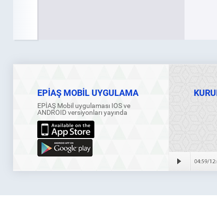
EPİAŞ MOBİL UYGULAMA
KURU
EPİAŞ Mobil uygulaması IOS ve
ANDROID versiyonları yayında