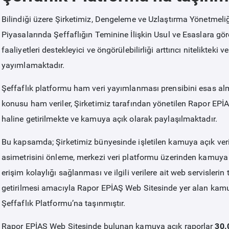
Bilindiği üzere Şirketimiz, Dengeleme ve Uzlaştırma Yönetmeli
Piyasalarında Şeffaflığın Teminine İlişkin Usul ve Esaslara göre
faaliyetleri destekleyici ve öngörülebilirliği arttırıcı nitelikteki 
yayımlamaktadır.
Şeffaflık platformu ham veri yayımlanması prensibini esas alm
konusu ham veriler, Şirketimiz tarafından yönetilen Rapor EPİA
haline getirilmekte ve kamuya açık olarak paylaşılmaktadır.
Bu kapsamda; Şirketimiz bünyesinde işletilen kamuya açık veri d
asimetrisini önleme, merkezi veri platformu üzerinden kamuya a
erişim kolaylığı sağlanması ve ilgili verilere ait web servisleri
getirilmesi amacıyla Rapor EPİAŞ Web Sitesinde yer alan kamu
Şeffaflık Platformu’na taşınmıştır.
Rapor EPİAŞ Web Sitesinde bulunan kamuya açık raporlar
30.