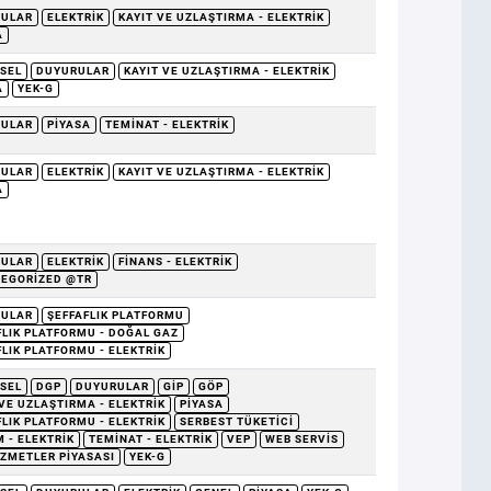
RULAR
ELEKTRIK
KAYIT VE UZLAŞTIRMA - ELEKTRIK
A
SEL
DUYURULAR
KAYIT VE UZLAŞTIRMA - ELEKTRIK
A
YEK-G
RULAR
PIYASA
TEMINAT - ELEKTRIK
RULAR
ELEKTRIK
KAYIT VE UZLAŞTIRMA - ELEKTRIK
A
RULAR
ELEKTRIK
FINANS - ELEKTRIK
EGORIZED @TR
RULAR
ŞEFFAFLIK PLATFORMU
FLIK PLATFORMU - DOĞAL GAZ
FLIK PLATFORMU - ELEKTRIK
SEL
DGP
DUYURULAR
GİP
GÖP
 VE UZLAŞTIRMA - ELEKTRIK
PIYASA
FLIK PLATFORMU - ELEKTRIK
SERBEST TÜKETICI
 - ELEKTRIK
TEMINAT - ELEKTRIK
VEP
WEB SERVIS
IZMETLER PIYASASI
YEK-G