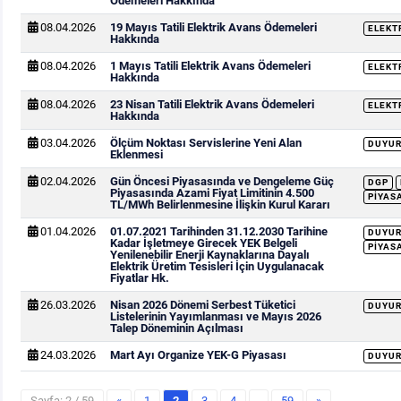
Ödemeleri Hakkında
08.04.2026
19 Mayıs Tatili Elektrik Avans Ödemeleri
ELEKT
Hakkında
08.04.2026
1 Mayıs Tatili Elektrik Avans Ödemeleri
ELEKT
Hakkında
08.04.2026
23 Nisan Tatili Elektrik Avans Ödemeleri
ELEKT
Hakkında
03.04.2026
Ölçüm Noktası Servislerine Yeni Alan
DUYU
Eklenmesi
02.04.2026
Gün Öncesi Piyasasında ve Dengeleme Güç
DGP
Piyasasında Azami Fiyat Limitinin 4.500
PIYAS
TL/MWh Belirlenmesine İlişkin Kurul Kararı
01.04.2026
01.07.2021 Tarihinden 31.12.2030 Tarihine
DUYU
Kadar İşletmeye Girecek YEK Belgeli
PIYAS
Yenilenebilir Enerji Kaynaklarına Dayalı
Elektrik Üretim Tesisleri İçin Uygulanacak
Fiyatlar Hk.
26.03.2026
Nisan 2026 Dönemi Serbest Tüketici
DUYU
Listelerinin Yayımlanması ve Mayıs 2026
Talep Döneminin Açılması
24.03.2026
Mart Ayı Organize YEK-G Piyasası
DUYU
Sayfa: 2 / 59
«
1
2
3
4
…
59
»