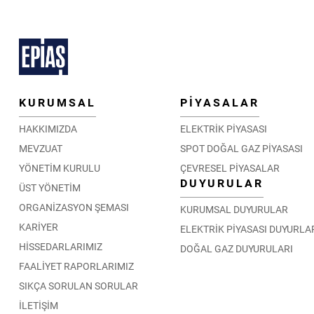
KURUMSAL
PİYASALAR
HAKKIMIZDA
ELEKTRİK PİYASASI
MEVZUAT
SPOT DOĞAL GAZ PİYASASI
YÖNETİM KURULU
ÇEVRESEL PİYASALAR
DUYURULAR
ÜST YÖNETİM
ORGANİZASYON ŞEMASI
KURUMSAL DUYURULAR
KARİYER
ELEKTRİK PİYASASI DUYURLA
HİSSEDARLARIMIZ
DOĞAL GAZ DUYURULARI
FAALİYET RAPORLARIMIZ
SIKÇA SORULAN SORULAR
İLETİŞİM