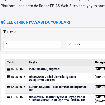
Platformu’nda hem de Rapor EPİAŞ Web Sitesinde yayımlanm
ELEKTRİK PİYASASI DUYURULARI
Filtrele
Tarih
Başlık
Kategor
15.05.2026
Planlı Bakım Çalışması
DUYU
15.05.2026
Nisan 2026 Vadeli Elektrik Piyasası
DUYU
Uzlaştırma Bildirimi
12.05.2026
Kurban Bayramı Tatili Teminat Hesaplaması
DUYU
Hk.
11.05.2026
Nisan 2026 Elektrik Piyasası Sayaç Verisi
DUYU
Yüklemeleri ve Ön Uzlaştırma Bildirimi Hk.
PIYAS