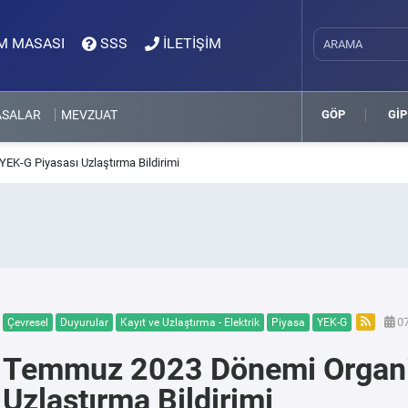
M MASASI
SSS
İLETİŞİM
ASALAR
MEVZUAT
GÖP
GİP
K-G Piyasası Uzlaştırma Bildirimi
07
Çevresel
Duyurular
Kayıt ve Uzlaştırma - Elektrik
Piyasa
YEK-G
Temmuz 2023 Dönemi Organi
Uzlaştırma Bildirimi