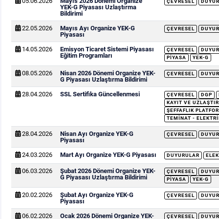
05.06.2026
Mayıs 2026 Dönemi Organize
ÇEVRESEL
DUYU
YEK-G Piyasası Uzlaştırma
Bildirimi
22.05.2026
Mayıs Ayı Organize YEK-G
ÇEVRESEL
DUYU
Piyasası
14.05.2026
Emisyon Ticaret Sistemi Piyasası
ÇEVRESEL
DUYU
Eğitim Programları
PIYASA
YEK-G
08.05.2026
Nisan 2026 Dönemi Organize YEK-
ÇEVRESEL
DUYU
G Piyasası Uzlaştırma Bildirimi
28.04.2026
SSL Sertifika Güncellenmesi
ÇEVRESEL
DGP
KAYIT VE UZLAŞTIR
ŞEFFAFLIK PLATFOR
TEMINAT - ELEKTRI
28.04.2026
Nisan Ayı Organize YEK-G
ÇEVRESEL
DUYU
Piyasası
24.03.2026
Mart Ayı Organize YEK-G Piyasası
DUYURULAR
ELEK
06.03.2026
Şubat 2026 Dönemi Organize YEK-
ÇEVRESEL
DUYU
G Piyasası Uzlaştırma Bildirimi
PIYASA
YEK-G
20.02.2026
Şubat Ayı Organize YEK-G
ÇEVRESEL
DUYU
Piyasası
06.02.2026
Ocak 2026 Dönemi Organize YEK-
ÇEVRESEL
DUYU