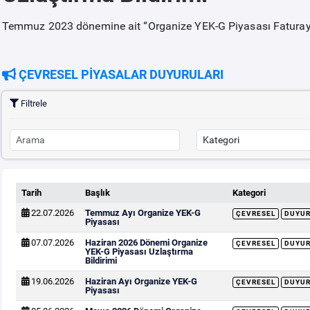
Temmuz 2023 dönemine ait “Organize YEK-G Piyasası Faturaya 
ÇEVRESEL PİYASALAR DUYURULARI
Filtrele
Tarih
Başlık
Kategori
22.07.2026
Temmuz Ayı Organize YEK-G
ÇEVRESEL
DUYU
Piyasası
07.07.2026
Haziran 2026 Dönemi Organize
ÇEVRESEL
DUYU
YEK-G Piyasası Uzlaştırma
Bildirimi
19.06.2026
Haziran Ayı Organize YEK-G
ÇEVRESEL
DUYU
Piyasası