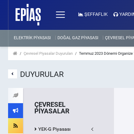
ŞEFFAFLIK
YARDI
ELEKTRİK PİYASASI
DOĞAL GAZ PİYASASI
ÇEVRESEL PİY
Çevresel Piyasalar Duyuruları
Temmuz 2023 Dönemi Organize YE
DUYURULAR
ÇEVRESEL
PİYASALAR
YEK-G Piyasası