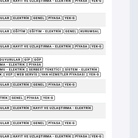
RULAR
KAYIT VE UZLAŞTIRMA - ELEKTRIK
PIYASA
YEK-G
RULAR
ELEKTRIK
GENEL
PIYASA
YEK-G
RULAR
EĞITIM
EĞITIM - ELEKTRIK
GENEL
KURUMSAL
RULAR
KAYIT VE UZLAŞTIRMA - ELEKTRIK
PIYASA
YEK-G
DUYURULAR
GİP
GÖP
MA - ELEKTRIK
PIYASA
MU - ELEKTRIK
SERBEST TÜKETICI
SISTEM - ELEKTRIK
K
VEP
WEB SERVIS
YAN HIZMETLER PIYASASI
YEK-G
RULAR
ELEKTRIK
GENEL
PIYASA
YEK-G
TRIK
GENEL
PIYASA
YEK-G
RULAR
ELEKTRIK
KAYIT VE UZLAŞTIRMA - ELEKTRIK
RULAR
ELEKTRIK
GENEL
PIYASA
YEK-G
RULAR
KAYIT VE UZLAŞTIRMA - ELEKTRIK
PIYASA
YEK-G