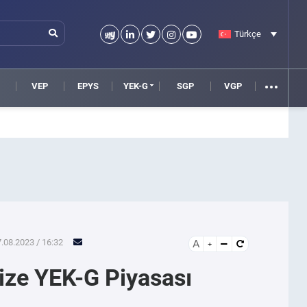
Türkçe
VEP
EPYS
YEK-G
SGP
VGP
.08.2023 / 16:32
A
ze YEK-G Piyasası