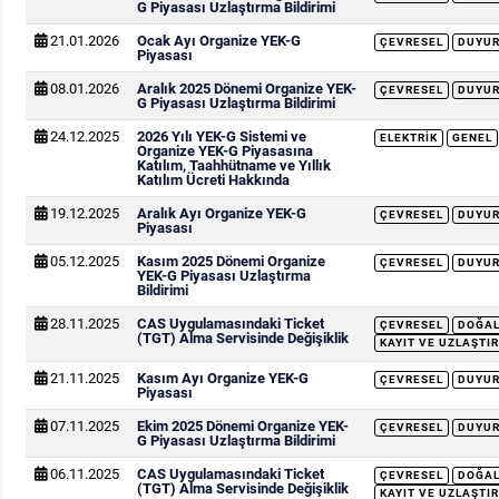
G Piyasası Uzlaştırma Bildirimi
21.01.2026
Ocak Ayı Organize YEK-G
ÇEVRESEL
DUYU
Piyasası
08.01.2026
Aralık 2025 Dönemi Organize YEK-
ÇEVRESEL
DUYU
G Piyasası Uzlaştırma Bildirimi
24.12.2025
2026 Yılı YEK-G Sistemi ve
ELEKTRIK
GENEL
Organize YEK-G Piyasasına
Katılım, Taahhütname ve Yıllık
Katılım Ücreti Hakkında
19.12.2025
Aralık Ayı Organize YEK-G
ÇEVRESEL
DUYU
Piyasası
05.12.2025
Kasım 2025 Dönemi Organize
ÇEVRESEL
DUYU
YEK-G Piyasası Uzlaştırma
Bildirimi
28.11.2025
CAS Uygulamasındaki Ticket
ÇEVRESEL
DOĞAL
(TGT) Alma Servisinde Değişiklik
KAYIT VE UZLAŞTIR
21.11.2025
Kasım Ayı Organize YEK-G
ÇEVRESEL
DUYU
Piyasası
07.11.2025
Ekim 2025 Dönemi Organize YEK-
ÇEVRESEL
DUYU
G Piyasası Uzlaştırma Bildirimi
06.11.2025
CAS Uygulamasındaki Ticket
ÇEVRESEL
DOĞAL
(TGT) Alma Servisinde Değişiklik
KAYIT VE UZLAŞTIR