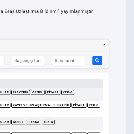
Esas Uzlaştırma Bildirimi” yayımlanmıştır.
RULAR
ELEKTRIK
GENEL
PIYASA
YEK-G
RULAR
KAYIT VE UZLAŞTIRMA - ELEKTRIK
PIYASA
YEK-G
RULAR
GENEL
PIYASA
YEK-G