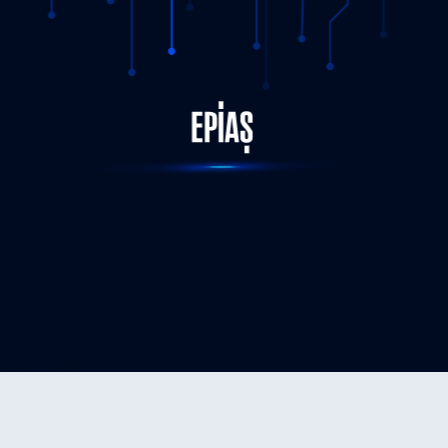
EPİAŞ Tarafından, Independent System and Market
Operator (ISMO) ve Central Power Purchasing Agency
STATUS-COMPLETED
(CPPA-G) Heyetine Teknik Eğitim Programı Düzenlendi
07.11.2025
DETAY