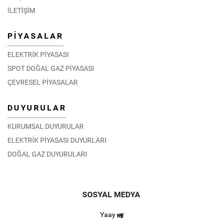
EPİAŞ Teknik Ekibi Umman’da Düzenlenen Eğitim
İLETİŞİM
Programına Katıldı
06.02.2026
PİYASALAR
DETAY
ELEKTRİK PİYASASI
SPOT DOĞAL GAZ PİYASASI
ÇEVRESEL PİYASALAR
DUYURULAR
KURUMSAL DUYURULAR
ELEKTRİK PİYASASI DUYURLARI
DOĞAL GAZ DUYURULARI
SOSYAL MEDYA
Yaay
Moğolistan Enerji Düzenleme Komisyonu EPİAŞ’ı ziyaret
etti.