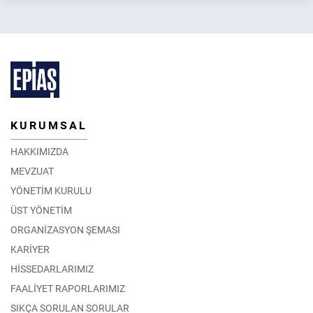
2026 Yılı İlkbahar Dönemi Enerji Piyasası Eğitimleri
30.03.2026
DETAY
KURUMSAL
HAKKIMIZDA
MEVZUAT
YÖNETİM KURULU
ÜST YÖNETİM
ORGANİZASYON ŞEMASI
KARİYER
HİSSEDARLARIMIZ
FAALİYET RAPORLARIMIZ
SIKÇA SORULAN SORULAR