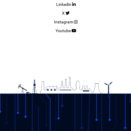
Linkedin
19.12.2025
X
DETAY
Instagram
Youtube
11. Şeffaflık Çalıştay’ı EPİAŞ’ın Yeni Merkezinde
Gerçekleştirildi.
28.11.2025
DETAY