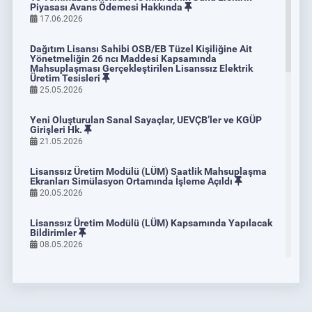
Geliştirilmesi İçin Mutabakat Belgesi İmzaladı
Piyasası Avans Ödemesi Hakkında
17.06.2026
04.06.2026
DETAY
Dağıtım Lisansı Sahibi OSB/EB Tüzel Kişiliğine Ait
Yönetmeliğin 26 ncı Maddesi Kapsamında
Mahsuplaşması Gerçekleştirilen Lisanssız Elektrik
Üretim Tesisleri
25.05.2026
Yeni Oluşturulan Sanal Sayaçlar, UEVÇB’ler ve KGÜP
Girişleri Hk.
21.05.2026
Lisanssız Üretim Modülü (LÜM) Saatlik Mahsuplaşma
Ekranları Simülasyon Ortamında İşleme Açıldı
20.05.2026
Lisanssız Üretim Modülü (LÜM) Kapsamında Yapılacak
Bildirimler
08.05.2026
Emisyon Ticaret Sistemi Piyasası Eğitim Programları
Dâhilî Bilgi Platformu Simülasyon Ortamında Kullanıma
14.05.2026
Açıldı
30.04.2026
DETAY