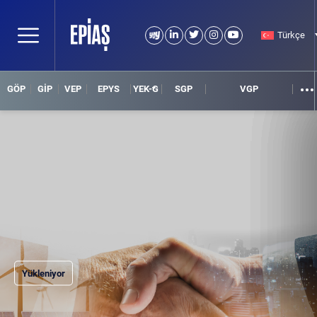
Türkçe
GÖP
GİP
VEP
EPYS
YEK-G
SGP
VGP
Yükleniyor