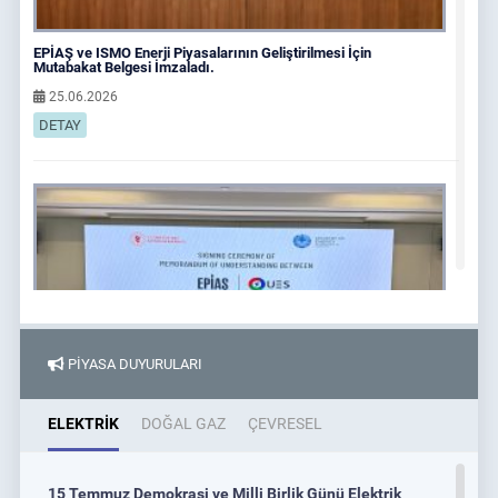
EPİAŞ ve ISMO Enerji Piyasalarının Geliştirilmesi İçin
Mutabakat Belgesi İmzaladı.
25.06.2026
DETAY
PİYASA DUYURULARI
ELEKTRİK
DOĞAL GAZ
ÇEVRESEL
EPİAŞ ve Uzenergosotish JSC, Enerji Piyasalarının
15 Temmuz Demokrasi ve Milli Birlik Günü Elektrik