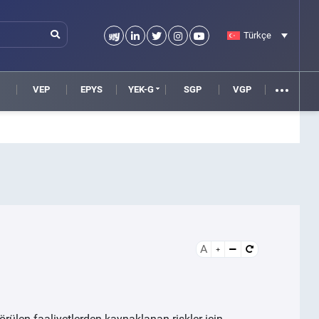
Türkçe
VEP
EPYS
YEK-G
SGP
VGP
A
rülen faaliyetlerden kaynaklanan riskler için