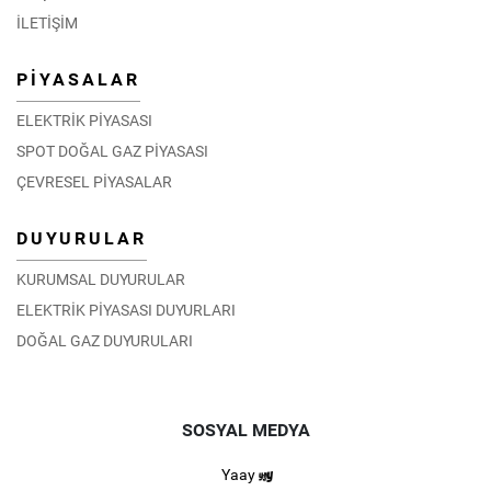
EPİAŞ Teknik Ekibi Umman’da Düzenlenen Eğitim
İLETİŞİM
Programına Katıldı
06.02.2026
PİYASALAR
DETAY
ELEKTRİK PİYASASI
SPOT DOĞAL GAZ PİYASASI
ÇEVRESEL PİYASALAR
DUYURULAR
KURUMSAL DUYURULAR
ELEKTRİK PİYASASI DUYURLARI
DOĞAL GAZ DUYURULARI
SOSYAL MEDYA
Yaay
Moğolistan Enerji Düzenleme Komisyonu EPİAŞ’ı ziyaret
etti.