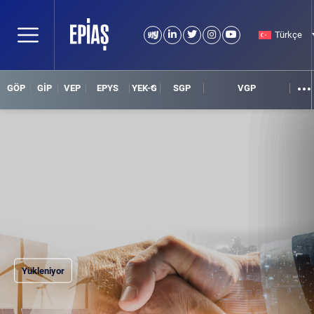
Türkçe
GÖP
GİP
VEP
EPYS
YEK-G
SGP
VGP
Yükleniyor