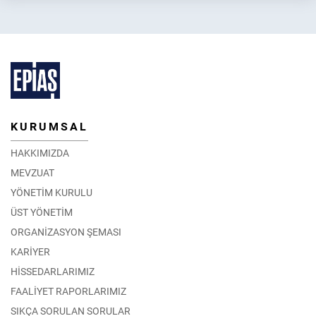
2026 Yılı İlkbahar Dönemi Enerji Piyasası Eğitimleri
30.03.2026
DETAY
KURUMSAL
HAKKIMIZDA
MEVZUAT
YÖNETİM KURULU
ÜST YÖNETİM
ORGANİZASYON ŞEMASI
KARİYER
HİSSEDARLARIMIZ
FAALİYET RAPORLARIMIZ
SIKÇA SORULAN SORULAR