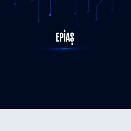
EPİAŞ Tarafından, Independent System and Market
Operator (ISMO) ve Central Power Purchasing Agency
STATUS-COMPLETED
(CPPA-G) Heyetine Teknik Eğitim Programı Düzenlendi
07.11.2025
DETAY