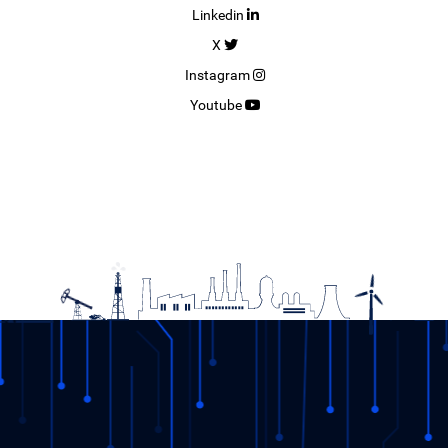
Linkedin
19.12.2025
X
DETAY
Instagram
Youtube
11. Şeffaflık Çalıştay’ı EPİAŞ’ın Yeni Merkezinde
Gerçekleştirildi.
28.11.2025
DETAY