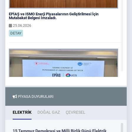
EPİAŞ ve ISMO Enerji Piyasalarının Geliştirilmesi İçin
Mutabakat Belgesi İmzaladı.
25.06.2026
DETAY
PİYASA DUYURULARI
ELEKTRİK
DOĞAL GAZ
ÇEVRESEL
EPİAŞ ve Uzenergosotish JSC, Enerji Piyasalarının
15 Temmuz Demokrasi ve Milli Birlik Günü Elektrik