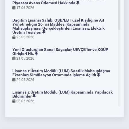
Geliştirilmesi İçin Mutabakat Belgesi İmzaladı
Piyasası Avans Ödemesi Hakkında
17.06.2026
04.06.2026
DETAY
Dağıtım Lisansı Sahibi OSB/EB Tüzel Kişiliğine Ait
Yönetmeliğin 26 ncı Maddesi Kapsamında
Mahsuplaşması Gerçekleştirilen Lisanssız Elektrik
Üretim Tesisleri
25.05.2026
Yeni Oluşturulan Sanal Sayaçlar, UEVÇB’ler ve KGÜP
Girişleri Hk.
21.05.2026
Lisanssız Üretim Modülü (LÜM) Saatlik Mahsuplaşma
Ekranları Simülasyon Ortamında İşleme Açıldı
20.05.2026
Lisanssız Üretim Modülü (LÜM) Kapsamında Yapılacak
Bildirimler
08.05.2026
Emisyon Ticaret Sistemi Piyasası Eğitim Programları
Dâhilî Bilgi Platformu Simülasyon Ortamında Kullanıma
14.05.2026
Açıldı
30.04.2026
DETAY