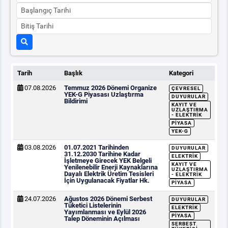
Tarih
Başlık
Kategori
07.08.2026
Temmuz 2026 Dönemi Organize
ÇEVRESEL
YEK-G Piyasası Uzlaştırma
DUYURULAR
Bildirimi
KAYIT VE
UZLAŞTIRMA
- ELEKTRIK
PIYASA
YEK-G
03.08.2026
01.07.2021 Tarihinden
DUYURULAR
31.12.2030 Tarihine Kadar
ELEKTRIK
İşletmeye Girecek YEK Belgeli
KAYIT VE
Yenilenebilir Enerji Kaynaklarına
UZLAŞTIRMA
Dayalı Elektrik Üretim Tesisleri
- ELEKTRIK
İçin Uygulanacak Fiyatlar Hk.
PIYASA
24.07.2026
Ağustos 2026 Dönemi Serbest
DUYURULAR
Tüketici Listelerinin
ELEKTRIK
Yayımlanması ve Eylül 2026
PIYASA
Talep Döneminin Açılması
SERBEST