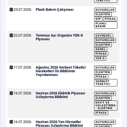
TÜKETICI
23.07.2026
Planlı Bakım Çalışması
DUYURULAR
ELEKTRIK
GİP
PIYASA
PLANLI
BAKIM
22.07.2026
Temmuz Ayı Organize YEK-G
ÇEVRESEL
Piyasası
DUYURULAR
ELEKTRIK
GENEL
PIYASA
YEK-G
17.07.2026
Ağustos 2026 Serbest Tüketici
DUYURULAR
Hareketleri Ön Bildirimin
ELEKTRIK
Yayınlanması
PIYASA
SERBEST
TÜKETICI
16.07.2026
Haziran 2026 Elektrik Piyasası
DUYURULAR
Uzlaştırma Bildirimi
ELEKTRIK
KAYIT VE
UZLAŞTIRMA
- ELEKTRIK
PIYASA
16.07.2026
Haziran 2026 Yan Hizmetler
DUYURULAR
Piyasası Uzlaştırma Bildirimi
ELEKTRIK