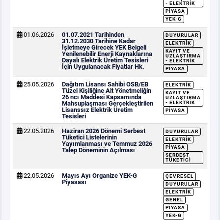
- ELEKTRIK
PIYASA
YEK-G
01.06.2026
01.07.2021 Tarihinden
DUYURULAR
31.12.2030 Tarihine Kadar
ELEKTRIK
İşletmeye Girecek YEK Belgeli
KAYIT VE
Yenilenebilir Enerji Kaynaklarına
UZLAŞTIRMA
Dayalı Elektrik Üretim Tesisleri
- ELEKTRIK
İçin Uygulanacak Fiyatlar Hk.
PIYASA
25.05.2026
Dağıtım Lisansı Sahibi OSB/EB
ELEKTRIK
Tüzel Kişiliğine Ait Yönetmeliğin
KAYIT VE
26 ncı Maddesi Kapsamında
UZLAŞTIRMA
Mahsuplaşması Gerçekleştirilen
- ELEKTRIK
Lisanssız Elektrik Üretim
PIYASA
Tesisleri
22.05.2026
Haziran 2026 Dönemi Serbest
DUYURULAR
Tüketici Listelerinin
ELEKTRIK
Yayımlanması ve Temmuz 2026
PIYASA
Talep Döneminin Açılması
SERBEST
TÜKETICI
22.05.2026
Mayıs Ayı Organize YEK-G
ÇEVRESEL
Piyasası
DUYURULAR
ELEKTRIK
GENEL
PIYASA
YEK-G