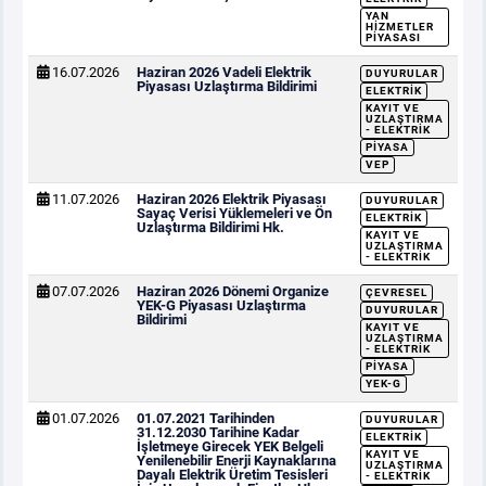
YAN
HIZMETLER
PIYASASI
16.07.2026
Haziran 2026 Vadeli Elektrik
DUYURULAR
Piyasası Uzlaştırma Bildirimi
ELEKTRIK
KAYIT VE
UZLAŞTIRMA
- ELEKTRIK
PIYASA
VEP
11.07.2026
Haziran 2026 Elektrik Piyasası
DUYURULAR
Sayaç Verisi Yüklemeleri ve Ön
ELEKTRIK
Uzlaştırma Bildirimi Hk.
KAYIT VE
UZLAŞTIRMA
- ELEKTRIK
07.07.2026
Haziran 2026 Dönemi Organize
ÇEVRESEL
YEK-G Piyasası Uzlaştırma
DUYURULAR
Bildirimi
KAYIT VE
UZLAŞTIRMA
- ELEKTRIK
PIYASA
YEK-G
01.07.2026
01.07.2021 Tarihinden
DUYURULAR
31.12.2030 Tarihine Kadar
ELEKTRIK
İşletmeye Girecek YEK Belgeli
KAYIT VE
Yenilenebilir Enerji Kaynaklarına
UZLAŞTIRMA
Dayalı Elektrik Üretim Tesisleri
- ELEKTRIK