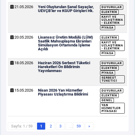
21.05.2026
Yeni Oluşturulan Sanal Sayaçlar,
DUYURULAR
UEVÇB’ler ve KGÜP Girişleri Hk.
ELEKTRIK
KAYIT VE
UZLAŞTIRMA
- ELEKTRIK
PIYASA
20.05.2026
Lisanssız Üretim Modülü (LÜM)
ELEKTRIK
Saatlik Mahsuplaşma Ekranları
KAYIT VE
Simülasyon Ortamında İşleme
UZLAŞTIRMA
Açıldı
- ELEKTRIK
PIYASA
18.05.2026
Haziran 2026 Serbest Tüketici
DUYURULAR
Hareketleri Ön Bildirimin
ELEKTRIK
Yayınlanması
PIYASA
SERBEST
TÜKETICI
15.05.2026
Nisan 2026 Yan Hizmetler
DUYURULAR
Piyasası Uzlaştırma Bildirimi
ELEKTRIK
GENEL
YAN
HIZMETLER
PIYASASI
Sayfa: 1 / 59
1
2
3
…
59
»