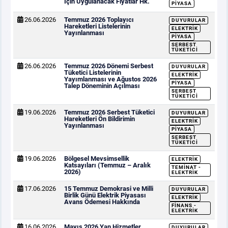
İçin Uygulanacak Fiyatlar Hk.
PIYASA
26.06.2026
Temmuz 2026 Toplayıcı
DUYURULAR
Hareketleri Listelerinin
ELEKTRIK
Yayınlanması
PIYASA
SERBEST
TÜKETICI
26.06.2026
Temmuz 2026 Dönemi Serbest
DUYURULAR
Tüketici Listelerinin
ELEKTRIK
Yayımlanması ve Ağustos 2026
PIYASA
Talep Döneminin Açılması
SERBEST
TÜKETICI
19.06.2026
Temmuz 2026 Serbest Tüketici
DUYURULAR
Hareketleri Ön Bildirimin
ELEKTRIK
Yayınlanması
PIYASA
SERBEST
TÜKETICI
19.06.2026
Bölgesel Mevsimsellik
ELEKTRIK
Katsayıları (Temmuz – Aralık
TEMINAT -
2026)
ELEKTRIK
17.06.2026
15 Temmuz Demokrasi ve Milli
DUYURULAR
Birlik Günü Elektrik Piyasası
ELEKTRIK
Avans Ödemesi Hakkında
FINANS -
ELEKTRIK
16.06.2026
Mayıs 2026 Yan Hizmetler
DUYURULAR