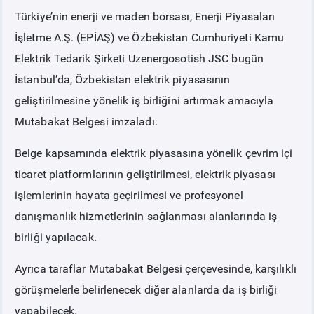
Türkiye’nin enerji ve maden borsası, Enerji Piyasaları
PİYASA
KAYIT
SÜRECİ
İşletme A.Ş. (EPİAŞ) ve Özbekistan Cumhuriyeti Kamu
Elektrik Tedarik Şirketi Uzenergosotish JSC bugün
SERBEST TÜKETİCİ
İstanbul’da, Özbekistan elektrik piyasasının
geliştirilmesine yönelik iş birliğini artırmak amacıyla
MALİ UZLAŞTIRMA
Mutabakat Belgesi imzaladı.
Belge kapsamında elektrik piyasasına yönelik çevrim içi
TEMİNAT
ticaret platformlarının geliştirilmesi, elektrik piyasası
işlemlerinin hayata geçirilmesi ve profesyonel
BÜLTENLER
danışmanlık hizmetlerinin sağlanması alanlarında iş
birliği yapılacak.
DUYURULAR
Ayrıca taraflar Mutabakat Belgesi çerçevesinde, karşılıklı
BT HİZMET YÖNETİM SİSTEMİ POLİTİKAMIZ
görüşmelerle belirlenecek diğer alanlarda da iş birliği
yapabilecek.