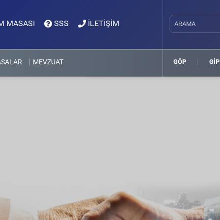
M MASASI
SSS
İLETİŞİM
ASALAR
MEVZUAT
GÖP
GİP