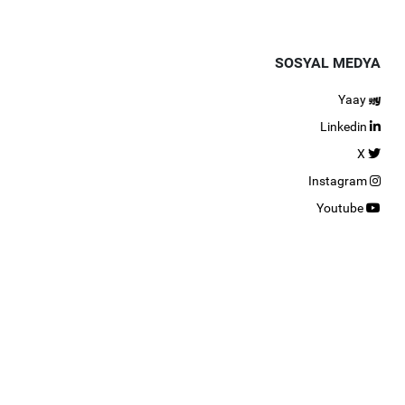
emeleri ve Ön Uzlaştırma Bildirimi Hk.
SOSYAL MEDYA
zlaştırma Bildirimi
Yaay
 İşletmeye Girecek YEK Belgeli Yenilenebilir Enerji Kaynaklarına
Linkedin
 Fiyatlar Hk.
X
Instagram
Youtube