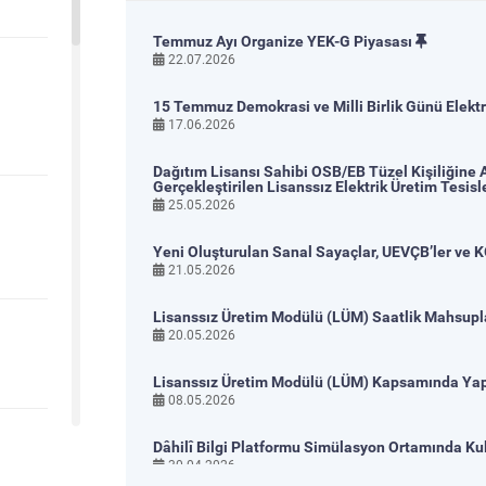
(TL/MWh)
AOF
00:00
3.457,47
01:00
3.349,28
0
Temmuz Ayı Organize YEK-G Piyasası
(TL/MWh)
22.07.2026
15 Temmuz Demokrasi ve Milli Birlik Günü Elek
17.06.2026
Dağıtım Lisansı Sahibi OSB/EB Tüzel Kişiliğin
Gerçekleştirilen Lisanssız Elektrik Üretim Tesisl
25.05.2026
Yeni Oluşturulan Sanal Sayaçlar, UEVÇB’ler ve K
21.05.2026
Lisanssız Üretim Modülü (LÜM) Saatlik Mahsupl
20.05.2026
Lisanssız Üretim Modülü (LÜM) Kapsamında Yapı
08.05.2026
Dâhilî Bilgi Platformu Simülasyon Ortamında Ku
30.04.2026