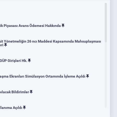
2:00
3.145,34
03:00
3.042,61
04:00
3.137,04
05:00
3
trik Piyasası Avans Ödemesi Hakkında
e Ait Yönetmeliğin 26 ncı Maddesi Kapsamında Mahsuplaşması
eri
GÜP Girişleri Hk.
aşma Ekranları Simülasyon Ortamında İşleme Açıldı
lacak Bildirimler
llanıma Açıldı