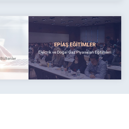
 İşletmeye Girecek YEK Belgeli Yenilenebilir Enerji Kaynaklarına
 Fiyatlar Hk.
nin Yayımlanması ve Eylül 2026 Talep Döneminin Açılması
EPİAŞ EĞİTİMLER
Elektrik ve Doğal Gaz Piyasaları Eğitimleri
k Bültenler
ildirimin Yayınlanması
imi
Bildirimi
 Bildirimi