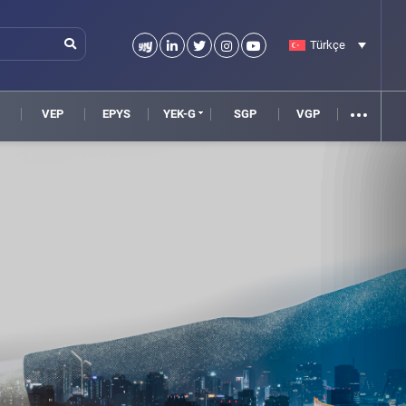
Türkçe
VEP
EPYS
YEK-G
SGP
VGP