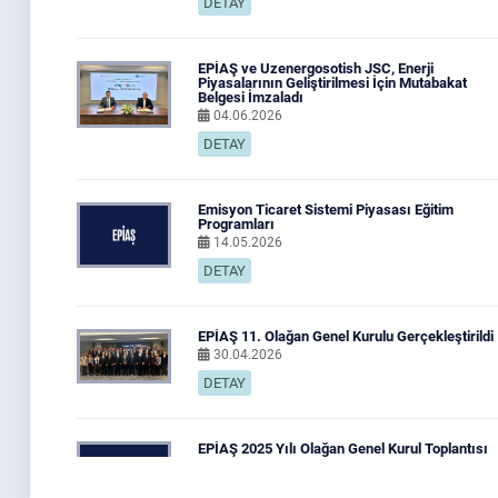
DETAY
EPİAŞ ve Uzenergosotish JSC, Enerji
Piyasalarının Geliştirilmesi İçin Mutabakat
Belgesi İmzaladı
04.06.2026
DETAY
Emisyon Ticaret Sistemi Piyasası Eğitim
Programları
14.05.2026
DETAY
EPİAŞ 11. Olağan Genel Kurulu Gerçekleştirildi
30.04.2026
DETAY
EPİAŞ 2025 Yılı Olağan Genel Kurul Toplantısı
03.04.2026
DETAY