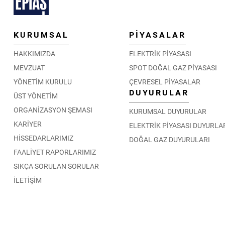
DETAY
EPİAŞ Tarafından, Independent System and
KURUMSAL
PİYASALAR
Market Operator (ISMO) ve Central Power
Purchasing Agency (CPPA-G) Heyetine Teknik
Eğitim Programı Düzenlendi
HAKKIMIZDA
ELEKTRİK PİYASASI
07.11.2025
MEVZUAT
SPOT DOĞAL GAZ PİYASASI
DETAY
YÖNETİM KURULU
ÇEVRESEL PİYASALAR
DUYURULAR
ÜST YÖNETİM
EPİAŞ Tarafından AZERENERJİ Heyetine
Yönelik Eğitim Programı Düzenlendi
ORGANİZASYON ŞEMASI
KURUMSAL DUYURULAR
14.10.2025
KARİYER
ELEKTRİK PİYASASI DUYURLA
DETAY
HİSSEDARLARIMIZ
DOĞAL GAZ DUYURULARI
FAALİYET RAPORLARIMIZ
Piyasa Eğitimleri – Sonbahar Dönemi
SIKÇA SORULAN SORULAR
04.09.2025
İLETİŞİM
DETAY
EPYS Yan Hizmetler Uzlaştırması Modülü
Simülasyon Ortamında İşleme Açıldı