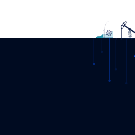
27.02.2025
DETAY
EPİAŞ, tedarikçilerle tüketicileri buluşturan yen
bir platformu devreye alıyor
10.01.2025
DETAY
10. Şeffaflık Çalıştayı Enerji ve Tabii Kaynaklar
Bakan Yardımcısı Dr. Zafer Demircan’ın
katılımı ile çevrim içi olarak 16 Aralık 2024
tarihinde gerçekleşti.
17.12.2024
DETAY
EPİAŞ ile VERRA Arasında Gönüllü Karbon
Piyasalarının Gelişimini Desteklemek Amacıyl
İş Birliği Kararı Alındı
23.08.2024
DETAY