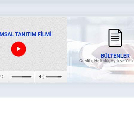
01.07.2021 Tarihinden 31.12.2030 Tarihine Kadar
Dayalı Elektrik Üretim Tesisleri İçin Uygulanacak
03.08.2026
Ağustos 2026 Dönemi Serbest Tüketici Listeleri
MSAL TANITIM FİLMİ
24.07.2026
Planlı Bakım Çalışması
23.07.2026
BÜLTENLER
Günlük, Haftalık, Aylık ve Yıllı
Ağustos 2026 Serbest Tüketici Hareketleri Ön B
17.07.2026
Haziran 2026 Elektrik Piyasası Uzlaştırma Bildir
16.07.2026
Haziran 2026 Yan Hizmetler Piyasası Uzlaştırma 
16.07.2026
Haziran 2026 Vadeli Elektrik Piyasası Uzlaştırma
16.07.2026