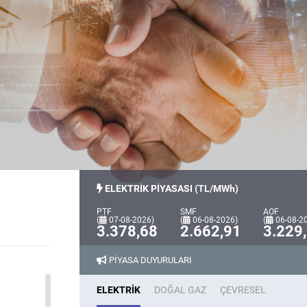
ELEKTRİK
PİYASASI (TL/MWh)
PTF
SMF
AOF
(
07-08-2026
)
(
06-08-2026
)
(
06-08-2
3.378,68
2.662,91
3.229
PİYASA DUYURULARI
PTF
21:00
3.600,00
22:00
3.200,01
2
(TL/MWh)
ELEKTRİK
DOĞAL GAZ
ÇEVRESEL
SMF
21:00
2.600,00
22:00
2.501,00
2