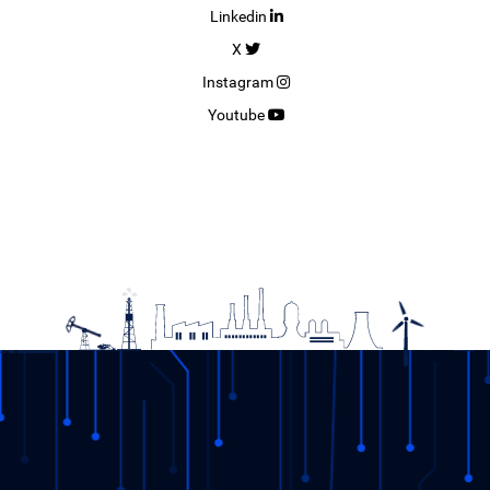
Linkedin
19.12.2025
X
DETAY
Instagram
Youtube
11. Şeffaflık Çalıştay’ı EPİAŞ’ın Yeni Merkezinde
Gerçekleştirildi.
28.11.2025
DETAY