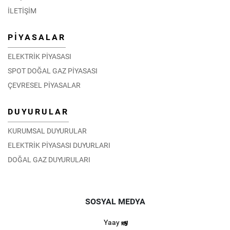
EPİAŞ Teknik Ekibi Umman’da Düzenlenen Eğitim
İLETİŞİM
Programına Katıldı
06.02.2026
PİYASALAR
DETAY
ELEKTRİK PİYASASI
SPOT DOĞAL GAZ PİYASASI
ÇEVRESEL PİYASALAR
DUYURULAR
KURUMSAL DUYURULAR
ELEKTRİK PİYASASI DUYURLARI
DOĞAL GAZ DUYURULARI
SOSYAL MEDYA
Yaay
Moğolistan Enerji Düzenleme Komisyonu EPİAŞ’ı ziyaret
etti.