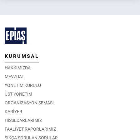
2026 Yılı İlkbahar Dönemi Enerji Piyasası Eğitimleri
30.03.2026
DETAY
KURUMSAL
HAKKIMIZDA
MEVZUAT
YÖNETİM KURULU
ÜST YÖNETİM
ORGANİZASYON ŞEMASI
KARİYER
HİSSEDARLARIMIZ
FAALİYET RAPORLARIMIZ
SIKÇA SORULAN SORULAR