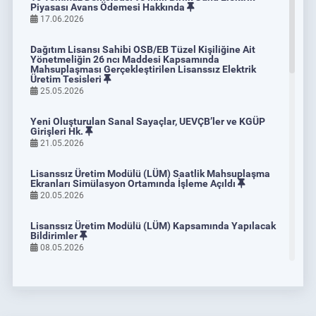
Geliştirilmesi İçin Mutabakat Belgesi İmzaladı
Piyasası Avans Ödemesi Hakkında
17.06.2026
04.06.2026
DETAY
Dağıtım Lisansı Sahibi OSB/EB Tüzel Kişiliğine Ait
Yönetmeliğin 26 ncı Maddesi Kapsamında
Mahsuplaşması Gerçekleştirilen Lisanssız Elektrik
Üretim Tesisleri
25.05.2026
Yeni Oluşturulan Sanal Sayaçlar, UEVÇB’ler ve KGÜP
Girişleri Hk.
21.05.2026
Lisanssız Üretim Modülü (LÜM) Saatlik Mahsuplaşma
Ekranları Simülasyon Ortamında İşleme Açıldı
20.05.2026
Lisanssız Üretim Modülü (LÜM) Kapsamında Yapılacak
Bildirimler
08.05.2026
Emisyon Ticaret Sistemi Piyasası Eğitim Programları
Dâhilî Bilgi Platformu Simülasyon Ortamında Kullanıma
14.05.2026
Açıldı
30.04.2026
DETAY