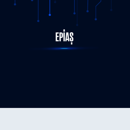
EPİAŞ Tarafından, Independent System and Market
Operator (ISMO) ve Central Power Purchasing Agency
STATUS-COMPLETED
(CPPA-G) Heyetine Teknik Eğitim Programı Düzenlendi
07.11.2025
DETAY