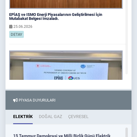
EPİAŞ ve ISMO Enerji Piyasalarının Geliştirilmesi İçin
Mutabakat Belgesi İmzaladı.
25.06.2026
DETAY
PİYASA DUYURULARI
ELEKTRİK
DOĞAL GAZ
ÇEVRESEL
EPİAŞ ve Uzenergosotish JSC, Enerji Piyasalarının
15 Temmuz Demokrasi ve Milli Birlik Günü Elektrik