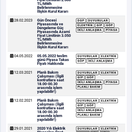
TL/MWh
Belirlenmesine
İlişkin Kurul Kararı
28.02.2023
Gün Öncesi
DGP
DUYURULAR
Piyasasında ve
ELEKTRIK
GİP
GÖP
Dengeleme Güç
İKILI ANLAŞMA
PIYASA
Piyasasında Azami
Fiyat Limitinin 3.050
TL/MWh
Belirlenmesine
İlişkin Kurul Kararı
04.05.2022
05.05.2022 teslim
DUYURULAR
ELEKTRIK
günü Piyasa Takas
GÖP
İKILI ANLAŞMA
Fiyatı Hakkında
12.03.2021
Planlı Bakım
DUYURULAR
ELEKTRIK
Çalışması (İlgili
GİP
GÖP
kontratlara saat
İKILI ANLAŞMA
PIYASA
18.00-00.30
PLANLI BAKIM
arasında işlem
yapılabilir!)
12.02.2021
Planlı Bakım
DUYURULAR
ELEKTRIK
Çalışması (İlgili
GİP
GÖP
kontratlara saat
İKILI ANLAŞMA
18.00-00.30
PLANLI BAKIM
arasında işlem
yapılabilir!)
29.01.2021
2020 Yılı Elektrik
DUYURULAR
ELEKTRIK