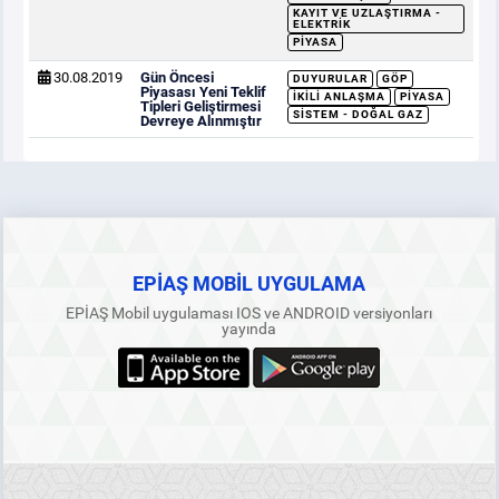
KAYIT VE UZLAŞTIRMA -
ELEKTRIK
PIYASA
30.08.2019
Gün Öncesi
DUYURULAR
GÖP
Piyasası Yeni Teklif
İKILI ANLAŞMA
PIYASA
Tipleri Geliştirmesi
SISTEM - DOĞAL GAZ
Devreye Alınmıştır
EPİAŞ MOBİL UYGULAMA
EPİAŞ Mobil uygulaması IOS ve ANDROID versiyonları
yayında