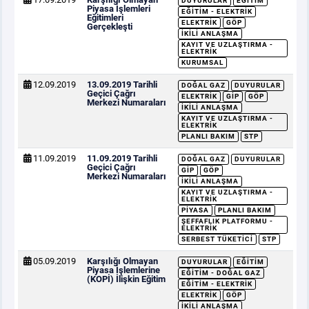
DUYURULAR
EĞITIM
Piyasa İşlemleri
EĞITIM - ELEKTRIK
Eğitimleri
ELEKTRIK
GÖP
Gerçekleşti
İKILI ANLAŞMA
KAYIT VE UZLAŞTIRMA -
ELEKTRIK
KURUMSAL
12.09.2019
13.09.2019 Tarihli
DOĞAL GAZ
DUYURULAR
Geçici Çağrı
ELEKTRIK
GİP
GÖP
Merkezi Numaraları
İKILI ANLAŞMA
KAYIT VE UZLAŞTIRMA -
ELEKTRIK
PLANLI BAKIM
STP
11.09.2019
11.09.2019 Tarihli
DOĞAL GAZ
DUYURULAR
Geçici Çağrı
GİP
GÖP
Merkezi Numaraları
İKILI ANLAŞMA
KAYIT VE UZLAŞTIRMA -
ELEKTRIK
PIYASA
PLANLI BAKIM
ŞEFFAFLIK PLATFORMU -
ELEKTRIK
SERBEST TÜKETICI
STP
05.09.2019
Karşılığı Olmayan
DUYURULAR
EĞITIM
Piyasa İşlemlerine
EĞITIM - DOĞAL GAZ
(KOPİ) İlişkin Eğitim
EĞITIM - ELEKTRIK
ELEKTRIK
GÖP
İKILI ANLAŞMA