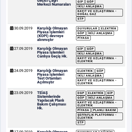
Geçici Çağrı
GİP
GÖP
Merkezi Numaraları
İKILI ANLAŞMA
KAYIT VE UZLAŞTIRMA -
DOĞAL GAZ
STP
30.09.2019
Karşılığı Olmayan
DUYURULAR
ELEKTRIK
Piyasa İşlemleri
GÖP
İKILI ANLAŞMA
(KOPİ) devreye
PIYASA
alınmıştır
27.09.2019
Karşılığı Olmayan
GİP
GÖP
Piyasa İşlemleri
İKILI ANLAŞMA
Canlıya Geçiş Hk.
KAYIT VE UZLAŞTIRMA -
ELEKTRIK
24.09.2019
Karşılığı Olmayan
ELEKTRIK
GÖP
Piyasa İşlemleri
İKILI ANLAŞMA
Test Ortamları
KAYIT VE UZLAŞTIRMA -
Açılmıştır
ELEKTRIK
23.09.2019
TEİAŞ
DGP
ELEKTRIK
GİP
Sistemlerinde
GÖP
İKILI ANLAŞMA
Yapılacak Planlı
KAYIT VE UZLAŞTIRMA -
Bakım Çalışması
ELEKTRIK
Hk.
PIYASA
PLANLI BAKIM
ŞEFFAFLIK PLATFORMU -
ELEKTRIK
STP
17.09.2019
Karşılığı Olmayan