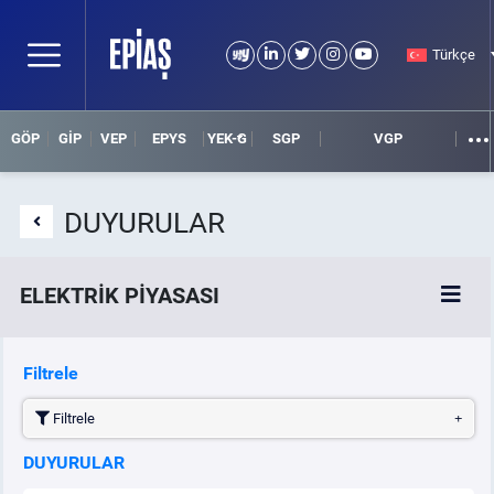
Türkçe
GÖP
GİP
VEP
EPYS
YEK-G
SGP
VGP
DUYURULAR
ELEKTRİK PİYASASI
SPOT ELEKTRİK PİYASALARI
Filtrele
Filtrele
ÖRNEK FİNANS BELGELERİ
DUYURULAR
VADELİ ELEKTRİK PİYASASI