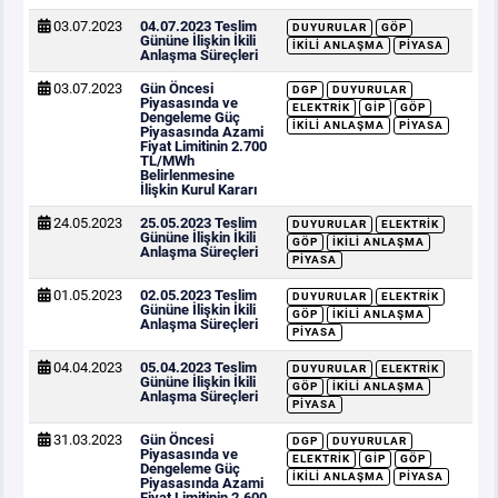
03.07.2023
04.07.2023 Teslim
DUYURULAR
GÖP
Gününe İlişkin İkili
İKILI ANLAŞMA
PIYASA
Anlaşma Süreçleri
03.07.2023
Gün Öncesi
DGP
DUYURULAR
Piyasasında ve
ELEKTRIK
GİP
GÖP
Dengeleme Güç
İKILI ANLAŞMA
PIYASA
Piyasasında Azami
Fiyat Limitinin 2.700
TL/MWh
Belirlenmesine
İlişkin Kurul Kararı
24.05.2023
25.05.2023 Teslim
DUYURULAR
ELEKTRIK
Gününe İlişkin İkili
GÖP
İKILI ANLAŞMA
Anlaşma Süreçleri
PIYASA
01.05.2023
02.05.2023 Teslim
DUYURULAR
ELEKTRIK
Gününe İlişkin İkili
GÖP
İKILI ANLAŞMA
Anlaşma Süreçleri
PIYASA
04.04.2023
05.04.2023 Teslim
DUYURULAR
ELEKTRIK
Gününe İlişkin İkili
GÖP
İKILI ANLAŞMA
Anlaşma Süreçleri
PIYASA
31.03.2023
Gün Öncesi
DGP
DUYURULAR
Piyasasında ve
ELEKTRIK
GİP
GÖP
Dengeleme Güç
İKILI ANLAŞMA
PIYASA
Piyasasında Azami
Fiyat Limitinin 2.600