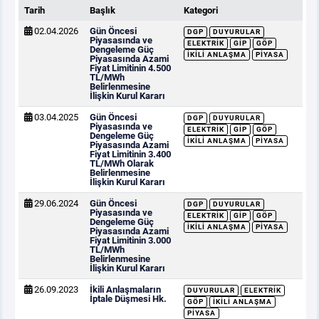
Tarih
Başlık
Kategori
02.04.2026
Gün Öncesi
DGP
DUYURULAR
PİYASA
KAYIT
SÜRECİ
Piyasasında ve
ELEKTRIK
GİP
GÖP
Dengeleme Güç
İKILI ANLAŞMA
PIYASA
Piyasasında Azami
Fiyat Limitinin 4.500
SERBEST TÜKETİCİ
TL/MWh
Belirlenmesine
İlişkin Kurul Kararı
03.04.2025
Gün Öncesi
MALİ UZLAŞTIRMA
DGP
DUYURULAR
Piyasasında ve
ELEKTRIK
GİP
GÖP
Dengeleme Güç
İKILI ANLAŞMA
PIYASA
Piyasasında Azami
Fiyat Limitinin 3.400
TEMİNAT
TL/MWh Olarak
Belirlenmesine
İlişkin Kurul Kararı
BÜLTENLER
29.06.2024
Gün Öncesi
DGP
DUYURULAR
Piyasasında ve
ELEKTRIK
GİP
GÖP
Dengeleme Güç
İKILI ANLAŞMA
PIYASA
Piyasasında Azami
Fiyat Limitinin 3.000
DUYURULAR
TL/MWh
Belirlenmesine
İlişkin Kurul Kararı
BT HİZMET YÖNETİM SİSTEMİ POLİTİKAMIZ
26.09.2023
İkili Anlaşmaların
DUYURULAR
ELEKTRIK
İptale Düşmesi Hk.
GÖP
İKILI ANLAŞMA
PIYASA