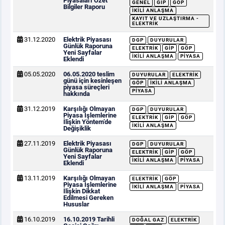
Piyasaları Özet
GENEL
GİP
GÖP
Bilgiler Raporu
İKILI ANLAŞMA
KAYIT VE UZLAŞTIRMA -
ELEKTRIK
31.12.2020
Elektrik Piyasası
DGP
DUYURULAR
Günlük Raporuna
ELEKTRIK
GİP
GÖP
Yeni Sayfalar
İKILI ANLAŞMA
PIYASA
Eklendi
05.05.2020
06.05.2020 teslim
DUYURULAR
ELEKTRIK
günü için kesinleşen
GÖP
İKILI ANLAŞMA
piyasa süreçleri
PIYASA
hakkında
31.12.2019
Karşılığı Olmayan
DGP
DUYURULAR
Piyasa İşlemlerine
ELEKTRIK
GİP
GÖP
İlişkin Yöntem’de
İKILI ANLAŞMA
Değişiklik
27.11.2019
Elektrik Piyasası
DGP
DUYURULAR
Günlük Raporuna
ELEKTRIK
GİP
GÖP
Yeni Sayfalar
İKILI ANLAŞMA
PIYASA
Eklendi
13.11.2019
Karşılığı Olmayan
ELEKTRIK
GÖP
Piyasa İşlemlerine
İKILI ANLAŞMA
PIYASA
İlişkin Dikkat
Edilmesi Gereken
Hususlar
16.10.2019
16.10.2019 Tarihli
DOĞAL GAZ
ELEKTRIK