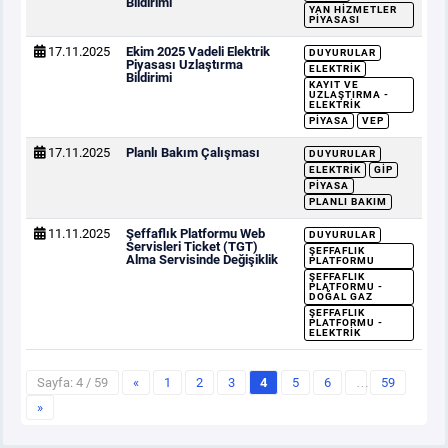
Bildirimi
YAN HIZMETLER
PIYASASI
17.11.2025
Ekim 2025 Vadeli Elektrik
DUYURULAR
Piyasası Uzlaştırma
ELEKTRIK
Bildirimi
KAYIT VE
UZLAŞTIRMA -
ELEKTRIK
PIYASA
VEP
17.11.2025
Planlı Bakım Çalışması
DUYURULAR
ELEKTRIK
GİP
PIYASA
PLANLI BAKIM
11.11.2025
Şeffaflık Platformu Web
DUYURULAR
Servisleri Ticket (TGT)
ŞEFFAFLIK
Alma Servisinde Değişiklik
PLATFORMU
ŞEFFAFLIK
PLATFORMU -
DOĞAL GAZ
ŞEFFAFLIK
PLATFORMU -
ELEKTRIK
Sayfa: 4 / 59
«
1
2
3
4
5
6
…
59
»