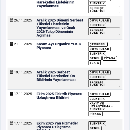
Hareketleri Listelerinin
ELEKTRIK
Yayınlanması
SERBEST
TÜKETICI
26.11.2025
Aralık 2025 Dönemi Serbest
DUYURULAR
Tüketici Listelerinin
ELEKTRIK
Yayımlanması ve Ocak
SERBEST
2026 Talep Döneminin
TÜKETICI
Açılması
21.11.2025
Kasım Ayı Organize YEK-G
ÇEVRESEL
Piyasası
DUYURULAR
ELEKTRIK
GENEL
PIYASA
YEK-G
19.11.2025
Aralık 2025 Serbest
DUYURULAR
Tüketici Hareketleri Ön
ELEKTRIK
Bildirimin Yayınlanması
SERBEST
TÜKETICI
17.11.2025
Ekim 2025 Elektrik Piyasası
DUYURULAR
Uzlaştırma Bildirimi
ELEKTRIK
KAYIT VE
UZLAŞTIRMA -
ELEKTRIK
PIYASA
17.11.2025
Ekim 2025 Yan Hizmetler
ELEKTRIK
Piyasası Uzlaştırma
GENEL