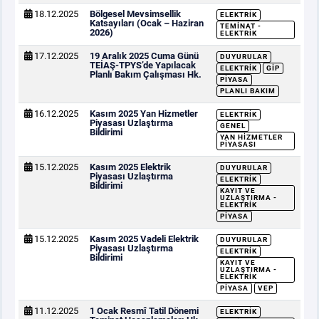
18.12.2025
Bölgesel Mevsimsellik
ELEKTRIK
Katsayıları (Ocak – Haziran
TEMINAT -
2026)
ELEKTRIK
17.12.2025
19 Aralık 2025 Cuma Günü
DUYURULAR
TEİAŞ-TPYS’de Yapılacak
ELEKTRIK
GİP
Planlı Bakım Çalışması Hk.
PIYASA
PLANLI BAKIM
16.12.2025
Kasım 2025 Yan Hizmetler
ELEKTRIK
Piyasası Uzlaştırma
GENEL
Bildirimi
YAN HIZMETLER
PIYASASI
15.12.2025
Kasım 2025 Elektrik
DUYURULAR
Piyasası Uzlaştırma
ELEKTRIK
Bildirimi
KAYIT VE
UZLAŞTIRMA -
ELEKTRIK
PIYASA
15.12.2025
Kasım 2025 Vadeli Elektrik
DUYURULAR
Piyasası Uzlaştırma
ELEKTRIK
Bildirimi
KAYIT VE
UZLAŞTIRMA -
ELEKTRIK
PIYASA
VEP
11.12.2025
1 Ocak Resmî Tatil Dönemi
ELEKTRIK