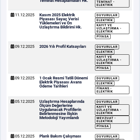
Teminat Hesaplamaları Hk.
TEMINAT -
ELEKTRIK
11.12.2025
Kasım 2025 Elektrik
DUYURULAR
Piyasası Sayaç Verisi
ELEKTRIK
Yüklemeleri ve Ön
KAYIT VE
Uzlaştırma Bildirimi Hk.
UZLAŞTIRMA -
ELEKTRIK
PIYASA
09.12.2025
2026 Yılı Profil Katsayıları
DUYURULAR
ELEKTRIK
KAYIT VE
UZLAŞTIRMA -
ELEKTRIK
PIYASA
09.12.2025
1 Ocak Resmi Tatili Dönemi
DUYURULAR
Elektrik Piyasası Avans
ELEKTRIK
Ödeme Tarihleri
FINANS -
ELEKTRIK
05.12.2025
Uzlaştırma Hesaplarında
DUYURULAR
Ölçüm Değerlerine
KAYIT VE
Uygulanacak Profillerin
UZLAŞTIRMA -
Belirlenmesine İlişkin
ELEKTRIK
Metodoloji Yayımlandı
MEVZUAT -
ELEKTRIK
PIYASA
05.12.2025
Planlı Bakım Çalışması
DUYURULAR