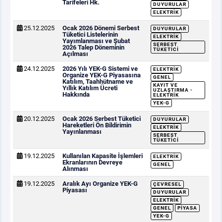
Tarifeleri Hk.
DUYURULAR
ELEKTRIK
25.12.2025
Ocak 2026 Dönemi Serbest
DUYURULAR
Tüketici Listelerinin
ELEKTRIK
Yayımlanması ve Şubat
SERBEST
2026 Talep Döneminin
TÜKETICI
Açılması
24.12.2025
2026 Yılı YEK-G Sistemi ve
ELEKTRIK
Organize YEK-G Piyasasına
GENEL
Katılım, Taahhütname ve
KAYIT VE
Yıllık Katılım Ücreti
UZLAŞTIRMA -
Hakkında
ELEKTRIK
YEK-G
20.12.2025
Ocak 2026 Serbest Tüketici
DUYURULAR
Hareketleri Ön Bildirimin
ELEKTRIK
Yayınlanması
SERBEST
TÜKETICI
19.12.2025
Kullanılan Kapasite İşlemleri
ELEKTRIK
Ekranlarının Devreye
GENEL
Alınması
19.12.2025
Aralık Ayı Organize YEK-G
ÇEVRESEL
Piyasası
DUYURULAR
ELEKTRIK
GENEL
PIYASA
YEK-G