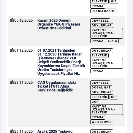
ELEKTRIK
GİP
PIYASA
PLANLI BAKIM
05.12.2025
Kasım 2025 Dönemi
ÇEVRESEL
Organize YEK-G Piyasası
DUYURULAR
Uzlaştırma Bildirimi
KAYIT VE
UZLAŞTIRMA -
ELEKTRIK
PIYASA
YEK-G
01.12.2025
01.07.2021 Tarihinden
DUYURULAR
31.12.2030 Tarihine Kadar
ELEKTRIK
İşletmeye Girecek YEK
KAYIT VE
Belgeli Yenilenebilir Enerji
UZLAŞTIRMA -
Kaynaklarına Dayalı Elektrik
ELEKTRIK
Üretim Tesisleri İçin
PIYASA
Uygulanacak Fiyatlar Hk.
28.11.2025
CAS Uygulamasındaki
ÇEVRESEL
Ticket (TGT) Alma
DOĞAL GAZ
Servisinde Değişiklik
DUYURULAR
ELEKTRIK
GİP
GÖP
KAYIT VE
UZLAŞTIRMA -
ELEKTRIK
PIYASA
WEB SERVIS
26.11.2025
Aralık 2025 Toplayıcı
DUYURULAR