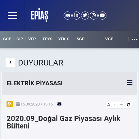
GÖP
GİP
VEP
EPYS
YEK-G
SGP
VGP
DUYURULAR
ELEKTRİK PİYASASI
SPOT ELEKTRİK PİYASALARI
15.09.2020 / 15:15
A
2020.09_Doğal Gaz Piyasası Aylık
ÖRNEK FİNANS BELGELERİ
Bülteni
VADELİ ELEKTRİK PİYASASI