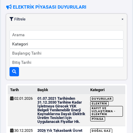
ELEKTRİK PİYASASI DUYURULARI
PİYASA
KAYIT
SÜRECİ
Filtrele
SERBEST TÜKETİCİ
MALİ UZLAŞTIRMA
TEMİNAT
BÜLTENLER
Tarih
Başlık
Kategori
02.01.2026
01.07.2021 Tarihinden
DUYURULAR
DUYURULAR
31.12.2030 Tarihine Kadar
ELEKTRIK
İşletmeye Girecek YEK
KAYIT VE
Belgeli Yenilenebilir Enerji
UZLAŞTIRMA -
Kaynaklarına Dayalı Elektrik
ELEKTRIK
Üretim Tesisleri İçin
BT HİZMET YÖNETİM SİSTEMİ POLİTİKAMIZ
PIYASA
Uygulanacak Fiyatlar Hk.
30.12.2025
2026 Yılı Takasbank Ücret
DOĞAL GAZ