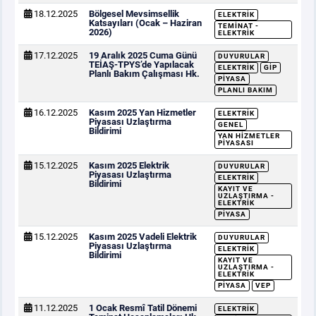
18.12.2025
Bölgesel Mevsimsellik
ELEKTRIK
Katsayıları (Ocak – Haziran
TEMINAT -
2026)
ELEKTRIK
17.12.2025
19 Aralık 2025 Cuma Günü
DUYURULAR
TEİAŞ-TPYS’de Yapılacak
ELEKTRIK
GİP
Planlı Bakım Çalışması Hk.
PIYASA
PLANLI BAKIM
16.12.2025
Kasım 2025 Yan Hizmetler
ELEKTRIK
Piyasası Uzlaştırma
GENEL
Bildirimi
YAN HIZMETLER
PIYASASI
15.12.2025
Kasım 2025 Elektrik
DUYURULAR
Piyasası Uzlaştırma
ELEKTRIK
Bildirimi
KAYIT VE
UZLAŞTIRMA -
ELEKTRIK
PIYASA
15.12.2025
Kasım 2025 Vadeli Elektrik
DUYURULAR
Piyasası Uzlaştırma
ELEKTRIK
Bildirimi
KAYIT VE
UZLAŞTIRMA -
ELEKTRIK
PIYASA
VEP
11.12.2025
1 Ocak Resmî Tatil Dönemi
ELEKTRIK