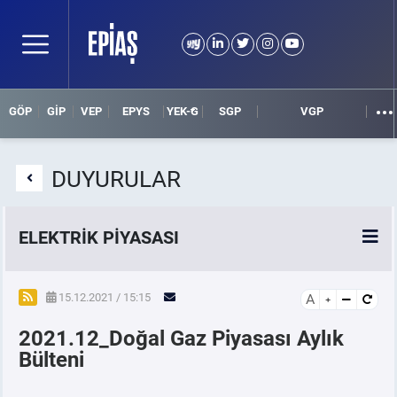
GÖP
GİP
VEP
EPYS
YEK-G
SGP
VGP
DUYURULAR
ELEKTRİK PİYASASI
SPOT ELEKTRİK PİYASALARI
15.12.2021 / 15:15
A
2021.12_Doğal Gaz Piyasası Aylık
ÖRNEK FİNANS BELGELERİ
Bülteni
VADELİ ELEKTRİK PİYASASI