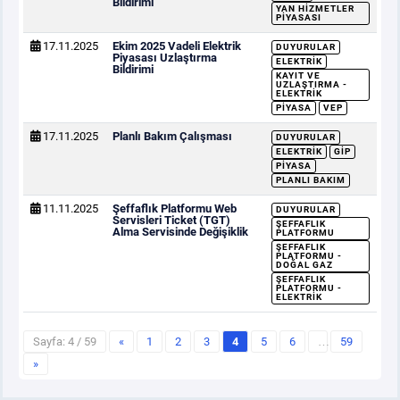
Bildirimi
YAN HIZMETLER
PIYASASI
17.11.2025
Ekim 2025 Vadeli Elektrik
DUYURULAR
Piyasası Uzlaştırma
ELEKTRIK
Bildirimi
KAYIT VE
UZLAŞTIRMA -
ELEKTRIK
PIYASA
VEP
17.11.2025
Planlı Bakım Çalışması
DUYURULAR
ELEKTRIK
GİP
PIYASA
PLANLI BAKIM
11.11.2025
Şeffaflık Platformu Web
DUYURULAR
Servisleri Ticket (TGT)
ŞEFFAFLIK
Alma Servisinde Değişiklik
PLATFORMU
ŞEFFAFLIK
PLATFORMU -
DOĞAL GAZ
ŞEFFAFLIK
PLATFORMU -
ELEKTRIK
Sayfa: 4 / 59
«
1
2
3
4
5
6
…
59
»