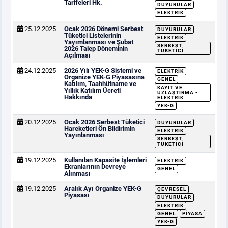
Tarifeleri Hk.
DUYURULAR
ELEKTRIK
25.12.2025
Ocak 2026 Dönemi Serbest
DUYURULAR
Tüketici Listelerinin
ELEKTRIK
Yayımlanması ve Şubat
SERBEST
2026 Talep Döneminin
TÜKETICI
Açılması
24.12.2025
2026 Yılı YEK-G Sistemi ve
ELEKTRIK
Organize YEK-G Piyasasına
GENEL
Katılım, Taahhütname ve
KAYIT VE
Yıllık Katılım Ücreti
UZLAŞTIRMA -
Hakkında
ELEKTRIK
YEK-G
20.12.2025
Ocak 2026 Serbest Tüketici
DUYURULAR
Hareketleri Ön Bildirimin
ELEKTRIK
Yayınlanması
SERBEST
TÜKETICI
19.12.2025
Kullanılan Kapasite İşlemleri
ELEKTRIK
Ekranlarının Devreye
GENEL
Alınması
19.12.2025
Aralık Ayı Organize YEK-G
ÇEVRESEL
Piyasası
DUYURULAR
ELEKTRIK
GENEL
PIYASA
YEK-G