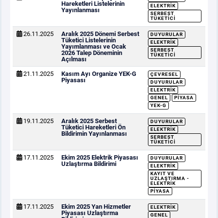
Hareketleri Listelerinin
ELEKTRIK
Yayınlanması
SERBEST
TÜKETICI
26.11.2025
Aralık 2025 Dönemi Serbest
DUYURULAR
Tüketici Listelerinin
ELEKTRIK
Yayımlanması ve Ocak
SERBEST
2026 Talep Döneminin
TÜKETICI
Açılması
21.11.2025
Kasım Ayı Organize YEK-G
ÇEVRESEL
Piyasası
DUYURULAR
ELEKTRIK
GENEL
PIYASA
YEK-G
19.11.2025
Aralık 2025 Serbest
DUYURULAR
Tüketici Hareketleri Ön
ELEKTRIK
Bildirimin Yayınlanması
SERBEST
TÜKETICI
17.11.2025
Ekim 2025 Elektrik Piyasası
DUYURULAR
Uzlaştırma Bildirimi
ELEKTRIK
KAYIT VE
UZLAŞTIRMA -
ELEKTRIK
PIYASA
17.11.2025
Ekim 2025 Yan Hizmetler
ELEKTRIK
Piyasası Uzlaştırma
GENEL