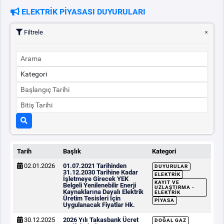
ELEKTRİK PİYASASI DUYURULARI
PİYASA
KAYIT
SÜRECİ
Filtrele
SERBEST TÜKETİCİ
MALİ UZLAŞTIRMA
TEMİNAT
BÜLTENLER
Tarih
Başlık
Kategori
02.01.2026
01.07.2021 Tarihinden
DUYURULAR
DUYURULAR
31.12.2030 Tarihine Kadar
ELEKTRIK
İşletmeye Girecek YEK
KAYIT VE
Belgeli Yenilenebilir Enerji
UZLAŞTIRMA -
Kaynaklarına Dayalı Elektrik
ELEKTRIK
Üretim Tesisleri İçin
BT HİZMET YÖNETİM SİSTEMİ POLİTİKAMIZ
PIYASA
Uygulanacak Fiyatlar Hk.
30.12.2025
2026 Yılı Takasbank Ücret
DOĞAL GAZ