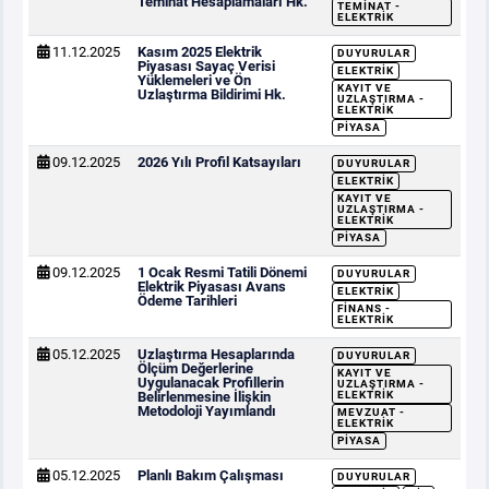
Teminat Hesaplamaları Hk.
TEMINAT -
ELEKTRIK
11.12.2025
Kasım 2025 Elektrik
DUYURULAR
Piyasası Sayaç Verisi
ELEKTRIK
Yüklemeleri ve Ön
KAYIT VE
Uzlaştırma Bildirimi Hk.
UZLAŞTIRMA -
ELEKTRIK
PIYASA
09.12.2025
2026 Yılı Profil Katsayıları
DUYURULAR
ELEKTRIK
KAYIT VE
UZLAŞTIRMA -
ELEKTRIK
PIYASA
09.12.2025
1 Ocak Resmi Tatili Dönemi
DUYURULAR
Elektrik Piyasası Avans
ELEKTRIK
Ödeme Tarihleri
FINANS -
ELEKTRIK
05.12.2025
Uzlaştırma Hesaplarında
DUYURULAR
Ölçüm Değerlerine
KAYIT VE
Uygulanacak Profillerin
UZLAŞTIRMA -
Belirlenmesine İlişkin
ELEKTRIK
Metodoloji Yayımlandı
MEVZUAT -
ELEKTRIK
PIYASA
05.12.2025
Planlı Bakım Çalışması
DUYURULAR