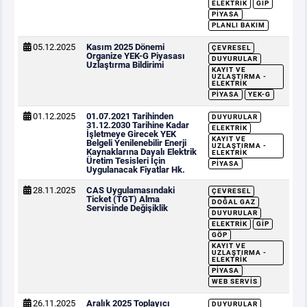
ELEKTRIK
GİP
PIYASA
PLANLI BAKIM
05.12.2025
Kasım 2025 Dönemi
ÇEVRESEL
Organize YEK-G Piyasası
DUYURULAR
Uzlaştırma Bildirimi
KAYIT VE
UZLAŞTIRMA -
ELEKTRIK
PIYASA
YEK-G
01.12.2025
01.07.2021 Tarihinden
DUYURULAR
31.12.2030 Tarihine Kadar
ELEKTRIK
İşletmeye Girecek YEK
KAYIT VE
Belgeli Yenilenebilir Enerji
UZLAŞTIRMA -
Kaynaklarına Dayalı Elektrik
ELEKTRIK
Üretim Tesisleri İçin
PIYASA
Uygulanacak Fiyatlar Hk.
28.11.2025
CAS Uygulamasındaki
ÇEVRESEL
Ticket (TGT) Alma
DOĞAL GAZ
Servisinde Değişiklik
DUYURULAR
ELEKTRIK
GİP
GÖP
KAYIT VE
UZLAŞTIRMA -
ELEKTRIK
PIYASA
WEB SERVIS
26.11.2025
Aralık 2025 Toplayıcı
DUYURULAR