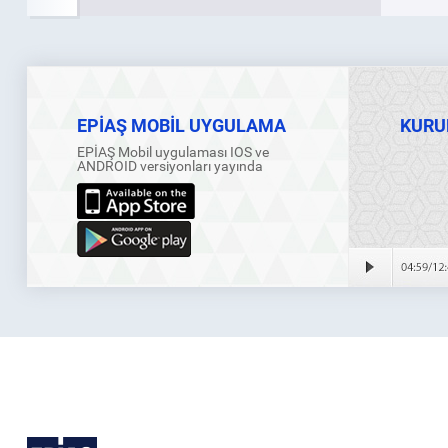
EPİAŞ MOBİL UYGULAMA
KURU
EPİAŞ Mobil uygulaması IOS ve
ANDROID versiyonları yayında