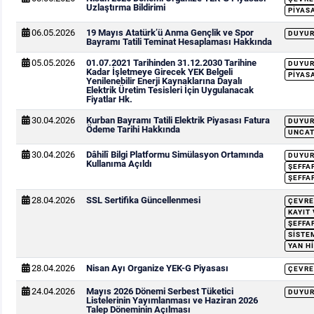
Uzlaştırma Bildirimi
PIYAS
06.05.2026
19 Mayıs Atatürk’ü Anma Gençlik ve Spor
DUYU
Bayramı Tatili Teminat Hesaplaması Hakkında
05.05.2026
01.07.2021 Tarihinden 31.12.2030 Tarihine
DUYU
Kadar İşletmeye Girecek YEK Belgeli
PIYAS
Yenilenebilir Enerji Kaynaklarına Dayalı
Elektrik Üretim Tesisleri İçin Uygulanacak
Fiyatlar Hk.
30.04.2026
Kurban Bayramı Tatili Elektrik Piyasası Fatura
DUYU
Ödeme Tarihi Hakkında
UNCAT
30.04.2026
Dâhilî Bilgi Platformu Simülasyon Ortamında
DUYU
Kullanıma Açıldı
ŞEFFA
ŞEFFA
28.04.2026
SSL Sertifika Güncellenmesi
ÇEVRE
KAYIT
ŞEFFA
SISTEM
YAN H
28.04.2026
Nisan Ayı Organize YEK-G Piyasası
ÇEVRE
24.04.2026
Mayıs 2026 Dönemi Serbest Tüketici
DUYU
Listelerinin Yayımlanması ve Haziran 2026
Talep Döneminin Açılması