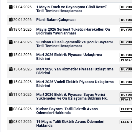
21.04.2026
1 Mayıs Emek ve Dayanışma Günü Resmî
DUYU
Tatili Teminat Hesaplaması
20.04.2026
Planlı Bakım Çalışması
DUYU
18.04.2026
Mayıs 2026 Serbest Tüketici Hareketleri Ön
DUYU
Bildirimin Yayınlanması
16.04.2026
23 Nisan Ulusal Egemenlik ve Çocuk Bayramı
DUYU
Tatili Teminat Hesaplaması
15.04.2026
Mart 2026 Elektrik Piyasası Uzlaştırma
DUYU
Bildirimi
PIYAS
15.04.2026
Mart 2026 Yan Hizmetler Piyasası Uzlaştırma
DUYU
Bildirimi
15.04.2026
Mart 2026 Vadeli Elektrik Piyasası Uzlaştırma
DUYU
Bildirimi
11.04.2026
Mart 2026 Elektrik Piyasası Sayaç Verisi
DUYU
Yüklemeleri ve Ön Uzlaştırma Bildirimi Hk.
PIYAS
08.04.2026
Kurban Bayramı Tatili Elektrik Avans
ELEKT
Ödemeleri Hakkında
08.04.2026
19 Mayıs Tatili Elektrik Avans Ödemeleri
ELEKT
Hakkında