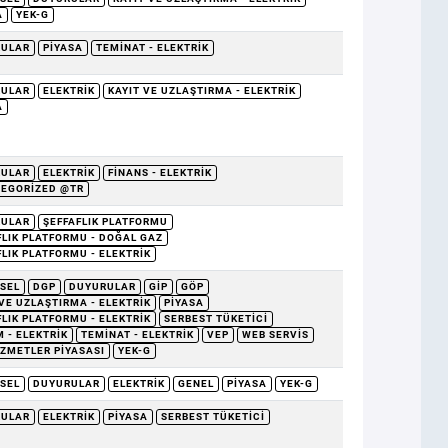
A
YEK-G
RULAR
PIYASA
TEMINAT - ELEKTRIK
RULAR
ELEKTRIK
KAYIT VE UZLAŞTIRMA - ELEKTRIK
A
RULAR
ELEKTRIK
FINANS - ELEKTRIK
EGORIZED @TR
RULAR
ŞEFFAFLIK PLATFORMU
FLIK PLATFORMU - DOĞAL GAZ
FLIK PLATFORMU - ELEKTRIK
SEL
DGP
DUYURULAR
GİP
GÖP
 VE UZLAŞTIRMA - ELEKTRIK
PIYASA
FLIK PLATFORMU - ELEKTRIK
SERBEST TÜKETICI
 - ELEKTRIK
TEMINAT - ELEKTRIK
VEP
WEB SERVIS
IZMETLER PIYASASI
YEK-G
SEL
DUYURULAR
ELEKTRIK
GENEL
PIYASA
YEK-G
RULAR
ELEKTRIK
PIYASA
SERBEST TÜKETICI