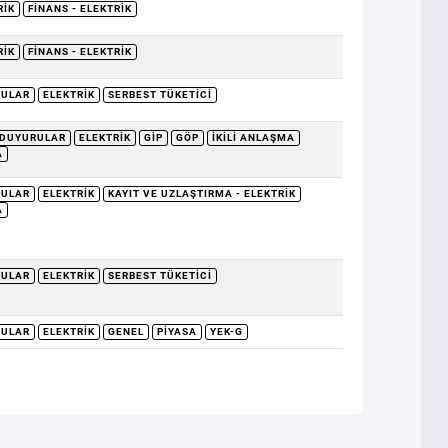
RIK
FINANS - ELEKTRIK
RIK
FINANS - ELEKTRIK
RULAR
ELEKTRIK
SERBEST TÜKETICI
DUYURULAR
ELEKTRIK
GİP
GÖP
İKILI ANLAŞMA
A
RULAR
ELEKTRIK
KAYIT VE UZLAŞTIRMA - ELEKTRIK
A
RULAR
ELEKTRIK
SERBEST TÜKETICI
RULAR
ELEKTRIK
GENEL
PIYASA
YEK-G