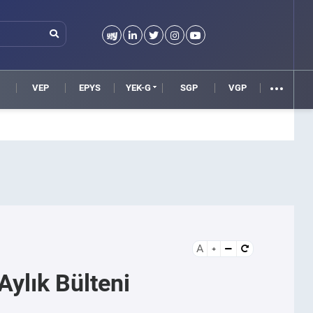
VEP
EPYS
YEK-G
SGP
VGP
A
ylık Bülteni