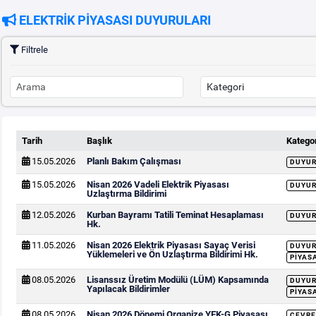
ELEKTRİK PİYASASI DUYURULARI
Filtrele
Tarih
Başlık
Kategor
15.05.2026
Planlı Bakım Çalışması
DUYU
15.05.2026
Nisan 2026 Vadeli Elektrik Piyasası
DUYU
Uzlaştırma Bildirimi
12.05.2026
Kurban Bayramı Tatili Teminat Hesaplaması
DUYU
Hk.
11.05.2026
Nisan 2026 Elektrik Piyasası Sayaç Verisi
DUYU
Yüklemeleri ve Ön Uzlaştırma Bildirimi Hk.
PIYAS
08.05.2026
Lisanssız Üretim Modülü (LÜM) Kapsamında
DUYU
Yapılacak Bildirimler
PIYAS
08.05.2026
Nisan 2026 Dönemi Organize YEK-G Piyasası
ÇEVRE