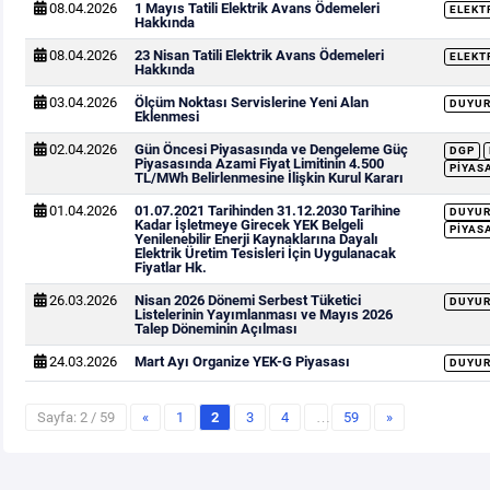
08.04.2026
1 Mayıs Tatili Elektrik Avans Ödemeleri
ELEKT
Hakkında
08.04.2026
23 Nisan Tatili Elektrik Avans Ödemeleri
ELEKT
Hakkında
03.04.2026
Ölçüm Noktası Servislerine Yeni Alan
DUYU
Eklenmesi
02.04.2026
Gün Öncesi Piyasasında ve Dengeleme Güç
DGP
Piyasasında Azami Fiyat Limitinin 4.500
PIYAS
TL/MWh Belirlenmesine İlişkin Kurul Kararı
01.04.2026
01.07.2021 Tarihinden 31.12.2030 Tarihine
DUYU
Kadar İşletmeye Girecek YEK Belgeli
PIYAS
Yenilenebilir Enerji Kaynaklarına Dayalı
Elektrik Üretim Tesisleri İçin Uygulanacak
Fiyatlar Hk.
26.03.2026
Nisan 2026 Dönemi Serbest Tüketici
DUYU
Listelerinin Yayımlanması ve Mayıs 2026
Talep Döneminin Açılması
24.03.2026
Mart Ayı Organize YEK-G Piyasası
DUYU
Sayfa: 2 / 59
«
1
2
3
4
…
59
»