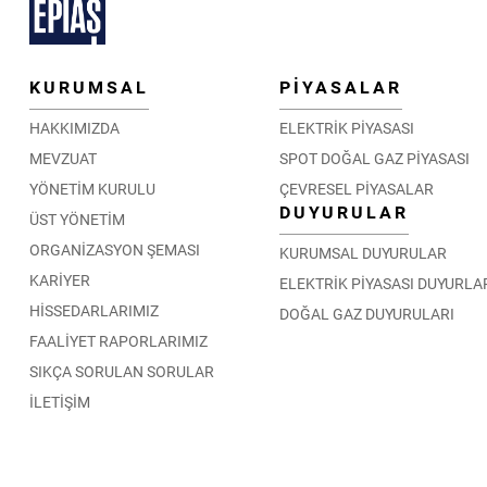
KURUMSAL
PİYASALAR
HAKKIMIZDA
ELEKTRİK PİYASASI
MEVZUAT
SPOT DOĞAL GAZ PİYASASI
YÖNETİM KURULU
ÇEVRESEL PİYASALAR
DUYURULAR
ÜST YÖNETİM
ORGANİZASYON ŞEMASI
KURUMSAL DUYURULAR
KARİYER
ELEKTRİK PİYASASI DUYURLA
HİSSEDARLARIMIZ
DOĞAL GAZ DUYURULARI
FAALİYET RAPORLARIMIZ
SIKÇA SORULAN SORULAR
İLETİŞİM