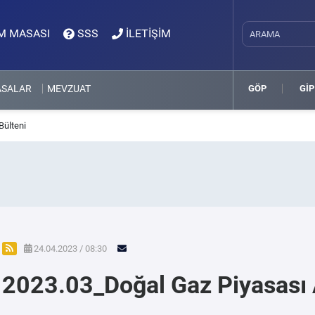
M MASASI
SSS
İLETİŞİM
ASALAR
MEVZUAT
GÖP
GİP
Bülteni
24.04.2023 / 08:30
2023.03_Doğal Gaz Piyasası A