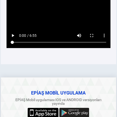
KVKK AYDINLATMA BEYANI
KARİYER
YAYINLARIMIZ
KURUMSAL MATERYALLER
EPİAŞ MOBİL UYGULAMA
EPİAŞ Mobil uygulaması IOS ve ANDROID versiyonları
yayında