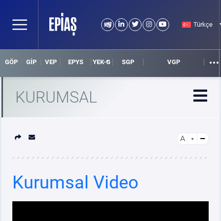
Türkçe
GÖP
GİP
VEP
EPYS
YEK-G
SGP
VGP
KURUMSAL
A
HAKKIMIZDA
MEVZUAT
Kurumsal Video
KALİTE POLİTİKALARIMIZ VE BELGELERİMİZ