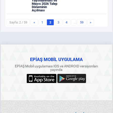
Yayımlanması ve
Mayıs 2026 Talep
Döneminin
Açılması
Sayfa: 2 / 59
«
1
2
3
4
…
59
»
EPİAŞ MOBİL UYGULAMA
EPİAŞ Mobil uygulaması IOS ve ANDROID versiyonları
yayında