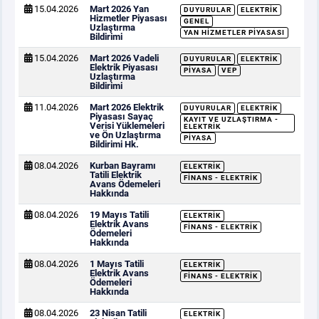
15.04.2026
Mart 2026 Yan
DUYURULAR
ELEKTRIK
Hizmetler Piyasası
GENEL
Uzlaştırma
YAN HIZMETLER PIYASASI
Bildirimi
15.04.2026
Mart 2026 Vadeli
DUYURULAR
ELEKTRIK
Elektrik Piyasası
PIYASA
VEP
Uzlaştırma
Bildirimi
11.04.2026
Mart 2026 Elektrik
DUYURULAR
ELEKTRIK
Piyasası Sayaç
KAYIT VE UZLAŞTIRMA -
Verisi Yüklemeleri
ELEKTRIK
ve Ön Uzlaştırma
PIYASA
Bildirimi Hk.
08.04.2026
Kurban Bayramı
ELEKTRIK
Tatili Elektrik
FINANS - ELEKTRIK
Avans Ödemeleri
Hakkında
08.04.2026
19 Mayıs Tatili
ELEKTRIK
Elektrik Avans
FINANS - ELEKTRIK
Ödemeleri
Hakkında
08.04.2026
1 Mayıs Tatili
ELEKTRIK
Elektrik Avans
FINANS - ELEKTRIK
Ödemeleri
Hakkında
08.04.2026
23 Nisan Tatili
ELEKTRIK