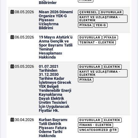
Bildirimler
08.05.2026
Nisan 2026 Dönemi
ÇEVRESEL
DUYURULAR
Organize YEK-G
KAYIT VE UZLAŞTIRMA -
Piyasası
ELEKTRIK
Uzlaştırma
PIYASA
YEK-G
Bildirimi
06.05.2026
19 Mayıs Atatürk’ü
DUYURULAR
PIYASA
Anma Gençlik ve
TEMINAT - ELEKTRIK
Spor Bayramı Tatili
Teminat
Hesaplaması
Hakkında
05.05.2026
01.07.2021
DUYURULAR
ELEKTRIK
Tarihinden
KAYIT VE UZLAŞTIRMA -
31.12.2030
ELEKTRIK
Tarihine Kadar
PIYASA
İşletmeye Girecek
YEK Belgeli
Yenilenebilir Enerji
Kaynaklarına
Dayalı Elektrik
Üretim Tesisleri
İçin Uygulanacak
Fiyatlar Hk.
30.04.2026
Kurban Bayramı
DUYURULAR
ELEKTRIK
Tatili Elektrik
FINANS - ELEKTRIK
Piyasası Fatura
UNCATEGORIZED @TR
Ödeme Tarihi
Hakkında