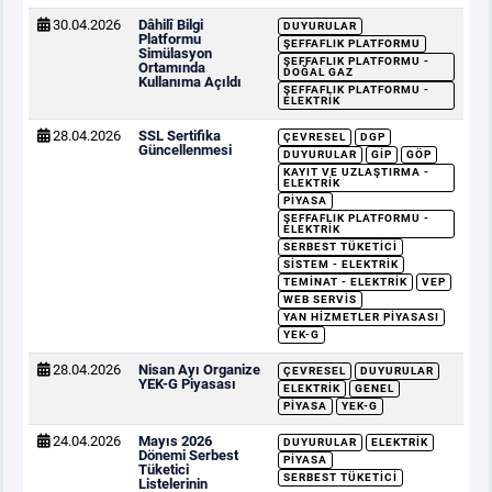
30.04.2026
Dâhilî Bilgi
DUYURULAR
Platformu
ŞEFFAFLIK PLATFORMU
Simülasyon
ŞEFFAFLIK PLATFORMU -
Ortamında
DOĞAL GAZ
Kullanıma Açıldı
ŞEFFAFLIK PLATFORMU -
ELEKTRIK
28.04.2026
SSL Sertifika
ÇEVRESEL
DGP
Güncellenmesi
DUYURULAR
GİP
GÖP
KAYIT VE UZLAŞTIRMA -
ELEKTRIK
PIYASA
ŞEFFAFLIK PLATFORMU -
ELEKTRIK
SERBEST TÜKETICI
SISTEM - ELEKTRIK
TEMINAT - ELEKTRIK
VEP
WEB SERVIS
YAN HIZMETLER PIYASASI
YEK-G
28.04.2026
Nisan Ayı Organize
ÇEVRESEL
DUYURULAR
YEK-G Piyasası
ELEKTRIK
GENEL
PIYASA
YEK-G
24.04.2026
Mayıs 2026
DUYURULAR
ELEKTRIK
Dönemi Serbest
PIYASA
Tüketici
SERBEST TÜKETICI
Listelerinin