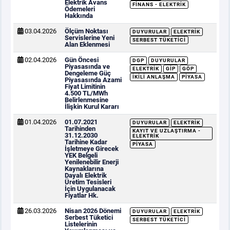
Elektrik Avans
FINANS - ELEKTRIK
Ödemeleri
Hakkında
03.04.2026
Ölçüm Noktası
DUYURULAR
ELEKTRIK
Servislerine Yeni
SERBEST TÜKETICI
Alan Eklenmesi
02.04.2026
Gün Öncesi
DGP
DUYURULAR
Piyasasında ve
ELEKTRIK
GİP
GÖP
Dengeleme Güç
İKILI ANLAŞMA
PIYASA
Piyasasında Azami
Fiyat Limitinin
4.500 TL/MWh
Belirlenmesine
İlişkin Kurul Kararı
01.04.2026
01.07.2021
DUYURULAR
ELEKTRIK
Tarihinden
KAYIT VE UZLAŞTIRMA -
31.12.2030
ELEKTRIK
Tarihine Kadar
PIYASA
İşletmeye Girecek
YEK Belgeli
Yenilenebilir Enerji
Kaynaklarına
Dayalı Elektrik
Üretim Tesisleri
İçin Uygulanacak
Fiyatlar Hk.
26.03.2026
Nisan 2026 Dönemi
DUYURULAR
ELEKTRIK
Serbest Tüketici
SERBEST TÜKETICI
Listelerinin