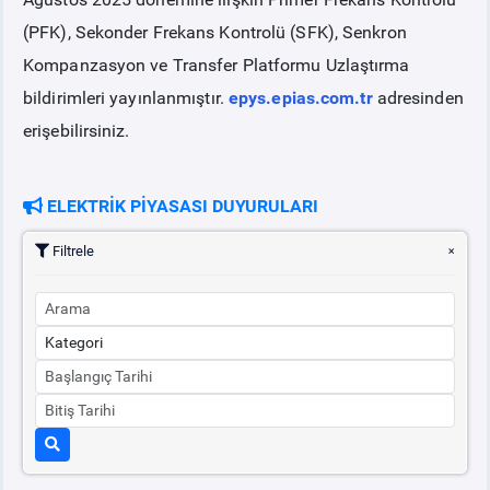
(PFK), Sekonder Frekans Kontrolü (SFK), Senkron
PİYASA
KAYIT
SÜRECİ
Kompanzasyon ve Transfer Platformu Uzlaştırma
bildirimleri yayınlanmıştır.
epys.epias.com.tr
adresinden
SERBEST TÜKETİCİ
erişebilirsiniz.
MALİ UZLAŞTIRMA
ELEKTRİK PİYASASI DUYURULARI
TEMİNAT
Filtrele
BÜLTENLER
DUYURULAR
BT HİZMET YÖNETİM SİSTEMİ POLİTİKAMIZ