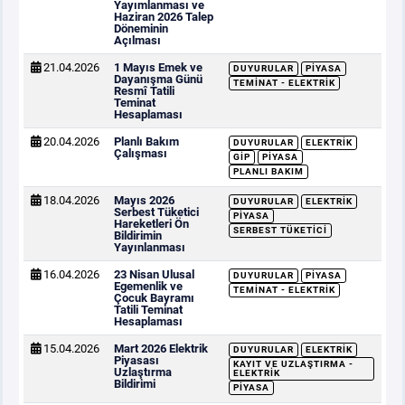
Yayımlanması ve
Haziran 2026 Talep
Döneminin
Açılması
21.04.2026
1 Mayıs Emek ve
DUYURULAR
PIYASA
Dayanışma Günü
TEMINAT - ELEKTRIK
Resmî Tatili
Teminat
Hesaplaması
20.04.2026
Planlı Bakım
DUYURULAR
ELEKTRIK
Çalışması
GİP
PIYASA
PLANLI BAKIM
18.04.2026
Mayıs 2026
DUYURULAR
ELEKTRIK
Serbest Tüketici
PIYASA
Hareketleri Ön
SERBEST TÜKETICI
Bildirimin
Yayınlanması
16.04.2026
23 Nisan Ulusal
DUYURULAR
PIYASA
Egemenlik ve
TEMINAT - ELEKTRIK
Çocuk Bayramı
Tatili Teminat
Hesaplaması
15.04.2026
Mart 2026 Elektrik
DUYURULAR
ELEKTRIK
Piyasası
KAYIT VE UZLAŞTIRMA -
Uzlaştırma
ELEKTRIK
Bildirimi
PIYASA