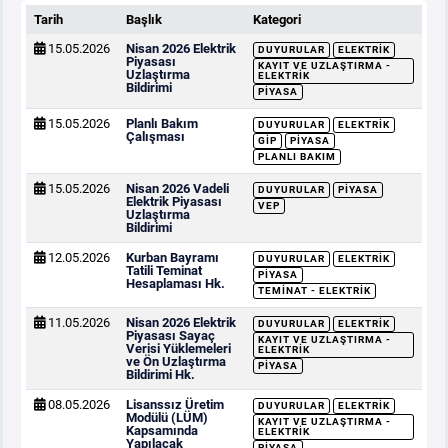
Tarih
Başlık
Kategori
15.05.2026
Nisan 2026 Elektrik
DUYURULAR
ELEKTRIK
Piyasası
KAYIT VE UZLAŞTIRMA -
Uzlaştırma
ELEKTRIK
Bildirimi
PIYASA
15.05.2026
Planlı Bakım
DUYURULAR
ELEKTRIK
Çalışması
GİP
PIYASA
PLANLI BAKIM
15.05.2026
Nisan 2026 Vadeli
DUYURULAR
PIYASA
Elektrik Piyasası
VEP
Uzlaştırma
Bildirimi
12.05.2026
Kurban Bayramı
DUYURULAR
ELEKTRIK
Tatili Teminat
PIYASA
Hesaplaması Hk.
TEMINAT - ELEKTRIK
11.05.2026
Nisan 2026 Elektrik
DUYURULAR
ELEKTRIK
Piyasası Sayaç
KAYIT VE UZLAŞTIRMA -
Verisi Yüklemeleri
ELEKTRIK
ve Ön Uzlaştırma
PIYASA
Bildirimi Hk.
08.05.2026
Lisanssız Üretim
DUYURULAR
ELEKTRIK
Modülü (LÜM)
KAYIT VE UZLAŞTIRMA -
Kapsamında
ELEKTRIK
Yapılacak
PIYASA