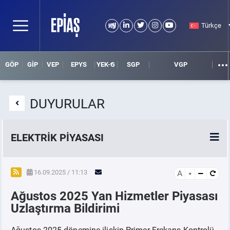
Türkçe
GÖP
GİP
VEP
EPYS
YEK-G
SGP
VGP
DUYURULAR
ELEKTRİK PİYASASI
SPOT ELEKTRİK PİYASALARI
16.09.2025 / 11:13
A
Ağustos 2025 Yan Hizmetler Piyasası
ÖRNEK FİNANS BELGELERİ
Uzlaştırma Bildirimi
VADELİ ELEKTRİK PİYASASI
Ağustos 2025 dönemine ilişkin Primer Frekans Kontrolü