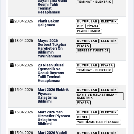
Dayanışma Günü
TEMINAT - ELEKTRIK
Resmî Tatili
Teminat
Hesaplaması
20.04.2026
Planlı Bakım
DUYURULAR
ELEKTRIK
Çalışması
GİP
PIYASA
PLANLI BAKIM
18.04.2026
Mayıs 2026
DUYURULAR
ELEKTRIK
Serbest Tüketici
PIYASA
Hareketleri Ön
SERBEST TÜKETICI
Bildirimin
Yayınlanması
16.04.2026
23 Nisan Ulusal
DUYURULAR
PIYASA
Egemenlik ve
TEMINAT - ELEKTRIK
Çocuk Bayramı
Tatili Teminat
Hesaplaması
15.04.2026
Mart 2026 Elektrik
DUYURULAR
ELEKTRIK
Piyasası
KAYIT VE UZLAŞTIRMA -
Uzlaştırma
ELEKTRIK
Bildirimi
PIYASA
15.04.2026
Mart 2026 Yan
DUYURULAR
ELEKTRIK
Hizmetler Piyasası
GENEL
Uzlaştırma
YAN HIZMETLER PIYASASI
Bildirimi
15.04.2026
Mart 2026 Vadeli
DUYURULAR
ELEKTRIK