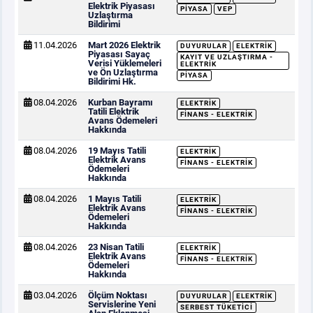
Elektrik Piyasası
PIYASA
VEP
Uzlaştırma
Bildirimi
11.04.2026
Mart 2026 Elektrik
DUYURULAR
ELEKTRIK
Piyasası Sayaç
KAYIT VE UZLAŞTIRMA -
Verisi Yüklemeleri
ELEKTRIK
ve Ön Uzlaştırma
PIYASA
Bildirimi Hk.
08.04.2026
Kurban Bayramı
ELEKTRIK
Tatili Elektrik
FINANS - ELEKTRIK
Avans Ödemeleri
Hakkında
08.04.2026
19 Mayıs Tatili
ELEKTRIK
Elektrik Avans
FINANS - ELEKTRIK
Ödemeleri
Hakkında
08.04.2026
1 Mayıs Tatili
ELEKTRIK
Elektrik Avans
FINANS - ELEKTRIK
Ödemeleri
Hakkında
08.04.2026
23 Nisan Tatili
ELEKTRIK
Elektrik Avans
FINANS - ELEKTRIK
Ödemeleri
Hakkında
03.04.2026
Ölçüm Noktası
DUYURULAR
ELEKTRIK
Servislerine Yeni
SERBEST TÜKETICI