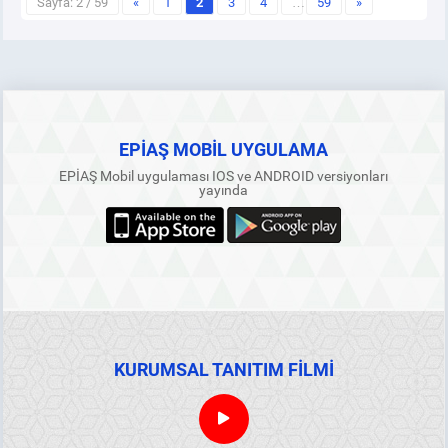
Sayfa: 2 / 59
«
1
2
3
4
…
59
»
EPİAŞ MOBİL UYGULAMA
EPİAŞ Mobil uygulaması IOS ve ANDROID versiyonları
yayında
KURUMSAL TANITIM FİLMİ