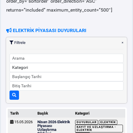
order_by=”sortorder” order_direction=”ASC”
returns=”included” maximum_entity_count=”500″]
ELEKTRİK PİYASASI DUYURULARI
Filtrele
Tarih
Başlık
Kategori
15.05.2026
Nisan 2026 Elektrik
DUYURULAR
ELEKTRIK
Piyasası
KAYIT VE UZLAŞTIRMA -
Uzlaştırma
ELEKTRIK