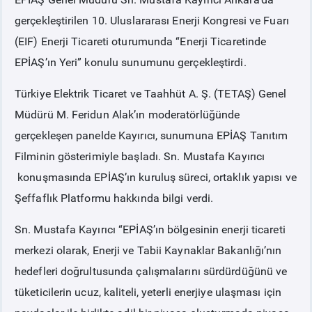
gerçekleştirilen 10. Uluslararası Enerji Kongresi ve Fuarı
PİYASA
KAYIT
SÜRECİ
(EIF) Enerji Ticareti oturumunda “Enerji Ticaretinde
EPİAŞ’ın Yeri” konulu sunumunu gerçekleştirdi.
SERBEST TÜKETİCİ
Türkiye Elektrik Ticaret ve Taahhüt A. Ş. (TETAŞ) Genel
Müdürü M. Feridun Alak’ın moderatörlüğünde
MALİ UZLAŞTIRMA
gerçekleşen panelde Kayırıcı, sunumuna EPİAŞ Tanıtım
Filminin gösterimiyle başladı. Sn. Mustafa Kayırıcı
TEMİNAT
konuşmasında EPİAŞ’ın kuruluş süreci, ortaklık yapısı ve
Şeffaflık Platformu hakkında bilgi verdi.
BÜLTENLER
Sn. Mustafa Kayırıcı “EPİAŞ’ın bölgesinin enerji ticareti
DUYURULAR
merkezi olarak, Enerji ve Tabii Kaynaklar Bakanlığı’nın
hedefleri doğrultusunda çalışmalarını sürdürdüğünü ve
BT HİZMET YÖNETİM SİSTEMİ POLİTİKAMIZ
tüketicilerin ucuz, kaliteli, yeterli enerjiye ulaşması için