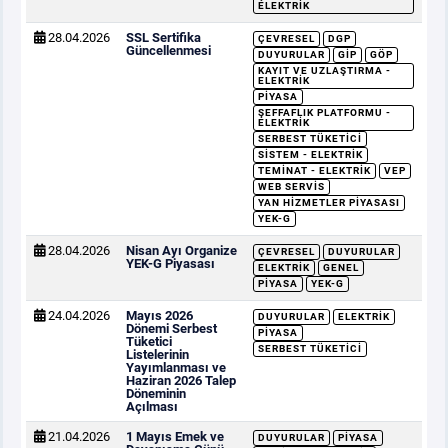
ELEKTRIK
28.04.2026
SSL Sertifika
ÇEVRESEL
DGP
Güncellenmesi
DUYURULAR
GİP
GÖP
KAYIT VE UZLAŞTIRMA -
ELEKTRIK
PIYASA
ŞEFFAFLIK PLATFORMU -
ELEKTRIK
SERBEST TÜKETICI
SISTEM - ELEKTRIK
TEMINAT - ELEKTRIK
VEP
WEB SERVIS
YAN HIZMETLER PIYASASI
YEK-G
28.04.2026
Nisan Ayı Organize
ÇEVRESEL
DUYURULAR
YEK-G Piyasası
ELEKTRIK
GENEL
PIYASA
YEK-G
24.04.2026
Mayıs 2026
DUYURULAR
ELEKTRIK
Dönemi Serbest
PIYASA
Tüketici
SERBEST TÜKETICI
Listelerinin
Yayımlanması ve
Haziran 2026 Talep
Döneminin
Açılması
21.04.2026
1 Mayıs Emek ve
DUYURULAR
PIYASA