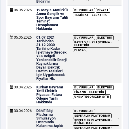
Bildirimi
06.05.2026
19 Mayıs Atatürk’ü
DUYURULAR
PIYASA
Anma Gençlik ve
TEMINAT - ELEKTRIK
Spor Bayramı Tatili
Teminat
Hesaplaması
Hakkında
05.05.2026
01.07.2021
DUYURULAR
ELEKTRIK
Tarihinden
KAYIT VE UZLAŞTIRMA -
31.12.2030
ELEKTRIK
Tarihine Kadar
PIYASA
İşletmeye Girecek
YEK Belgeli
Yenilenebilir Enerji
Kaynaklarına
Dayalı Elektrik
Üretim Tesisleri
İçin Uygulanacak
Fiyatlar Hk.
30.04.2026
Kurban Bayramı
DUYURULAR
ELEKTRIK
Tatili Elektrik
FINANS - ELEKTRIK
Piyasası Fatura
UNCATEGORIZED @TR
Ödeme Tarihi
Hakkında
30.04.2026
Dâhilî Bilgi
DUYURULAR
Platformu
ŞEFFAFLIK PLATFORMU
Simülasyon
ŞEFFAFLIK PLATFORMU -
Ortamında
DOĞAL GAZ
Kullanıma Açıldı
ŞEFFAFLIK PLATFORMU -