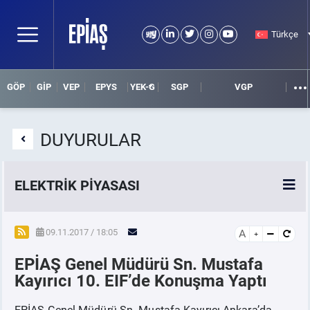
Türkçe
GÖP
GİP
VEP
EPYS
YEK-G
SGP
VGP
DUYURULAR
ELEKTRİK PİYASASI
SPOT ELEKTRİK PİYASALARI
09.11.2017 / 18:05
A
EPİAŞ Genel Müdürü Sn. Mustafa
ÖRNEK FİNANS BELGELERİ
Kayırıcı 10. EIF’de Konuşma Yaptı
VADELİ ELEKTRİK PİYASASI
EPİAŞ Genel Müdürü Sn. Mustafa Kayırıcı Ankara’da