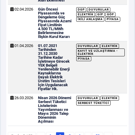
Alan Eklenmesi
02.04.2026
Gün Öncesi
DGP
DUYURULAR
Piyasasında ve
ELEKTRIK
GİP
GÖP
Dengeleme Güç
İKILI ANLAŞMA
PIYASA
Piyasasında Azami
Fiyat Limitinin
4.500 TL/MWh
Belirlenmesine
İlişkin Kurul Kararı
01.04.2026
01.07.2021
DUYURULAR
ELEKTRIK
Tarihinden
KAYIT VE UZLAŞTIRMA -
31.12.2030
ELEKTRIK
Tarihine Kadar
PIYASA
İşletmeye Girecek
YEK Belgeli
Yenilenebilir Enerji
Kaynaklarına
Dayalı Elektrik
Üretim Tesisleri
İçin Uygulanacak
Fiyatlar Hk.
26.03.2026
Nisan 2026 Dönemi
DUYURULAR
ELEKTRIK
Serbest Tüketici
SERBEST TÜKETICI
Listelerinin
Yayımlanması ve
Mayıs 2026 Talep
Döneminin
Açılması