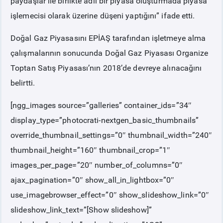
paydaşlar ile birlikte adil bir piyasa oluşturmada piyasa
işlemecisi olarak üzerine düşeni yaptığını” ifade etti.
Doğal Gaz Piyasasını EPİAŞ tarafından işletmeye alma
çalışmalarının sonucunda Doğal Gaz Piyasası Organize
Toptan Satış Piyasası’nın 2018’de devreye alınacağını
belirtti.
[ngg_images source=”galleries” container_ids=”34″
display_type=”photocrati-nextgen_basic_thumbnails”
override_thumbnail_settings=”0″ thumbnail_width=”240″
thumbnail_height=”160″ thumbnail_crop=”1″
images_per_page=”20″ number_of_columns=”0″
ajax_pagination=”0″ show_all_in_lightbox=”0″
use_imagebrowser_effect=”0″ show_slideshow_link=”0″
slideshow_link_text=”[Show slideshow]”