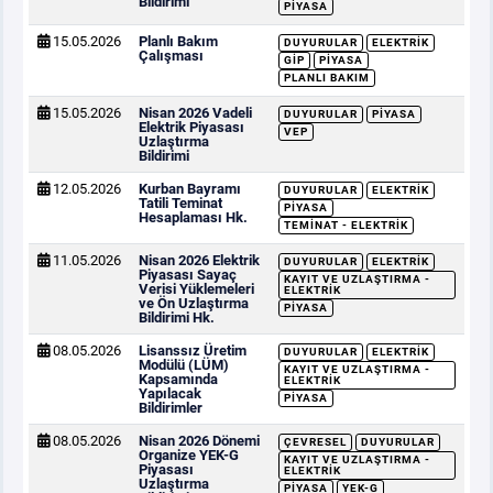
Bildirimi
PIYASA
15.05.2026
Planlı Bakım
DUYURULAR
ELEKTRIK
Çalışması
GİP
PIYASA
PLANLI BAKIM
15.05.2026
Nisan 2026 Vadeli
DUYURULAR
PIYASA
Elektrik Piyasası
VEP
Uzlaştırma
Bildirimi
12.05.2026
Kurban Bayramı
DUYURULAR
ELEKTRIK
Tatili Teminat
PIYASA
Hesaplaması Hk.
TEMINAT - ELEKTRIK
11.05.2026
Nisan 2026 Elektrik
DUYURULAR
ELEKTRIK
Piyasası Sayaç
KAYIT VE UZLAŞTIRMA -
Verisi Yüklemeleri
ELEKTRIK
ve Ön Uzlaştırma
PIYASA
Bildirimi Hk.
08.05.2026
Lisanssız Üretim
DUYURULAR
ELEKTRIK
Modülü (LÜM)
KAYIT VE UZLAŞTIRMA -
Kapsamında
ELEKTRIK
Yapılacak
PIYASA
Bildirimler
08.05.2026
Nisan 2026 Dönemi
ÇEVRESEL
DUYURULAR
Organize YEK-G
KAYIT VE UZLAŞTIRMA -
Piyasası
ELEKTRIK
Uzlaştırma
PIYASA
YEK-G