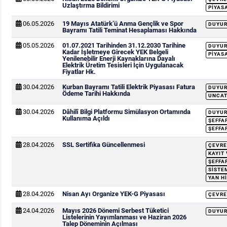
Uzlaştırma Bildirimi
PIYAS
06.05.2026
19 Mayıs Atatürk’ü Anma Gençlik ve Spor
DUYU
Bayramı Tatili Teminat Hesaplaması Hakkında
05.05.2026
01.07.2021 Tarihinden 31.12.2030 Tarihine
DUYU
Kadar İşletmeye Girecek YEK Belgeli
PIYAS
Yenilenebilir Enerji Kaynaklarına Dayalı
Elektrik Üretim Tesisleri İçin Uygulanacak
Fiyatlar Hk.
30.04.2026
Kurban Bayramı Tatili Elektrik Piyasası Fatura
DUYU
Ödeme Tarihi Hakkında
UNCAT
30.04.2026
Dâhilî Bilgi Platformu Simülasyon Ortamında
DUYU
Kullanıma Açıldı
ŞEFFA
ŞEFFA
28.04.2026
SSL Sertifika Güncellenmesi
ÇEVRE
KAYIT
ŞEFFA
SISTEM
YAN H
28.04.2026
Nisan Ayı Organize YEK-G Piyasası
ÇEVRE
24.04.2026
Mayıs 2026 Dönemi Serbest Tüketici
DUYU
Listelerinin Yayımlanması ve Haziran 2026
Talep Döneminin Açılması