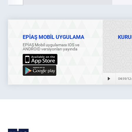
EPİAŞ MOBİL UYGULAMA
KURU
EPİAŞ Mobil uygulaması IOS ve
ANDROID versiyonları yayında