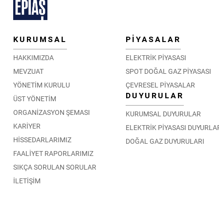
KURUMSAL
PİYASALAR
HAKKIMIZDA
ELEKTRİK PİYASASI
MEVZUAT
SPOT DOĞAL GAZ PİYASASI
YÖNETİM KURULU
ÇEVRESEL PİYASALAR
DUYURULAR
ÜST YÖNETİM
ORGANİZASYON ŞEMASI
KURUMSAL DUYURULAR
KARİYER
ELEKTRİK PİYASASI DUYURLA
HİSSEDARLARIMIZ
DOĞAL GAZ DUYURULARI
FAALİYET RAPORLARIMIZ
SIKÇA SORULAN SORULAR
İLETİŞİM