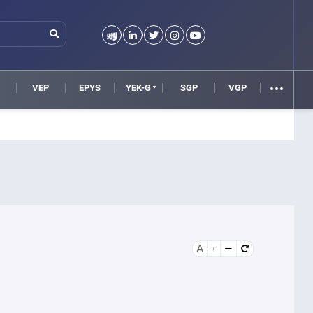
VEP
EPYS
YEK-G
SGP
VGP
A