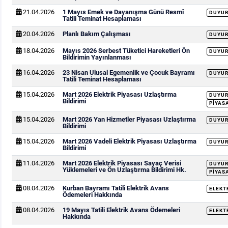
21.04.2026
1 Mayıs Emek ve Dayanışma Günü Resmî
DUYU
Tatili Teminat Hesaplaması
20.04.2026
Planlı Bakım Çalışması
DUYU
18.04.2026
Mayıs 2026 Serbest Tüketici Hareketleri Ön
DUYU
Bildirimin Yayınlanması
16.04.2026
23 Nisan Ulusal Egemenlik ve Çocuk Bayramı
DUYU
Tatili Teminat Hesaplaması
15.04.2026
Mart 2026 Elektrik Piyasası Uzlaştırma
DUYU
Bildirimi
PIYAS
15.04.2026
Mart 2026 Yan Hizmetler Piyasası Uzlaştırma
DUYU
Bildirimi
15.04.2026
Mart 2026 Vadeli Elektrik Piyasası Uzlaştırma
DUYU
Bildirimi
11.04.2026
Mart 2026 Elektrik Piyasası Sayaç Verisi
DUYU
Yüklemeleri ve Ön Uzlaştırma Bildirimi Hk.
PIYAS
08.04.2026
Kurban Bayramı Tatili Elektrik Avans
ELEKT
Ödemeleri Hakkında
08.04.2026
19 Mayıs Tatili Elektrik Avans Ödemeleri
ELEKT
Hakkında