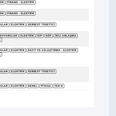
RIK
FINANS - ELEKTRIK
RIK
FINANS - ELEKTRIK
RULAR
ELEKTRIK
SERBEST TÜKETICI
DUYURULAR
ELEKTRIK
GİP
GÖP
İKILI ANLAŞMA
A
RULAR
ELEKTRIK
KAYIT VE UZLAŞTIRMA - ELEKTRIK
A
RULAR
ELEKTRIK
SERBEST TÜKETICI
RULAR
ELEKTRIK
GENEL
PIYASA
YEK-G