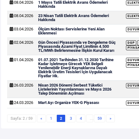
08.04.2026
1 Mayıs Tatili Elektrik Avans Ödemeleri
ELEKT
Hakkında
08.04.2026
23 Nisan Tatili Elektrik Avans Ödemeleri
ELEKT
Hakkında
03.04.2026
Ölçüm Noktası Servislerine Yeni Alan
DUYU
Eklenmesi
02.04.2026
Gün Öncesi Piyasasında ve Dengeleme Güç
DGP
Piyasasında Azami Fiyat Limitinin 4.500
PIYAS
TL/MWh Belirlenmesine İlişkin Kurul Kararı
01.04.2026
01.07.2021 Tarihinden 31.12.2030 Tarihine
DUYU
Kadar İşletmeye Girecek YEK Belgeli
PIYAS
Yenilenebilir Enerji Kaynaklarına Dayalı
Elektrik Üretim Tesisleri İçin Uygulanacak
Fiyatlar Hk.
26.03.2026
Nisan 2026 Dönemi Serbest Tüketici
DUYU
Listelerinin Yayımlanması ve Mayıs 2026
Talep Döneminin Açılması
24.03.2026
Mart Ayı Organize YEK-G Piyasası
DUYU
Sayfa: 2 / 59
«
1
2
3
4
…
59
»