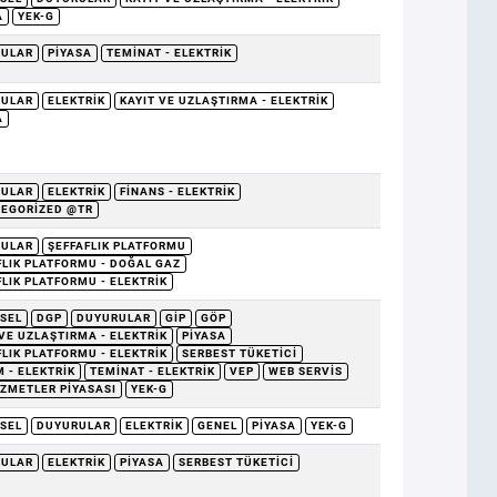
A
YEK-G
RULAR
PIYASA
TEMINAT - ELEKTRIK
RULAR
ELEKTRIK
KAYIT VE UZLAŞTIRMA - ELEKTRIK
A
RULAR
ELEKTRIK
FINANS - ELEKTRIK
EGORIZED @TR
RULAR
ŞEFFAFLIK PLATFORMU
FLIK PLATFORMU - DOĞAL GAZ
FLIK PLATFORMU - ELEKTRIK
SEL
DGP
DUYURULAR
GİP
GÖP
 VE UZLAŞTIRMA - ELEKTRIK
PIYASA
FLIK PLATFORMU - ELEKTRIK
SERBEST TÜKETICI
 - ELEKTRIK
TEMINAT - ELEKTRIK
VEP
WEB SERVIS
IZMETLER PIYASASI
YEK-G
SEL
DUYURULAR
ELEKTRIK
GENEL
PIYASA
YEK-G
RULAR
ELEKTRIK
PIYASA
SERBEST TÜKETICI