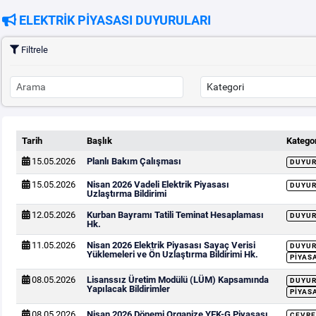
ELEKTRİK PİYASASI DUYURULARI
Filtrele
Tarih
Başlık
Kategor
15.05.2026
Planlı Bakım Çalışması
DUYU
15.05.2026
Nisan 2026 Vadeli Elektrik Piyasası
DUYU
Uzlaştırma Bildirimi
12.05.2026
Kurban Bayramı Tatili Teminat Hesaplaması
DUYU
Hk.
11.05.2026
Nisan 2026 Elektrik Piyasası Sayaç Verisi
DUYU
Yüklemeleri ve Ön Uzlaştırma Bildirimi Hk.
PIYAS
08.05.2026
Lisanssız Üretim Modülü (LÜM) Kapsamında
DUYU
Yapılacak Bildirimler
PIYAS
08.05.2026
Nisan 2026 Dönemi Organize YEK-G Piyasası
ÇEVRE