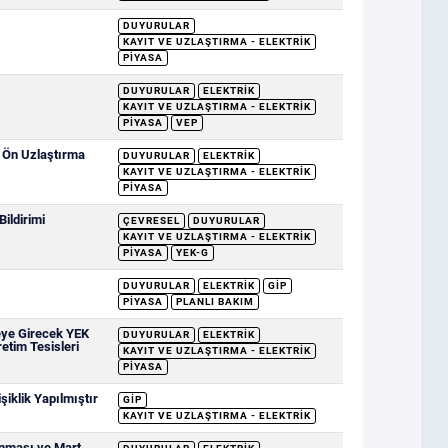
DUYURULAR
KAYIT VE UZLAŞTIRMA - ELEKTRIK
PIYASA
DUYURULAR
ELEKTRIK
KAYIT VE UZLAŞTIRMA - ELEKTRIK
PIYASA
VEP
e Ön Uzlaştırma
DUYURULAR
ELEKTRIK
KAYIT VE UZLAŞTIRMA - ELEKTRIK
PIYASA
ildirimi
ÇEVRESEL
DUYURULAR
KAYIT VE UZLAŞTIRMA - ELEKTRIK
PIYASA
YEK-G
DUYURULAR
ELEKTRIK
GİP
PIYASA
PLANLI BAKIM
eye Girecek YEK
DUYURULAR
ELEKTRIK
retim Tesisleri
KAYIT VE UZLAŞTIRMA - ELEKTRIK
PIYASA
iklik Yapılmıştır
GİP
KAYIT VE UZLAŞTIRMA - ELEKTRIK
anması ve Mart