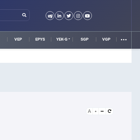
VEP
EPYS
YEK-G
SGP
VGP
A