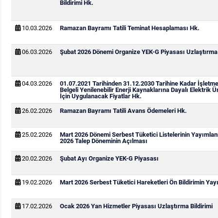
Bildirimi Hk.
10.03.2026
Ramazan Bayramı Tatili Teminat Hesaplaması Hk.
06.03.2026
Şubat 2026 Dönemi Organize YEK-G Piyasası Uzlaştırma B
04.03.2026
01.07.2021 Tarihinden 31.12.2030 Tarihine Kadar İşletm
Belgeli Yenilenebilir Enerji Kaynaklarına Dayalı Elektrik Ü
İçin Uygulanacak Fiyatlar Hk.
26.02.2026
Ramazan Bayramı Tatili Avans Ödemeleri Hk.
25.02.2026
Mart 2026 Dönemi Serbest Tüketici Listelerinin Yayımla
2026 Talep Döneminin Açılması
20.02.2026
Şubat Ayı Organize YEK-G Piyasası
19.02.2026
Mart 2026 Serbest Tüketici Hareketleri Ön Bildirimin Ya
17.02.2026
Ocak 2026 Yan Hizmetler Piyasası Uzlaştırma Bildirimi