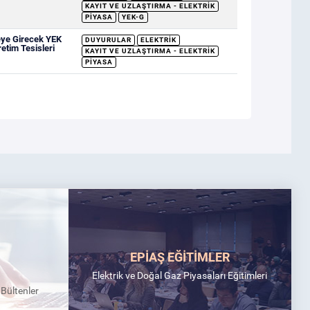
KAYIT VE UZLAŞTIRMA - ELEKTRIK
PIYASA
YEK-G
eye Girecek YEK
DUYURULAR
ELEKTRIK
retim Tesisleri
KAYIT VE UZLAŞTIRMA - ELEKTRIK
PIYASA
EPİAŞ EĞİTİMLER
Elektrik ve Doğal Gaz Piyasaları Eğitimleri
k Bültenler