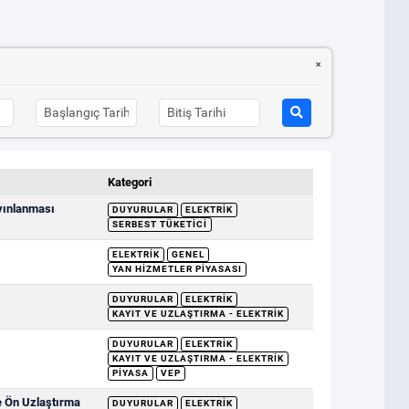
Kategori
ayınlanması
DUYURULAR
ELEKTRIK
SERBEST TÜKETICI
ELEKTRIK
GENEL
YAN HIZMETLER PIYASASI
DUYURULAR
ELEKTRIK
KAYIT VE UZLAŞTIRMA - ELEKTRIK
DUYURULAR
ELEKTRIK
KAYIT VE UZLAŞTIRMA - ELEKTRIK
PIYASA
VEP
e Ön Uzlaştırma
DUYURULAR
ELEKTRIK