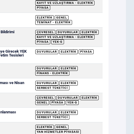
KAYIT VE UZLAŞTIRMA - ELEKTRIK
PIYASA
ELEKTRIK
GENEL
TEMINAT - ELEKTRIK
ildirimi
ÇEVRESEL
DUYURULAR
ELEKTRIK
KAYIT VE UZLAŞTIRMA - ELEKTRIK
PIYASA
YEK-G
eye Girecek YEK
DUYURULAR
ELEKTRIK
PIYASA
retim Tesisleri
DUYURULAR
ELEKTRIK
FINANS - ELEKTRIK
nması ve Nisan
DUYURULAR
ELEKTRIK
SERBEST TÜKETICI
ÇEVRESEL
DUYURULAR
ELEKTRIK
GENEL
PIYASA
YEK-G
yınlanması
DUYURULAR
ELEKTRIK
SERBEST TÜKETICI
ELEKTRIK
GENEL
YAN HIZMETLER PIYASASI