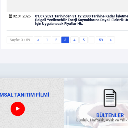
02.01.2026
01.07.2021 Tarihinden 31.12.2030 Tarihine Kadar İşletm
Belgeli Yenilenebilir Enerji Kaynaklarına Dayalı Elektrik Ü
İçin Uygulanacak Fiyatlar Hk.
Sayfa: 3 / 59
«
1
2
3
4
5
…
59
»
MSAL TANITIM FİLMİ
BÜLTENLER
Günlük, Haftalık, Aylık ve Yıllı