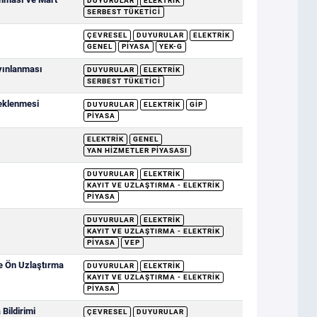
DUYURULAR
ELEKTRIK
SERBEST TÜKETICI
ÇEVRESEL
DUYURULAR
ELEKTRIK
GENEL
PIYASA
YEK-G
ayınlanması
DUYURULAR
ELEKTRIK
SERBEST TÜKETICI
deklenmesi
DUYURULAR
ELEKTRIK
GİP
PIYASA
ELEKTRIK
GENEL
YAN HIZMETLER PIYASASI
DUYURULAR
ELEKTRIK
KAYIT VE UZLAŞTIRMA - ELEKTRIK
PIYASA
DUYURULAR
ELEKTRIK
KAYIT VE UZLAŞTIRMA - ELEKTRIK
PIYASA
VEP
ve Ön Uzlaştırma
DUYURULAR
ELEKTRIK
KAYIT VE UZLAŞTIRMA - ELEKTRIK
PIYASA
Bildirimi
ÇEVRESEL
DUYURULAR