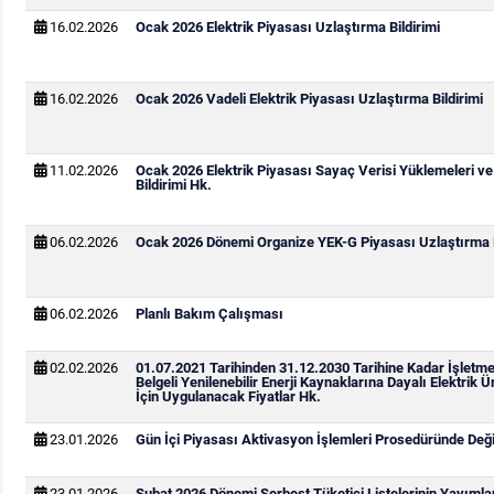
16.02.2026
Ocak 2026 Elektrik Piyasası Uzlaştırma Bildirimi
16.02.2026
Ocak 2026 Vadeli Elektrik Piyasası Uzlaştırma Bildirimi
11.02.2026
Ocak 2026 Elektrik Piyasası Sayaç Verisi Yüklemeleri v
Bildirimi Hk.
06.02.2026
Ocak 2026 Dönemi Organize YEK-G Piyasası Uzlaştırma B
06.02.2026
Planlı Bakım Çalışması
02.02.2026
01.07.2021 Tarihinden 31.12.2030 Tarihine Kadar İşletm
Belgeli Yenilenebilir Enerji Kaynaklarına Dayalı Elektrik Ü
İçin Uygulanacak Fiyatlar Hk.
23.01.2026
Gün İçi Piyasası Aktivasyon İşlemleri Prosedüründe Değiş
23.01.2026
Şubat 2026 Dönemi Serbest Tüketici Listelerinin Yayıml