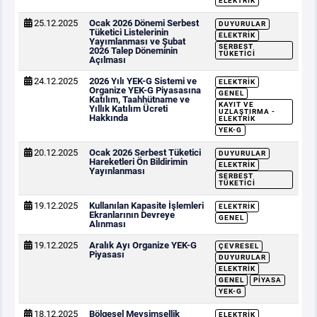
ELEKTRIK
25.12.2025
Ocak 2026 Dönemi Serbest
DUYURULAR
Tüketici Listelerinin
ELEKTRIK
Yayımlanması ve Şubat
SERBEST
2026 Talep Döneminin
TÜKETICI
Açılması
24.12.2025
2026 Yılı YEK-G Sistemi ve
ELEKTRIK
Organize YEK-G Piyasasına
GENEL
Katılım, Taahhütname ve
KAYIT VE
Yıllık Katılım Ücreti
UZLAŞTIRMA -
Hakkında
ELEKTRIK
YEK-G
20.12.2025
Ocak 2026 Serbest Tüketici
DUYURULAR
Hareketleri Ön Bildirimin
ELEKTRIK
Yayınlanması
SERBEST
TÜKETICI
19.12.2025
Kullanılan Kapasite İşlemleri
ELEKTRIK
Ekranlarının Devreye
GENEL
Alınması
19.12.2025
Aralık Ayı Organize YEK-G
ÇEVRESEL
Piyasası
DUYURULAR
ELEKTRIK
GENEL
PIYASA
YEK-G
18.12.2025
Bölgesel Mevsimsellik
ELEKTRIK