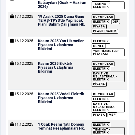
Katsayıları (Ocak – Haziran
TEMINAT -
2026)
ELEKTRIK
17.12.2025
19 Aralık 2025 Cuma Günü
DUYURULAR
TEİAŞ-TPYS’de Yapılacak
ELEKTRIK
GİP
Planlı Bakım Çalışması Hk.
PIYASA
PLANLI BAKIM
16.12.2025
Kasım 2025 Yan Hizmetler
ELEKTRIK
Piyasası Uzlaştırma
GENEL
Bildirimi
YAN HIZMETLER
PIYASASI
15.12.2025
Kasım 2025 Elektrik
DUYURULAR
Piyasası Uzlaştırma
ELEKTRIK
Bildirimi
KAYIT VE
UZLAŞTIRMA -
ELEKTRIK
PIYASA
15.12.2025
Kasım 2025 Vadeli Elektrik
DUYURULAR
Piyasası Uzlaştırma
ELEKTRIK
Bildirimi
KAYIT VE
UZLAŞTIRMA -
ELEKTRIK
PIYASA
VEP
11.12.2025
1 Ocak Resmî Tatil Dönemi
ELEKTRIK
Teminat Hesaplamaları Hk.
TEMINAT -
ELEKTRIK