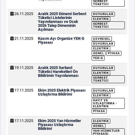
SERBEST
TÜKETICI
26.11.2025
Aralık 2025 Dönemi Serbest
DUYURULAR
Tüketici Listelerinin
ELEKTRIK
Yayımlanması ve Ocak
SERBEST
2026 Talep Döneminin
TÜKETICI
Açılması
21.11.2025
Kasım Ayı Organize YEK-G
ÇEVRESEL
Piyasası
DUYURULAR
ELEKTRIK
GENEL
PIYASA
YEK-G
19.11.2025
Aralık 2025 Serbest
DUYURULAR
Tüketici Hareketleri Ön
ELEKTRIK
Bildirimin Yayınlanması
SERBEST
TÜKETICI
17.11.2025
Ekim 2025 Elektrik Piyasası
DUYURULAR
Uzlaştırma Bildirimi
ELEKTRIK
KAYIT VE
UZLAŞTIRMA -
ELEKTRIK
PIYASA
17.11.2025
Ekim 2025 Yan Hizmetler
ELEKTRIK
Piyasası Uzlaştırma
GENEL
Bildirimi
YAN HIZMETLER
PIYASASI