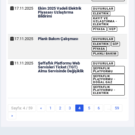
17.11.2025
Ekim 2025 Vadeli Elektrik
DUYURULAR
Piyasası Uzlaştırma
ELEKTRIK
Bildirimi
KAYIT VE
UZLAŞTIRMA -
ELEKTRIK
PIYASA
VEP
17.11.2025
Planlı Bakım Çalışması
DUYURULAR
ELEKTRIK
GİP
PIYASA
PLANLI BAKIM
11.11.2025
Şeffaflık Platformu Web
DUYURULAR
Servisleri Ticket (TGT)
ŞEFFAFLIK
Alma Servisinde Değişiklik
PLATFORMU
ŞEFFAFLIK
PLATFORMU -
DOĞAL GAZ
ŞEFFAFLIK
PLATFORMU -
ELEKTRIK
Sayfa: 4 / 59
«
1
2
3
4
5
6
…
59
»