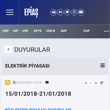
GÖP
GİP
VEP
EPYS
YEK-G
SGP
VGP
DUYURULAR
ELEKTRİK PİYASASI
SPOT ELEKTRİK PİYASALARI
26.01.2018 / 10:16
A
15/01/2018-21/01/2018
ÖRNEK FİNANS BELGELERİ
VADELİ ELEKTRİK PİYASASI
ELEKTRİK PİYASASI DUYURULARI