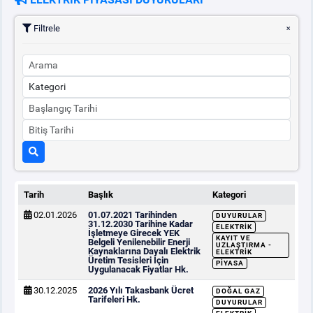
Filtrele
PİYASA
KAYIT
SÜRECİ
SERBEST TÜKETİCİ
MALİ UZLAŞTIRMA
TEMİNAT
Tarih
Başlık
Kategori
BÜLTENLER
02.01.2026
01.07.2021 Tarihinden
DUYURULAR
31.12.2030 Tarihine Kadar
ELEKTRIK
İşletmeye Girecek YEK
DUYURULAR
KAYIT VE
Belgeli Yenilenebilir Enerji
UZLAŞTIRMA -
Kaynaklarına Dayalı Elektrik
ELEKTRIK
Üretim Tesisleri İçin
PIYASA
Uygulanacak Fiyatlar Hk.
BT HİZMET YÖNETİM SİSTEMİ POLİTİKAMIZ
30.12.2025
2026 Yılı Takasbank Ücret
DOĞAL GAZ
Tarifeleri Hk.
DUYURULAR