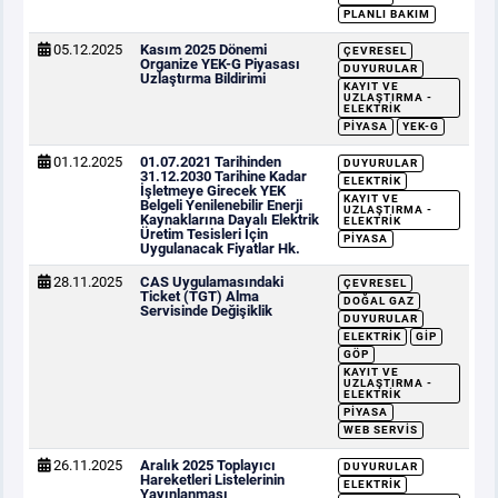
PLANLI BAKIM
05.12.2025
Kasım 2025 Dönemi
ÇEVRESEL
Organize YEK-G Piyasası
DUYURULAR
Uzlaştırma Bildirimi
KAYIT VE
UZLAŞTIRMA -
ELEKTRIK
PIYASA
YEK-G
01.12.2025
01.07.2021 Tarihinden
DUYURULAR
31.12.2030 Tarihine Kadar
ELEKTRIK
İşletmeye Girecek YEK
KAYIT VE
Belgeli Yenilenebilir Enerji
UZLAŞTIRMA -
Kaynaklarına Dayalı Elektrik
ELEKTRIK
Üretim Tesisleri İçin
PIYASA
Uygulanacak Fiyatlar Hk.
28.11.2025
CAS Uygulamasındaki
ÇEVRESEL
Ticket (TGT) Alma
DOĞAL GAZ
Servisinde Değişiklik
DUYURULAR
ELEKTRIK
GİP
GÖP
KAYIT VE
UZLAŞTIRMA -
ELEKTRIK
PIYASA
WEB SERVIS
26.11.2025
Aralık 2025 Toplayıcı
DUYURULAR
Hareketleri Listelerinin
ELEKTRIK
Yayınlanması