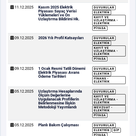
11.12.2025
Kasım 2025 Elektrik
DUYURULAR
Piyasası Sayaç Verisi
ELEKTRIK
Yüklemeleri ve Ön
KAYIT VE
Uzlaştırma Bildirimi Hk.
UZLAŞTIRMA -
ELEKTRIK
PIYASA
09.12.2025
2026 Yılı Profil Katsayıları
DUYURULAR
ELEKTRIK
KAYIT VE
UZLAŞTIRMA -
ELEKTRIK
PIYASA
09.12.2025
1 Ocak Resmi Tatili Dönemi
DUYURULAR
Elektrik Piyasası Avans
ELEKTRIK
Ödeme Tarihleri
FINANS -
ELEKTRIK
05.12.2025
Uzlaştırma Hesaplarında
DUYURULAR
Ölçüm Değerlerine
KAYIT VE
Uygulanacak Profillerin
UZLAŞTIRMA -
Belirlenmesine İlişkin
ELEKTRIK
Metodoloji Yayımlandı
MEVZUAT -
ELEKTRIK
PIYASA
05.12.2025
Planlı Bakım Çalışması
DUYURULAR
ELEKTRIK
GİP
PIYASA