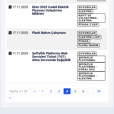
17.11.2025
Ekim 2025 Vadeli Elektrik
DUYURULAR
Piyasası Uzlaştırma
ELEKTRIK
Bildirimi
KAYIT VE
UZLAŞTIRMA -
ELEKTRIK
PIYASA
VEP
17.11.2025
Planlı Bakım Çalışması
DUYURULAR
ELEKTRIK
GİP
PIYASA
PLANLI BAKIM
11.11.2025
Şeffaflık Platformu Web
DUYURULAR
Servisleri Ticket (TGT)
ŞEFFAFLIK
Alma Servisinde Değişiklik
PLATFORMU
ŞEFFAFLIK
PLATFORMU -
DOĞAL GAZ
ŞEFFAFLIK
PLATFORMU -
ELEKTRIK
Sayfa: 4 / 59
«
1
2
3
4
5
6
…
59
»