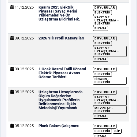
11.12.2025
Kasım 2025 Elektrik
DUYURULAR
Piyasası Sayaç Verisi
ELEKTRIK
Yüklemeleri ve Ön
KAYIT VE
Uzlaştırma Bildirimi Hk.
UZLAŞTIRMA -
ELEKTRIK
PIYASA
09.12.2025
2026 Yılı Profil Katsayıları
DUYURULAR
ELEKTRIK
KAYIT VE
UZLAŞTIRMA -
ELEKTRIK
PIYASA
09.12.2025
1 Ocak Resmi Tatili Dönemi
DUYURULAR
Elektrik Piyasası Avans
ELEKTRIK
Ödeme Tarihleri
FINANS -
ELEKTRIK
05.12.2025
Uzlaştırma Hesaplarında
DUYURULAR
Ölçüm Değerlerine
KAYIT VE
Uygulanacak Profillerin
UZLAŞTIRMA -
Belirlenmesine İlişkin
ELEKTRIK
Metodoloji Yayımlandı
MEVZUAT -
ELEKTRIK
PIYASA
05.12.2025
Planlı Bakım Çalışması
DUYURULAR
ELEKTRIK
GİP
PIYASA