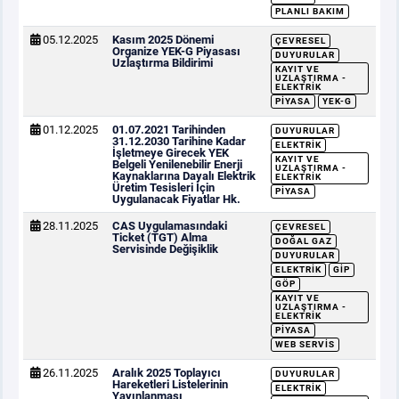
PLANLI BAKIM
05.12.2025
Kasım 2025 Dönemi
ÇEVRESEL
Organize YEK-G Piyasası
DUYURULAR
Uzlaştırma Bildirimi
KAYIT VE
UZLAŞTIRMA -
ELEKTRIK
PIYASA
YEK-G
01.12.2025
01.07.2021 Tarihinden
DUYURULAR
31.12.2030 Tarihine Kadar
ELEKTRIK
İşletmeye Girecek YEK
KAYIT VE
Belgeli Yenilenebilir Enerji
UZLAŞTIRMA -
Kaynaklarına Dayalı Elektrik
ELEKTRIK
Üretim Tesisleri İçin
PIYASA
Uygulanacak Fiyatlar Hk.
28.11.2025
CAS Uygulamasındaki
ÇEVRESEL
Ticket (TGT) Alma
DOĞAL GAZ
Servisinde Değişiklik
DUYURULAR
ELEKTRIK
GİP
GÖP
KAYIT VE
UZLAŞTIRMA -
ELEKTRIK
PIYASA
WEB SERVIS
26.11.2025
Aralık 2025 Toplayıcı
DUYURULAR
Hareketleri Listelerinin
ELEKTRIK
Yayınlanması