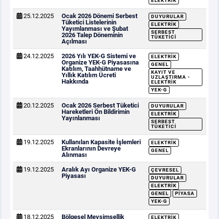
ELEKTRIK
25.12.2025
Ocak 2026 Dönemi Serbest
DUYURULAR
Tüketici Listelerinin
ELEKTRIK
Yayımlanması ve Şubat
SERBEST
2026 Talep Döneminin
TÜKETICI
Açılması
24.12.2025
2026 Yılı YEK-G Sistemi ve
ELEKTRIK
Organize YEK-G Piyasasına
GENEL
Katılım, Taahhütname ve
KAYIT VE
Yıllık Katılım Ücreti
UZLAŞTIRMA -
Hakkında
ELEKTRIK
YEK-G
20.12.2025
Ocak 2026 Serbest Tüketici
DUYURULAR
Hareketleri Ön Bildirimin
ELEKTRIK
Yayınlanması
SERBEST
TÜKETICI
19.12.2025
Kullanılan Kapasite İşlemleri
ELEKTRIK
Ekranlarının Devreye
GENEL
Alınması
19.12.2025
Aralık Ayı Organize YEK-G
ÇEVRESEL
Piyasası
DUYURULAR
ELEKTRIK
GENEL
PIYASA
YEK-G
18.12.2025
Bölgesel Mevsimsellik
ELEKTRIK