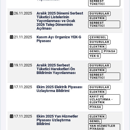
SERBEST
TÜKETICI
26.11.2025
Aralık 2025 Dönemi Serbest
DUYURULAR
Tüketici Listelerinin
ELEKTRIK
Yayımlanması ve Ocak
SERBEST
2026 Talep Döneminin
TÜKETICI
Açılması
21.11.2025
Kasım Ayı Organize YEK-G
ÇEVRESEL
Piyasası
DUYURULAR
ELEKTRIK
GENEL
PIYASA
YEK-G
19.11.2025
Aralık 2025 Serbest
DUYURULAR
Tüketici Hareketleri Ön
ELEKTRIK
Bildirimin Yayınlanması
SERBEST
TÜKETICI
17.11.2025
Ekim 2025 Elektrik Piyasası
DUYURULAR
Uzlaştırma Bildirimi
ELEKTRIK
KAYIT VE
UZLAŞTIRMA -
ELEKTRIK
PIYASA
17.11.2025
Ekim 2025 Yan Hizmetler
ELEKTRIK
Piyasası Uzlaştırma
GENEL
Bildirimi
YAN HIZMETLER
PIYASASI