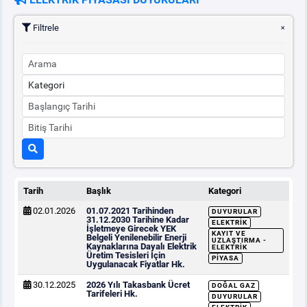
Filtrele
PİYASA
KAYIT
SÜRECİ
SERBEST TÜKETİCİ
MALİ UZLAŞTIRMA
TEMİNAT
Tarih
Başlık
Kategori
BÜLTENLER
02.01.2026
01.07.2021 Tarihinden
DUYURULAR
31.12.2030 Tarihine Kadar
ELEKTRIK
İşletmeye Girecek YEK
DUYURULAR
KAYIT VE
Belgeli Yenilenebilir Enerji
UZLAŞTIRMA -
Kaynaklarına Dayalı Elektrik
ELEKTRIK
Üretim Tesisleri İçin
PIYASA
Uygulanacak Fiyatlar Hk.
BT HİZMET YÖNETİM SİSTEMİ POLİTİKAMIZ
30.12.2025
2026 Yılı Takasbank Ücret
DOĞAL GAZ
Tarifeleri Hk.
DUYURULAR