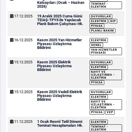
Katsayıları (Ocak – Haziran
TEMINAT -
2026)
ELEKTRIK
17.12.2025
19 Aralık 2025 Cuma Günü
DUYURULAR
TEİAŞ-TPYS’de Yapılacak
ELEKTRIK
GİP
Planlı Bakım Çalışması Hk.
PIYASA
PLANLI BAKIM
16.12.2025
Kasım 2025 Yan Hizmetler
ELEKTRIK
Piyasası Uzlaştırma
GENEL
Bildirimi
YAN HIZMETLER
PIYASASI
15.12.2025
Kasım 2025 Elektrik
DUYURULAR
Piyasası Uzlaştırma
ELEKTRIK
Bildirimi
KAYIT VE
UZLAŞTIRMA -
ELEKTRIK
PIYASA
15.12.2025
Kasım 2025 Vadeli Elektrik
DUYURULAR
Piyasası Uzlaştırma
ELEKTRIK
Bildirimi
KAYIT VE
UZLAŞTIRMA -
ELEKTRIK
PIYASA
VEP
11.12.2025
1 Ocak Resmî Tatil Dönemi
ELEKTRIK
Teminat Hesaplamaları Hk.
TEMINAT -
ELEKTRIK