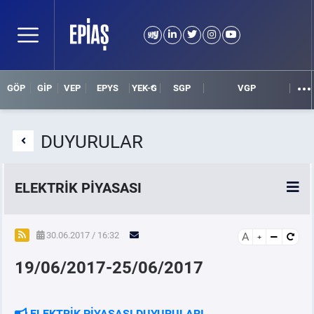
GÖP
GİP
VEP
EPYS
YEK-G
SGP
VGP
DUYURULAR
ELEKTRİK PİYASASI
SPOT ELEKTRİK PİYASALARI
30.06.2017 / 16:32
A
19/06/2017-25/06/2017
ÖRNEK FİNANS BELGELERİ
VADELİ ELEKTRİK PİYASASI
ELEKTRİK PİYASASI DUYURULARI