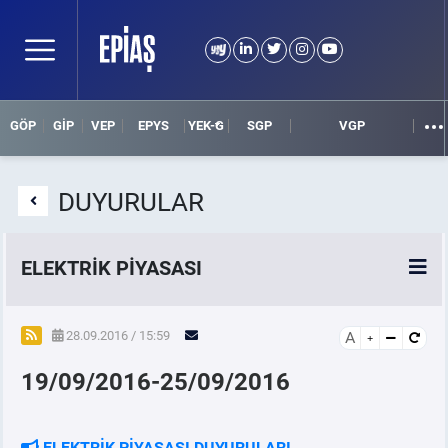
GÖP
GİP
VEP
EPYS
YEK-G
SGP
VGP
DUYURULAR
ELEKTRİK PİYASASI
SPOT ELEKTRİK PİYASALARI
28.09.2016 / 15:59
A
19/09/2016-25/09/2016
ÖRNEK FİNANS BELGELERİ
VADELİ ELEKTRİK PİYASASI
ELEKTRİK PİYASASI DUYURULARI