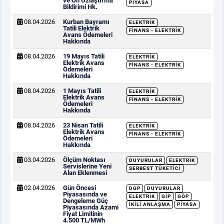
ve Ön Uzlaştırma
PIYASA
Bildirimi Hk.
08.04.2026
Kurban Bayramı
ELEKTRIK
Tatili Elektrik
FINANS - ELEKTRIK
Avans Ödemeleri
Hakkında
08.04.2026
19 Mayıs Tatili
ELEKTRIK
Elektrik Avans
FINANS - ELEKTRIK
Ödemeleri
Hakkında
08.04.2026
1 Mayıs Tatili
ELEKTRIK
Elektrik Avans
FINANS - ELEKTRIK
Ödemeleri
Hakkında
08.04.2026
23 Nisan Tatili
ELEKTRIK
Elektrik Avans
FINANS - ELEKTRIK
Ödemeleri
Hakkında
03.04.2026
Ölçüm Noktası
DUYURULAR
ELEKTRIK
Servislerine Yeni
SERBEST TÜKETICI
Alan Eklenmesi
02.04.2026
Gün Öncesi
DGP
DUYURULAR
Piyasasında ve
ELEKTRIK
GİP
GÖP
Dengeleme Güç
İKILI ANLAŞMA
PIYASA
Piyasasında Azami
Fiyat Limitinin
4.500 TL/MWh