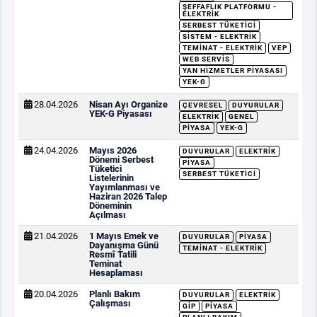
ŞEFFAFLIK PLATFORMU -
ELEKTRIK
SERBEST TÜKETICI
SISTEM - ELEKTRIK
TEMINAT - ELEKTRIK
VEP
WEB SERVIS
YAN HIZMETLER PIYASASI
YEK-G
28.04.2026
Nisan Ayı Organize
ÇEVRESEL
DUYURULAR
YEK-G Piyasası
ELEKTRIK
GENEL
PIYASA
YEK-G
24.04.2026
Mayıs 2026
DUYURULAR
ELEKTRIK
Dönemi Serbest
PIYASA
Tüketici
SERBEST TÜKETICI
Listelerinin
Yayımlanması ve
Haziran 2026 Talep
Döneminin
Açılması
21.04.2026
1 Mayıs Emek ve
DUYURULAR
PIYASA
Dayanışma Günü
TEMINAT - ELEKTRIK
Resmî Tatili
Teminat
Hesaplaması
20.04.2026
Planlı Bakım
DUYURULAR
ELEKTRIK
Çalışması
GİP
PIYASA