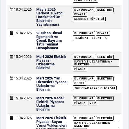
PLANLI BAKIM
18.04.2026
Mayıs 2026
DUYURULAR
ELEKTRIK
Serbest Tüketici
PIYASA
Hareketleri Ön
SERBEST TÜKETICI
Bildirimin
Yayınlanması
16.04.2026
23 Nisan Ulusal
DUYURULAR
PIYASA
Egemenlik ve
TEMINAT - ELEKTRIK
Çocuk Bayramı
Tatili Teminat
Hesaplaması
15.04.2026
Mart 2026 Elektrik
DUYURULAR
ELEKTRIK
Piyasası
KAYIT VE UZLAŞTIRMA -
Uzlaştırma
ELEKTRIK
Bildirimi
PIYASA
15.04.2026
Mart 2026 Yan
DUYURULAR
ELEKTRIK
Hizmetler Piyasası
GENEL
Uzlaştırma
YAN HIZMETLER PIYASASI
Bildirimi
15.04.2026
Mart 2026 Vadeli
DUYURULAR
ELEKTRIK
Elektrik Piyasası
PIYASA
VEP
Uzlaştırma
Bildirimi
11.04.2026
Mart 2026 Elektrik
DUYURULAR
ELEKTRIK
Piyasası Sayaç
KAYIT VE UZLAŞTIRMA -
Verisi Yüklemeleri
ELEKTRIK