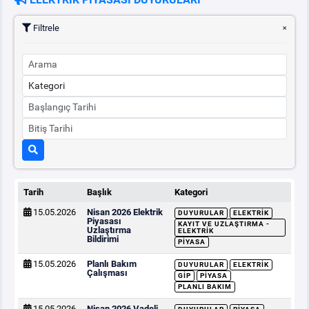
Filtrele
PİYASA
KAYIT
SÜRECİ
SERBEST TÜKETİCİ
MALİ UZLAŞTIRMA
TEMİNAT
Tarih
Başlık
Kategori
BÜLTENLER
15.05.2026
Nisan 2026 Elektrik
DUYURULAR
ELEKTRIK
Piyasası
KAYIT VE UZLAŞTIRMA -
Uzlaştırma
ELEKTRIK
DUYURULAR
Bildirimi
PIYASA
15.05.2026
Planlı Bakım
DUYURULAR
ELEKTRIK
Çalışması
BT HİZMET YÖNETİM SİSTEMİ POLİTİKAMIZ
GİP
PIYASA
PLANLI BAKIM
15.05.2026
Nisan 2026 Vadeli