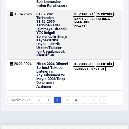
Belirlenmesine
İlişkin Kurul Kararı
01.04.2026
01.07.2021
DUYURULAR
ELEKTRIK
Tarihinden
KAYIT VE UZLAŞTIRMA -
31.12.2030
ELEKTRIK
Tarihine Kadar
PIYASA
İşletmeye Girecek
YEK Belgeli
Yenilenebilir Enerji
Kaynaklarına
Dayalı Elektrik
Üretim Tesisleri
İçin Uygulanacak
Fiyatlar Hk.
26.03.2026
Nisan 2026 Dönemi
DUYURULAR
ELEKTRIK
Serbest Tüketici
SERBEST TÜKETICI
Listelerinin
Yayımlanması ve
Mayıs 2026 Talep
Döneminin
Açılması
Sayfa: 2 / 59
«
1
2
3
4
…
59
»