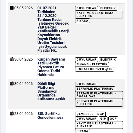
05.05.2026
01.07.2021
DUYURULAR
ELEKTRIK
Tarihinden
KAYIT VE UZLAŞTIRMA -
31.12.2030
ELEKTRIK
Tarihine Kadar
PIYASA
İşletmeye Girecek
YEK Belgeli
Yenilenebilir Enerji
Kaynaklarına
Dayalı Elektrik
Üretim Tesisleri
İçin Uygulanacak
Fiyatlar Hk.
30.04.2026
Kurban Bayramı
DUYURULAR
ELEKTRIK
Tatili Elektrik
FINANS - ELEKTRIK
Piyasası Fatura
UNCATEGORIZED @TR
Ödeme Tarihi
Hakkında
30.04.2026
Dâhilî Bilgi
DUYURULAR
Platformu
ŞEFFAFLIK PLATFORMU
Simülasyon
ŞEFFAFLIK PLATFORMU -
Ortamında
DOĞAL GAZ
Kullanıma Açıldı
ŞEFFAFLIK PLATFORMU -
ELEKTRIK
28.04.2026
SSL Sertifika
ÇEVRESEL
DGP
Güncellenmesi
DUYURULAR
GİP
GÖP
KAYIT VE UZLAŞTIRMA -
ELEKTRIK
PIYASA