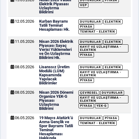
DUYURULAR
PIYASA
Elektrik Piyasası
VEP
Uzlaştırma
Bildirimi
12.05.2026
Kurban Bayramı
DUYURULAR
ELEKTRIK
Tatili Teminat
PIYASA
Hesaplaması Hk.
TEMINAT - ELEKTRIK
11.05.2026
Nisan 2026 Elektrik
DUYURULAR
ELEKTRIK
Piyasası Sayaç
KAYIT VE UZLAŞTIRMA -
Verisi Yüklemeleri
ELEKTRIK
ve Ön Uzlaştırma
PIYASA
Bildirimi Hk.
08.05.2026
Lisanssız Üretim
DUYURULAR
ELEKTRIK
Modülü (LÜM)
KAYIT VE UZLAŞTIRMA -
Kapsamında
ELEKTRIK
Yapılacak
PIYASA
Bildirimler
08.05.2026
Nisan 2026 Dönemi
ÇEVRESEL
DUYURULAR
Organize YEK-G
KAYIT VE UZLAŞTIRMA -
Piyasası
ELEKTRIK
Uzlaştırma
PIYASA
YEK-G
Bildirimi
06.05.2026
19 Mayıs Atatürk’ü
DUYURULAR
PIYASA
Anma Gençlik ve
TEMINAT - ELEKTRIK
Spor Bayramı Tatili
Teminat
Hesaplaması
Hakkında