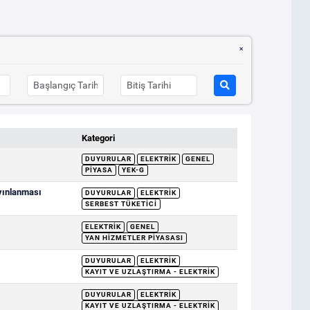
Kategori
DUYURULAR
ELEKTRIK
GENEL
PIYASA
YEK-G
ayınlanması
DUYURULAR
ELEKTRIK
SERBEST TÜKETICI
ELEKTRIK
GENEL
YAN HIZMETLER PIYASASI
DUYURULAR
ELEKTRIK
KAYIT VE UZLAŞTIRMA - ELEKTRIK
DUYURULAR
ELEKTRIK
KAYIT VE UZLAŞTIRMA - ELEKTRIK