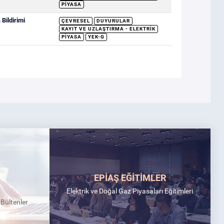
PIYASA
Bildirimi
ÇEVRESEL
DUYURULAR
KAYIT VE UZLAŞTIRMA - ELEKTRIK
PIYASA
YEK-G
EPİAŞ EĞİTİMLER
Elektrik ve Doğal Gaz Piyasaları Eğitimleri
k Bültenler