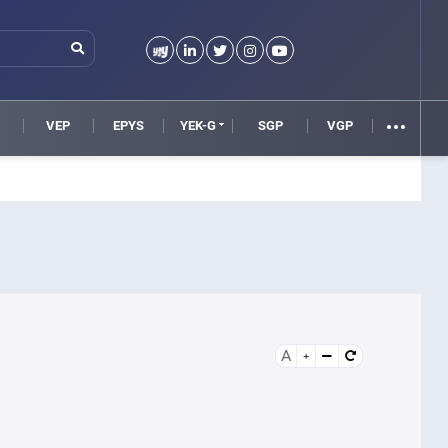
VEP
EPYS
YEK-G
SGP
VGP
A