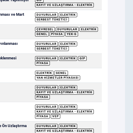
GİP
KAYIT VE UZLAŞTIRMA - ELEKTRIK
anması ve Mart
DUYURULAR
ELEKTRIK
SERBEST TÜKETICI
ÇEVRESEL
DUYURULAR
ELEKTRIK
GENEL
PIYASA
YEK-G
ayınlanması
DUYURULAR
ELEKTRIK
SERBEST TÜKETICI
deklenmesi
DUYURULAR
ELEKTRIK
GİP
PIYASA
ELEKTRIK
GENEL
YAN HIZMETLER PIYASASI
DUYURULAR
ELEKTRIK
KAYIT VE UZLAŞTIRMA - ELEKTRIK
PIYASA
DUYURULAR
ELEKTRIK
KAYIT VE UZLAŞTIRMA - ELEKTRIK
PIYASA
VEP
ve Ön Uzlaştırma
DUYURULAR
ELEKTRIK
KAYIT VE UZLAŞTIRMA - ELEKTRIK