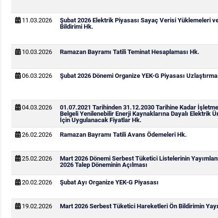
11.03.2026
Şubat 2026 Elektrik Piyasası Sayaç Verisi Yüklemeleri v
Bildirimi Hk.
10.03.2026
Ramazan Bayramı Tatili Teminat Hesaplaması Hk.
06.03.2026
Şubat 2026 Dönemi Organize YEK-G Piyasası Uzlaştırma B
04.03.2026
01.07.2021 Tarihinden 31.12.2030 Tarihine Kadar İşletm
Belgeli Yenilenebilir Enerji Kaynaklarına Dayalı Elektrik Ü
İçin Uygulanacak Fiyatlar Hk.
26.02.2026
Ramazan Bayramı Tatili Avans Ödemeleri Hk.
25.02.2026
Mart 2026 Dönemi Serbest Tüketici Listelerinin Yayımla
2026 Talep Döneminin Açılması
20.02.2026
Şubat Ayı Organize YEK-G Piyasası
19.02.2026
Mart 2026 Serbest Tüketici Hareketleri Ön Bildirimin Ya