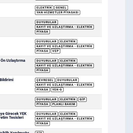
ELEKTRIK
GENEL
YAN HIZMETLER PIYASASI
DUYURULAR
KAYIT VE UZLAŞTIRMA - ELEKTRIK
PIYASA
DUYURULAR
ELEKTRIK
KAYIT VE UZLAŞTIRMA - ELEKTRIK
PIYASA
VEP
e Ön Uzlaştırma
DUYURULAR
ELEKTRIK
KAYIT VE UZLAŞTIRMA - ELEKTRIK
PIYASA
ildirimi
ÇEVRESEL
DUYURULAR
KAYIT VE UZLAŞTIRMA - ELEKTRIK
PIYASA
YEK-G
DUYURULAR
ELEKTRIK
GİP
PIYASA
PLANLI BAKIM
eye Girecek YEK
DUYURULAR
ELEKTRIK
retim Tesisleri
KAYIT VE UZLAŞTIRMA - ELEKTRIK
PIYASA
iklik Yapılmıştır