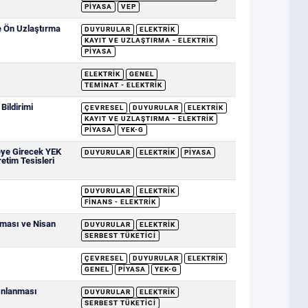
PIYASA
VEP
e Ön Uzlaştırma
DUYURULAR
ELEKTRIK
KAYIT VE UZLAŞTIRMA - ELEKTRIK
PIYASA
ELEKTRIK
GENEL
TEMINAT - ELEKTRIK
ildirimi
ÇEVRESEL
DUYURULAR
ELEKTRIK
KAYIT VE UZLAŞTIRMA - ELEKTRIK
PIYASA
YEK-G
eye Girecek YEK
DUYURULAR
ELEKTRIK
PIYASA
retim Tesisleri
DUYURULAR
ELEKTRIK
FINANS - ELEKTRIK
nması ve Nisan
DUYURULAR
ELEKTRIK
SERBEST TÜKETICI
ÇEVRESEL
DUYURULAR
ELEKTRIK
GENEL
PIYASA
YEK-G
yınlanması
DUYURULAR
ELEKTRIK
SERBEST TÜKETICI