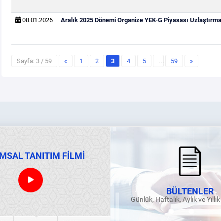
08.01.2026
Aralık 2025 Dönemi Organize YEK-G Piyasası Uzlaştırma 
Sayfa: 3 / 59
«
1
2
3
4
5
…
59
»
MSAL TANITIM FİLMİ
BÜLTENLER
Günlük, Haftalık, Aylık ve Yıllı