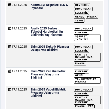
21.11.2025
Kasım Ayı Organize YEK-G
ÇEVRESEL
Piyasası
DUYURULAR
ELEKTRIK
GENEL
PIYASA
YEK-G
19.11.2025
Aralık 2025 Serbest
DUYURULAR
Tüketici Hareketleri Ön
ELEKTRIK
Bildirimin Yayınlanması
SERBEST
TÜKETICI
17.11.2025
Ekim 2025 Elektrik Piyasası
DUYURULAR
Uzlaştırma Bildirimi
ELEKTRIK
KAYIT VE
UZLAŞTIRMA -
ELEKTRIK
PIYASA
17.11.2025
Ekim 2025 Yan Hizmetler
ELEKTRIK
Piyasası Uzlaştırma
GENEL
Bildirimi
YAN HIZMETLER
PIYASASI
17.11.2025
Ekim 2025 Vadeli Elektrik
DUYURULAR
Piyasası Uzlaştırma
ELEKTRIK
Bildirimi
KAYIT VE
UZLAŞTIRMA -
ELEKTRIK
PIYASA
VEP