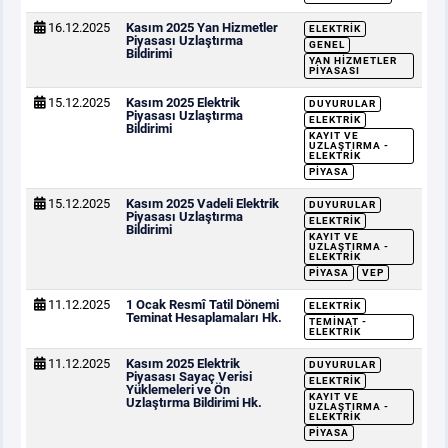
16.12.2025
Kasım 2025 Yan Hizmetler
ELEKTRIK
Piyasası Uzlaştırma
GENEL
Bildirimi
YAN HIZMETLER
PIYASASI
15.12.2025
Kasım 2025 Elektrik
DUYURULAR
Piyasası Uzlaştırma
ELEKTRIK
Bildirimi
KAYIT VE
UZLAŞTIRMA -
ELEKTRIK
PIYASA
15.12.2025
Kasım 2025 Vadeli Elektrik
DUYURULAR
Piyasası Uzlaştırma
ELEKTRIK
Bildirimi
KAYIT VE
UZLAŞTIRMA -
ELEKTRIK
PIYASA
VEP
11.12.2025
1 Ocak Resmî Tatil Dönemi
ELEKTRIK
Teminat Hesaplamaları Hk.
TEMINAT -
ELEKTRIK
11.12.2025
Kasım 2025 Elektrik
DUYURULAR
Piyasası Sayaç Verisi
ELEKTRIK
Yüklemeleri ve Ön
KAYIT VE
Uzlaştırma Bildirimi Hk.
UZLAŞTIRMA -
ELEKTRIK
PIYASA