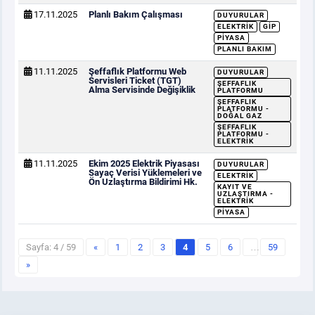
17.11.2025
Planlı Bakım Çalışması
DUYURULAR
ELEKTRIK
GİP
PIYASA
PLANLI BAKIM
11.11.2025
Şeffaflık Platformu Web
DUYURULAR
Servisleri Ticket (TGT)
ŞEFFAFLIK
Alma Servisinde Değişiklik
PLATFORMU
ŞEFFAFLIK
PLATFORMU -
DOĞAL GAZ
ŞEFFAFLIK
PLATFORMU -
ELEKTRIK
11.11.2025
Ekim 2025 Elektrik Piyasası
DUYURULAR
Sayaç Verisi Yüklemeleri ve
ELEKTRIK
Ön Uzlaştırma Bildirimi Hk.
KAYIT VE
UZLAŞTIRMA -
ELEKTRIK
PIYASA
Sayfa: 4 / 59
«
1
2
3
4
5
6
…
59
»