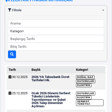
Filtrele
PİYASA
KAYIT
SÜRECİ
SERBEST TÜKETİCİ
MALİ UZLAŞTIRMA
TEMİNAT
Tarih
Başlık
Kategori
BÜLTENLER
30.12.2025
2026 Yılı Takasbank Ücret
DOĞAL GAZ
Tarifeleri Hk.
DUYURULAR
DUYURULAR
ELEKTRIK
25.12.2025
Ocak 2026 Dönemi Serbest
DUYURULAR
Tüketici Listelerinin
ELEKTRIK
BT HİZMET YÖNETİM SİSTEMİ POLİTİKAMIZ
Yayımlanması ve Şubat
SERBEST
2026 Talep Döneminin
TÜKETICI
Açılması