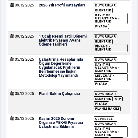
09.12.2025
2026 Yılı Profil Katsayıları
DUYURULAR
ELEKTRIK
KAYIT VE
UZLAŞTIRMA -
ELEKTRIK
PIYASA
09.12.2025
1 Ocak Resmi Tatili Dönemi
DUYURULAR
Elektrik Piyasası Avans
ELEKTRIK
Ödeme Tarihleri
FINANS -
ELEKTRIK
05.12.2025
Uzlaştırma Hesaplarında
DUYURULAR
Ölçüm Değerlerine
KAYIT VE
Uygulanacak Profillerin
UZLAŞTIRMA -
Belirlenmesine İlişkin
ELEKTRIK
Metodoloji Yayımlandı
MEVZUAT -
ELEKTRIK
PIYASA
05.12.2025
Planlı Bakım Çalışması
DUYURULAR
ELEKTRIK
GİP
PIYASA
PLANLI BAKIM
05.12.2025
Kasım 2025 Dönemi
ÇEVRESEL
Organize YEK-G Piyasası
DUYURULAR
Uzlaştırma Bildirimi
KAYIT VE
UZLAŞTIRMA -
ELEKTRIK