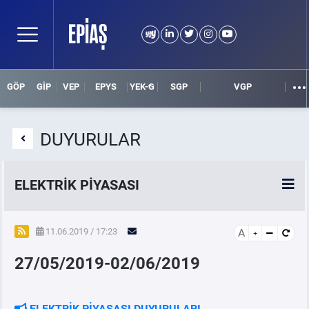
GÖP
GİP
VEP
EPYS
YEK-G
SGP
VGP
DUYURULAR
ELEKTRİK PİYASASI
SPOT ELEKTRİK PİYASALARI
11.06.2019 / 17:23
A
27/05/2019-02/06/2019
ÖRNEK FİNANS BELGELERİ
VADELİ ELEKTRİK PİYASASI
ELEKTRİK PİYASASI DUYURULARI