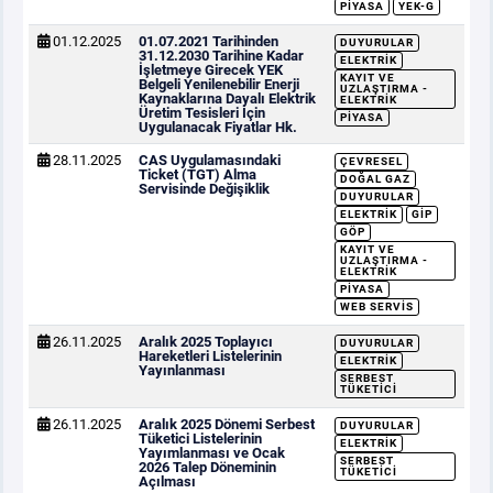
PIYASA
YEK-G
01.12.2025
01.07.2021 Tarihinden
DUYURULAR
31.12.2030 Tarihine Kadar
ELEKTRIK
İşletmeye Girecek YEK
KAYIT VE
Belgeli Yenilenebilir Enerji
UZLAŞTIRMA -
Kaynaklarına Dayalı Elektrik
ELEKTRIK
Üretim Tesisleri İçin
PIYASA
Uygulanacak Fiyatlar Hk.
28.11.2025
CAS Uygulamasındaki
ÇEVRESEL
Ticket (TGT) Alma
DOĞAL GAZ
Servisinde Değişiklik
DUYURULAR
ELEKTRIK
GİP
GÖP
KAYIT VE
UZLAŞTIRMA -
ELEKTRIK
PIYASA
WEB SERVIS
26.11.2025
Aralık 2025 Toplayıcı
DUYURULAR
Hareketleri Listelerinin
ELEKTRIK
Yayınlanması
SERBEST
TÜKETICI
26.11.2025
Aralık 2025 Dönemi Serbest
DUYURULAR
Tüketici Listelerinin
ELEKTRIK
Yayımlanması ve Ocak
SERBEST
2026 Talep Döneminin
TÜKETICI
Açılması