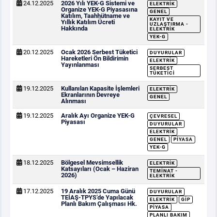
24.12.2025
2026 Yılı YEK-G Sistemi ve
ELEKTRIK
Organize YEK-G Piyasasına
GENEL
Katılım, Taahhütname ve
KAYIT VE
Yıllık Katılım Ücreti
UZLAŞTIRMA -
Hakkında
ELEKTRIK
YEK-G
20.12.2025
Ocak 2026 Serbest Tüketici
DUYURULAR
Hareketleri Ön Bildirimin
ELEKTRIK
Yayınlanması
SERBEST
TÜKETICI
19.12.2025
Kullanılan Kapasite İşlemleri
ELEKTRIK
Ekranlarının Devreye
GENEL
Alınması
19.12.2025
Aralık Ayı Organize YEK-G
ÇEVRESEL
Piyasası
DUYURULAR
ELEKTRIK
GENEL
PIYASA
YEK-G
18.12.2025
Bölgesel Mevsimsellik
ELEKTRIK
Katsayıları (Ocak – Haziran
TEMINAT -
2026)
ELEKTRIK
17.12.2025
19 Aralık 2025 Cuma Günü
DUYURULAR
TEİAŞ-TPYS’de Yapılacak
ELEKTRIK
GİP
Planlı Bakım Çalışması Hk.
PIYASA
PLANLI BAKIM