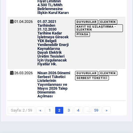
Fiyat Limitinin
4.500 TL/MWh
Belirlenmesine
İlişkin Kurul Kararı
01.04.2026
01.07.2021
DUYURULAR
ELEKTRIK
Tarihinden
KAYIT VE UZLAŞTIRMA -
31.12.2030
ELEKTRIK
Tarihine Kadar
PIYASA
İşletmeye Girecek
YEK Belgeli
Yenilenebilir Enerji
Kaynaklarına
Dayalı Elektrik
Üretim Tesisleri
İçin Uygulanacak
Fiyatlar Hk.
26.03.2026
Nisan 2026 Dönemi
DUYURULAR
ELEKTRIK
Serbest Tüketici
SERBEST TÜKETICI
Listelerinin
Yayımlanması ve
Mayıs 2026 Talep
Döneminin
Açılması
Sayfa: 2 / 59
«
1
2
3
4
…
59
»