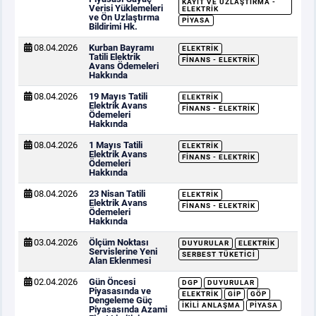
KAYIT VE UZLAŞTIRMA -
Verisi Yüklemeleri
ELEKTRIK
ve Ön Uzlaştırma
PIYASA
Bildirimi Hk.
08.04.2026
Kurban Bayramı
ELEKTRIK
Tatili Elektrik
FINANS - ELEKTRIK
Avans Ödemeleri
Hakkında
08.04.2026
19 Mayıs Tatili
ELEKTRIK
Elektrik Avans
FINANS - ELEKTRIK
Ödemeleri
Hakkında
08.04.2026
1 Mayıs Tatili
ELEKTRIK
Elektrik Avans
FINANS - ELEKTRIK
Ödemeleri
Hakkında
08.04.2026
23 Nisan Tatili
ELEKTRIK
Elektrik Avans
FINANS - ELEKTRIK
Ödemeleri
Hakkında
03.04.2026
Ölçüm Noktası
DUYURULAR
ELEKTRIK
Servislerine Yeni
SERBEST TÜKETICI
Alan Eklenmesi
02.04.2026
Gün Öncesi
DGP
DUYURULAR
Piyasasında ve
ELEKTRIK
GİP
GÖP
Dengeleme Güç
İKILI ANLAŞMA
PIYASA
Piyasasında Azami