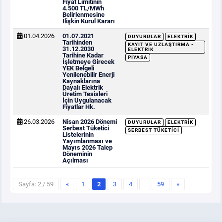
Fiyat Limitinin
4.500 TL/MWh
Belirlenmesine
İlişkin Kurul Kararı
01.04.2026
01.07.2021
DUYURULAR
ELEKTRIK
Tarihinden
KAYIT VE UZLAŞTIRMA -
31.12.2030
ELEKTRIK
Tarihine Kadar
PIYASA
İşletmeye Girecek
YEK Belgeli
Yenilenebilir Enerji
Kaynaklarına
Dayalı Elektrik
Üretim Tesisleri
İçin Uygulanacak
Fiyatlar Hk.
26.03.2026
Nisan 2026 Dönemi
DUYURULAR
ELEKTRIK
Serbest Tüketici
SERBEST TÜKETICI
Listelerinin
Yayımlanması ve
Mayıs 2026 Talep
Döneminin
Açılması
Sayfa: 2 / 59
«
1
2
3
4
…
59
»