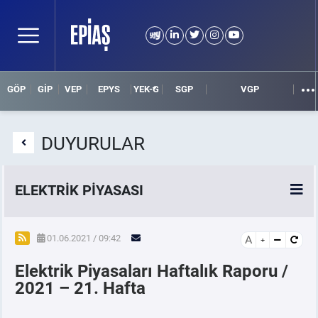
GÖP
GİP
VEP
EPYS
YEK-G
SGP
VGP
DUYURULAR
ELEKTRİK PİYASASI
SPOT ELEKTRİK PİYASALARI
01.06.2021 / 09:42
A
Elektrik Piyasaları Haftalık Raporu /
ÖRNEK FİNANS BELGELERİ
2021 – 21. Hafta
VADELİ ELEKTRİK PİYASASI