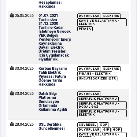
Hesaplaması
Hakkında
05.05.2026
01.07.2021
DUYURULAR
ELEKTRIK
Tarihinden
KAYIT VE UZLAŞTIRMA -
31.12.2030
ELEKTRIK
Tarihine Kadar
PIYASA
İşletmeye Girecek
YEK Belgeli
Yenilenebilir Enerji
Kaynaklarına
Dayalı Elektrik
Üretim Tesisleri
İçin Uygulanacak
Fiyatlar Hk.
30.04.2026
Kurban Bayramı
DUYURULAR
ELEKTRIK
Tatili Elektrik
FINANS - ELEKTRIK
Piyasası Fatura
UNCATEGORIZED @TR
Ödeme Tarihi
Hakkında
30.04.2026
Dâhilî Bilgi
DUYURULAR
Platformu
ŞEFFAFLIK PLATFORMU
Simülasyon
ŞEFFAFLIK PLATFORMU -
Ortamında
DOĞAL GAZ
Kullanıma Açıldı
ŞEFFAFLIK PLATFORMU -
ELEKTRIK
28.04.2026
SSL Sertifika
ÇEVRESEL
DGP
Güncellenmesi
DUYURULAR
GİP
GÖP
KAYIT VE UZLAŞTIRMA -