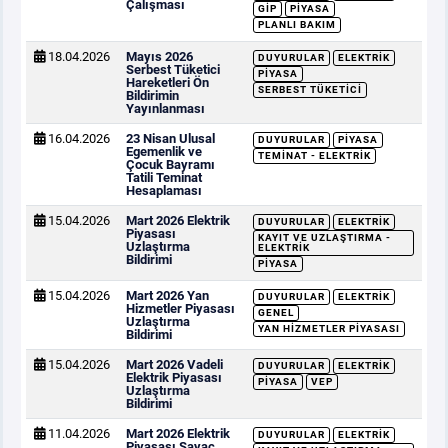
Çalışması
GİP
PIYASA
PLANLI BAKIM
18.04.2026
Mayıs 2026
DUYURULAR
ELEKTRIK
Serbest Tüketici
PIYASA
Hareketleri Ön
SERBEST TÜKETICI
Bildirimin
Yayınlanması
16.04.2026
23 Nisan Ulusal
DUYURULAR
PIYASA
Egemenlik ve
TEMINAT - ELEKTRIK
Çocuk Bayramı
Tatili Teminat
Hesaplaması
15.04.2026
Mart 2026 Elektrik
DUYURULAR
ELEKTRIK
Piyasası
KAYIT VE UZLAŞTIRMA -
Uzlaştırma
ELEKTRIK
Bildirimi
PIYASA
15.04.2026
Mart 2026 Yan
DUYURULAR
ELEKTRIK
Hizmetler Piyasası
GENEL
Uzlaştırma
YAN HIZMETLER PIYASASI
Bildirimi
15.04.2026
Mart 2026 Vadeli
DUYURULAR
ELEKTRIK
Elektrik Piyasası
PIYASA
VEP
Uzlaştırma
Bildirimi
11.04.2026
Mart 2026 Elektrik
DUYURULAR
ELEKTRIK
Piyasası Sayaç