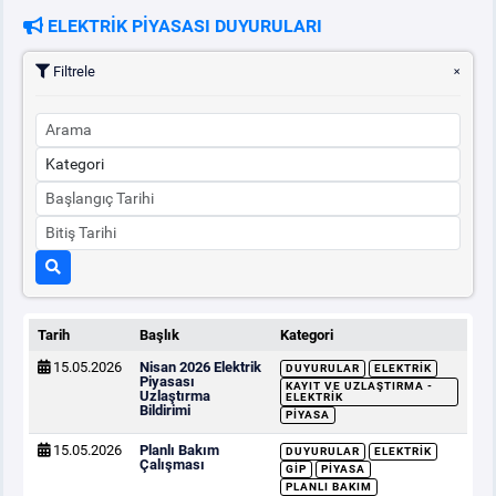
ELEKTRİK PİYASASI DUYURULARI
PİYASA
KAYIT
SÜRECİ
Filtrele
SERBEST TÜKETİCİ
MALİ UZLAŞTIRMA
TEMİNAT
BÜLTENLER
Tarih
Başlık
Kategori
15.05.2026
Nisan 2026 Elektrik
DUYURULAR
ELEKTRIK
DUYURULAR
Piyasası
KAYIT VE UZLAŞTIRMA -
Uzlaştırma
ELEKTRIK
Bildirimi
PIYASA
BT HİZMET YÖNETİM SİSTEMİ POLİTİKAMIZ
15.05.2026
Planlı Bakım
DUYURULAR
ELEKTRIK
Çalışması
GİP
PIYASA
PLANLI BAKIM