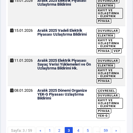
15.01.2026
Aralık 2025 Elektrik Piyasası
DUYURULAR
Uzlaştırma Bildirimi
ELEKTRIK
KAYIT VE
UZLAŞTIRMA
- ELEKTRIK
PIYASA
15.01.2026
Aralık 2025 Vadeli Elektrik
DUYURULAR
Piyasası Uzlaştırma Bildirimi
ELEKTRIK
KAYIT VE
UZLAŞTIRMA
- ELEKTRIK
PIYASA
VEP
11.01.2026
Aralık 2025 Elektrik Piyasası
DUYURULAR
Sayaç Verisi Yüklemeleri ve Ön
ELEKTRIK
Uzlaştırma Bildirimi Hk.
KAYIT VE
UZLAŞTIRMA
- ELEKTRIK
PIYASA
08.01.2026
Aralık 2025 Dönemi Organize
ÇEVRESEL
YEK-G Piyasası Uzlaştırma
DUYURULAR
Bildirimi
KAYIT VE
UZLAŞTIRMA
- ELEKTRIK
PIYASA
YEK-G
Sayfa: 3 / 59
«
1
2
3
4
5
…
59
»