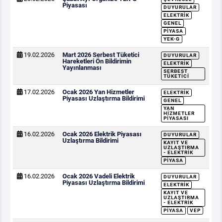
Piyasası
DUYURULAR
ELEKTRIK
GENEL
PIYASA
YEK-G
19.02.2026
Mart 2026 Serbest Tüketici
DUYURULAR
Hareketleri Ön Bildirimin
ELEKTRIK
Yayınlanması
SERBEST
TÜKETICI
17.02.2026
Ocak 2026 Yan Hizmetler
ELEKTRIK
Piyasası Uzlaştırma Bildirimi
GENEL
YAN
HIZMETLER
PIYASASI
16.02.2026
Ocak 2026 Elektrik Piyasası
DUYURULAR
Uzlaştırma Bildirimi
KAYIT VE
UZLAŞTIRMA
- ELEKTRIK
PIYASA
16.02.2026
Ocak 2026 Vadeli Elektrik
DUYURULAR
Piyasası Uzlaştırma Bildirimi
ELEKTRIK
KAYIT VE
UZLAŞTIRMA
- ELEKTRIK
PIYASA
VEP