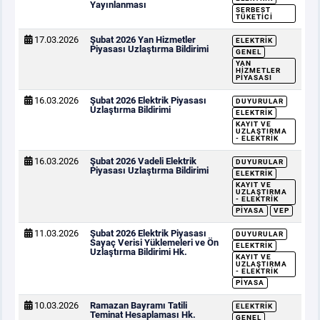
Yayınlanması
SERBEST
TÜKETICI
17.03.2026
Şubat 2026 Yan Hizmetler
ELEKTRIK
Piyasası Uzlaştırma Bildirimi
GENEL
YAN
HIZMETLER
PIYASASI
16.03.2026
Şubat 2026 Elektrik Piyasası
DUYURULAR
Uzlaştırma Bildirimi
ELEKTRIK
KAYIT VE
UZLAŞTIRMA
- ELEKTRIK
16.03.2026
Şubat 2026 Vadeli Elektrik
DUYURULAR
Piyasası Uzlaştırma Bildirimi
ELEKTRIK
KAYIT VE
UZLAŞTIRMA
- ELEKTRIK
PIYASA
VEP
11.03.2026
Şubat 2026 Elektrik Piyasası
DUYURULAR
Sayaç Verisi Yüklemeleri ve Ön
ELEKTRIK
Uzlaştırma Bildirimi Hk.
KAYIT VE
UZLAŞTIRMA
- ELEKTRIK
PIYASA
10.03.2026
Ramazan Bayramı Tatili
ELEKTRIK
Teminat Hesaplaması Hk.
GENEL