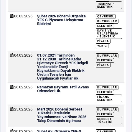
TEMINAT -
ELEKTRIK
06.03.2026
Şubat 2026 Dönemi Organize
ÇEVRESEL
YEK-G Piyasası Uzlaştırma
DUYURULAR
Bildirimi
ELEKTRIK
KAYIT VE
UZLAŞTIRMA
- ELEKTRIK
PIYASA
YEK-G
04.03.2026
01.07.2021 Tarihinden
DUYURULAR
31.12.2030 Tarihine Kadar
ELEKTRIK
İşletmeye Girecek YEK Belgeli
PIYASA
Yenilenebilir Enerji
Kaynaklarına Dayalı Elektrik
Üretim Tesisleri İçin
Uygulanacak Fiyatlar Hk.
26.02.2026
Ramazan Bayramı Tatili Avans
DUYURULAR
Ödemeleri Hk.
ELEKTRIK
FINANS -
ELEKTRIK
25.02.2026
Mart 2026 Dönemi Serbest
DUYURULAR
Tüketici Listelerinin
ELEKTRIK
Yayımlanması ve Nisan 2026
SERBEST
Talep Döneminin Açılması
TÜKETICI
20.02.2026
Şubat Ayı Organize YEK-G
ÇEVRESEL