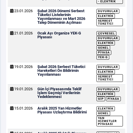
- ELEKTRIK
23.01.2026
Şubat 2026 Dönemi Serbest
DUYURULAR
Tüketici Listelerinin
ELEKTRIK
Yayımlanması ve Mart 2026
SERBEST
Talep Döneminin Açılması
TÜKETICI
21.01.2026
Ocak Ayı Organize YEK-G
ÇEVRESEL
Piyasası
DUYURULAR
ELEKTRIK
GENEL
PIYASA
YEK-G
19.01.2026
Şubat 2026 Serbest Tüketici
DUYURULAR
Hareketleri Ön Bildirimin
ELEKTRIK
Yayınlanması
SERBEST
TÜKETICI
19.01.2026
Gün İçi Piyasasında Teklif
DUYURULAR
İşlem Geçmişi Verilerinin
ELEKTRIK
Yedeklenmesi
GİP
PIYASA
15.01.2026
Aralık 2025 Yan Hizmetler
ELEKTRIK
Piyasası Uzlaştırma Bildirimi
GENEL
YAN
HIZMETLER
PIYASASI