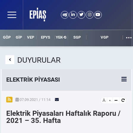
GÖP
GİP
VEP
EPYS
YEK-G
SGP
VGP
DUYURULAR
ELEKTRİK PİYASASI
SPOT ELEKTRİK PİYASALARI
07.09.2021 / 11:14
A
Elektrik Piyasaları Haftalık Raporu /
ÖRNEK FİNANS BELGELERİ
2021 – 35. Hafta
VADELİ ELEKTRİK PİYASASI