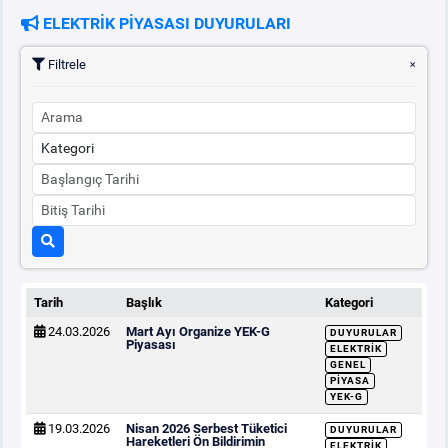
ELEKTRİK PİYASASI DUYURULARI
PİYASA
KAYIT
SÜRECİ
Filtrele
SERBEST TÜKETİCİ
MALİ UZLAŞTIRMA
TEMİNAT
BÜLTENLER
Tarih
Başlık
Kategori
24.03.2026
Mart Ayı Organize YEK-G
DUYURULAR
DUYURULAR
Piyasası
ELEKTRIK
GENEL
PIYASA
BT HİZMET YÖNETİM SİSTEMİ POLİTİKAMIZ
YEK-G
19.03.2026
Nisan 2026 Serbest Tüketici
DUYURULAR
Hareketleri Ön Bildirimin
ELEKTRIK