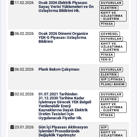
11.02.2026
Ocak 2026 Elektrik Piyasası
DUYURULAR
Sayaç Verisi Yüklemeleri ve Ön
ELEKTRIK
Uzlaştırma Bildirimi Hk.
KAYIT VE
UZLAŞTIRMA
- ELEKTRIK
PIYASA
06.02.2026
Ocak 2026 Dönemi Organize
ÇEVRESEL
YEK-G Piyasası Uzlaştırma
DUYURULAR
Bildirimi
KAYIT VE
UZLAŞTIRMA
- ELEKTRIK
PIYASA
YEK-G
06.02.2026
Planlı Bakım Çalışması
DUYURULAR
ELEKTRIK
GİP
PIYASA
PLANLI BAKIM
02.02.2026
01.07.2021 Tarihinden
DUYURULAR
31.12.2030 Tarihine Kadar
ELEKTRIK
İşletmeye Girecek YEK Belgeli
KAYIT VE
Yenilenebilir Enerji
UZLAŞTIRMA
Kaynaklarına Dayalı Elektrik
- ELEKTRIK
Üretim Tesisleri İçin
PIYASA
Uygulanacak Fiyatlar Hk.
23.01.2026
Gün İçi Piyasası Aktivasyon
GİP
İşlemleri Prosedüründe
KAYIT VE
Değişiklik Yapılmıştır
UZLAŞTIRMA